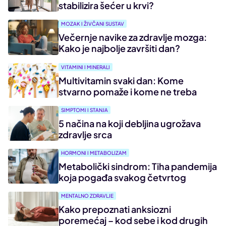
stabilizira šećer u krvi?
MOZAK I ŽIVČANI SUSTAV
Večernje navike za zdravlje mozga:
Kako je najbolje završiti dan?
VITAMINI I MINERALI
Multivitamin svaki dan: Kome
stvarno pomaže i kome ne treba
SIMPTOMI I STANJA
5 načina na koji debljina ugrožava
zdravlje srca
HORMONI I METABOLIZAM
Metabolički sindrom: Tiha pandemija
koja pogađa svakog četvrtog
MENTALNO ZDRAVLJE
Kako prepoznati anksiozni
poremećaj – kod sebe i kod drugih