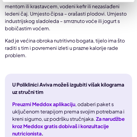
mentom ili krastavcem, vodeni kefir ili nezaslađeni
ledeni čaj. Umjesto čipsa – orašasti plodovi. Umjesto
industrijskog sladoleda – smrznuto voće ili jogurt s
bobičastim voćem.
Kad je većina obroka nutritivno bogata, tijelo ima što
raditi s tim i povremeni izleti u prazne kalorije rade
problem.
U Poliklinici Aviva možeš izgubiti višak kilograma
uz stručni tim
Preuzmi Meddox aplikaciju
, odaberi paket s
uključenom terapijom prema svojim potrebama i
kreni sigurno, uz podršku stručnjaka.
Za narudžbe
kroz Meddox gratis dobivaš i konzultacije
nutricionista
.