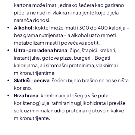
kartona može imati jednako šećera kao gazirano
piće, a ne nudi ni vlakna ni nutrijente koje cijela
naranča donosi.
Alkohol:
koktel može imati i 300 do 400 kalorija –
bez grama nutrijenata – a alkohol uz to remeti
metabolizam masti i povećava apetit.
Ultra-prerađena hrana
: čips, štapići, krekeri,
instant juhe, gotove pizze, burgeri… Bogati
kalorijama, ali siromašni proteinima, vlaknima i
mikronutrijentima.
Slatkiši i peciva
: šećer i bijelo brašno ne nose ništa
korisno.
Brza hrana
: kombinacija lošeg (i više puta
korištenog) ulja, rafiniranih ugljikohidrata i previše
soli, uz minimalan udio proteina i gotovo nikakve
mikronutrijente.