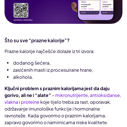
Što su sve “prazne kalorije”?
Prazne kalorije najčešće dolaze iz tri izvora:
dodanog šećera,
zasićenih masti iz procesuirane hrane,
alkohola.
Ključni problem s praznim kalorijama jest da daju
gorivo, ali ne i “alate”
–
mikronutrijente
,
antioksidanse
,
vlakna
i
proteine
koje tijelo treba za rast, oporavak,
održavanje imunološke funkcije i hormonalne
ravnoteže. Kada govorimo o praznim kalorijama,
zapravo govorimo o namirnicama niske kvalitete.