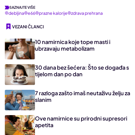
SAZNAJTE VIŠE
debljina
e66
prazne kalorije
zdrava prehrana
VEZANI ČLANCI
10 namirnica koje tope masti i
ubrzavaju metabolizam
30 dana bez šećera: Što se događa s
tijelom dan po dan
7 razloga zašto imaš neutaživu želju za
slanim
Ove namirnice su prirodni supresori
apetita