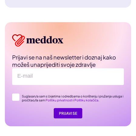
Prijavi se na naš newsletter i doznaj kako
možeš unaprijediti svoje zdravlje
Suglasan/a sam s Uvjetima i odredbama o korištenju i pružanja usluga i
pročitao/la sam
Politiku privatnosti
i
Politiku kolačića
.
PRIJAVI SE