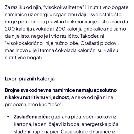
Za razliku od njih, “visokokvalitetne” ili nutritivno bogate
namirnice uz energiju organizmu daju i sve ostalo što
mu je potrebno za pravilno funkcioniranje – što znači da
200 kalorija avokada i 200 kalorija grickalica ne samo
da nije isto, nego je i vrlo različito. Također, ni
“visokokalorično” nije nužno loše. Orašasti plodovi,
maslinovo ulje i tamna čokolada kalorični su – ali su
nutritivno bogati.
Izvori praznih kalorija
Brojne svakodnevne namirnice nemaju apsolutno
nikakvu nutritivnu vrijednost
, a neke od njih ni ne
prepoznajemo kao “loše”.
Zaslađena pića:
gazirana pića, voćni sokovi iz
kartona, ledeni čajevi iz boca, energetska pića i
slađeni frape napici. Čaša soka od naranče iz