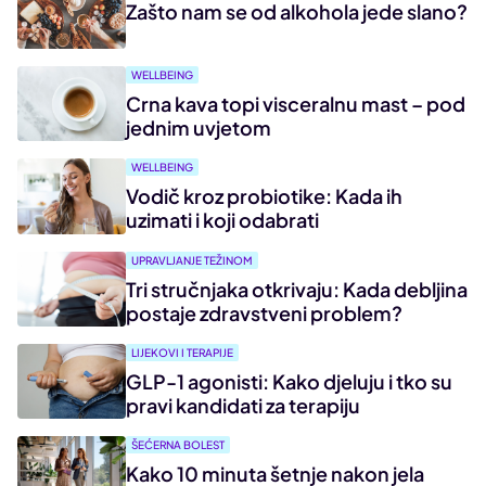
Zašto nam se od alkohola jede slano?
WELLBEING
Crna kava topi visceralnu mast – pod
jednim uvjetom
WELLBEING
Vodič kroz probiotike: Kada ih
uzimati i koji odabrati
UPRAVLJANJE TEŽINOM
Tri stručnjaka otkrivaju: Kada debljina
postaje zdravstveni problem?
LIJEKOVI I TERAPIJE
GLP-1 agonisti: Kako djeluju i tko su
pravi kandidati za terapiju
ŠEĆERNA BOLEST
Kako 10 minuta šetnje nakon jela