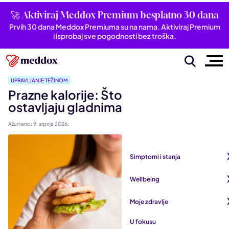
🚀 Aktiviraj Meddox Premium besplatno 30 dana
Prvih 30 dana Meddox Premiuma su na nama. Aktiviraj Premium
i isprobaj sve pogodnosti bez troška.
UPRAVLJANJE TEŽINOM
Prazne kalorije: Što su i zašto nas
ostavljaju gladnima?
Ažurirano: 9. srpnja 2026.
Simptomi i stanja
Pogledaj sve iz kategorije
Wellbeing
Autoimune bolesti
Pogledaj sve iz kategorije
Moje zdravlje
Bubrezi i mokraćni sustav
Mentalno zdravlje
Pogledaj sve iz kategorije
U fokusu
Dišni sustav
San