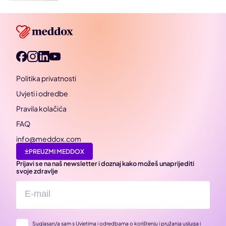
Politika privatnosti
Uvjeti i odredbe
Pravila kolačića
FAQ
info@meddox.com
PREUZMI MEDDOX
Prijavi se na naš newsletter i doznaj kako možeš unaprijediti
svoje zdravlje
Suglasan/a sam s Uvjetima i odredbama o korištenju i pružanja usluga i