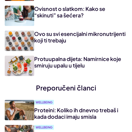
Ovisnost o slatkom: Kako se
“skinuti” sa šećera?
Ovo su svi esencijalni mikronutrijenti
koji ti trebaju
Protuupalna dijeta: Namirnice koje
smiruju upalu u tijelu
Preporučeni članci
WELLBEING
Proteini: Koliko ih dnevno trebaš i
kada dodaci imaju smisla
WELLBEING