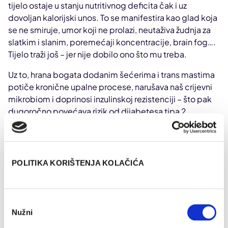
tijelo ostaje u stanju nutritivnog deficita čak i uz
dovoljan kalorijski unos. To se manifestira kao glad koja
se ne smiruje, umor koji ne prolazi, neutaživa žudnja za
slatkim i slanim, poremećaji koncentracije, brain fog….
Tijelo traži još – jer nije dobilo ono što mu treba.
Uz to, hrana bogata dodanim šećerima i trans mastima
potiče kronične upalne procese, narušava naš crijevni
mikrobiom i doprinosi inzulinskoj rezistenciji – što pak
dugoročno povećava rizik od dijabetesa tipa 2,
kardiovaskularnih bolesti i debljanja koje je teško
kontrolirati.
POLITIKA KORIŠTENJA KOLAČIĆA
Veza između praznih kalorija i pretilosti
Prazne kalorije jedan su od ključnih mehanizama
Odabir
debljanja
, no ne na način na koji se obično misli.
Nužni
pristanka
Problem je u tome što hrana siromašna nutritivnom