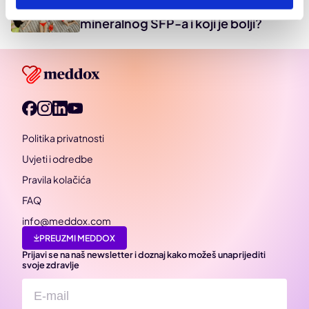
Koja je razlika između kemijskog i
mineralnog SFP-a i koji je bolji?
Politika privatnosti
Uvjeti i odredbe
Pravila kolačića
FAQ
info@meddox.com
PREUZMI MEDDOX
Prijavi se na naš newsletter i doznaj kako možeš unaprijediti
svoje zdravlje