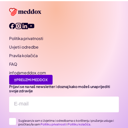
Politika privatnosti
Uvjeti i odredbe
Pravila kolačića
FAQ
info@meddox.com
PREUZMI MEDDOX
Prijavi se na naš newsletter i doznaj kako možeš unaprijediti
svoje zdravlje
Suglasan/a sam s Uvjetima i odredbama o korištenju i pružanja usluga i
pročitao/la sam
Politiku privatnosti
i
Politiku kolačića
.