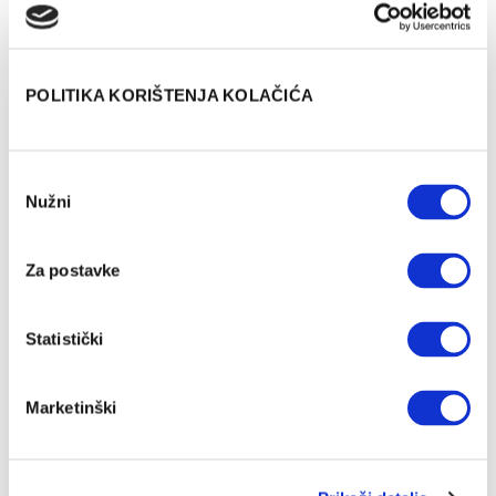
Hormoni štitnjače: Što može utjecati
na rezultate laboratorijskih pretraga?
HORMONI I METABOLIZAM
POLITIKA KORIŠTENJA KOLAČIĆA
Glutation: Sve što moraš znati o
najmoćnijem antioksidansu
Odabir
HORMONI I METABOLIZAM
Nužni
Što je oksidativni stres, a što
pristanka
slobodni radikali i kako nam štete?
Za postavke
HORMONI I METABOLIZAM
Ovo je 12 najčešćih poremećaja
endokrinog sustava
Statistički
HORMONI I METABOLIZAM
Što je to hipotireoza i kako je
Marketinški
prepoznati?
HORMONI I METABOLIZAM
Ova tri hormona su kriva što žudiš za