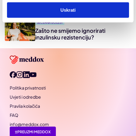
Simptomi dijabetesa: Otkrijte imate li
Uskrati
šećernu bolest
ŠEĆERNA BOLEST
Zašto ne smijemo ignorirati
inzulinsku rezistenciju?
Politika privatnosti
Uvjeti i odredbe
Pravila kolačića
FAQ
info@meddox.com
PREUZMI MEDDOX