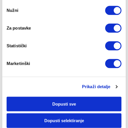
ŠEĆERNA BOLEST
Odabir
Kako unos soli utječe na razvoj
Nužni
pristanka
dijabetesa?
Za postavke
ŠEĆERNA BOLEST
Praktični prijedlozi za regulaciju
šećera u krvi uz pomoć prehrane
Statistički
ŠEĆERNA BOLEST
5 činjenica o dijabetesu
Marketinški
ŠEĆERNA BOLEST
Liječenje dijabetesa: Prehrana i
Prikaži detalje
tjelesna aktivnost
ŠEĆERNA BOLEST
Dopusti sve
Prehrana u prevenciji i kontroli
dijabetesa
Dopusti selektiranje
ŠEĆERNA BOLEST