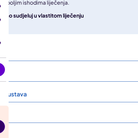
a boljim ishodima liječenja.
ivno sudjeluj u vlastitom liječenju
i
g sustava
va