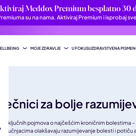
Aktiviraj Meddox Premium besplatno 30 
emiuma su na nama. Aktiviraj Premium i isprobaj sv
ELLBEING
MOJE ZDRAVLJE
U FOKUSU
ZDRAVSTVENA PISMEN
je
Djeca i adolescenti
Upravljanje težinom
Muško zdravlje
Lijekovi i terapije
Razum
e
Dugovječnost
Vitamini i minerali
Žensko zdravlje
Prevencija i dijagnostika
Rječn
t i fitness
av
Zdrava prehrana
ječnici za bolje razumije
t
enja ključnih pojmova o najčešćim kroničnim bolestima 
sa stručnjacima olakšavaju razumijevanje bolesti i potiču
žilni sustav