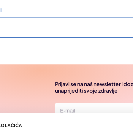
i
Prijavi se na naš newsletter i d
unaprijediti svoje zdravlje
KOLAČIĆA
Suglasan/a sam s Uvjetima i odredbama o 