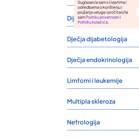
Suglasan/a sam s Uvjetima i
odredbama o korištenju i
Uho, grlo, nos
pružanja usluga i pročitao/la
Dijaliza i transplantacija
sam
Politiku privatnosti
i
Zarazne bolesti
Politiku kolačića
.
Dječja dijabetologija
Dječja endokrinologija
Limfomi i leukemije
Multipla skleroza
Nefrologija