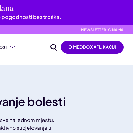
dana
e pogodnosti bez troška.
NEWSLETTER
O NAMA
O MEDDOX APLIKACIJI
OST
ijevanje nalaza
ik
vanje bolesti
– sve na jednom mjestu.
 aktivno sudjelovanje u