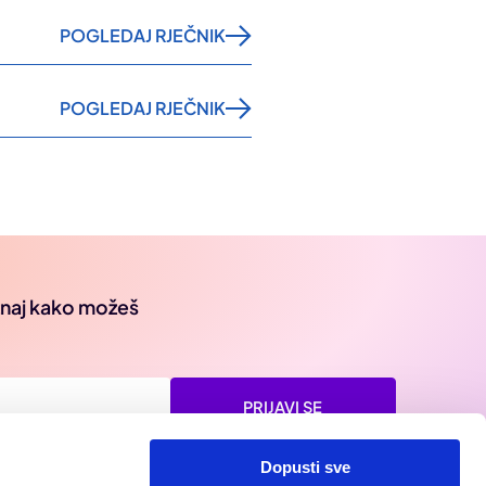
POGLEDAJ RJEČNIK
POGLEDAJ RJEČNIK
oznaj kako možeš
PRIJAVI SE
Dopusti sve
korištenju i pružanja usluga i pročitao/la sam