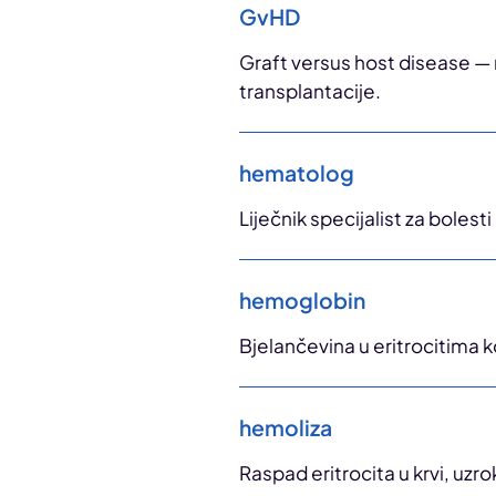
GvHD
Graft versus host disease — 
transplantacije.
hematolog
Liječnik specijalist za bolesti
hemoglobin
Bjelančevina u eritrocitima ko
hemoliza
Raspad eritrocita u krvi, uzro