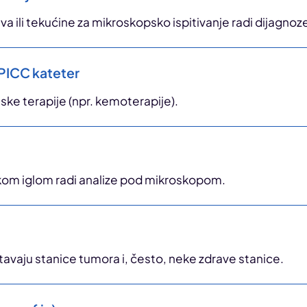
a ili tekućine za mikroskopsko ispitivanje radi dijagnoz
 PICC kateter
ske terapije (npr. kemoterapije).
kom iglom radi analize pod mikroskopom.
ištavaju stanice tumora i, često, neke zdrave stanice.