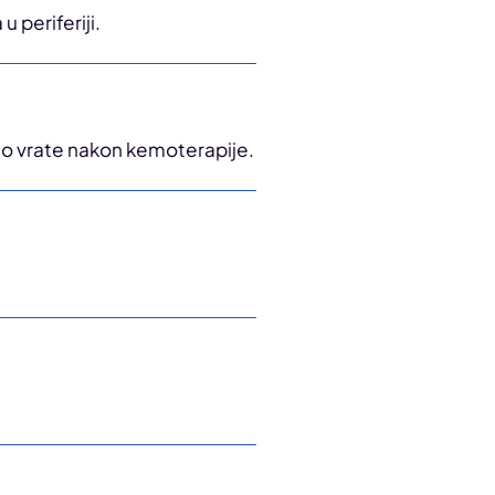
 periferiji.
no vrate nakon kemoterapije.
.