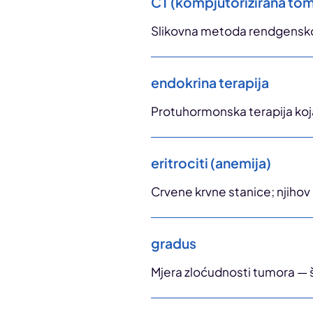
CT (kompjutorizirana tom
Slikovna metoda rendgenskog s
endokrina terapija
Protuhormonska terapija koj
eritrociti (anemija)
Crvene krvne stanice; njihov 
gradus
Mjera zloćudnosti tumora — št