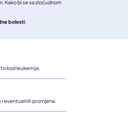
mom. Kako bi se sa zloćudnom
dne bolesti
.
sto kod leukemija.
je i eventualnih promjena.