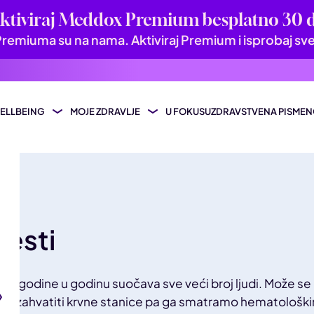
Aktiviraj Meddox Premium besplatno 30 
emiuma su na nama. Aktiviraj Premium i isprobaj sv
ELLBEING
MOJE ZDRAVLJE
U FOKUSU
ZDRAVSTVENA PISMEN
je
Djeca i adolescenti
Upravljanje težinom
Muško zdravlje
Lijekovi i terapije
Razum
e
Dugovječnost
Vitamini i minerali
Žensko zdravlje
Prevencija i dijagnostika
Rječn
t i fitness
av
Zdrava prehrana
lesti
t
 iz godine u godinu suočava sve veći broj ljudi. Može se
ili zahvatiti krvne stanice pa ga smatramo hematolo
žilni sustav