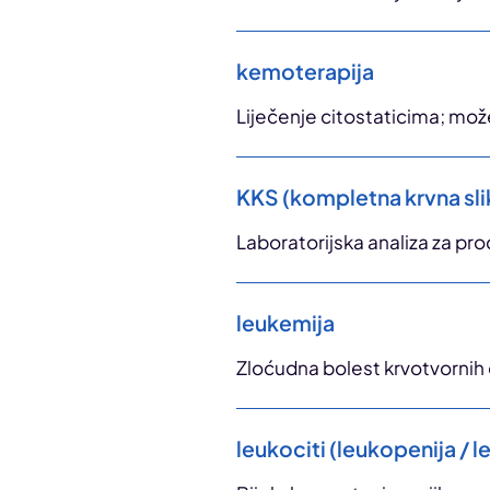
kemoterapija
Liječenje citostaticima; može 
KKS (kompletna krvna sli
Laboratorijska analiza za pro
leukemija
Zloćudna bolest krvotvornih 
leukociti (leukopenija / 