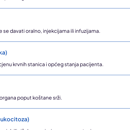
se davati oralno, injekcijama ili infuzijama.
ka)
cjenu krvnih stanica i općeg stanja pacijenta.
organa poput koštane srži.
leukocitoza)