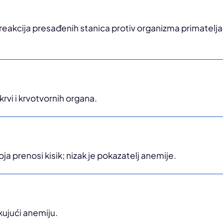
reakcija presađenih stanica protiv organizma primatelj
 krvi i krvotvornih organa.
ja prenosi kisik; nizak je pokazatelj anemije.
kujući anemiju.