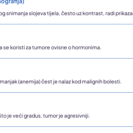
ografija)
nimanja slojeva tijela, često uz kontrast, radi prikaza 
a se koristi za tumore ovisne o hormonima.
manjak (anemija) čest je nalaz kod malignih bolesti.
o je veći gradus, tumor je agresivniji.