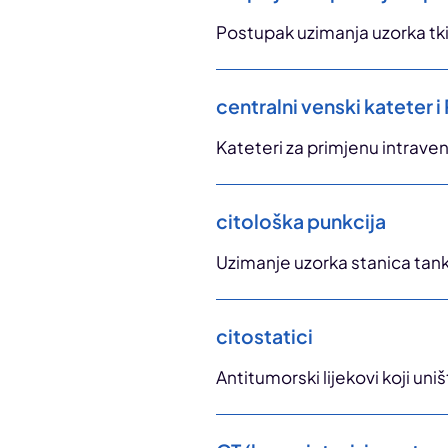
Postupak uzimanja uzorka tkiv
centralni venski kateter i
Kateteri za primjenu intraven
citološka punkcija
Uzimanje uzorka stanica tan
citostatici
Antitumorski lijekovi koji un