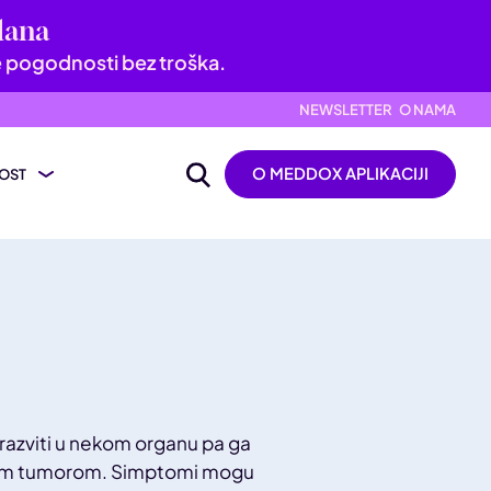
dana
e pogodnosti bez troška.
NEWSLETTER
O NAMA
O MEDDOX APLIKACIJI
OST
ijevanje nalaza
ik
 razviti u nekom organu pa ga
škim tumorom. Simptomi mogu