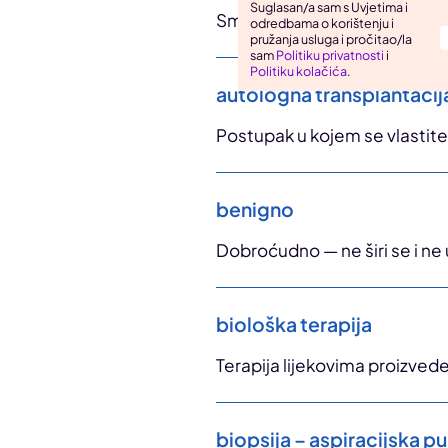
Suglasan/a sam s Uvjetima i
Smanjen broj krvotvornih stani
odredbama o korištenju i
Uho, grlo, nos
pružanja usluga i pročitao/la
sam
Politiku privatnosti
i
Zarazne bolesti
Politiku kolačića
.
autologna transplantacij
Postupak u kojem se vlastite
benigno
Dobroćudno — ne širi se i ne 
biološka terapija
Terapija lijekovima proizvede
biopsija – aspiracijska p