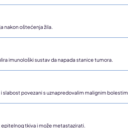
ja nakon oštećenja žila.
dulira imunološki sustav da napada stanice tumora.
e i slabost povezani s uznapredovalim malignim bolestim
z epitelnog tkiva i može metastazirati.