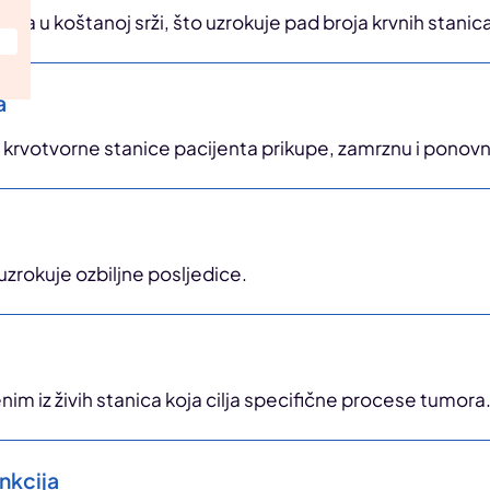
ca u koštanoj srži, što uzrokuje pad broja krvnih stanica u
a
 krvotvorne stanice pacijenta prikupe, zamrznu i ponov
uzrokuje ozbiljne posljedice.
nim iz živih stanica koja cilja specifične procese tumora
unkcija