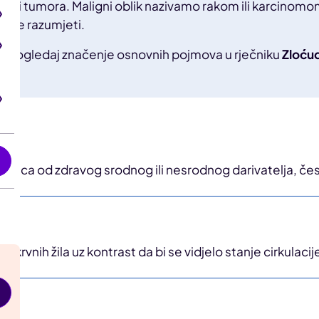
u i vrsti tumora. Maligni oblik nazivamo rakom ili karcino
 ju je razumjeti.
i
ti pogledaj značenje osnovnih pojmova u rječniku
Zloću
stanica od zdravog srodnog ili nesrodnog darivatelja, če
a krvnih žila uz kontrast da bi se vidjelo stanje cirkulaci