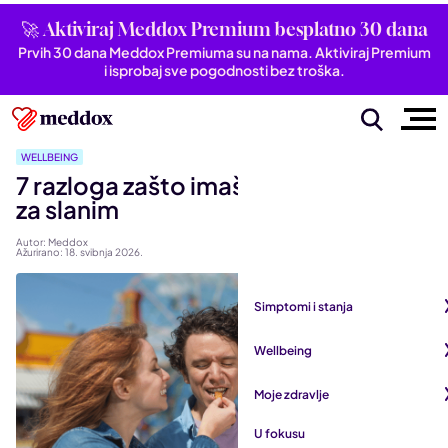
🚀 Aktiviraj Meddox Premium besplatno 30 dana
Prvih 30 dana Meddox Premiuma su na nama. Aktiviraj Premium
i isprobaj sve pogodnosti bez troška.
WELLBEING
7 razloga zašto imaš neutaživu želju
za slanim
Autor: Meddox
Ažurirano: 18. svibnja 2026.
Simptomi i stanja
Pogledaj sve iz kategorije
Wellbeing
Autoimune bolesti
Pogledaj sve iz kategorije
Moje zdravlje
Bubrezi i mokraćni sustav
Mentalno zdravlje
Pogledaj sve iz kategorije
U fokusu
Dišni sustav
San