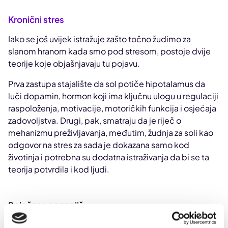
Kronični stres
Iako se još uvijek istražuje zašto točno žudimo za
slanom hranom kada smo pod stresom, postoje dvije
teorije koje objašnjavaju tu pojavu.
Prva zastupa stajalište da sol potiče hipotalamus da
luči dopamin, hormon koji ima ključnu ulogu u regulaciji
raspoloženja, motivacije, motoričkih funkcija i osjećaja
zadovoljstva. Drugi, pak, smatraju da je riječ o
mehanizmu preživljavanja, međutim, žudnja za soli kao
odgovor na stres za sada je dokazana samo kod
životinja i potrebna su dodatna istraživanja da bi se ta
teorija potvrdila i kod ljudi.
Pojačano se znojiš
Ljudi koji se puno znoje, bilo zbog vježbanja ili izlaganja