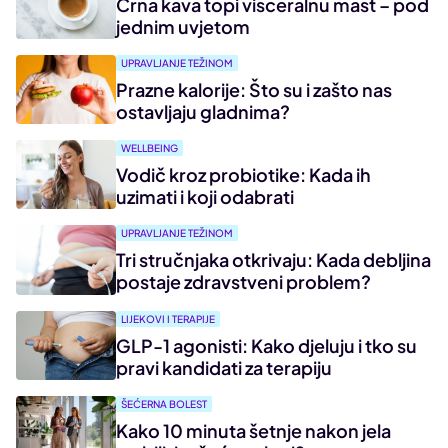
Crna kava topi visceralnu mast – pod
jednim uvjetom
UPRAVLJANJE TEŽINOM
Prazne kalorije: Što su i zašto nas
ostavljaju gladnima?
WELLBEING
Vodič kroz probiotike: Kada ih
uzimati i koji odabrati
UPRAVLJANJE TEŽINOM
Tri stručnjaka otkrivaju: Kada debljina
postaje zdravstveni problem?
LIJEKOVI I TERAPIJE
GLP-1 agonisti: Kako djeluju i tko su
pravi kandidati za terapiju
ŠEĆERNA BOLEST
Kako 10 minuta šetnje nakon jela