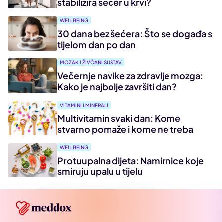
stabilizira šećer u krvi?
WELLBEING
30 dana bez šećera: Što se događa s
tijelom dan po dan
MOZAK I ŽIVČANI SUSTAV
Večernje navike za zdravlje mozga:
Kako je najbolje završiti dan?
VITAMINI I MINERALI
Multivitamin svaki dan: Kome
stvarno pomaže i kome ne treba
WELLBEING
Protuupalna dijeta: Namirnice koje
smiruju upalu u tijelu