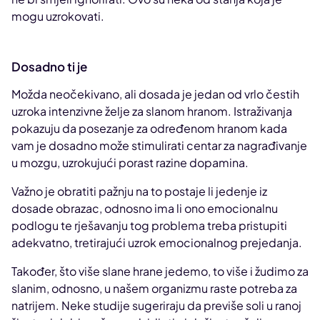
mogu uzrokovati.
Dosadno ti je
Možda neočekivano, ali dosada je jedan od vrlo čestih
uzroka intenzivne želje za slanom hranom. Istraživanja
pokazuju da posezanje za određenom hranom kada
vam je dosadno može stimulirati centar za nagrađivanje
u mozgu, uzrokujući porast razine dopamina.
Važno je obratiti pažnju na to postaje li jedenje iz
dosade obrazac, odnosno ima li ono emocionalnu
podlogu te rješavanju tog problema treba pristupiti
adekvatno, tretirajući uzrok emocionalnog prejedanja.
Također, što više slane hrane jedemo, to više i žudimo za
slanim, odnosno, u našem organizmu raste potreba za
natrijem. Neke studije sugeriraju da previše soli u ranoj