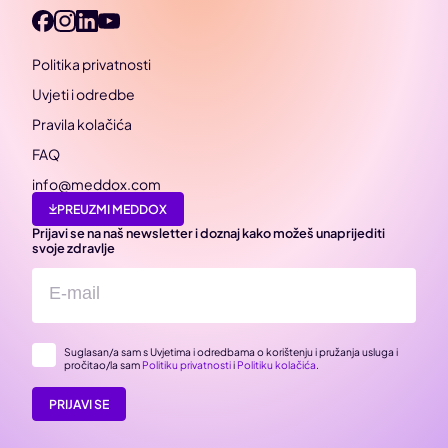
Politika privatnosti
Uvjeti i odredbe
Pravila kolačića
FAQ
info@meddox.com
PREUZMI MEDDOX
Prijavi se na naš newsletter i doznaj kako možeš unaprijediti
svoje zdravlje
Suglasan/a sam s Uvjetima i odredbama o korištenju i pružanja usluga i
pročitao/la sam
Politiku privatnosti
i
Politiku kolačića
.
PRIJAVI SE