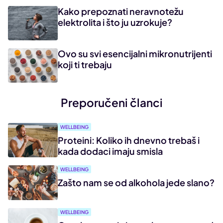
Kako prepoznati neravnotežu
elektrolita i što ju uzrokuje?
Ovo su svi esencijalni mikronutrijenti
koji ti trebaju
Preporučeni članci
WELLBEING
Proteini: Koliko ih dnevno trebaš i
kada dodaci imaju smisla
WELLBEING
Zašto nam se od alkohola jede slano?
WELLBEING