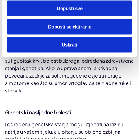
Dopusti sve
Nedostaje ti željeza
Neka istraživanja sugeriraju da se
anemija uzrokovana
Dopusti selektiranje
nedostatkom željeza
može manifestirati i intenzivnom
žudnjom za soli.
Uskrati
Ovaj oblik anemije uzrokuju razna stanja među kojima
su i gubitak krvi, bolest bubrega, određena zdravstvena
stanja i genetika. Ako je upravo anemija krivac za
povećanu žudnju za soli, moguće je osjetiti i druge
simptome kao što su umor, vrtoglavica te hladne ruke i
stopala.
Genetski nasljedne bolesti
I određena genetska stanja mogu utjecati na razinu
natrija u vašem tijelu, a u pitanju su obično ozbiljna