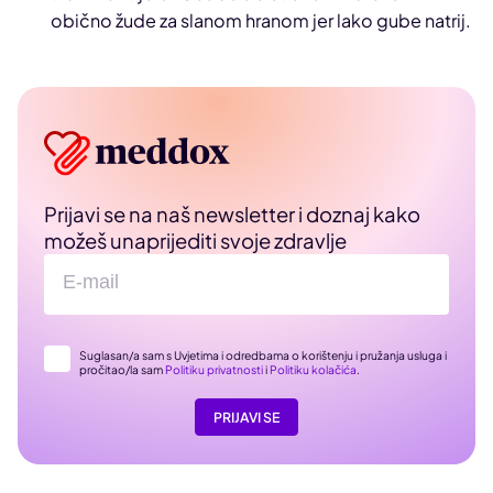
obično žude za slanom hranom jer lako gube natrij.
Prijavi se na naš newsletter i doznaj kako
možeš unaprijediti svoje zdravlje
Suglasan/a sam s Uvjetima i odredbama o korištenju i pružanja usluga i
pročitao/la sam
Politiku privatnosti
i
Politiku kolačića
.
PRIJAVI SE