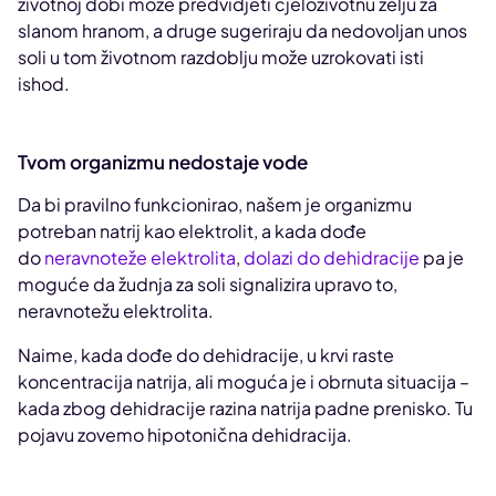
životnoj dobi može predvidjeti cjeloživotnu želju za
slanom hranom, a druge sugeriraju da nedovoljan unos
soli u tom životnom razdoblju može uzrokovati isti
ishod.
Tvom organizmu nedostaje vode
Da bi pravilno funkcionirao, našem je organizmu
potreban natrij kao elektrolit, a kada dođe
do
neravnoteže elektrolita
,
dolazi do dehidracije
pa je
moguće da žudnja za soli signalizira upravo to,
neravnotežu elektrolita.
Naime, kada dođe do dehidracije, u krvi raste
koncentracija natrija, ali moguća je i obrnuta situacija –
kada zbog dehidracije razina natrija padne prenisko. Tu
pojavu zovemo hipotonična dehidracija.