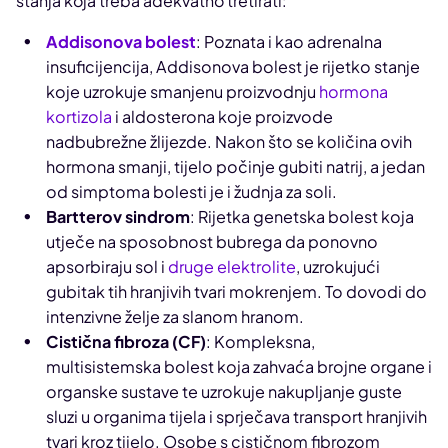
stanja koja treba adekvatno tretirati:
Addisonova bolest
: Poznata i kao adrenalna
insuficijencija, Addisonova bolest je rijetko stanje
koje uzrokuje smanjenu proizvodnju
hormona
kortizola
i aldosterona koje proizvode
nadbubrežne žlijezde. Nakon što se količina ovih
hormona smanji, tijelo počinje gubiti natrij, a jedan
od simptoma bolesti je i žudnja za soli.
Bartterov sindrom
: Rijetka genetska bolest koja
utječe na sposobnost bubrega da ponovno
apsorbiraju sol i
druge elektrolite
, uzrokujući
gubitak tih hranjivih tvari mokrenjem. To dovodi do
intenzivne želje za slanom hranom.
Cistična fibroza (CF)
: Kompleksna,
multisistemska bolest koja zahvaća brojne organe i
organske sustave te uzrokuje nakupljanje guste
sluzi u organima tijela i sprječava transport hranjivih
tvari kroz tijelo. Osobe s cističnom fibrozom