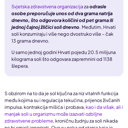
Svjetska zdravstvena organizacija
za
odrasle
osobe preporučuje unos od dva grama natrija
dnevno, što odgovora količini od pet grama ili
jednoj čajnoj žličici soli dnevno
. Međutim, Hrvati
soli konzumiraju i više nego dvostruko više – čak
13 grama dnevno.
U samo jednoj godini Hrvati pojedu 20.5 milijuna
kilograma soli što odgovara zapremnini od 1138
šlepera.
S obzirom na to da je sol ključna za niz vitalnih funkcija
među kojima su i regulacija tekućina, prijenos živčanih
impulsa, kontrakcija mišića i probava,
kao i da višak, ali i
manjak soli u organizmu može izazvati ozbiljne
zdravstvene probleme
, kroničnu žudnju za soli nikada
ne bi smjeli ignorirati. Ovo su neka od stanja koja je