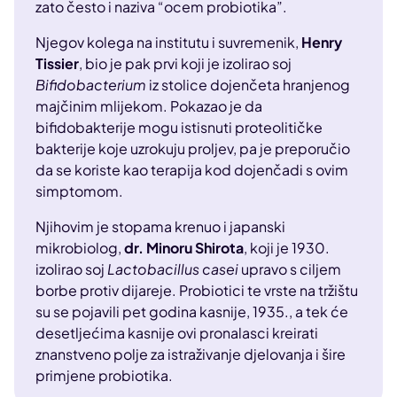
zato često i naziva “ocem probiotika”.
Njegov kolega na institutu i suvremenik,
Henry
Tissier
, bio je pak prvi koji je izolirao soj
Bifidobacterium
iz stolice dojenčeta hranjenog
majčinim mlijekom. Pokazao je da
bifidobakterije mogu istisnuti proteolitičke
bakterije koje uzrokuju proljev, pa je preporučio
da se koriste kao terapija kod dojenčadi s ovim
simptomom.
Njihovim je stopama krenuo i japanski
mikrobiolog,
dr. Minoru Shirota
, koji je 1930.
izolirao soj
Lactobacillus casei
upravo s ciljem
borbe protiv dijareje. Probiotici te vrste na tržištu
su se pojavili pet godina kasnije, 1935., a tek će
desetljećima kasnije ovi pronalasci kreirati
znanstveno polje za istraživanje djelovanja i šire
primjene probiotika.