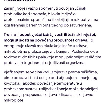
Zanimljivo je i važno spomenuti povoljan učinak
probiotika kod sportaša, bilo da je riječ o
profesionalnim sportašima ili ozbiljnijim rekreativcima
koji treniraju barem tri puta tjedno po sat vremena.
Treninzi, poput vježbi izdržljivosti ili težinskih vježbi,
mogu utjecati na povećanu propusnost crijeva
. To
omogućuje ulazak molekula koje inače u zdravoj
mikrobioti ne prolaze crijevnu barijeru. Posljedično će
to dovesti do tihih upala koje mogu pridonijeti različitim
probavnim tegobama i osjetljivosti organizma.
Vježbanjem se većina krvi usmjerava prema mišićima,
čime probavni trakt ostaje pod utjecajem smanjenog
krvotoka. Također, povećanje temperature u
probavnom sustavu uslijed vježbanja može doprinijeti
povećanju propusnosti crijeva i disbalansu crijevne
mikrobiote.