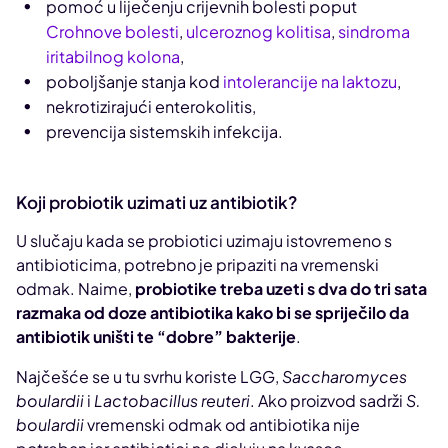
pomoć u liječenju crijevnih bolesti poput
Crohnove bolesti
,
ulceroznog kolitisa
,
sindroma
iritabilnog kolona
,
poboljšanje stanja kod
intolerancije na laktozu
,
nekrotizirajući enterokolitis,
prevencija sistemskih infekcija.
Koji probiotik uzimati uz antibiotik?
U slučaju kada se probiotici uzimaju istovremeno s
antibioticima, potrebno je pripaziti na vremenski
odmak. Naime,
probiotike treba uzeti s dva do tri sata
razmaka od doze antibiotika kako bi se spriječilo da
antibiotik uništi te “dobre” bakterije
.
Najčešće se u tu svrhu koriste LGG,
Saccharomyces
boulardii
i
Lactobacillus reuteri
. Ako proizvod sadrži
S.
boulardii
vremenski odmak od antibiotika nije