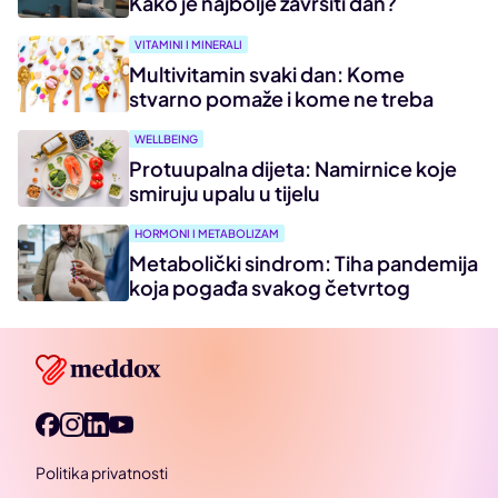
Kako je najbolje završiti dan?
VITAMINI I MINERALI
Multivitamin svaki dan: Kome
stvarno pomaže i kome ne treba
WELLBEING
Protuupalna dijeta: Namirnice koje
smiruju upalu u tijelu
HORMONI I METABOLIZAM
Metabolički sindrom: Tiha pandemija
koja pogađa svakog četvrtog
Politika privatnosti