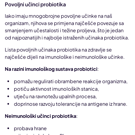
Povoljni učinci probiotika
Iako imaju mnogobrojne povoljne učinke na naš
organizam, njihova se primjena najčešće povezuje sa
smanjenjem učestalosti i težine proljeva, što je jedan
od najpoznatijih i najbolje istraženih učinaka probiotika.
Lista povoljnih učinaka probiotika na zdravlje se
najčešće dijeli na imunološke i neimunološke učinke.
Na razini imunološkog sustava probiotici
:
pomažu regulirati obrambene reakcije organizma,
potiču aktivnost imunoloških stanica,
utječu na ravnotežu upalnih procesa,
doprinose razvoju tolerancije na antigene iz hrane.
Neimunološki učinci probiotika
:
probava hrane