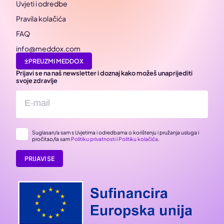
Uvjeti i odredbe
Pravila kolačića
FAQ
info@meddox.com
PREUZMI MEDDOX
Prijavi se na naš newsletter i doznaj kako možeš unaprijediti
svoje zdravlje
Suglasan/a sam s Uvjetima i odredbama o korištenju i pružanja usluga i
pročitao/la sam
Politiku privatnosti
i
Politiku kolačića
.
PRIJAVI SE