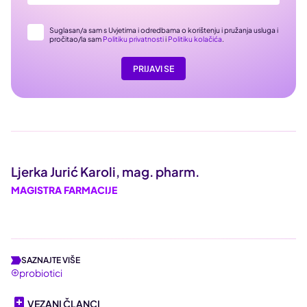
Suglasan/a sam s Uvjetima i odredbama o korištenju i pružanja usluga i
pročitao/la sam
Politiku privatnosti
i
Politiku kolačića
.
PRIJAVI SE
Ljerka Jurić Karoli, mag. pharm.
MAGISTRA FARMACIJE
SAZNAJTE VIŠE
probiotici
VEZANI ČLANCI