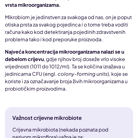
vrsta mikroorganizama.
Mikrobiom je jedinstven za svakoga od nas, on je poput
otiska prsta za svakog pojedinca i o tome treba voditi
računa kako kod detektiranja pojedinih zdravstvenih
problema tako i kod preporuke proizvoda.
Najveća koncentracija mikroorganizama nalazi se u
debelom crijevu
, gdje njihov broj doseže vrlo visoke
vrijednosti (10
11
do 10
12
/ml). Ta se količina izražava u
jedinicama CFU (engl.
colony-forming units
), koje se
koriste i za označavanje broja živih mikroorganizama u
probiotičkim proizvodima.
Važnost crijevne mikrobiote
Crijevna mikrobiota (nekada poznata pod
nazivom mikroflora) važna je za: