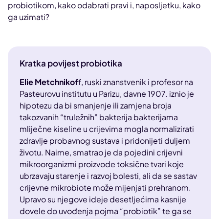
probiotikom, kako odabrati pravi i, naposljetku, kako
ga uzimati?
Kratka povijest probiotika
Elie Metchnikof
f, ruski znanstvenik i profesor na
Pasteurovu institutu u Parizu, davne 1907. iznio je
hipotezu da bi smanjenje ili zamjena broja
takozvanih “truležnih” bakterija bakterijama
mliječne kiseline u crijevima mogla normalizirati
zdravlje probavnog sustava i pridonijeti duljem
životu. Naime, smatrao je da pojedini crijevni
mikroorganizmi proizvode toksične tvari koje
ubrzavaju starenje i razvoj bolesti, ali da se sastav
crijevne mikrobiote može mijenjati prehranom.
Upravo su njegove ideje desetljećima kasnije
dovele do uvođenja pojma “probiotik” te ga se