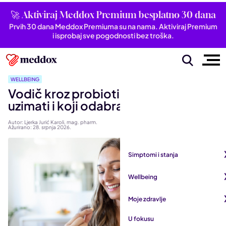
🚀 Aktiviraj Meddox Premium besplatno 30 dana
Prvih 30 dana Meddox Premiuma su na nama. Aktiviraj Premium
i isprobaj sve pogodnosti bez troška.
WELLBEING
Vodič kroz probiotike: Kada ih
uzimati i koji odabrati
Autor: Ljerka Jurić Karoli, mag. pharm.
Ažurirano: 28. srpnja 2026.
Simptomi i stanja
Pogledaj sve iz kategorije
Wellbeing
Autoimune bolesti
Pogledaj sve iz kategorije
Moje zdravlje
Bubrezi i mokraćni sustav
Mentalno zdravlje
Pogledaj sve iz kategorije
U fokusu
Dišni sustav
San