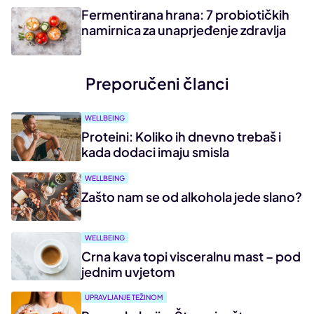
Fermentirana hrana: 7 probiotičkih
namirnica za unaprjeđenje zdravlja
Preporučeni članci
WELLBEING
Proteini: Koliko ih dnevno trebaš i
kada dodaci imaju smisla
WELLBEING
Zašto nam se od alkohola jede slano?
WELLBEING
Crna kava topi visceralnu mast – pod
jednim uvjetom
UPRAVLJANJE TEŽINOM