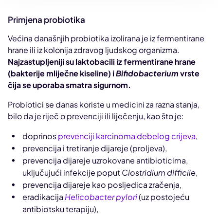
Primjena probiotika
Većina današnjih probiotika izolirana je iz fermentirane
hrane ili iz kolonija zdravog ljudskog organizma.
Najzastupljeniji su laktobacili iz fermentirane hrane
(bakterije mliječne kiseline) i
Bifidobacterium
vrste
čija se uporaba smatra sigurnom.
Probiotici se danas koriste u medicini za razna stanja,
bilo da je riječ o prevenciji ili liječenju, kao što je:
doprinos
prevenciji karcinoma debelog crijeva
,
prevencija i tretiranje dijareje (proljeva),
prevencija dijareje uzrokovane antibioticima,
uključujući infekcije poput
Clostridium difficile
,
prevencija dijareje kao posljedica zračenja,
eradikacija
Helicobacter pylori
(uz postojeću
antibiotsku terapiju),