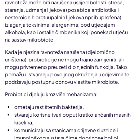
ravnoteža može biti narušena uslijed bolesti, stresa,
starenja, uzimanja lijekova (posebice antibiotika i
nesteroidnih protuupalnih lijekova npr ibuprofena),
izlaganja toksinima, alergenima, pod utjecajem
alkohola, kao i ostalih čimbenika koji ponekad utječu
na sastav mikrobiote.
Kada je njezina ravnoteža narušena (djelomično
uništena), probiotici je ne mogu trajno zamijeniti, ali
mogu privremeno preuzeti dio njezinih funkcija. Tako
pomažu u stvaranju povoljnog okruženja u crijevima te
podržavaju postupnu obnovu vlastite mikrobiote.
Probiotici djeluju kroz više mehanizama:
ometaju rast štetnih bakterija,
stvaraju korisne tvari poput kratkolančanih masnih
kiselina,
komuniciraju sa stanicama crijevne sluznice i
imunološkog sustava čime doprinose boljoj