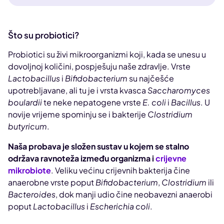
Što su probiotici?
Probiotici su živi mikroorganizmi koji, kada se unesu u
dovoljnoj količini, pospješuju naše zdravlje. Vrste
Lactobacillus
i
Bifidobacterium
su najčešće
upotrebljavane, ali tu je i vrsta kvasca
Saccharomyces
boulardii
te neke nepatogene vrste
E. coli
i
Bacillus
. U
novije vrijeme spominju se i bakterije
Clostridium
butyricum
.
Naša probava je složen sustav u kojem se stalno
održava ravnoteža između organizma i
crijevne
mikrobiote
. Veliku većinu crijevnih bakterija čine
anaerobne vrste poput
Bifidobacterium
,
Clostridium
ili
Bacteroides
, dok manji udio čine neobavezni anaerobi
poput
Lactobacillus
i
Escherichia coli
.