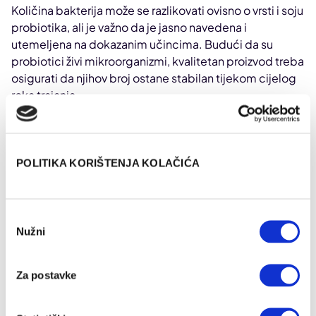
Količina bakterija može se razlikovati ovisno o vrsti i soju
probiotika, ali je važno da je jasno navedena i
utemeljena na dokazanim učincima. Budući da su
probiotici živi mikroorganizmi, kvalitetan proizvod treba
osigurati da njihov broj ostane stabilan tijekom cijelog
roka trajanja.
Kako se označavaju probiotici?
POLITIKA KORIŠTENJA KOLAČIĆA
Svaki je probiotik definiran svojim
rodom,
vrstom i podvrstom te oznakom za specifičan
Odabir
soj
, primjerice Lactobacillus casei DN-114 001 ili
Nužni
pristanka
Lactobacillus rhamnosus GG, poznat kao LGG
(izoliran 1983. godine).
Za postavke
Precizno označavanje pojedinog soja je važno jer
različiti sojevi mogu imati različite, jasno