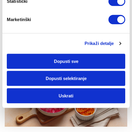
definirane učinke u organizmu. Time se
Statistički
omogućuje njihovo razlikovanje prema
specifičnim područjima djelovanja, poput
Marketinški
utjecaja na živčani sustav, imunosni odgovor ili
funkciju probavnog sustava.
Prikaži detalje
Dopusti sve
Dopusti selektiranje
Uskrati