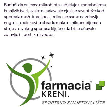
Budući da crijevna mikrobiota sudjeluje u metabolizmu
hranjivih tvari, svako narušavanje njezine ravnoteže kod
sportaša može imati posljedice ne samo na zdravlje,
nego i na učinkovitu obradu makro i mikronutrijenata
što je za svakog sportaša ključno da bi se očuvalo
zdravlje i sportska izvedba.