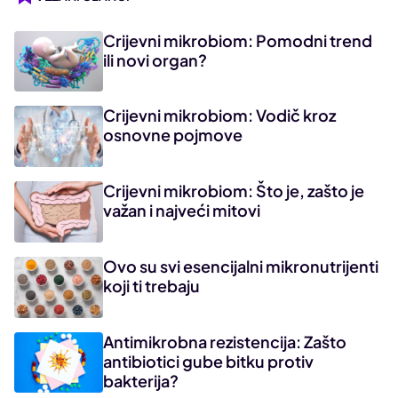
Crijevni mikrobiom: Pomodni trend
ili novi organ?
Crijevni mikrobiom: Vodič kroz
osnovne pojmove
Crijevni mikrobiom: Što je, zašto je
važan i najveći mitovi
Ovo su svi esencijalni mikronutrijenti
koji ti trebaju
Antimikrobna rezistencija: Zašto
antibiotici gube bitku protiv
bakterija?