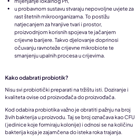
mijenjanje lokalnog Ph,
u probavnom sustavu stvaraju nepovoljne uvjete za
rast štetnih mikroorganizama. To postižu
natjecanjem za hranjive tvari i prostor,
proizvodnjom korisnih spojeva te jačanjem
crijevne barijere. Takvo djelovanje doprinosi
očuvanju ravnoteže crijevne mikrobiote te
smanjenju upalnih procesa u crijevima.
Kako odabrati probiotik?
Nisu svi probiotički preparati na tržištu isti. Doziranje i
kvaliteta ovise od proizvođača do proizvođača.
Kod odabira probiotika važno je obratiti pažnju na broj
živih bakterija u proizvodu. Taj se broj označava kao CFU
(jedinice koje formiraju kolonije) i odnosi se na količinu
bakterija koja je zajamčena do isteka roka trajanja.