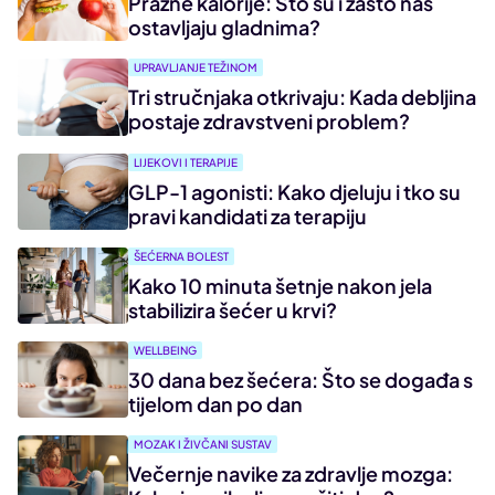
Prazne kalorije: Što su i zašto nas
ostavljaju gladnima?
UPRAVLJANJE TEŽINOM
Tri stručnjaka otkrivaju: Kada debljina
postaje zdravstveni problem?
LIJEKOVI I TERAPIJE
GLP-1 agonisti: Kako djeluju i tko su
pravi kandidati za terapiju
ŠEĆERNA BOLEST
Kako 10 minuta šetnje nakon jela
stabilizira šećer u krvi?
WELLBEING
30 dana bez šećera: Što se događa s
tijelom dan po dan
MOZAK I ŽIVČANI SUSTAV
Večernje navike za zdravlje mozga: