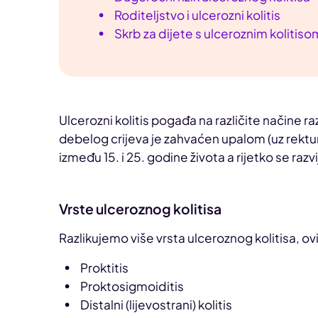
Roditeljstvo i ulcerozni kolitis
Skrb za dijete s ulceroznim kolitiso
Ulcerozni kolitis pogađa na različite načine raz
debelog crijeva je zahvaćen upalom (uz rektum 
između 15. i 25. godine života a rijetko se raz
Vrste ulceroznog kolitisa
Razlikujemo više vrsta ulceroznog kolitisa, ovi
Proktitis
Proktosigmoiditis
Distalni (lijevostrani) kolitis