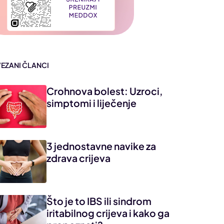
VEZANI ČLANCI
Crohnova bolest: Uzroci,
simptomi i liječenje
3 jednostavne navike za
zdrava crijeva
Što je to IBS ili sindrom
iritabilnog crijeva i kako ga