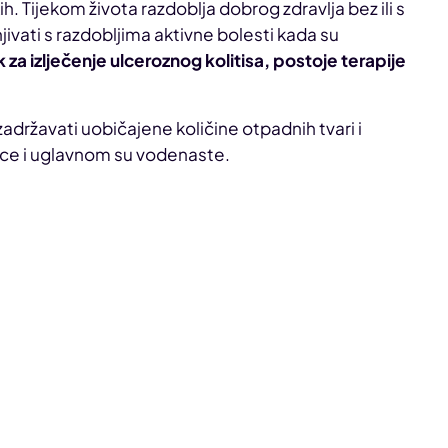
h. Tijekom života razdoblja dobrog zdravlja bez ili s
ivati s razdobljima aktivne bolesti kada su
ek za izlječenje ulceroznog kolitisa, postoje terapije
adržavati uobičajene količine otpadnih tvari i
ice i uglavnom su vodenaste.