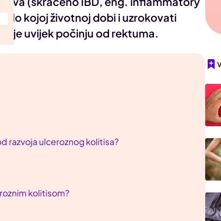
crijeva (skraćeno IBD, eng. inflammatory
bilo kojoj životnoj dobi i uzrokovati
koje uvijek počinju od rektuma.
od razvoja ulceroznog kolitisa?
eroznim kolitisom?