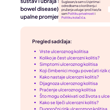
sustav i ubraja se u upalne bolesti 
Suglasan/a sam s Uvjetima i
odredbama o korištenju i
Uho, grlo, nos
bowel disease), a može se pojaviti u 
pružanja usluga i pročitao/la
sam
Politiku privatnosti
i
Zarazne bolesti
upalne promjene u debelom crijevu 
Politiku kolačića
.
Pregled sadržaja:
Vrste ulceroznog kolitisa
Koliko je čest ulcerozni kolitis?
Simptomi ulceroznog kolitisa
Koji čimbenici mogu povećati rizik 
Kako nastaje ulcerozni kolitis?
Dijagnoza ulceroznog kolitisa
Praćenje ulceroznog kolitisa
Što mogu očekivati od života s ulc
Kako se liječi ulcerozni kolitis?
Dugoročni rizik ulceroznog kolitisa