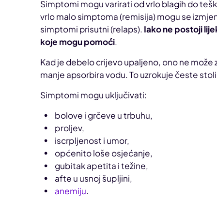
Simptomi mogu varirati od vrlo blagih do teški
vrlo malo simptoma (remisija) mogu se izmjenj
simptomi prisutni (relaps).
Iako ne postoji lij
koje mogu pomoći
.
Kad je debelo crijevo upaljeno, ono ne može z
manje apsorbira vodu. To uzrokuje česte stol
Simptomi mogu uključivati:
bolove i grčeve u trbuhu,
proljev,
iscrpljenost i umor,
općenito loše osjećanje,
gubitak apetita i težine,
afte u usnoj šupljini,
anemiju
.