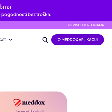
dana
e pogodnosti bez troška.
NEWSLETTER
O NAMA
O MEDDOX APLIKACIJI
OST
ijevanje nalaza
ik