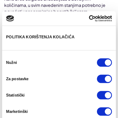
količinama, u svim navedenim stanjima potrebno je
povećati unos namirnica bogatih željezom.
Simptomi anemije
POLITIKA KORIŠTENJA KOLAČIĆA
Simptomi anemije odnosno nedostatka željeza mogu
biti prilično blagi, a vi ih čak možda i nećete primijetiti.
Prema Američkoj hematološkoj udruzi (American
Odabir
Society of Hematology), većina ljudi nije svjesna da
Nužni
pristanka
ima blagu anemiju sve dok ne obave rutinsko
testiranje
krvi i ne dobiju nalaz
.
Za postavke
Statistički
Marketinški