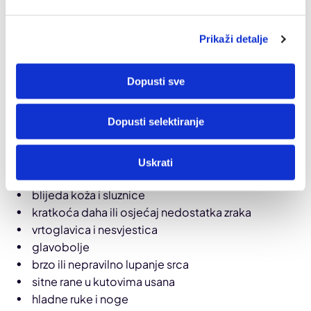
Prikaži detalje
Dopusti sve
Dopusti selektiranje
Simptomi umjerenog do teškog nedostatka željeza
uključuju:
Uskrati
opći umor i slabost
blijeda koža i sluznice
kratkoća daha ili osjećaj nedostatka zraka
vrtoglavica i nesvjestica
glavobolje
brzo ili nepravilno lupanje srca
sitne rane u kutovima usana
hladne ruke i noge