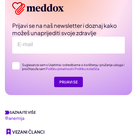
Prijavi se na naš newsletter i doznaj kako
možeš unaprijediti svoje zdravlje
Suglasan/a sam s Uvjetima i odredbama o korištenju i pružanja usluga i
pročitao/la sam
Politiku privatnosti
i
Politiku kolačića
.
PRIJAVI SE
SAZNAJTE VIŠE
anemija
VEZANI ČLANCI