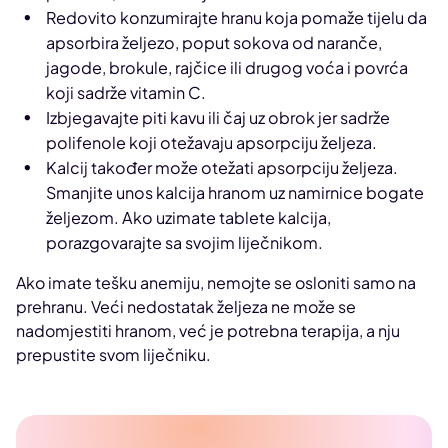
Redovito konzumirajte hranu koja pomaže tijelu da
apsorbira željezo, poput sokova od naranče,
jagode, brokule, rajčice ili drugog voća i povrća
koji sadrže vitamin C.
Izbjegavajte piti kavu ili čaj uz obrok jer sadrže
polifenole koji otežavaju apsorpciju željeza.
Kalcij također može otežati apsorpciju željeza.
Smanjite unos kalcija hranom uz namirnice bogate
željezom. Ako uzimate tablete kalcija,
porazgovarajte sa svojim liječnikom.
Ako imate tešku anemiju, nemojte se osloniti samo na
prehranu. Veći nedostatak željeza ne može se
nadomjestiti hranom, već je potrebna terapija, a nju
prepustite svom liječniku.