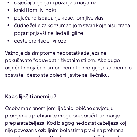
osjećaj trnjenja ili puzanja u nogama
krhki i lomljivi nokti
pojačano ispadanje kose, lomljive vlasi
čudne želje za konzumacijom stvari koje nisu hrana,
poput prljavštine, leda ili gline
česte prehlade i viroze.
Važno je da simptome nedostatka željeza ne
pokušavate “opravdati” životnim stilom. Ako dugo
osjećate pojačani umor i nemate energije, ako premalo
spavate i često ste bolesni, javite se liječniku.
Kako liječiti anemiju?
Osobama s anemijom liječnici obično savjetuju
promjene u prehrani te mogu preporučiti uzimanje
preparata željeza. Kod blagog nedostatka željeza koji
nije povezan s ozbiljnim bolestima pravilna prehrana