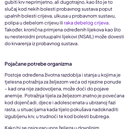
gubiti krv neprimjetno, ali dugotrajno, kao što je to
slučaj kod nekih bolesti probavnog sustava poput
upalnih bolesti crijeva, ulkusa u probavnom sustavu,
polipa u debelom crijevu ili
raka debelog crijeva
.
Također, kronična primjena određenih lijekova kao što
su nesteroidni protuupalni lijekovi (NSAIL) može dovesti
do krvarenja iz probavnog sustava.
Pojačane potrebe organizma
Postoje određena životna razdoblja i stanja u kojima je
tjelesna potražnja za željezom veća od njezine ponude
– kad ona nije zadovoljena, može doći do pojave
anemije. Potražnja tijela za željezom znatno je povećana
kod dojenčadi, djece i adolescenata u ubrzanoj fazi
rasta, u situacijama kada tijelo pokušava nadoknaditi
izgubljenu krv, u trudnoći te kod bolesti bubrega.
Kako bi se osigurao unos željeza u dovoljnim