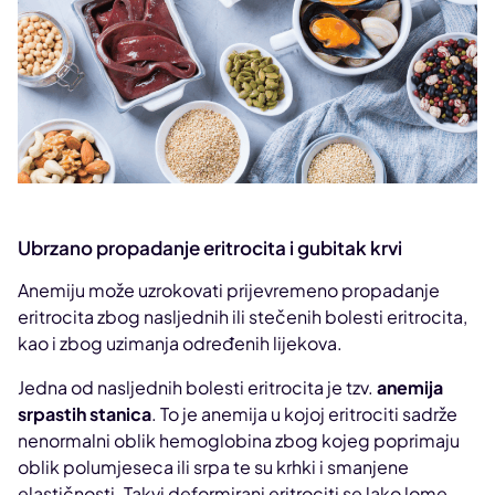
Ubrzano propadanje eritrocita i gubitak krvi
Anemiju može uzrokovati prijevremeno propadanje
eritrocita zbog nasljednih ili stečenih bolesti eritrocita,
kao i zbog uzimanja određenih lijekova.
Jedna od nasljednih bolesti eritrocita je tzv.
anemija
srpastih stanica
. To je anemija u kojoj eritrociti sadrže
nenormalni oblik hemoglobina zbog kojeg poprimaju
oblik polumjeseca ili srpa te su krhki i smanjene
elastičnosti. Takvi deformirani eritrociti se lako lome,