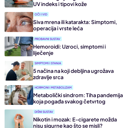
UV indeks i tipovi kože
OČI I VID
Siva mrena ili katarakta: Simptomi,
operacija i vrste leća
PROBAVNI SUSTAV
Hemoroidi: Uzroci, simptomi i
liječenje
SIMPTOMI I STANJA
5 načina na koji debljina ugrožava
zdravlje srca
HORMONI I METABOLIZAM
Metabolički sindrom: Tiha pandemija
koja pogađa svakog četvrtog
DIŠNI SUSTAV
Nikotin i mozak: E-cigarete možda
nisu sigurne kao što se misli?