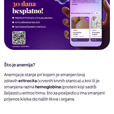
Što je anemija?
Anemija je stanje pri kojem je smanjen broj
zdravih
eritrocita
(crvenih krvnih stanica) u krvi ili je
smanjena razina
hemoglobina
(protein koji sadrži
željezo) u eritrocitima, što za posljedicu ima smanjeni
prijenos kisika do naših tkiva i organa.