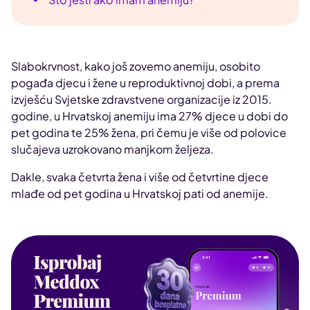
Slabokrvnost, kako još zovemo anemiju, osobito
pogađa djecu i žene u reproduktivnoj dobi, a prema
izvješću Svjetske zdravstvene organizacije iz 2015.
godine, u Hrvatskoj anemiju ima 27% djece u dobi do
pet godina te 25% žena, pri čemu je više od polovice
slučajeva uzrokovano manjkom željeza.
Dakle, svaka četvrta žena i više od četvrtine djece
mlađe od pet godina u Hrvatskoj pati od anemije.