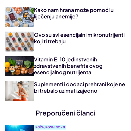
Kako nam hrana može pomoći u
liječenju anemije?
Ovo su svi esencijalni mikronutrijenti
koji ti trebaju
Vitamin E: 10 jedinstvenih
zdravstvenih benefita ovog
esencijalnog nutrijenta
Suplementi i dodaci prehrani koje ne
bi trebalo uzimati zajedno
Preporučeni članci
KOŽA, KOSA I NOKTI