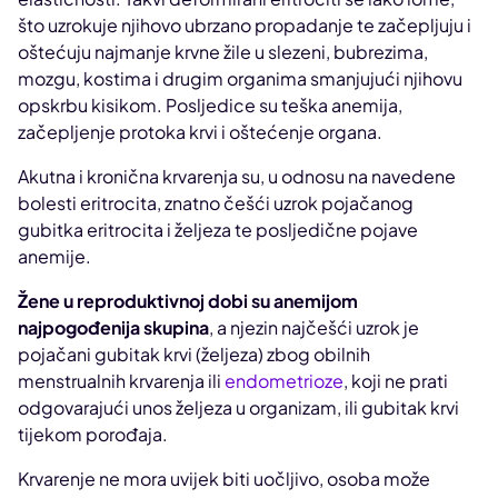
što uzrokuje njihovo ubrzano propadanje te začepljuju i
oštećuju najmanje krvne žile u slezeni, bubrezima,
mozgu, kostima i drugim organima smanjujući njihovu
opskrbu kisikom. Posljedice su teška anemija,
začepljenje protoka krvi i oštećenje organa.
Akutna i kronična krvarenja su, u odnosu na navedene
bolesti eritrocita, znatno češći uzrok pojačanog
gubitka eritrocita i željeza te posljedične pojave
anemije.
Žene u reproduktivnoj dobi su anemijom
najpogođenija skupina
, a njezin najčešći uzrok je
pojačani gubitak krvi (željeza) zbog obilnih
menstrualnih krvarenja ili
endometrioze
, koji ne prati
odgovarajući unos željeza u organizam, ili gubitak krvi
tijekom porođaja.
Krvarenje ne mora uvijek biti uočljivo, osoba može