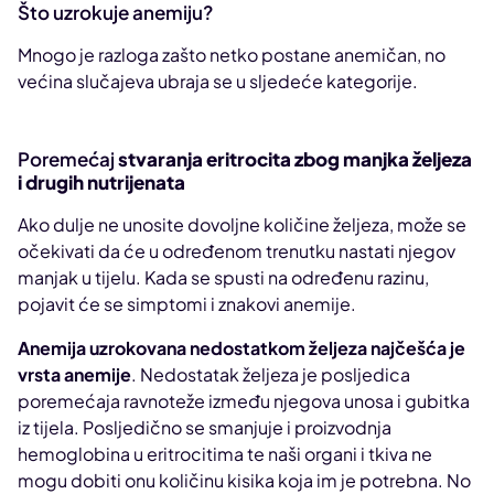
Što uzrokuje anemiju?
Mnogo je razloga zašto netko postane anemičan, no
većina slučajeva ubraja se u sljedeće kategorije.
Poremećaj
stvaranja eritrocita zbog manjka željeza
i drugih nutrijenata
Ako dulje ne unosite dovoljne količine željeza, može se
očekivati da će u određenom trenutku nastati njegov
manjak u tijelu. Kada se spusti na određenu razinu,
pojavit će se simptomi i znakovi anemije.
Anemija uzrokovana nedostatkom željeza najčešća je
vrsta anemije
. Nedostatak željeza je posljedica
poremećaja ravnoteže između njegova unosa i gubitka
iz tijela. Posljedično se smanjuje i proizvodnja
hemoglobina u eritrocitima te naši organi i tkiva ne
mogu dobiti onu količinu kisika koja im je potrebna. No