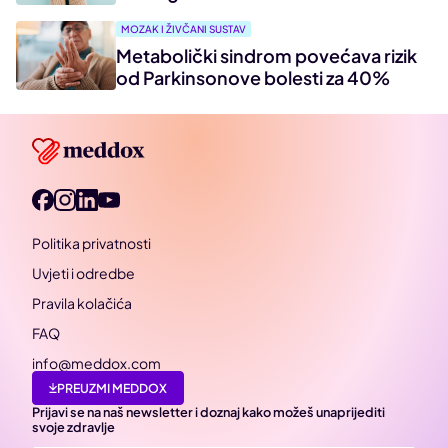
MOZAK I ŽIVČANI SUSTAV
Metabolički sindrom povećava rizik
od Parkinsonove bolesti za 40%
Politika privatnosti
Uvjeti i odredbe
Pravila kolačića
FAQ
info@meddox.com
PREUZMI MEDDOX
Prijavi se na naš newsletter i doznaj kako možeš unaprijediti
svoje zdravlje