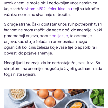
uzrok anemije može biti i nedovoljan unos namirnica
koje sadrže
vitamin B12
i
folnu kiselinu
koji su također
važni za normalno stvaranje eritrocita.
S druge strane, čak i dostatan unos svih potrebnih tvari
hranom ne mora značiti da neće doći do anemije. Neki
poremećaji crijeva, poput
celijakije
, te operacije
crijeva, kao što je želučana premosnica, mogu
ograničiti količinu željeza koje vaše tijelo apsorbira i
dovesti do pojave anemije.
Mnogi ljudi i ne znaju da im nedostaje željeza u krvi. Sa
simptomima anemije moguće je živjeti godinama a da
toga niste svjesni.