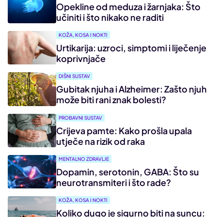
Opekline od meduza i žarnjaka: Što
učiniti i što nikako ne raditi
KOŽA, KOSA I NOKTI
Urtikarija: uzroci, simptomi i liječenje
koprivnjače
DIŠNI SUSTAV
Gubitak njuha i Alzheimer: Zašto njuh
može biti rani znak bolesti?
PROBAVNI SUSTAV
Crijeva pamte: Kako prošla upala
utječe na rizik od raka
MENTALNO ZDRAVLJE
Dopamin, serotonin, GABA: Što su
neurotransmiteri i što rade?
KOŽA, KOSA I NOKTI
Koliko dugo je sigurno biti na suncu: