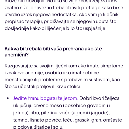
može biti dovoljna. No ako su vrijednosti željeza u krvi
znatno niže, obavezno treba obaviti pretrage kako bi se
utvrdio uzrok njegova nedostatka. Ako vam je liječnik
propisao terapiju, pridržavajte se njegovih uputa što
dosljednije kako bi liječenje bilo što uspješnije.
Kakva bi trebala biti vaša prehrana ako ste
anemični?
Razgovarajte sa svojim liječnikom ako imate simptome
i znakove anemije, osobito ako imate obilne
menstruacije ili probleme s probavnim sustavom, kao
što su učestali proljev ili krv u stolici.
Jedite hranu bogatu željezom.
Dobri izvori željeza
uključuju crveno meso (posebice govedinu i
jetrica), ribu, piletinu, voće (agrumi i jagode),
tamno, lisnato povrće, leću, grašak, grah, orašaste
plodove, žitarice i soju.