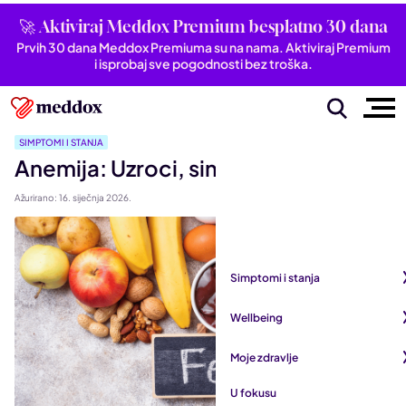
🚀 Aktiviraj Meddox Premium besplatno 30 dana
Prvih 30 dana Meddox Premiuma su na nama. Aktiviraj Premium
i isprobaj sve pogodnosti bez troška.
SIMPTOMI I STANJA
Anemija: Uzroci, simptomi i liječenje
Ažurirano: 16. siječnja 2026.
Simptomi i stanja
Pogledaj sve iz kategorije
Wellbeing
Autoimune bolesti
Pogledaj sve iz kategorije
Moje zdravlje
Bubrezi i mokraćni sustav
Mentalno zdravlje
Pogledaj sve iz kategorije
U fokusu
Dišni sustav
San