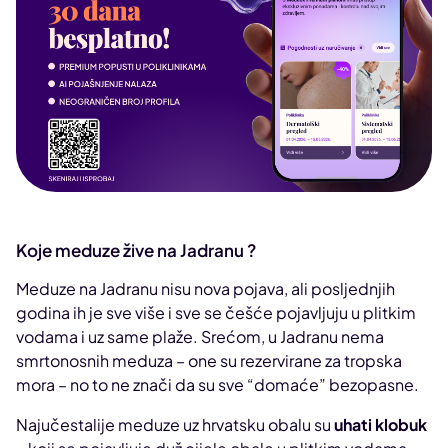
Koje meduze žive na Jadranu ?
Meduze na Jadranu nisu nova pojava, ali posljednjih
godina ih je sve više i sve se češće pojavljuju u plitkim
vodama i uz same plaže. Srećom, u Jadranu nema
smrtonosnih meduza – one su rezervirane za tropska
mora – no to ne znači da su sve “domaće” bezopasne.
Najučestalije meduze uz hrvatsku obalu su
uhati klobuk