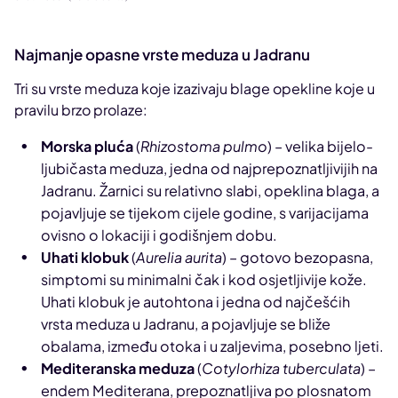
Najmanje opasne vrste meduza u Jadranu
Tri su vrste meduza koje izazivaju blage opekline koje u
pravilu brzo prolaze:
Morska pluća
(
Rhizostoma pulmo
) – velika bijelo-
ljubičasta meduza, jedna od najprepoznatljivijih na
Jadranu. Žarnici su relativno slabi, opeklina blaga, a
pojavljuje se tijekom cijele godine, s varijacijama
ovisno o lokaciji i godišnjem dobu.
Uhati klobuk
(
Aurelia aurita
) – gotovo bezopasna,
simptomi su minimalni čak i kod osjetljivije kože.
Uhati klobuk je autohtona i jedna od najčešćih
vrsta meduza u Jadranu, a pojavljuje se bliže
obalama, između otoka i u zaljevima, posebno ljeti.
Mediteranska meduza
(
Cotylorhiza tuberculata
) –
endem Mediterana, prepoznatljiva po plosnatom