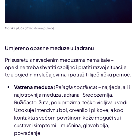
Morska pluća (Rhizostoma pulmo)
Umjereno opasne meduze u Jadranu
Pri susretu s navedenim meduzama nema šale –
opekline treba shvatiti ozbiljno i pratiti razvoj situacije
te u pojedinim slučajevima i potražiti liječničku pomoć.
Vatrena meduza
(
Pelagia noctiluca
) – najrjeđa, ali i
najotrovnija meduza Jadrana i Sredozemlja.
Ružičasto-žuta, poluprozirna, teško vidljiva u vodi.
Uzrokuje intenzivnu bol, crvenilo i plikove, a kod
kontakta s većom površinom kože mogući su i
sustavni simptomi – mučnina, glavobolja,
povraćanje.