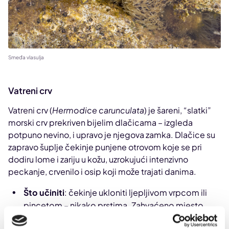
Smeđa vlasulja
Vatreni crv
Vatreni crv (
Hermodice carunculata
) je šareni, “slatki”
morski crv prekriven bijelim dlačicama – izgleda
potpuno nevino, i upravo je njegova zamka. Dlačice su
zapravo šuplje čekinje punjene otrovom koje se pri
dodiru lome i zariju u kožu, uzrokujući intenzivno
peckanje, crvenilo i osip koji može trajati danima.
Što učiniti
: čekinje ukloniti ljepljivom vrpcom ili
pincetom – nikako prstima. Zahvaćeno mjesto
isprati morskom vodom, a potom namazati