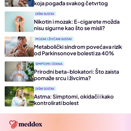
koja pogađa svakog četvrtog
DIŠNI SUSTAV
Nikotin i mozak: E-cigarete možda
nisu sigurne kao što se misli?
MOZAK I ŽIVČANI SUSTAV
Metabolički sindrom povećava rizik
od Parkinsonove bolesti za 40%
SIMPTOMI I STANJA
Prirodni beta-blokatori: Što zaista
pomaže srcu i živcima?
DIŠNI SUSTAV
Astma: Simptomi, okidači i kako
kontrolirati bolest