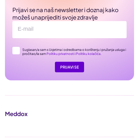
Prijavi se na naš newsletter i doznaj kako
možeš unaprijediti svoje zdravlje
Suglasan/a sam s Uvjetima i odredbama o korištenju i pružanja usluga i
pročitao/la sam
Politiku privatnosti
i
Politiku kolačića
.
PRIJAVI SE
Meddox