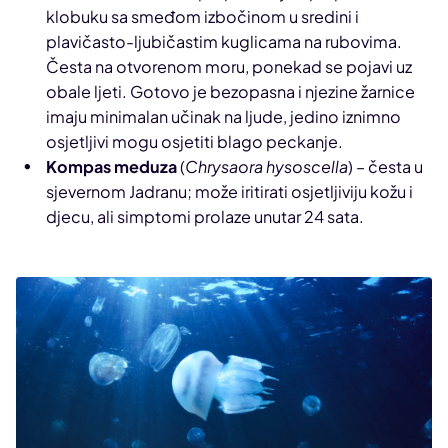
klobuku sa smeđom izbočinom u sredini i
plavičasto-ljubičastim kuglicama na rubovima.
Česta na otvorenom moru, ponekad se pojavi uz
obale ljeti. Gotovo je bezopasna i njezine žarnice
imaju minimalan učinak na ljude, jedino iznimno
osjetljivi mogu osjetiti blago peckanje.
Kompas meduza
(
Chrysaora hysoscella
) – česta u
sjevernom Jadranu; može iritirati osjetljiviju kožu i
djecu, ali simptomi prolaze unutar 24 sata.