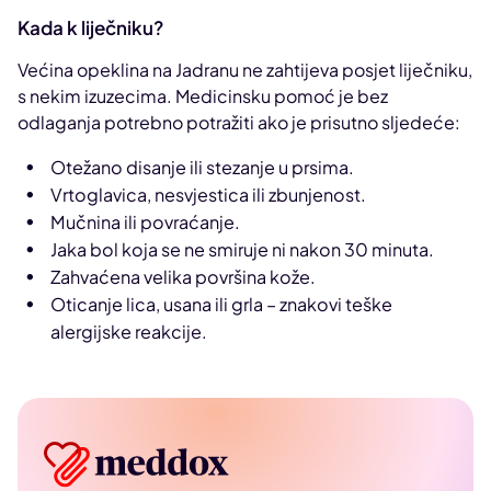
Kada k liječniku?
Većina opeklina na Jadranu ne zahtijeva posjet liječniku,
s nekim izuzecima. Medicinsku pomoć je bez
odlaganja potrebno potražiti ako je prisutno sljedeće:
Otežano disanje ili stezanje u prsima.
Vrtoglavica, nesvjestica ili zbunjenost.
Mučnina ili povraćanje.
Jaka bol koja se ne smiruje ni nakon 30 minuta.
Zahvaćena velika površina kože.
Oticanje lica, usana ili grla – znakovi teške
alergijske reakcije.