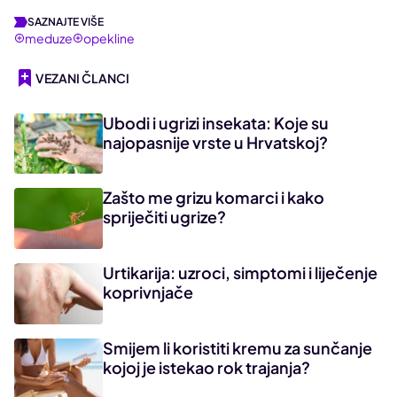
SAZNAJTE VIŠE
meduze
opekline
VEZANI ČLANCI
Ubodi i ugrizi insekata: Koje su
najopasnije vrste u Hrvatskoj?
Zašto me grizu komarci i kako
spriječiti ugrize?
Urtikarija: uzroci, simptomi i liječenje
koprivnjače
Smijem li koristiti kremu za sunčanje
kojoj je istekao rok trajanja?