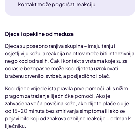
kontakt može pogoršati reakciju.
Djeca i opekline od meduza
Djeca su posebno ranjiva skupina – imaju tanju i
osjetljiviju kožu, a reakcija na otrov može biti intenzivnija
nego kod odraslih. Čak i kontakt s vrstama koje su za
odrasle bezopasne može kod djeteta uzrokovati
izraženu crvenilo, svrbež, a posljedično i plač.
Kod djece vrijede ista pravila prve pomoći, ali s nižim
pragom za traženje liječničke pomoći. Ako je
zahvaćena veća površina kože, ako dijete plače dulje
od 15-20 minuta bez smirivanja simptoma ili ako se
pojavi bilo koji od znakova ozbiljne reakcije – odmah k
liječniku.