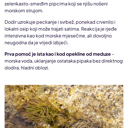
zelenkasto-smeđim pipcima koji se njišu nošeni
morskom strujom.
Dodir uzrokuje peckanje i svrbež, ponekad crvenilo i
lokalni osip koji može trajati satima. Reakcija je rjeđe
intenzivna kao kod morske mjesečine, ali dovoljno
neugodna da je vrijedi izbjeći.
Prva pomoć je ista kao i kod opekline od meduze
–
morska voda, uklanjanje ostataka pipaka bez direktnog
dodira, hladni oblozi.