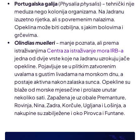
Portugalska galija
(
Physalia physalis
) – tehnički nije
meduza nego kolonija organizama. Na Jadranu
izuzetno rijetka, ali s povremenim nalazima.
Opeklina može biti ozbiljna, s jakim bolovima i
grčevima.
Olindias muelleri
– manje poznata, ali prema
istraživanjima
Centra za istraživanje mora IRB-a
jedna od dvije vrste koje na Jadranu uzrokuju jače
opekline. Pojavljuje se u plitkim zatvorenim
uvalama s gustim livadama na morskom dnu, a
postaje aktivna nakon zalaska sunca. Opekline su
blaže od morske mjesečine i prolaze unutar
nekoliko sati. Zapažena je uz obale Premanture,
Rovinja, Nina, Zadra, Korčule, Ugljana i Lošinja, a
nakupine su zabilježene i oko Pirovca i Funtane.