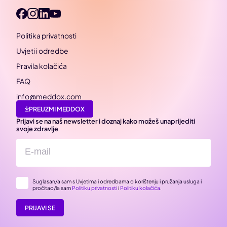
Politika privatnosti
Uvjeti i odredbe
Pravila kolačića
FAQ
info@meddox.com
PREUZMI MEDDOX
Prijavi se na naš newsletter i doznaj kako možeš unaprijediti
svoje zdravlje
Suglasan/a sam s Uvjetima i odredbama o korištenju i pružanja usluga i
pročitao/la sam
Politiku privatnosti
i
Politiku kolačića
.
PRIJAVI SE