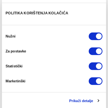
antihistaminskom kremom. Ne trljati.
Ni vatreni crv ne napada – kontakt se dogodi kad ga
POLITIKA KORIŠTENJA KOLAČIĆA
slučajno dotaknemo rukom ili stanemo na njega.
Odabir
Nužni
pristanka
Za postavke
Statistički
Marketinški
Vatreni crv
Prikaži detalje