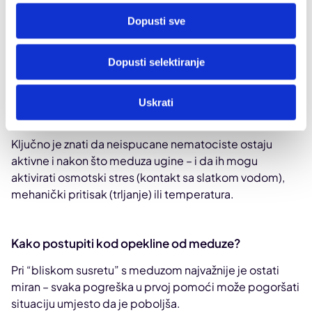
Kako meduze uzrokuju opekline?
Dopusti sve
Meduze žare pomoću
nematocista
(knidociti) –
mikroskopskih žarnih stanica smještenih u pipcima.
Dopusti selektiranje
Svaka nematocista funkcionira poput minijaturnog
harpuna: pri kontaktu s kožom automatski se aktivira i
ubrizgava otrov direktno u tkivo, bez da meduza to
Uskrati
kontrolira.
Ključno je znati da neispucane nematociste ostaju
aktivne i nakon što meduza ugine – i da ih mogu
aktivirati osmotski stres (kontakt sa slatkom vodom),
mehanički pritisak (trljanje) ili temperatura.
Kako postupiti kod opekline od meduze?
Pri “bliskom susretu” s meduzom najvažnije je ostati
miran – svaka pogreška u prvoj pomoći može pogoršati
situaciju umjesto da je poboljša.