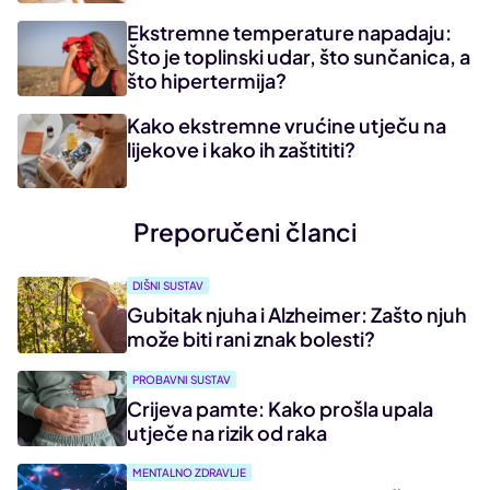
Ekstremne temperature napadaju:
Što je toplinski udar, što sunčanica, a
što hipertermija?
Kako ekstremne vrućine utječu na
lijekove i kako ih zaštititi?
Preporučeni članci
DIŠNI SUSTAV
Gubitak njuha i Alzheimer: Zašto njuh
može biti rani znak bolesti?
PROBAVNI SUSTAV
Crijeva pamte: Kako prošla upala
utječe na rizik od raka
MENTALNO ZDRAVLJE