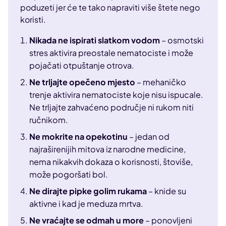
poduzeti jer će te tako napraviti više štete nego
koristi.
Nikada ne ispirati slatkom vodom
– osmotski
stres aktivira preostale nematociste i može
pojačati otpuštanje otrova.
Ne trljajte opečeno mjesto
– mehaničko
trenje aktivira nematociste koje nisu ispucale.
Ne trljajte zahvaćeno područje ni rukom niti
ručnikom.
Ne mokrite na opekotinu
– jedan od
najraširenijih mitova iz narodne medicine,
nema nikakvih dokaza o korisnosti, štoviše,
može pogoršati bol.
Ne dirajte pipke golim rukama
– knide su
aktivne i kad je meduza mrtva.
Ne vraćajte se odmah u more
– ponovljeni