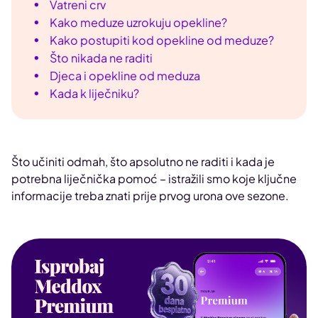
Vatreni crv
Kako meduze uzrokuju opekline?
Kako postupiti kod opekline od meduze?
Što nikada ne raditi
Djeca i opekline od meduza
Kada k liječniku?
Što učiniti odmah, što apsolutno ne raditi i kada je
potrebna liječnička pomoć – istražili smo koje ključne
informacije treba znati prije prvog urona ove sezone.