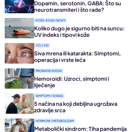
Dopamin, serotonin, GABA: Što su
neurotransmiteri i što rade?
KOŽA, KOSA I NOKTI
Koliko dugo je sigurno biti na suncu:
UV indeks i tipovi kože
OČI I VID
Siva mrena ili katarakta: Simptomi,
operacija i vrste leća
PROBAVNI SUSTAV
Hemoroidi: Uzroci, simptomi i
liječenje
SIMPTOMI I STANJA
5 načina na koji debljina ugrožava
zdravlje srca
HORMONI I METABOLIZAM
Metabolički sindrom: Tiha pandemija