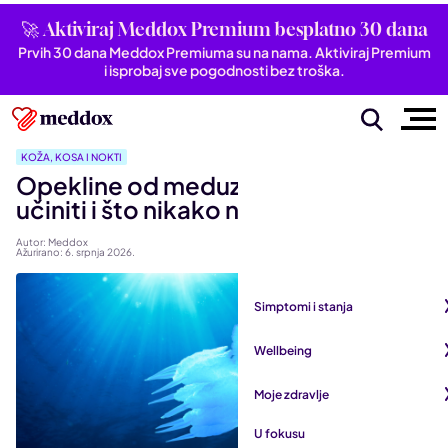
🚀 Aktiviraj Meddox Premium besplatno 30 dana
Prvih 30 dana Meddox Premiuma su na nama. Aktiviraj Premium
i isprobaj sve pogodnosti bez troška.
KOŽA, KOSA I NOKTI
Opekline od meduza i žarnjaka: Što
učiniti i što nikako ne raditi
Autor: Meddox
Ažurirano: 6. srpnja 2026.
Simptomi i stanja
Pogledaj sve iz kategorije
Wellbeing
Autoimune bolesti
Pogledaj sve iz kategorije
Moje zdravlje
Bubrezi i mokraćni sustav
Mentalno zdravlje
Pogledaj sve iz kategorije
U fokusu
Dišni sustav
San