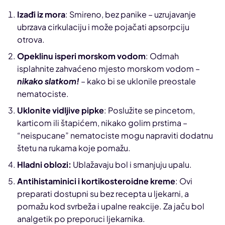
Izađi iz mora
: Smireno, bez panike – uzrujavanje
ubrzava cirkulaciju i može pojačati apsorpciju
otrova.
Opeklinu isperi morskom vodom
: Odmah
isplahnite zahvaćeno mjesto morskom vodom –
nikako slatkom!
– kako bi se uklonile preostale
nematociste.
Uklonite vidljive pipke
: Poslužite se pincetom,
karticom ili štapićem, nikako golim prstima –
“neispucane” nematociste mogu napraviti dodatnu
štetu na rukama koje pomažu.
Hladni oblozi:
Ublažavaju bol i smanjuju upalu.
Antihistaminici i kortikosteroidne kreme
: Ovi
preparati dostupni su bez recepta u ljekarni, a
pomažu kod svrbeža i upalne reakcije. Za jaču bol
analgetik po preporuci ljekarnika.