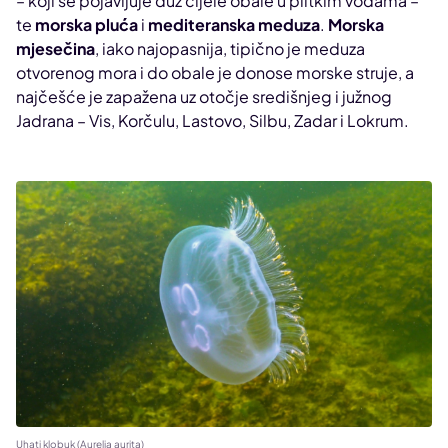
– koji se pojavljuje duž cijele obale u plitkim vodama –
te
morska pluća
i
mediteranska meduza
.
Morska
mjesečina
, iako najopasnija, tipično je meduza
otvorenog mora i do obale je donose morske struje, a
najčešće je zapažena uz otočje središnjeg i južnog
Jadrana – Vis, Korčulu, Lastovo, Silbu, Zadar i Lokrum.
Uhati klobuk (Aurelia aurita)