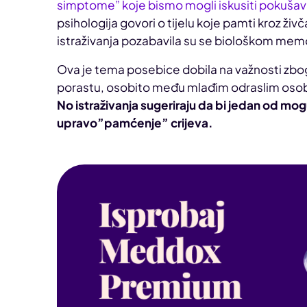
simptome” koje bismo mogli iskusiti pokušava
psihologija govori o tijelu koje pamti kroz živ
istraživanja pozabavila su se biološkom memor
Ova je tema posebice dobila na važnosti zbog
porastu, osobito među mlađim odraslim osoba
No istraživanja sugeriraju da bi jedan od mo
upravo”pamćenje” crijeva.