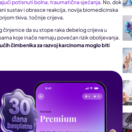
jući potisnuti bolna, traumatična sjećanja
. No, dok
čani sustav i obrasce reakcija, novija biomedicinska
ijom tkiva, točnije crijeva.
 činjenice da su stope raka debelog crijeva u
ma koje inače nemaju povećan rizik obolijevanja.
gućih čimbenika za razvoj karcinoma moglo biti