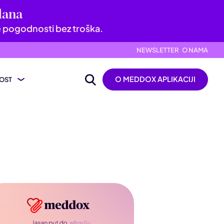
dana
e pogodnosti bez troška.
NEWSLETTER
O NAMA
O MEDDOX APLIKACIJI
OST
ijevanje nalaza
ik