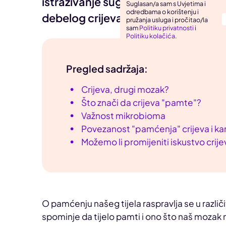
istraživanje sugerira da takve prom
Suglasan/a sam s Uvjetima i
odredbama o korištenju i
Uho, grlo, nos
debelog crijeva, ali i da se mogu mij
pružanja usluga i pročitao/la
sam
Politiku privatnosti
i
Zarazne bolesti
Politiku kolačića
.
Pregled sadržaja:
Crijeva, drugi mozak?
Što znači da crijeva "pamte"?
Važnost mikrobioma
Povezanost "pamćenja" crijeva i k
Možemo li promijeniti iskustvo crij
O pamćenju našeg tijela raspravlja se u različ
spominje da tijelo pamti i ono što naš mozak n