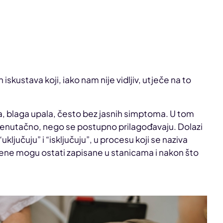
 iskustava koji, iako nam nije vidljiv, utječe na to
na, blaga upala, često bez jasnih simptoma. U tom
trenutačno, nego se postupno prilagođavaju. Dolazi
ključuju” i “isključuju”, u procesu koji se naziva
mjene mogu ostati zapisane u stanicama i nakon što