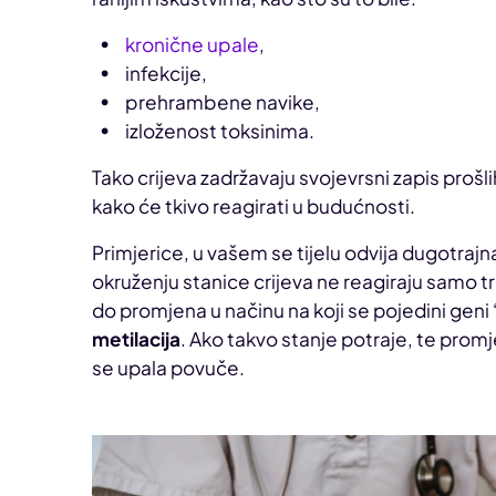
kronične upale
,
infekcije,
prehrambene navike,
izloženost toksinima.
Tako crijeva zadržavaju svojevrsni zapis prošlih
kako će tkivo reagirati u budućnosti.
Primjerice, u vašem se tijelu odvija dugotraj
okruženju stanice crijeva ne reagiraju samo 
do promjena u načinu na koji se pojedini geni “u
metilacija
. Ako takvo stanje potraje, te pro
se upala povuče.