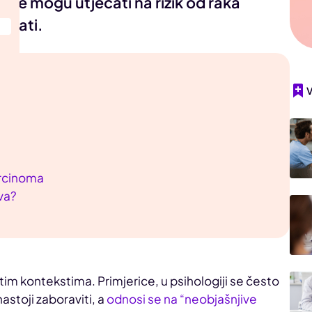
jene mogu utjecati na rizik od raka
enjati.
arcinoma
eva?
itim kontekstima. Primjerice, u psihologiji se često
astoji zaboraviti, a
odnosi se na “neobjašnjive