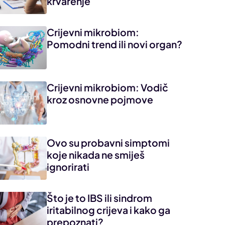
krvarenje
Crijevni mikrobiom:
Pomodni trend ili novi organ?
Crijevni mikrobiom: Vodič
kroz osnovne pojmove
Ovo su probavni simptomi
koje nikada ne smiješ
ignorirati
Što je to IBS ili sindrom
iritabilnog crijeva i kako ga
prepoznati?