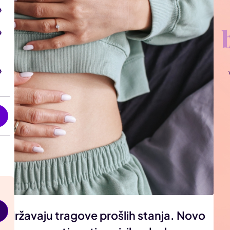
i
zadržavaju tragove prošlih stanja. Novo