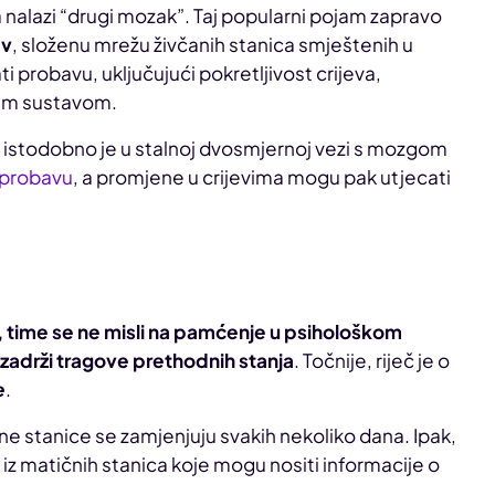
 nalazi “drugi mozak”. Taj popularni pojam zapravo
av
, složenu mrežu živčanih stanica smještenih u
i probavu, uključujući pokretljivost crijeva,
kim sustavom.
, istodobno je u stalnoj dvosmjernoj vezi s mozgom
a probavu
, a promjene u crijevima mogu pak utjecati
, time se ne misli na pamćenje u psihološkom
 zadrži tragove prethodnih stanja
. Točnije, riječ je o
e
.
ine stanice se zamjenjuju svakih nekoliko dana. Ipak,
 iz matičnih stanica koje mogu nositi informacije o