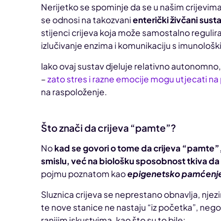
Nerijetko se spominje da se u našim crijevima
se odnosi na takozvani
enterički živčani sust
stijenci crijeva koja može samostalno regulirat
izlučivanje enzima i komunikaciju s imunološ
Iako ovaj sustav djeluje relativno autonomno
–
zato stres i razne emocije mogu utjecati n
na raspoloženje.
Što znači da crijeva “pamte”?
No
kad se govori o tome da crijeva “pamte”
smislu, već na biološku sposobnost tkiva da
pojmu poznatom kao
epigenetsko pamćenj
Sluznica crijeva se neprestano obnavlja, njez
te nove stanice ne nastaju “iz početka”, nego
ranijim iskustvima, kao što su to bile: