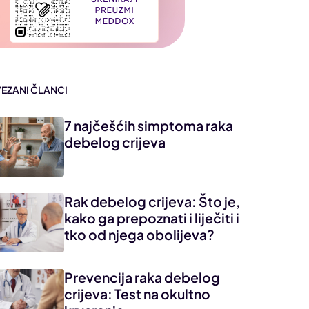
VEZANI ČLANCI
7 najčešćih simptoma raka
debelog crijeva
Rak debelog crijeva: Što je,
kako ga prepoznati i liječiti i
tko od njega obolijeva?
Prevencija raka debelog
crijeva: Test na okultno