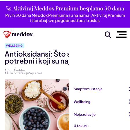
🚀 Aktiviraj Meddox Premium besplatno 30 dana
Prvih 30 dana Meddox Premiuma su na nama. Aktiviraj Premium
i isprobaj sve pogodnosti bez troška.
WELLBEING
Antioksidansi: Što su, zašto su nam
potrebni i koji su najbolji izvori?
Autor: Meddox
Ažurirano: 20. siječnja 2026.
Simptomi i stanja
Pogledaj sve iz kategorije
Wellbeing
Autoimune bolesti
Pogledaj sve iz kategorije
Moje zdravlje
Bubrezi i mokraćni sustav
Mentalno zdravlje
Pogledaj sve iz kategorije
U fokusu
Dišni sustav
San