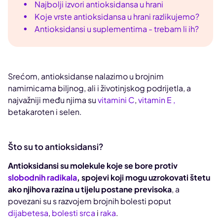
Najbolji izvori antioksidansa u hrani
Koje vrste antioksidansa u hrani razlikujemo?
Antioksidansi u suplementima - trebam li ih?
Srećom, antioksidanse nalazimo u brojnim
namirnicama biljnog, ali i životinjskog podrijetla, a
najvažniji među njima su
vitamini C
,
vitamin E ,
betakaroten i selen.
Što su to antioksidansi?
Antioksidansi su molekule koje se bore protiv
slobodnih radikala
, spojevi koji mogu uzrokovati štetu
ako njihova razina u tijelu postane previsoka
, a
povezani su s razvojem brojnih bolesti poput
dijabetesa
,
bolesti srca
i
raka
.