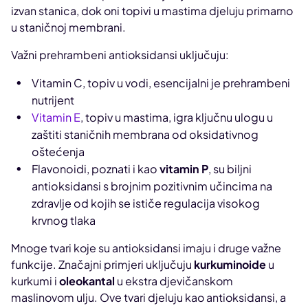
izvan stanica, dok oni topivi u mastima djeluju primarno
u staničnoj membrani.
Važni prehrambeni antioksidansi uključuju:
Vitamin C, topiv u vodi, esencijalni je prehrambeni
nutrijent
Vitamin E
, topiv u mastima, igra ključnu ulogu u
zaštiti staničnih membrana od oksidativnog
oštećenja
Flavonoidi, poznati i kao
vitamin P
, su biljni
antioksidansi s brojnim pozitivnim učincima na
zdravlje od kojih se ističe regulacija visokog
krvnog tlaka
Mnoge tvari koje su antioksidansi imaju i druge važne
funkcije. Značajni primjeri uključuju
kurkuminoide
u
kurkumi i
oleokantal
u ekstra djevičanskom
maslinovom ulju. Ove tvari djeluju kao antioksidansi, a