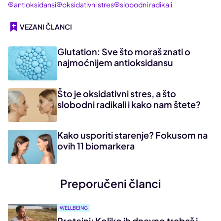
antioksidansi
oksidativni stres
slobodni radikali
VEZANI ČLANCI
Glutation: Sve što moraš znati o
najmoćnijem antioksidansu
Što je oksidativni stres, a što
slobodni radikali i kako nam štete?
Kako usporiti starenje? Fokusom na
ovih 11 biomarkera
Preporučeni članci
WELLBEING
Proteini: Koliko ih dnevno trebaš i