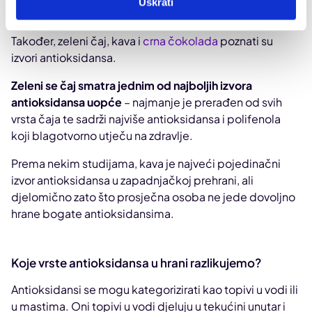
Uskrati
Đumbir
Također, zeleni čaj, kava i
crna čokolada
poznati su
izvori antioksidansa.
Zeleni se čaj smatra jednim od najboljih izvora
antioksidansa uopće
– najmanje je prerađen od svih
vrsta čaja te sadrži najviše antioksidansa i polifenola
koji blagotvorno utječu na zdravlje.
Prema nekim studijama, kava je najveći pojedinačni
izvor antioksidansa u zapadnjačkoj prehrani, ali
djelomično zato što prosječna osoba ne jede dovoljno
hrane bogate antioksidansima.
Koje vrste antioksidansa u hrani razlikujemo?
Antioksidansi se mogu kategorizirati kao topivi u vodi ili
u mastima. Oni topivi u vodi djeluju u tekućini unutar i