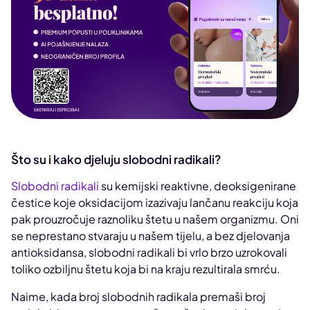
Što su i kako djeluju slobodni radikali?
Slobodni radikali
su kemijski reaktivne, deoksigenirane
čestice koje oksidacijom izazivaju lančanu reakciju koja
pak prouzročuje raznoliku štetu u našem organizmu. Oni
se neprestano stvaraju u našem tijelu, a bez djelovanja
antioksidansa, slobodni radikali bi vrlo brzo uzrokovali
toliko ozbiljnu štetu koja bi na kraju rezultirala smrću.
Naime, kada broj slobodnih radikala premaši broj