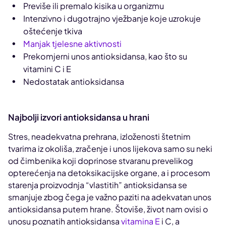
Previše ili premalo kisika u organizmu
Intenzivno i dugotrajno vježbanje koje uzrokuje
oštećenje tkiva
Manjak tjelesne aktivnosti
Prekomjerni unos antioksidansa, kao što su
vitamini C i E
Nedostatak antioksidansa
Najbolji izvori antioksidansa u hrani
Stres, neadekvatna prehrana, izloženosti štetnim
tvarima iz okoliša, zračenje i unos lijekova samo su neki
od čimbenika koji doprinose stvaranu prevelikog
opterećenja na detoksikacijske organe, a i procesom
starenja proizvodnja “vlastitih” antioksidansa se
smanjuje zbog čega je važno paziti na adekvatan unos
antioksidansa putem hrane. Štoviše, život nam ovisi o
unosu poznatih antioksidansa
vitamina E
i C, a