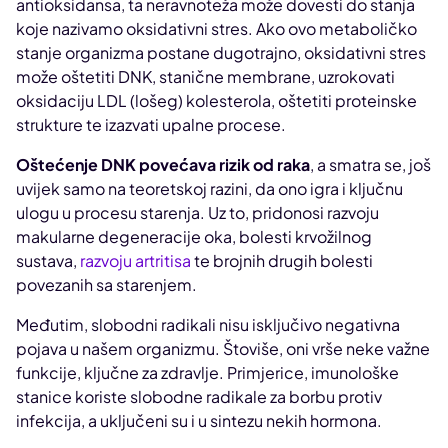
antioksidansa, ta neravnoteža može dovesti do stanja
koje nazivamo oksidativni stres. Ako ovo metaboličko
stanje organizma postane dugotrajno, oksidativni stres
može oštetiti DNK, stanične membrane, uzrokovati
oksidaciju LDL (lošeg) kolesterola, oštetiti proteinske
strukture te izazvati upalne procese.
Oštećenje DNK povećava rizik od raka
, a smatra se, još
uvijek samo na teoretskoj razini, da ono igra i ključnu
ulogu u procesu starenja. Uz to, pridonosi razvoju
makularne degeneracije oka, bolesti krvožilnog
sustava,
razvoju artritisa
te brojnih drugih bolesti
povezanih sa starenjem.
Međutim, slobodni radikali nisu isključivo negativna
pojava u našem organizmu. Štoviše, oni vrše neke važne
funkcije, ključne za zdravlje. Primjerice, imunološke
stanice koriste slobodne radikale za borbu protiv
infekcija, a uključeni su i u sintezu nekih hormona.