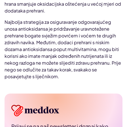
hrana smanjuje oksidacijska oštećenja u većoj mjeri od
dodataka prehrani.
Najbolja strategija za osiguravanje odgovarajućeg
unosa antioksidansa je pridržavanje uravnotežene
prehrane bogate svježim povrćem i voćem te drugih
zdravih navika. Međutim, dodaci prehrani s niskim
dozama antioksidansa poput multivitamina, mogu biti
korisni ako imate manjak određenih nutrijenata ili iz
nekog razloga ne možete slijediti zdravu prehranu. Prije
nego se odlučite za takav korak, svakako se
posavjetujte s liječnikom.
Prijavi se na naš newsletter i doznaj kako