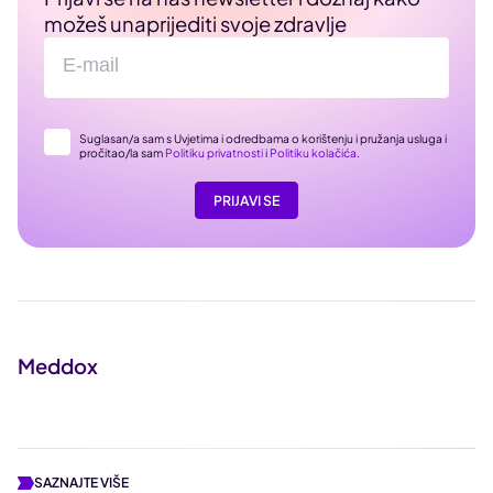
možeš unaprijediti svoje zdravlje
Suglasan/a sam s Uvjetima i odredbama o korištenju i pružanja usluga i
pročitao/la sam
Politiku privatnosti
i
Politiku kolačića
.
PRIJAVI SE
Meddox
SAZNAJTE VIŠE