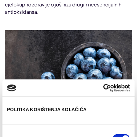
cjelokupno zdravlje o još nizu drugih neesencijalnih
antioksidansa.
POLITIKA KORIŠTENJA KOLAČIĆA
Odabir
Baš kao što ljudsko tijelo stvara svoje antioksidanse, i