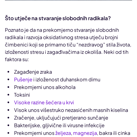
Što utječe na stvaranje slobodnih radikala?
Poznato je da na prekomjerno stvaranje slobodnih
radikala i razvoja oksidativnog stresa utječu brojni
čimbenici koji se primarno tiču “nezdravog” stila života,
izloženosti stresu i zagađivačima iz okoliša. Neki od tih
faktora su:
Zagađenje zraka
Pušenje
i izloženost duhanskom dimu
Prekomjerni unos alkohola
Toksini
Visoke razine šećera u krvi
Visok unos višestruko nezasićenih masnih kiselina
Zračenje, uključujući pretjerano sunčanje
Bakterijske, gljivične ili virusne infekcije
Prekomjerni unos
željeza
,
magnezija
, bakra ili cinka