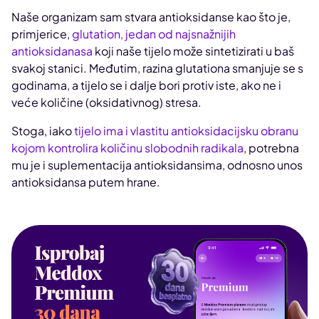
Naše organizam sam stvara antioksidanse kao što je,
primjerice,
glutation, jedan od najsnažnijih
antioksidanasa
koji naše tijelo može sintetizirati u baš
svakoj stanici. Međutim, razina glutationa smanjuje se s
godinama, a tijelo se i dalje bori protiv iste, ako ne i
veće količine (oksidativnog) stresa.
Stoga, iako
tijelo ima i vlastitu antioksidacijsku obranu
kojom kontrolira količinu slobodnih radikala
, potrebna
mu je i suplementacija antioksidansima, odnosno unos
antioksidansa putem hrane.