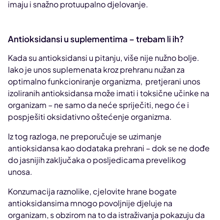
imaju i snažno protuupalno djelovanje.
Antioksidansi u suplementima – trebam li ih?
Kada su antioksidansi u pitanju, više nije nužno bolje.
Iako je unos suplemenata kroz prehranu nužan za
optimalno funkcioniranje organizma, pretjerani unos
izoliranih antioksidansa može imati i toksične učinke na
organizam – ne samo da neće spriječiti, nego će i
pospješiti oksidativno oštećenje organizma.
Iz tog razloga, ne preporučuje se uzimanje
antioksidansa kao dodataka prehrani – dok se ne dođe
do jasnijih zaključaka o posljedicama prevelikog
unosa.
Konzumacija raznolike, cjelovite hrane bogate
antioksidansima mnogo povoljnije djeluje na
organizam, s obzirom na to da istraživanja pokazuju da