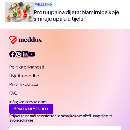
WELLBEING
Protuupalna dijeta: Namirnice koje
smiruju upalu u tijelu
Politika privatnosti
Uvjeti i odredbe
Pravila kolačića
FAQ
info@meddox.com
PREUZMI MEDDOX
Prijavi se na naš newsletter i doznaj kako možeš unaprijediti
svoje zdravlje