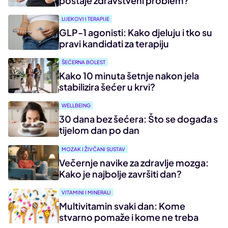
postaje zdravstveni problem?
LIJEKOVI I TERAPIJE
GLP-1 agonisti: Kako djeluju i tko su
pravi kandidati za terapiju
ŠEĆERNA BOLEST
Kako 10 minuta šetnje nakon jela
stabilizira šećer u krvi?
WELLBEING
30 dana bez šećera: Što se događa s
tijelom dan po dan
MOZAK I ŽIVČANI SUSTAV
Večernje navike za zdravlje mozga:
Kako je najbolje završiti dan?
VITAMINI I MINERALI
Multivitamin svaki dan: Kome
stvarno pomaže i kome ne treba