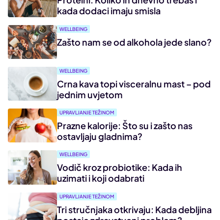
kada dodaci imaju smisla
WELLBEING
Zašto nam se od alkohola jede slano?
WELLBEING
Crna kava topi visceralnu mast – pod
jednim uvjetom
UPRAVLJANJE TEŽINOM
Prazne kalorije: Što su i zašto nas
ostavljaju gladnima?
WELLBEING
Vodič kroz probiotike: Kada ih
uzimati i koji odabrati
UPRAVLJANJE TEŽINOM
Tri stručnjaka otkrivaju: Kada debljina