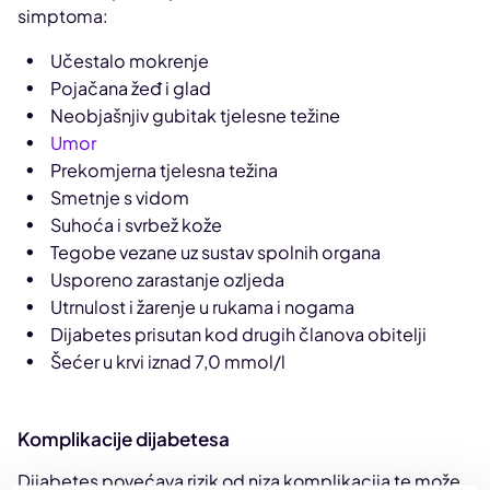
simptoma:
Učestalo mokrenje
Pojačana žeđ i glad
Neobjašnjiv gubitak tjelesne težine
Umor
Prekomjerna tjelesna težina
Smetnje s vidom
Suhoća i svrbež kože
Tegobe vezane uz sustav spolnih organa
Usporeno zarastanje ozljeda
Utrnulost i žarenje u rukama i nogama
Dijabetes prisutan kod drugih članova obitelji
Šećer u krvi iznad 7,0 mmol/l
Komplikacije dijabetesa
Dijabetes povećava rizik od niza komplikacija te može