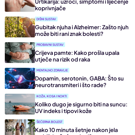
Urtikarija: uzroci, simptomi i liječenje
koprivnjače
DIŠNI SUSTAV
Gubitak njuha i Alzheimer: Zašto njuh
može biti rani znak bolesti?
PROBAVNI SUSTAV
Crijeva pamte: Kako prošla upala
utječe na rizik od raka
MENTALNO ZDRAVLJE
Dopamin, serotonin, GABA: Što su
neurotransmiteri i što rade?
KOŽA, KOSA I NOKTI
Koliko dugo je sigurno biti na suncu:
UV indeks i tipovi kože
ŠEĆERNA BOLEST
Kako 10 minuta šetnje nakon jela