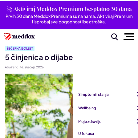
🚀 Aktiviraj Meddox Premium besplatno 30 dana
Prvih 30 dana Meddox Premiuma su na nama. Aktiviraj Premium
i isprobaj sve pogodnosti bez troška.
ŠEĆERNA BOLEST
5 činjenica o dijabetesu
Ažurirano: 16. siječnja 2026.
Simptomi i stanja
Pogledaj sve iz kategorije
Wellbeing
Autoimune bolesti
Pogledaj sve iz kategorije
Moje zdravlje
Bubrezi i mokraćni sustav
Mentalno zdravlje
Pogledaj sve iz kategorije
U fokusu
Dišni sustav
San