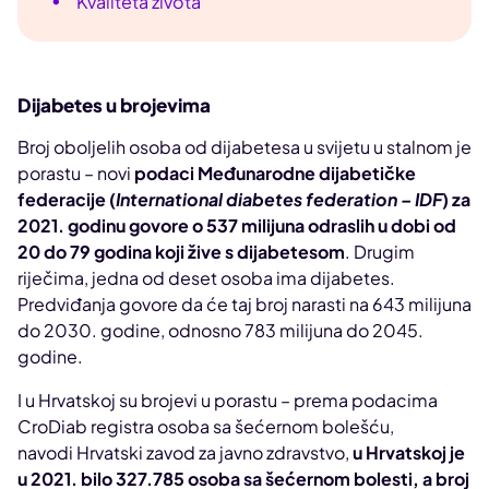
Kvaliteta života
Dijabetes u brojevima
Broj oboljelih osoba od dijabetesa u svijetu u stalnom je
porastu – novi
podaci Međunarodne dijabetičke
federacije (
International diabetes federation – IDF
) za
2021. godinu govore o 537 milijuna odraslih u dobi od
20 do 79 godina koji žive s dijabetesom
. Drugim
riječima, jedna od deset osoba ima dijabetes.
Predviđanja govore da će taj broj narasti na 643 milijuna
do 2030. godine, odnosno 783 milijuna do 2045.
godine.
I u Hrvatskoj su brojevi u porastu – prema podacima
CroDiab registra osoba sa šećernom bolešću,
navodi Hrvatski zavod za javno zdravstvo,
u Hrvatskoj je
u 2021. bilo 327.785 osoba sa šećernom bolesti, a broj