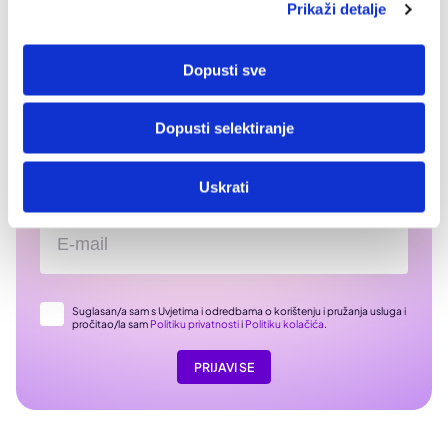
redovite kontrole kod liječnika.
Prikaži detalje
Dopusti sve
Dopusti selektiranje
Prijavi se na naš newsletter i doznaj kako
Uskrati
možeš unaprijediti svoje zdravlje
Suglasan/a sam s Uvjetima i odredbama o korištenju i pružanja usluga i
pročitao/la sam
Politiku privatnosti
i
Politiku kolačića
.
PRIJAVI SE