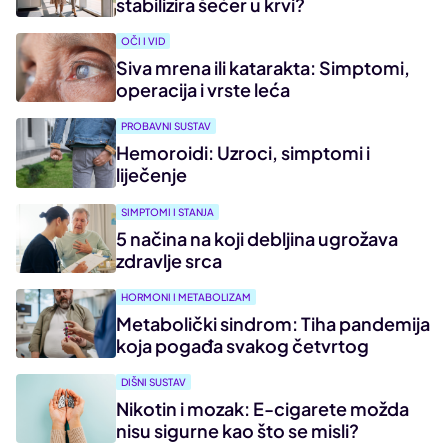
stabilizira šećer u krvi?
OČI I VID
Siva mrena ili katarakta: Simptomi,
operacija i vrste leća
PROBAVNI SUSTAV
Hemoroidi: Uzroci, simptomi i
liječenje
SIMPTOMI I STANJA
5 načina na koji debljina ugrožava
zdravlje srca
HORMONI I METABOLIZAM
Metabolički sindrom: Tiha pandemija
koja pogađa svakog četvrtog
DIŠNI SUSTAV
Nikotin i mozak: E-cigarete možda
nisu sigurne kao što se misli?