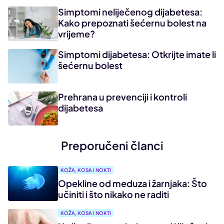
Simptomi neliječenog dijabetesa:
Kako prepoznati šećernu bolest na
vrijeme?
Simptomi dijabetesa: Otkrijte imate li
šećernu bolest
Prehrana u prevenciji i kontroli
dijabetesa
Preporučeni članci
KOŽA, KOSA I NOKTI
Opekline od meduza i žarnjaka: Što
učiniti i što nikako ne raditi
KOŽA, KOSA I NOKTI