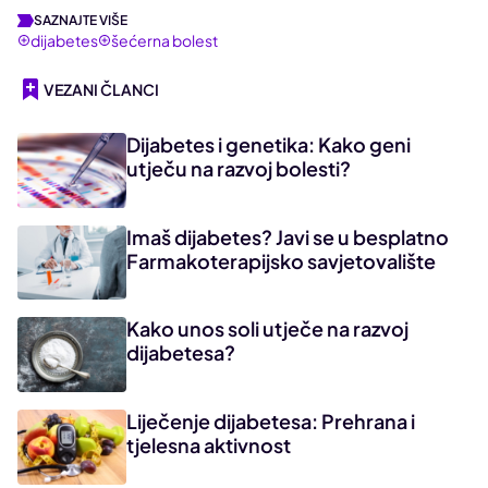
SAZNAJTE VIŠE
dijabetes
šećerna bolest
VEZANI ČLANCI
Dijabetes i genetika: Kako geni
utječu na razvoj bolesti?
Imaš dijabetes? Javi se u besplatno
Farmakoterapijsko savjetovalište
Kako unos soli utječe na razvoj
dijabetesa?
Liječenje dijabetesa: Prehrana i
tjelesna aktivnost