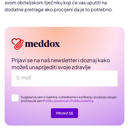
svom obiteljskom liječniku koji će vas uputiti na
dodatne pretrage ako procijeni da je to potrebno.
Prijavi se na naš newsletter i doznaj kako
možeš unaprijediti svoje zdravlje
Suglasan/a sam s Uvjetima i odredbama o korištenju i pružanja usluga i
pročitao/la sam
Politiku privatnosti
i
Politiku kolačića
.
PRIJAVI SE