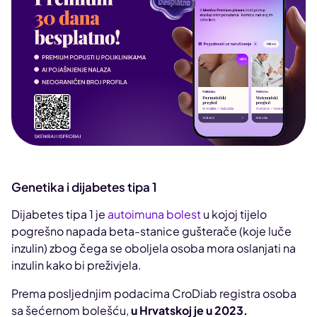
Genetika i dijabetes tipa 1
Dijabetes tipa 1 je
autoimuna bolest
u kojoj tijelo
pogrešno napada beta-stanice gušterače (koje luče
inzulin) zbog čega se oboljela osoba mora oslanjati na
inzulin kako bi preživjela.
Prema posljednjim podacima CroDiab registra osoba
sa šećernom bolešću,
u Hrvatskoj je u 2023.