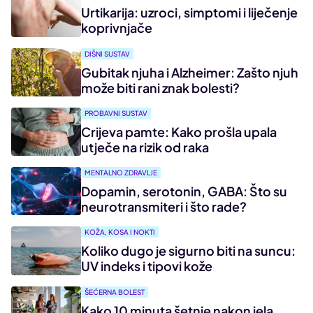
Urtikarija: uzroci, simptomi i liječenje
koprivnjače
DIŠNI SUSTAV
Gubitak njuha i Alzheimer: Zašto njuh
može biti rani znak bolesti?
PROBAVNI SUSTAV
Crijeva pamte: Kako prošla upala
utječe na rizik od raka
MENTALNO ZDRAVLJE
Dopamin, serotonin, GABA: Što su
neurotransmiteri i što rade?
KOŽA, KOSA I NOKTI
Koliko dugo je sigurno biti na suncu:
UV indeks i tipovi kože
ŠEĆERNA BOLEST
Kako 10 minuta šetnje nakon jela