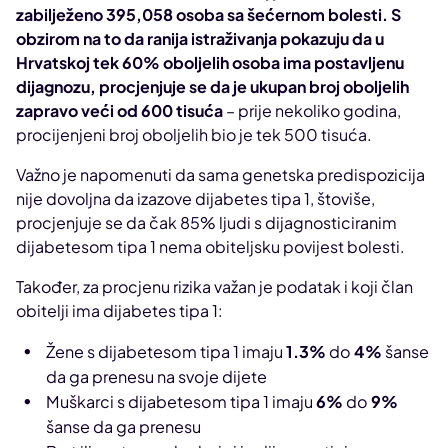
zabilježeno 395,058 osoba sa šećernom bolesti. S
obzirom na to da ranija istraživanja pokazuju da u
Hrvatskoj tek 60% oboljelih osoba ima postavljenu
dijagnozu, procjenjuje se da je ukupan broj oboljelih
zapravo veći od 600 tisuća
– prije nekoliko godina,
procijenjeni broj oboljelih bio je tek 500 tisuća.
Važno je napomenuti da sama genetska predispozicija
nije dovoljna da izazove dijabetes tipa 1, štoviše,
procjenjuje se da čak 85% ljudi s dijagnosticiranim
dijabetesom tipa 1 nema obiteljsku povijest bolesti.
Također, za procjenu rizika važan je podatak i koji član
obitelji ima dijabetes tipa 1:
Žene s dijabetesom tipa 1 imaju
1.3%
do
4%
šanse
da ga prenesu na svoje dijete
Muškarci s dijabetesom tipa 1 imaju
6%
do
9%
šanse da ga prenesu