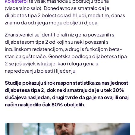
kolesterol
te višak masnoća u području trbuha
(visceralno salo). Donedavno se smatralo da je
dijabetes tipa 2 bolest odraslih ljudi, međutim, danas
znamo da od njega mogu oboljeti i djeca.
Znanstvenici su identificirali niz gena povezanih s
dijabetesom tipa 2 od kojih su neki povezani s
inzulinskom rezistencijom, a drugi s funkcijom beta-
stanica gušterače. Genetska podloga dijabetesa tipa
2 se još uvijek istražuje, kao i uloga gena u
napredovanju bolesti i liječenju.
Studije pokazuju širok raspon statistika za nasljednost
dijabetesa tipa 2, dok neki smatraju da je u tek 20%
slučajeva nasljedan, drugi tvrde da ga je na ovaj ili onaj
način naslijedilo čak 80% oboljelih
.