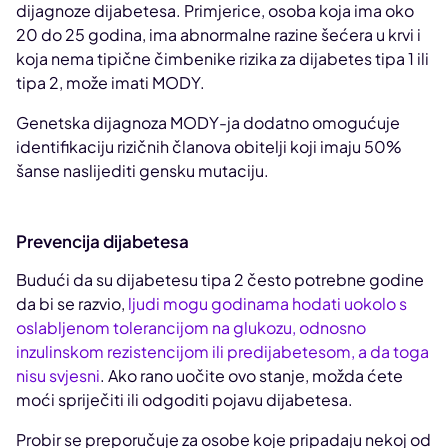
dijagnoze dijabetesa. Primjerice, osoba koja ima oko
20 do 25 godina, ima abnormalne razine šećera u krvi i
koja nema tipične čimbenike rizika za dijabetes tipa 1 ili
tipa 2, može imati MODY.
Genetska dijagnoza MODY-ja dodatno omogućuje
identifikaciju rizičnih članova obitelji koji imaju 50%
šanse naslijediti gensku mutaciju.
Prevencija dijabetesa
Budući da su dijabetesu tipa 2 često potrebne godine
da bi se razvio,
ljudi mogu godinama hodati uokolo s
oslabljenom tolerancijom na glukozu, odnosno
inzulinskom rezistencijom ili predijabetesom, a da toga
nisu svjesni
. Ako rano uočite ovo stanje, možda ćete
moći spriječiti ili odgoditi pojavu dijabetesa.
Probir se preporučuje za osobe koje pripadaju nekoj od