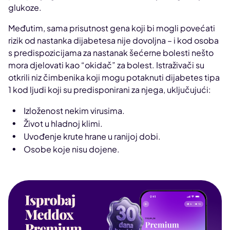
glukoze.
Međutim, sama prisutnost gena koji bi mogli povećati
rizik od nastanka dijabetesa nije dovoljna – i kod osoba
s predispozicijama za nastanak šećerne bolesti nešto
mora djelovati kao “okidač” za bolest. Istraživači su
otkrili niz čimbenika koji mogu potaknuti dijabetes tipa
1 kod ljudi koji su predisponirani za njega, uključujući:
Izloženost nekim virusima.
Život u hladnoj klimi.
Uvođenje krute hrane u ranijoj dobi.
Osobe koje nisu dojene.