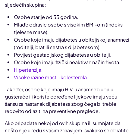
sljedećih skupina:
Osobe starije od 35 godina.
Mlađe odrasle osobe s visokim BMI-om (indeks
tjelesne mase).
Osobe koje imaju dijabetes u obiteljskoj anamnezi
(roditelji, brat ili sestra s dijabetesom).
Povijest gestacijskog dijabetesa u obitelji.
Osobe koje imaju fizički neaktivan način života.
Hipertenzija.
Visoke razine masti i kolesterola.
Također, osobe koje imaju HIV, u anamnezi upalu
gušterače ili koriste određene lijekove imaju veću
šansu za nastanak dijabetesa zbog čega bi treble
redovito odlaziti na preventivne preglede.
Ako pripadate nekoj od ovih skupina ili sumnjate da
nešto nije u redu s vašim zdravljem, svakako se obratite