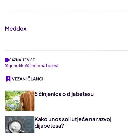
Meddox
SAZNAJTE VIŠE
genetika
šećerna bolest
VEZANI ČLANCI
5 činjenica o dijabetesu
Kako unos soli utječe na razvoj
dijabetesa?