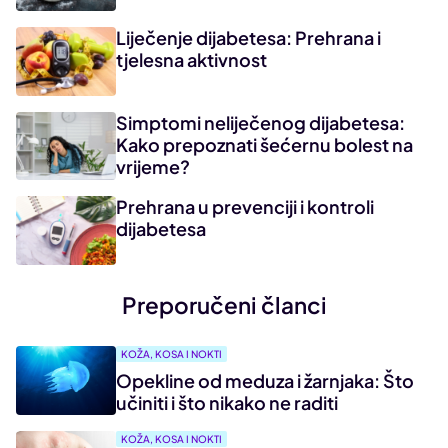
Liječenje dijabetesa: Prehrana i
tjelesna aktivnost
Simptomi neliječenog dijabetesa:
Kako prepoznati šećernu bolest na
vrijeme?
Prehrana u prevenciji i kontroli
dijabetesa
Preporučeni članci
KOŽA, KOSA I NOKTI
Opekline od meduza i žarnjaka: Što
učiniti i što nikako ne raditi
KOŽA, KOSA I NOKTI