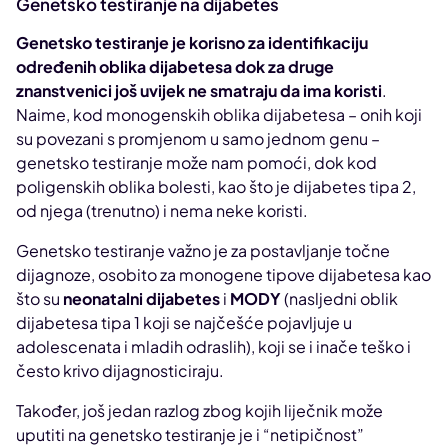
Genetsko testiranje na dijabetes
Genetsko testiranje je korisno za identifikaciju
određenih oblika dijabetesa dok za druge
znanstvenici još uvijek ne smatraju da ima koristi
.
Naime, kod monogenskih oblika dijabetesa – onih koji
su povezani s promjenom u samo jednom genu –
genetsko testiranje može nam pomoći, dok kod
poligenskih oblika bolesti, kao što je dijabetes tipa 2,
od njega (trenutno) i nema neke koristi.
Genetsko testiranje važno je za postavljanje točne
dijagnoze, osobito za monogene tipove dijabetesa kao
što su
neonatalni dijabetes
i
MODY
(nasljedni oblik
dijabetesa tipa 1 koji se najčešće pojavljuje u
adolescenata i mladih odraslih), koji se i inače teško i
često krivo dijagnosticiraju.
Također, još jedan razlog zbog kojih liječnik može
uputiti na genetsko testiranje je i “netipičnost”