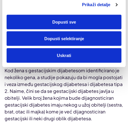
Prikaži detalje
tjedna trudnoće, zbog čega se upravo u to vrijeme
obično radi i probir na gestacijski dijabetes.
Dopusti sve
Također,
većina žena koje razviju gestacijski dijabetes
neće imati simptome, a unatoč tome, posljedice
neće izostati
. Neki od rizika koje sa sobom nosi
Dopusti selektiranje
gestacijski dijabetes su i povećani rizik od
preeklampsije, depresije i povećana mogućnost da se
Uskrati
porod izvrši carskim rezom.
Kod žena s gestacijskim dijabetesom identificirano je
nekoliko gena, a studije pokazuju da bi mogla postojati
i veza između gestacijskog dijabetesa i dijabetesa tipa
2. Naime, čini se da se gestacijski dijabetes javlja u
obitelji. Velik broj žena kojima bude dijagnosticiran
gestacijski dijabetes imaju nekog u užoj obitelji (sestra,
brat, otac ili majka) kome je već dijagnosticiran
gestacijski ili neki drugi oblik dijabetesa.