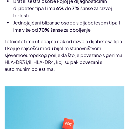
Brat ili sestra osobe kojoj je dijagnosticiran
dijabetes tipa 1 ima
6%
do
7%
šanse za razvoj
bolesti
Jednojajčani blizanac osobe s dijabetesom tipa 1
ima više od
70%
šanse za oboljenje
I etnicitet ima utjecaj na rizik od razvoja dijabetesa tipa
1 koji je najčešći među bijelim stanovništvom
sjevernoeuropskog porijekla što je povezano s genima
HLA-DR3 i/ili HLA-DR4, koji su pak povezani s
autoimunim bolestima.