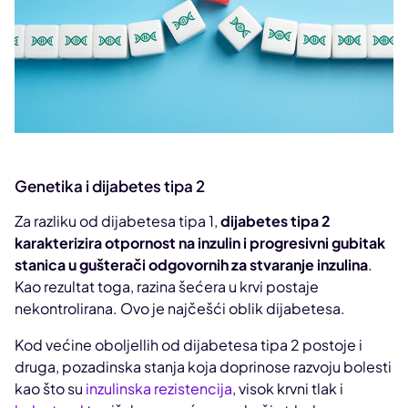
Genetika i dijabetes tipa 2
Za razliku od dijabetesa tipa 1,
dijabetes tipa 2
karakterizira otpornost na inzulin i progresivni gubitak
stanica u gušterači odgovornih za stvaranje inzulina
.
Kao rezultat toga, razina šećera u krvi postaje
nekontrolirana. Ovo je najčešći oblik dijabetesa.
Kod većine oboljellih od dijabetesa tipa 2 postoje i
druga, pozadinska stanja koja doprinose razvoju bolesti
kao što su
inzulinska rezistencija
, visok krvni tlak i