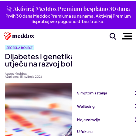
🚀 Aktiviraj Meddox Premium besplatno 30 dana
Prvih 30 dana Meddox Premiuma su na nama. Aktiviraj Premium
i isprobaj sve pogodnosti bez troška.
ŠEĆERNA BOLEST
Dijabetes i genetika: Kako geni
utječu na razvoj bolesti?
Autor: Meddox
Ažurirano: 15. svibnja 2026.
Simptomi i stanja
Pogledaj sve iz kategorije
Wellbeing
Autoimune bolesti
Pogledaj sve iz kategorije
Moje zdravlje
Bubrezi i mokraćni sustav
Mentalno zdravlje
Pogledaj sve iz kategorije
U fokusu
Dišni sustav
San