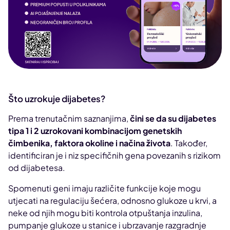
Što uzrokuje dijabetes?
Prema trenutačnim saznanjima,
čini se da su dijabetes
tipa 1 i 2 uzrokovani kombinacijom genetskih
čimbenika, faktora okoline i načina života
. Također,
identificiran je i niz specifičnih gena povezanih s rizikom
od dijabetesa.
Spomenuti geni imaju različite funkcije koje mogu
utjecati na regulaciju šećera, odnosno glukoze u krvi, a
neke od njih mogu biti kontrola otpuštanja inzulina,
pumpanje glukoze u stanice i ubrzavanje razgradnje