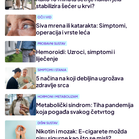
stabilizira šećer u krvi?
OČI I VID
Siva mrena ili katarakta: Simptomi,
operacija i vrste leća
PROBAVNI SUSTAV
Hemoroidi: Uzroci, simptomi i
liječenje
SIMPTOMI I STANJA
5 načina na koji debljina ugrožava
zdravlje srca
HORMONI I METABOLIZAM
Metabolički sindrom: Tiha pandemija
koja pogađa svakog četvrtog
DIŠNI SUSTAV
Nikotin i mozak: E-cigarete možda
nisu sigurne kao što se misli?