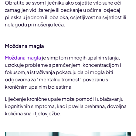
Obratite se svom liječniku ako osjetite vrlo suhe oči,
zamagljen vid, žarenje ili peckanje u očima, osjećaj
pijeska u jednom ili oba oka, osjetljivost na svjetlost ili
nelagodu pri nošenju leća.
Moždana magla
Moždana magla
je simptom mnogih upalnih stanja,
uzrokuje probleme s pamćenjem, koncentracijom i
fokusom,a istraživanja pokazuju da bi mogla biti
odgovorna za “mentalnu tromost” povezanu s
kroničnim upalnim bolestima.
Liječenje kronične upale može pomoći i ublažavanju
kognitivnih simptoma, kao i pravila prehrana, dovoljna
količina sna i tjelovježbe.