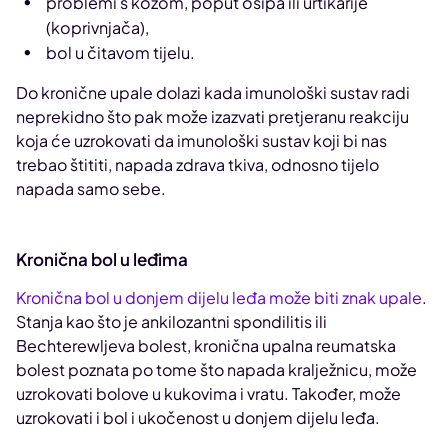
problemi s kožom, poput osipa ili urtikarije
(koprivnjača),
bol u čitavom tijelu.
Do kronične upale dolazi kada imunološki sustav radi
neprekidno što pak može izazvati pretjeranu reakciju
koja će uzrokovati da imunološki sustav koji bi nas
trebao štititi, napada zdrava tkiva, odnosno tijelo
napada samo sebe.
Kronična bol u leđima
Kronična bol u donjem dijelu leđa može biti znak upale
.
Stanja kao što je ankilozantni spondilitis ili
Bechterewljeva bolest, kronična upalna reumatska
bolest poznata po tome što napada kralježnicu, može
uzrokovati bolove u kukovima i vratu. Također, može
uzrokovati i bol i ukočenost u donjem dijelu leđa.