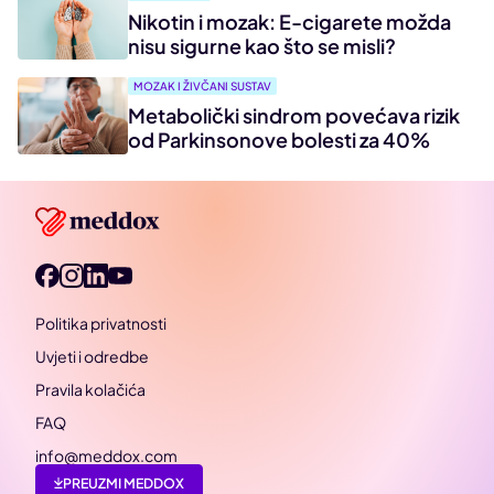
Nikotin i mozak: E-cigarete možda
nisu sigurne kao što se misli?
MOZAK I ŽIVČANI SUSTAV
Metabolički sindrom povećava rizik
od Parkinsonove bolesti za 40%
Politika privatnosti
Uvjeti i odredbe
Pravila kolačića
FAQ
info@meddox.com
PREUZMI MEDDOX