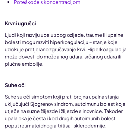
Poteškoće s koncentracijom
Krvni ugrušci
Ljudi koji razviju upalu zbog ozljede, traume ili upalne
bolesti mogu razviti hiperkoagulaciju – stanje koje
uzrokuje pretjerano zgrušavanje krvi. Hiperkoagulacija
može dovesti do moždanog udara, srčanog udara ili
plućne embolije.
Suhe oči
Suhe su oči simptom koji prati brojna upalna stanja
uključujući Sjogrenov sindrom, autoimunu bolest koja
utječe na suzne žlijezde i žlijezde slinovnice. Također,
upala oka je česta i kod drugih autoimunih bolesti
poput reumatoidnog artritisa i sklerodermije.