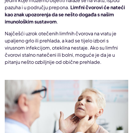
jedini koje možemo osjetiti nalaze se na vratu, ispod
pazuha i u području prepona.
Limfni čvorovi će nateći
kao znak upozorenja da se nešto događa s našim
imunološkim sustavom
.
Najčešći uzrok otečenih limfnih čvorova na vratu je
upaljeno grlo ili prehlada, a kad se tijelo izbori s
virusnom infekcijom, oteklina nestaje. Ako su limfni
čvorovi stalno natečeni ili bolni, moguće je da je u
pitanju nešto ozbiljnije od obične prehlade.