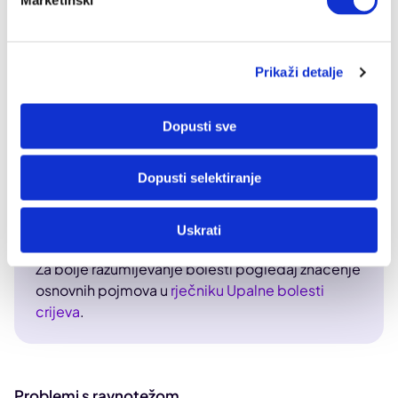
namirnice smetaju vašem probavnom sustavu, a vašem
liječniku da lakše postavi dijagnozu.
Prikaži detalje
Doznaj više o upalnim bolestima crijeva
Dopusti sve
Upalne bolesti crijeva (IBD, engl. inflammatory
bowel disease) naziv su za kronične, relapsne
Dopusti selektiranje
upalne bolesti gastrointestinalnog sustava u koje
ubrajamo dva glavna oblika – Crohnovu bolest i
Uskrati
ulcerozni kolitis.
Za bolje razumijevanje bolesti pogledaj značenje
osnovnih pojmova u
rječniku Upalne bolesti
crijeva
.
Problemi s ravnotežom