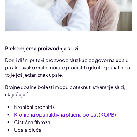
Prekomjerna proizvodnja sluzi
Donji dišni putevi proizvode sluz kao odgovor na upalu
pa ako svako malo morate pročistiti grlo ili ispuhati nos,
to je još jedan znak upale.
Brojne upalne bolesti mogu potaknuti stvaranje sluzi,
uključujući:
Kronični bronhitis
Kronična opstruktivna plućna bolest (KOPB)
Cistična fibroza
Upala pluća