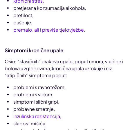
kronični stres,
pretjerana konzumacija alkohola,
pretilost,
pušenje,
premalo, ali i previše tjelovježbe
.
Simptomi kronične upale
Osim “klasičnih” znakova upale, poput umora, vrućice i
bolova u zglobovima, kronična upala uzrokuje i niz
“atipičnih” simptoma poput:
problemi s ravnotežom,
problemi s vidom,
simptomi slični gripi,
probavne smetnje,
inzulinska rezistencija,
slabost mišića,