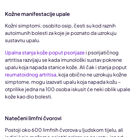
Kožne manifestacije upale
Kožni simptomi, osobito osip, česti su kod raznih
autoimunih bolesti za koje je poznato da uzrokuju
sustavnu upalu.
Upalna stanja kože poput psorijaze
i psorijatičnog
artritisa razvijaju se kada imunološki sustav pokrene
upalu koja napada stanice kože. Ali čak i stanja poput
reumatoidnog artritisa
, koja obično ne uzrokuju kožne
simptome, mogu izazvati upalu koja napada kožu –
otprilike jedna na 100 osoba iskusit će neki oblik upale
kože kao dio bolesti.
Natečeni limfni čvorovi
Postoji oko 600 limfnih čvorova u ljudskom tijelu, ali