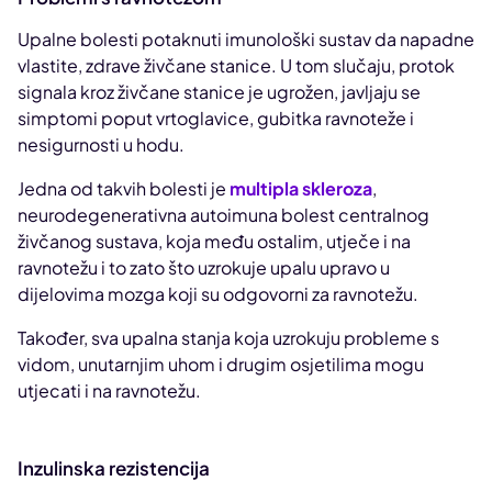
Upalne bolesti potaknuti imunološki sustav da napadne
vlastite, zdrave živčane stanice. U tom slučaju, protok
signala kroz živčane stanice je ugrožen, javljaju se
simptomi poput vrtoglavice, gubitka ravnoteže i
nesigurnosti u hodu.
Jedna od takvih bolesti je
multipla skleroza
,
neurodegenerativna autoimuna bolest centralnog
živčanog sustava, koja među ostalim, utječe i na
ravnotežu i to zato što uzrokuje upalu upravo u
dijelovima mozga koji su odgovorni za ravnotežu.
Također, sva upalna stanja koja uzrokuju probleme s
vidom, unutarnjim uhom i drugim osjetilima mogu
utjecati i na ravnotežu.
Inzulinska rezistencija