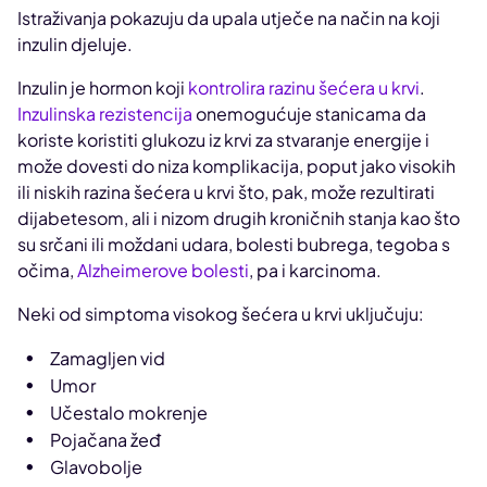
Istraživanja pokazuju da upala utječe na način na koji
inzulin djeluje.
Inzulin je hormon koji
kontrolira razinu šećera u krvi
.
Inzulinska rezistencija
onemogućuje stanicama da
koriste koristiti glukozu iz krvi za stvaranje energije i
može dovesti do niza komplikacija, poput jako visokih
ili niskih razina šećera u krvi što, pak, može rezultirati
dijabetesom, ali i nizom drugih kroničnih stanja kao što
su srčani ili moždani udara, bolesti bubrega, tegoba s
očima,
Alzheimerove bolesti
, pa i karcinoma.
Neki od simptoma visokog šećera u krvi uključuju:
Zamagljen vid
Umor
Učestalo mokrenje
Pojačana žeđ
Glavobolje