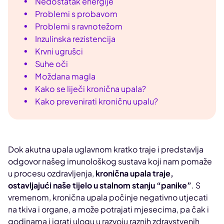
Nedostatak energije
Problemi s probavom
Problemi s ravnotežom
Inzulinska rezistencija
Krvni ugrušci
Suhe oči
Moždana magla
Kako se liječi kronična upala?
Kako prevenirati kroničnu upalu?
Dok akutna upala uglavnom kratko traje i predstavlja
odgovor našeg imunološkog sustava koji nam pomaže
u procesu ozdravljenja,
kronična upala traje,
ostavljajući naše tijelo u stalnom stanju “panike”
. S
vremenom, kronična upala počinje negativno utjecati
na tkiva i organe, a može potrajati mjesecima, pa čak i
godinama i igrati ulogu u razvoju raznih zdravstvenih