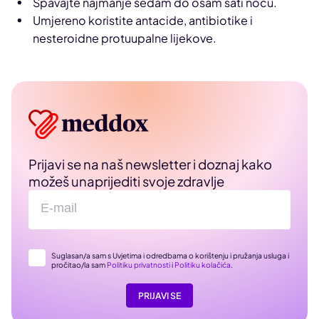
Spavajte najmanje sedam do osam sati noću.
Umjereno koristite antacide, antibiotike i
nesteroidne protuupalne lijekove.
Prijavi se na naš newsletter i doznaj kako
možeš unaprijediti svoje zdravlje
Suglasan/a sam s Uvjetima i odredbama o korištenju i pružanja usluga i
pročitao/la sam
Politiku privatnosti
i
Politiku kolačića
.
PRIJAVI SE