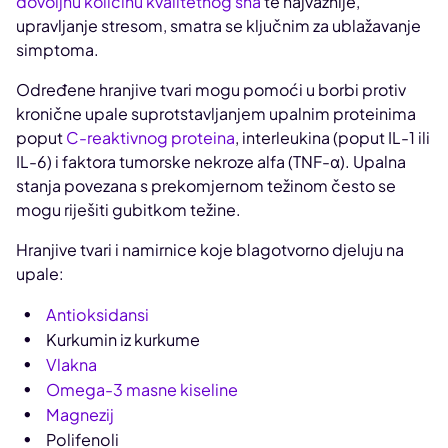
dovoljnu količinu kvalitetnog sna
te najvažnije,
upravljanje stresom, smatra se ključnim za ublažavanje
simptoma.
Određene hranjive tvari mogu pomoći u borbi protiv
kronične upale suprotstavljanjem upalnim proteinima
poput
C-reaktivnog proteina
, interleukina (poput IL-1 ili
IL-6) i faktora tumorske nekroze alfa (TNF-ɑ). Upalna
stanja povezana s prekomjernom težinom često se
mogu riješiti gubitkom težine.
Hranjive tvari i namirnice koje blagotvorno djeluju na
upale:
Antioksidansi
Kurkumin iz kurkume
Vlakna
Omega-3 masne kiseline
Magnezij
Polifenoli