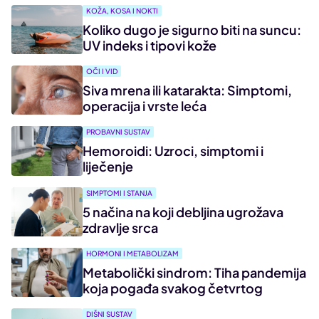
KOŽA, KOSA I NOKTI
Koliko dugo je sigurno biti na suncu:
UV indeks i tipovi kože
OČI I VID
Siva mrena ili katarakta: Simptomi,
operacija i vrste leća
PROBAVNI SUSTAV
Hemoroidi: Uzroci, simptomi i
liječenje
SIMPTOMI I STANJA
5 načina na koji debljina ugrožava
zdravlje srca
HORMONI I METABOLIZAM
Metabolički sindrom: Tiha pandemija
koja pogađa svakog četvrtog
DIŠNI SUSTAV