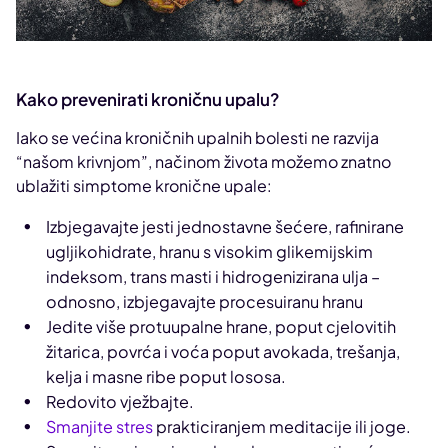
Kako prevenirati kroničnu upalu?
Iako se većina kroničnih upalnih bolesti ne razvija
“našom krivnjom”, načinom života možemo znatno
ublažiti simptome kronične upale:
Izbjegavajte jesti jednostavne šećere, rafinirane
ugljikohidrate, hranu s visokim glikemijskim
indeksom, trans masti i hidrogenizirana ulja –
odnosno, izbjegavajte procesuiranu hranu
Jedite više protuupalne hrane, poput cjelovitih
žitarica, povrća i voća poput avokada, trešanja,
kelja i masne ribe poput lososa.
Redovito vježbajte.
Smanjite stres
prakticiranjem meditacije ili joge.