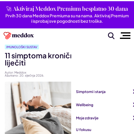
🚀 Aktiviraj Meddox Premium besplatno 30 dana
Prvih 30 dana Meddox Premiuma su na nama. Aktiviraj Premium
i isprobaj sve pogodnosti bez troška.
IMUNOLOŠKI SUSTAV
11 simptoma kronične upale i kako ih
liječiti
Autor: Meddox
Ažurirano: 20. siječnja 2026.
Simptomi i stanja
Pogledaj sve iz kategorije
Wellbeing
Autoimune bolesti
Pogledaj sve iz kategorije
Moje zdravlje
Bubrezi i mokraćni sustav
Mentalno zdravlje
Pogledaj sve iz kategorije
U fokusu
Dišni sustav
San