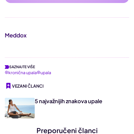
Meddox
SAZNAJTE VIŠE
kronična upala
upala
VEZANI ČLANCI
5 najvažnijih znakova upale
Preporučeni članci