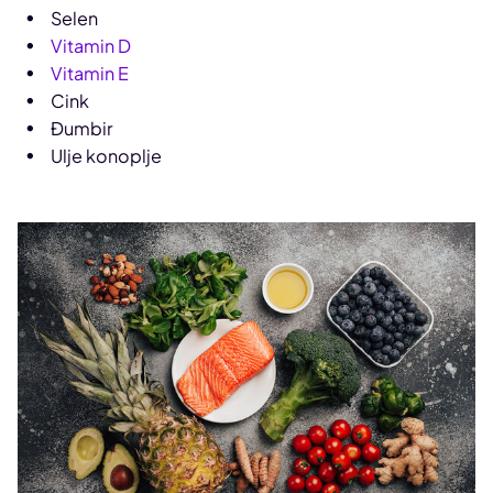
Selen
Vitamin D
Vitamin E
Cink
Đumbir
Ulje konoplje