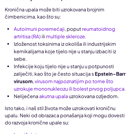
Kronična upala može biti uzrokovana brojnim
čimbenicima, kao što su:
Autoimuni poremećaji
, poput
reumatoidnog
artritisa (RA)
ili
multiple skleroze.
Izloženost toksinima iz okoliša ili industrijskim
kemikalijama koje tijelo nije u stanju izbaciti iz
sebe.
Infekcije koju tijelo nije u stanju u potpunosti
zaliječiti, kao što je često situacija s
Epstein–Barr
virusom
,
virusom najpoznatijim po tome što
uzrokuje mononukleozu ili bolest prvog poljupca.
Neliječena
akutna upala
uzrokovana ozljedom.
Isto tako, i naš stil života može uzrokovati kroničnu
upalu. Neki od obrazaca ponašanja koji mogu dovesti
do razvoja kronične upale su: