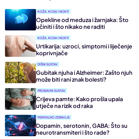
KOŽA, KOSA I NOKTI
Opekline od meduza i žarnjaka: Što
učiniti i što nikako ne raditi
KOŽA, KOSA I NOKTI
Urtikarija: uzroci, simptomi i liječenje
koprivnjače
DIŠNI SUSTAV
Gubitak njuha i Alzheimer: Zašto njuh
može biti rani znak bolesti?
PROBAVNI SUSTAV
Crijeva pamte: Kako prošla upala
utječe na rizik od raka
MENTALNO ZDRAVLJE
Dopamin, serotonin, GABA: Što su
neurotransmiteri i što rade?