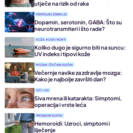
utječe na rizik od raka
MENTALNO ZDRAVLJE
Dopamin, serotonin, GABA: Što su
neurotransmiteri i što rade?
KOŽA, KOSA I NOKTI
Koliko dugo je sigurno biti na suncu:
UV indeks i tipovi kože
MOZAK I ŽIVČANI SUSTAV
Večernje navike za zdravlje mozga:
Kako je najbolje završiti dan?
OČI I VID
Siva mrena ili katarakta: Simptomi,
operacija i vrste leća
PROBAVNI SUSTAV
Hemoroidi: Uzroci, simptomi i
liječenje