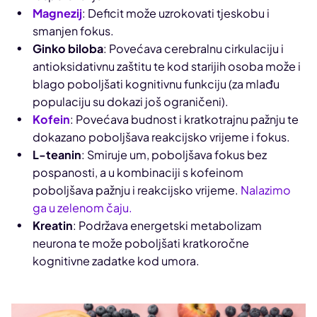
Magnezij
: Deficit može uzrokovati tjeskobu i
smanjen fokus.
Ginko biloba
: Povećava cerebralnu cirkulaciju i
antioksidativnu zaštitu te kod starijih osoba može i
blago poboljšati kognitivnu funkciju (za mlađu
populaciju su dokazi još ograničeni).
Kofein
: Povećava budnost i kratkotrajnu pažnju te
dokazano poboljšava reakcijsko vrijeme i fokus.
L-teanin
: Smiruje um, poboljšava fokus bez
pospanosti, a u kombinaciji s kofeinom
poboljšava pažnju i reakcijsko vrijeme.
Nalazimo
ga u zelenom čaju.
Kreatin
: Podržava energetski metabolizam
neurona te može poboljšati kratkoročne
kognitivne zadatke kod umora.