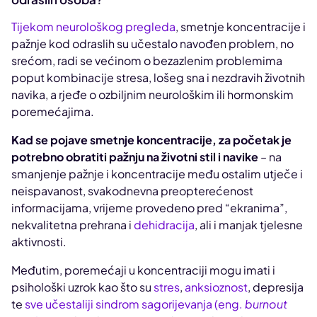
Tijekom neurološkog pregleda
, smetnje koncentracije i
pažnje kod odraslih su učestalo navođen problem, no
srećom, radi se većinom o bezazlenim problemima
poput kombinacije stresa, lošeg sna i nezdravih životnih
navika, a rjeđe o ozbiljnim neurološkim ili hormonskim
poremećajima.
Kad se pojave smetnje koncentracije, za početak je
potrebno obratiti pažnju na životni stil i navike
– na
smanjenje pažnje i koncentracije među ostalim utječe i
neispavanost, svakodnevna preopterećenost
informacijama, vrijeme provedeno pred “ekranima”,
nekvalitetna prehrana i
dehidracija
, ali i manjak tjelesne
aktivnosti.
Međutim, poremećaji u koncentraciji mogu imati i
psihološki uzrok kao što su
stres
,
anksioznost
, depresija
te
sve učestaliji sindrom sagorijevanja (eng.
burnout