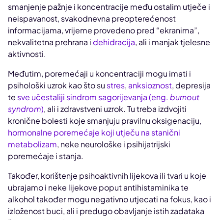
smanjenje pažnje i koncentracije među ostalim utječe i
neispavanost, svakodnevna preopterećenost
informacijama, vrijeme provedeno pred “ekranima”,
nekvalitetna prehrana i
dehidracija
, ali i manjak tjelesne
aktivnosti.
Međutim, poremećaji u koncentraciji mogu imati i
psihološki uzrok kao što su
stres
,
anksioznost
, depresija
te
sve učestaliji sindrom sagorijevanja (eng.
burnout
syndrom
)
, ali i zdravstveni uzrok. Tu treba izdvojiti
kronične bolesti koje smanjuju pravilnu oksigenaciju,
hormonalne poremećaje koji utječu na stanični
metabolizam
, neke neurološke i psihijatrijski
poremećaje i stanja.
Također, korištenje psihoaktivnih lijekova ili tvari u koje
ubrajamo i neke lijekove poput antihistaminika te
alkohol također mogu negativno utjecati na fokus, kao i
izloženost buci, ali i predugo obavljanje istih zadataka