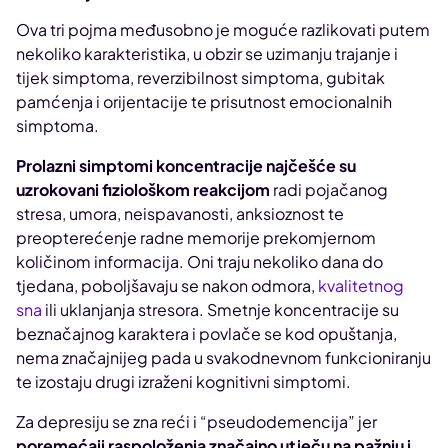
Ova tri pojma međusobno je moguće razlikovati putem
nekoliko karakteristika, u obzir se uzimanju trajanje i
tijek simptoma, reverzibilnost simptoma, gubitak
pamćenja i orijentacije te prisutnost emocionalnih
simptoma.
Prolazni simptomi koncentracije najčešće su
uzrokovani fiziološkom reakcijom
radi pojačanog
stresa, umora, neispavanosti, anksioznost te
preopterećenje radne memorije prekomjernom
količinom informacija. Oni traju nekoliko dana do
tjedana, poboljšavaju se nakon odmora,
kvalitetnog
sna
ili uklanjanja stresora. Smetnje koncentracije su
beznačajnog karaktera i povlače se kod opuštanja,
nema značajnijeg pada u svakodnevnom funkcioniranju
te izostaju drugi izraženi kognitivni simptomi.
Za depresiju se zna reći i “pseudodemencija” jer
poremećaji raspoloženja značajno utječu na pažnju i