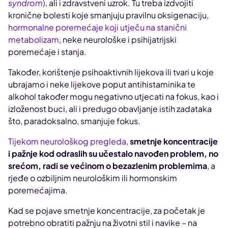
syndrom
)
, ali i zdravstveni uzrok. Tu treba izdvojiti
kronične bolesti koje smanjuju pravilnu oksigenaciju,
hormonalne poremećaje koji utječu na stanični
metabolizam
, neke neurološke i psihijatrijski
poremećaje i stanja.
Također, korištenje psihoaktivnih lijekova ili tvari u koje
ubrajamo i neke lijekove poput antihistaminika te
alkohol također mogu negativno utjecati na fokus, kao i
izloženost buci, ali i predugo obavljanje istih zadataka
što, paradoksalno, smanjuje fokus.
Tijekom neurološkog pregleda
,
smetnje koncentracije
i pažnje kod odraslih su učestalo navođen problem, no
srećom, radi se većinom o bezazlenim problemima
, a
rjeđe o ozbiljnim neurološkim ili hormonskim
poremećajima.
Kad se pojave smetnje koncentracije, za početak je
potrebno obratiti pažnju na životni stil i navike – na