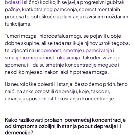
bolesti
i slično) kod kojih se javlja progresivni gubitak
pažnje, kratkotrajnog pamćenja, sporost mentalnih
procesa te poteškoće u planiranju i izvršnim moždanim
funkcijama.
Tumori mozga i hidrocefalus mogu se pojavili u obje
dobne skupine, ali se tada razlikuje njihov uzrok tegoba,
te utjecati na
usporenost, smetnje upamćivanja i
smanjenu mogućnost fokusiranja
. Također, važno je
spomenuti i da su smetnje koncentracije moguće i
nekoliko mjeseci nakon lakših potresa mozga.
Uz neurološke bolesti ili stanja, često ćemo pridruženo
naići na anksioznost ili depresiju, koje, također,
umanjuju sposobnost fokusiranja i koncentracije.
Kako razlikovati prolazni poremećaj koncentracije
od simptoma ozbiljnijih stanja poput depresije ili
demencije?