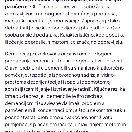
pamćenje
. Obično se depresivne osobe žale na
zaboravljivost i nemogućnost pamćenja podataka,
manjak koncentracije i motivacije. Zapravo ju je lako
detektirati jer se kod ponovljenog pitanja ili podrške,
osoba prisjeti podataka. Karakteristično, kod početka
liječenja depresije, simptomi se značajno popravljaju.
Demencija je uzrokovana organskom podlogom
propadanja neurona radi neurodegenerativne bolesti.
Glavni problemi u demenciji su smanjeno kratkoročno
pamćenje, repeticija izgovorenog sadržaja, vidno-
prostorna dezorijentacija i ispad u ideomotornoj
apraksiji (zamišljanje i izvršavanje radnji). Ključna razlika
između depresije i demencije je što osobe s
demencijom nisu svjesne da imaju problem s
pamćenjem ili koncentracijom, a što u nekom trenutku
počne stvarati probleme u svakodnevnom životu,
primjerice, s plaćanjem računa, upravljanjem motornim
vozilima te obavljanjem kućanskih poslova.