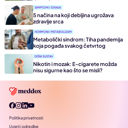
SIMPTOMI I STANJA
5 načina na koji debljina ugrožava
zdravlje srca
HORMONI I METABOLIZAM
Metabolički sindrom: Tiha pandemija
koja pogađa svakog četvrtog
DIŠNI SUSTAV
Nikotin i mozak: E-cigarete možda
nisu sigurne kao što se misli?
Politika privatnosti
Uvjeti i odredbe