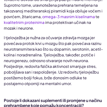
Suprotno tome, uravnotežena prehrana temeljena na
takozvanoj mediteranskoj piramidi koja obiluje voćem i
povrćem, žitaricama,
omega-3 masnim kiselinama
te
kvalitetnim proteinima
ima protektivan učinak na
mozak i neurone.
I tjelovježba je nužna za očuvanje zdravlja mozga jer
povećava protok krvi u mozgu što pak povećava razinu
neurotransmitera kao što su dopamin, serotonin, acetil-
kolina i noradrenalina. Tjelovježba, također, potiče i
neurogenezu
, odnosno stvaranje novih neurona.
Posljednje, redovita fizička aktivnost smanjuje stres,
poboljšava san i raspoloženje. Uz redovitu tjelovježbu
postižemo bolji fokus, brže donosim odluke te
postajemo otporniji na mentalni umor.
Postoje li dokazani suplementi ili promjene u načinu
prehrambene koje pomažu koncentraciji?