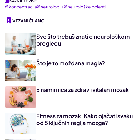
SAZNAJTE VIŠE
koncentracija
neurologija
neurološke bolesti
VEZANI ČLANCI
Sve što trebaš znati o neurološkom
pregledu
Što je to moždana magla?
5 namirnica za zdrav i vitalan mozak
Fitness za mozak: Kako ojačati svaku
od 5 ključnih regija mozga?