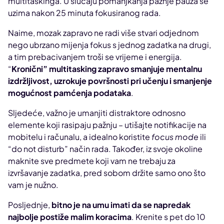
multitaskinga. U slučaju pomanjkanja pažnje pauza se
uzima nakon 25 minuta fokusiranog rada.
Naime, mozak zapravo ne radi više stvari odjednom
nego ubrzano mijenja fokus s jednog zadatka na drugi,
a tim prebacivanjem troši se vrijeme i energija.
“
Kronični” multitasking zapravo smanjuje mentalnu
izdržljivost, uzrokuje površnosti pri učenju i smanjenje
mogućnost pamćenja podataka
.
Sljedeće, važno je umanjiti distraktore odnosno
elemente koji rasipaju pažnju – utišajte notifikacije na
mobitelu i računalu, a idealno koristite
focus mode
ili
“do not disturb” način rada. Također, iz svoje okoline
maknite sve predmete koji vam ne trebaju za
izvršavanje zadatka, pred sobom držite samo ono što
vam je nužno.
Posljednje,
bitno je na umu imati da se napredak
najbolje postiže malim koracima
. Krenite s pet do 10