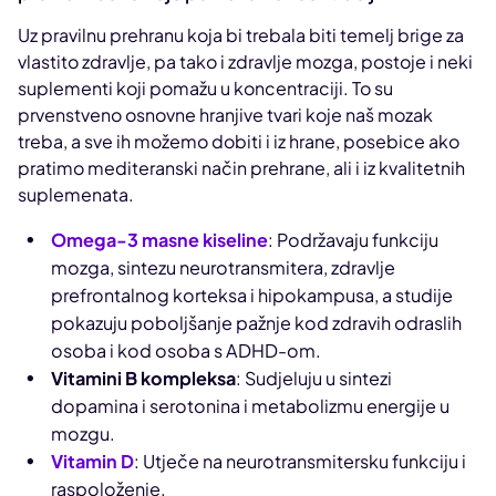
Uz pravilnu prehranu koja bi trebala biti temelj brige za
vlastito zdravlje, pa tako i zdravlje mozga, postoje i neki
suplementi koji pomažu u koncentraciji. To su
prvenstveno osnovne hranjive tvari koje naš mozak
treba, a sve ih možemo dobiti i iz hrane, posebice ako
pratimo mediteranski način prehrane, ali i iz kvalitetnih
suplemenata.
Omega-3 masne kiseline
: Podržavaju funkciju
mozga, sintezu neurotransmitera, zdravlje
prefrontalnog korteksa i hipokampusa, a studije
pokazuju poboljšanje pažnje kod zdravih odraslih
osoba i kod osoba s ADHD-om.
Vitamini B kompleksa
: Sudjeluju u sintezi
dopamina i serotonina i metabolizmu energije u
mozgu.
Vitamin D
: Utječe na neurotransmitersku funkciju i
raspoloženje.