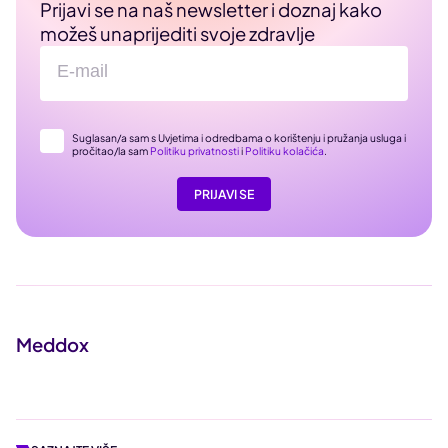
Prijavi se na naš newsletter i doznaj kako
možeš unaprijediti svoje zdravlje
Suglasan/a sam s Uvjetima i odredbama o korištenju i pružanja usluga i
pročitao/la sam
Politiku privatnosti
i
Politiku kolačića
.
PRIJAVI SE
Meddox