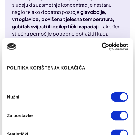
slučaju da uz smetnje koncentracije nastanu
naglo te ako dodatno postoje
glavobolje,
vrtoglavice, povišena tjelesna temperatura,
gubitak svijesti ili epileptički napadaji
. Također,
stručnu pomoć je potrebno potražiti i kada
navedene smetnje u koncentraciji prate i
simptomi poput dezorijentiranosti, smetnji
govora te promjene u emotivnom aspektu
ličnosti
.
POLITIKA KORIŠTENJA KOLAČIĆA
U slučaju dugotrajnih poteškoća s fokusom, koje se
Odabir
pretrage preporučuje napraviti?
Nužni
pristanka
Kod dugotrajnih smetnji pažnje obično se radi
Za postavke
laboratorijska dijagnostika te kognitivno testiranje, a po
potrebi i
MR mozga
, EEG ili obrada spavanja. Cilj je
otkriti može li se problem povezati s nekim
Statistički