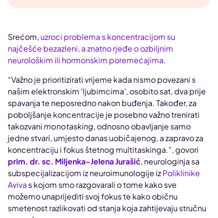
Srećom,
uzroci problema s koncentracijom su
najčešće bezazleni, a znatno rjeđe o ozbiljnim
neurološkim ili hormonskim poremećajima
.
“Važno je prioritizirati vrijeme kada nismo povezani s
našim elektronskim ‘ljubimcima’, osobito sat, dva prije
spavanja te neposredno nakon buđenja. Također, za
poboljšanje koncentracije je posebno važno trenirati
takozvani
monotasking
, odnosno obavljanje samo
jedne stvari, umjesto danas uobičajenog, a zapravo za
koncentraciju i fokus štetnog multitaskinga.”, govori
prim. dr. sc. Miljenka-Jelena Jurašić
, neurologinja sa
subspecijalizacijom iz neuroimunologije iz
Poliklinike
Aviva
s kojom smo razgovarali o tome kako sve
možemo unaprijediti svoj fokus te kako običnu
smetenost razlikovati od stanja koja zahtijevaju stručnu