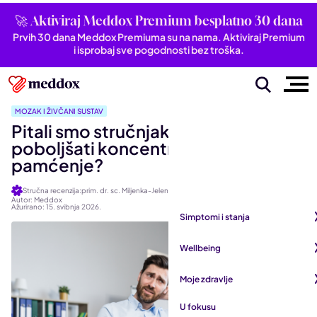
🚀 Aktiviraj Meddox Premium besplatno 30 dana
Prvih 30 dana Meddox Premiuma su na nama. Aktiviraj Premium
i isprobaj sve pogodnosti bez troška.
MOZAK I ŽIVČANI SUSTAV
Pitali smo stručnjaka: Kako
poboljšati koncentraciju, fokus i
pamćenje?
Stručna recenzija:prim. dr. sc. Miljenka-Jelena Jurašić
Autor: Meddox
Ažurirano: 15. svibnja 2026.
Simptomi i stanja
Pogledaj sve iz kategorije
Wellbeing
Autoimune bolesti
Pogledaj sve iz kategorije
Moje zdravlje
Bubrezi i mokraćni sustav
Mentalno zdravlje
Pogledaj sve iz kategorije
U fokusu
Dišni sustav
San