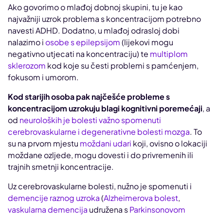
Ako govorimo o mlađoj dobnoj skupini, tu je kao
najvažniji uzrok problema s koncentracijom potrebno
navesti ADHD. Dodatno, u mlađoj odrasloj dobi
nalazimo i
osobe s epilepsijom
(lijekovi mogu
negativno utjecati na koncentraciju) te
multiplom
sklerozom
kod koje su česti problemi s pamćenjem,
fokusom i umorom.
Kod starijih osoba pak najčešće probleme s
koncentracijom uzrokuju blagi kognitivni poremećaji
, a
od
neuroloških je bolesti važno spomenuti
cerebrovaskularne i degenerativne bolesti mozga
. To
su na prvom mjestu
moždani udari
koji, ovisno o lokaciji
moždane ozljede, mogu dovesti i do privremenih ili
trajnih smetnji koncentracije.
Uz cerebrovaskularne bolesti, nužno je spomenuti i
demencije raznog uzroka
(
Alzheimerova bolest
,
vaskularna demencija
udružena s
Parkinsonovom