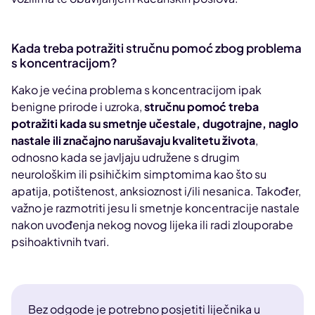
Kada treba potražiti stručnu pomoć zbog problema
s koncentracijom?
Kako je većina problema s koncentracijom ipak
benigne prirode i uzroka,
stručnu pomoć treba
potražiti kada su smetnje učestale, dugotrajne, naglo
nastale ili značajno narušavaju kvalitetu života
,
odnosno kada se javljaju udružene s drugim
neurološkim ili psihičkim simptomima kao što su
apatija, potištenost, anksioznost i/ili nesanica. Također,
važno je razmotriti jesu li smetnje koncentracije nastale
nakon uvođenja nekog novog lijeka ili radi zlouporabe
psihoaktivnih tvari.
Bez odgode je potrebno posjetiti liječnika u