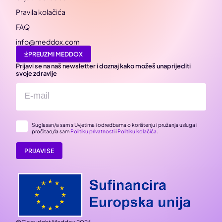
Pravila kolačića
FAQ
info@meddox.com
PREUZMI MEDDOX
Prijavi se na naš newsletter i doznaj kako možeš unaprijediti
svoje zdravlje
Suglasan/a sam s Uvjetima i odredbama o korištenju i pružanja usluga i
pročitao/la sam
Politiku privatnosti
i
Politiku kolačića
.
PRIJAVI SE