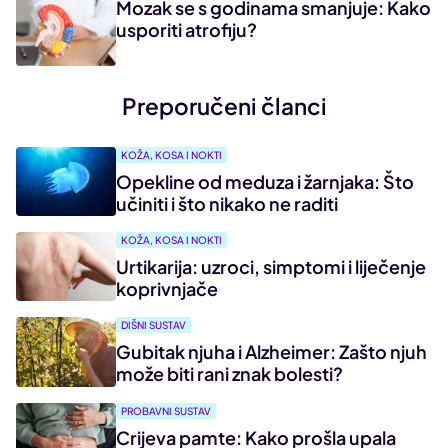
Mozak se s godinama smanjuje: Kako
usporiti atrofiju?
Preporučeni članci
KOŽA, KOSA I NOKTI
Opekline od meduza i žarnjaka: Što
učiniti i što nikako ne raditi
KOŽA, KOSA I NOKTI
Urtikarija: uzroci, simptomi i liječenje
koprivnjače
DIŠNI SUSTAV
Gubitak njuha i Alzheimer: Zašto njuh
može biti rani znak bolesti?
PROBAVNI SUSTAV
Crijeva pamte: Kako prošla upala