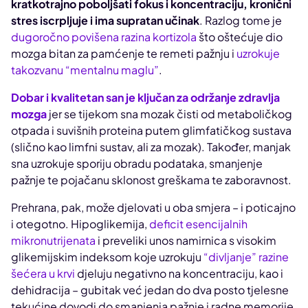
kratkotrajno poboljšati fokus i koncentraciju, kronični
stres iscrpljuje i ima supratan učinak
. Razlog tome je
dugoročno povišena razina kortizola
što oštećuje dio
mozga bitan za pamćenje te remeti pažnju i
uzrokuje
takozvanu “mentalnu maglu”
.
Dobar i kvalitetan san je ključan za održanje zdravlja
mozga
jer se tijekom sna mozak čisti od metaboličkog
otpada i suvišnih proteina putem glimfatičkog sustava
(slično kao limfni sustav, ali za mozak). Također, manjak
sna uzrokuje sporiju obradu podataka, smanjenje
pažnje te pojačanu sklonost greškama te zaboravnost.
Prehrana, pak, može djelovati u oba smjera – i poticajno
i otegotno. Hipoglikemija,
deficit esencijalnih
mikronutrijenata
i preveliki unos namirnica s visokim
glikemijskim indeksom koje uzrokuju
“divljanje” razine
šećera u krvi
djeluju negativno na koncentraciju, kao i
dehidracija – gubitak već jedan do dva posto tjelesne
tekućine dovodi do smanjenja pažnje i radne memorije.