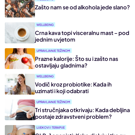
Zašto nam se od alkohola jede slano?
WELLBEING
Crna kava topi visceralnu mast – pod
jednim uvjetom
UPRAVLJANJE TEŽINOM
Prazne kalorije: Što su i zašto nas
ostavljaju gladnima?
WELLBEING
Vodič kroz probiotike: Kada ih
uzimati i koji odabrati
UPRAVLJANJE TEŽINOM
Tri stručnjaka otkrivaju: Kada debljina
postaje zdravstveni problem?
LIJEKOVI I TERAPIJE