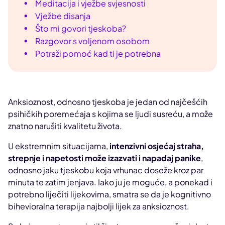
Meditacija i vježbe svjesnosti
Vježbe disanja
Što mi govori tjeskoba?
Razgovor s voljenom osobom
Potraži pomoć kad ti je potrebna
Anksioznost, odnosno tjeskoba je jedan od najčešćih
psihičkih poremećaja s kojima se ljudi susreću, a može
znatno narušiti kvalitetu života.
U ekstremnim situacijama,
intenzivni osjećaj straha,
strepnje i napetosti može izazvati i napadaj panike
,
odnosno jaku tjeskobu koja vrhunac doseže kroz par
minuta te zatim jenjava. Iako ju je moguće, a ponekad i
potrebno liječiti lijekovima, smatra se da je kognitivno
bihevioralna terapija najbolji lijek za anksioznost.