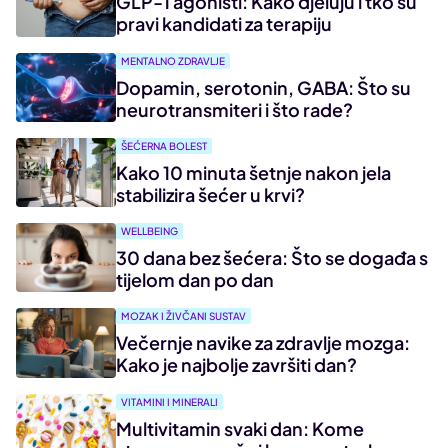
GLP-1 agonisti: Kako djeluju i tko su
pravi kandidati za terapiju
MENTALNO ZDRAVLJE
Dopamin, serotonin, GABA: Što su
neurotransmiteri i što rade?
ŠEĆERNA BOLEST
Kako 10 minuta šetnje nakon jela
stabilizira šećer u krvi?
WELLBEING
30 dana bez šećera: Što se događa s
tijelom dan po dan
MOZAK I ŽIVČANI SUSTAV
Večernje navike za zdravlje mozga:
Kako je najbolje završiti dan?
VITAMINI I MINERALI
Multivitamin svaki dan: Kome