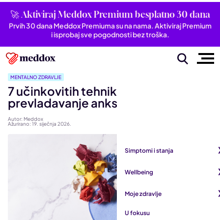
🚀 Aktiviraj Meddox Premium besplatno 30 dana
Prvih 30 dana Meddox Premiuma su na nama. Aktiviraj Premium
i isprobaj sve pogodnosti bez troška.
MENTALNO ZDRAVLJE
7 učinkovitih tehnika za
prevladavanje anksioznosti
Autor: Meddox
Ažurirano: 19. siječnja 2026.
Simptomi i stanja
Pogledaj sve iz kategorije
Wellbeing
Autoimune bolesti
Pogledaj sve iz kategorije
Moje zdravlje
Bubrezi i mokraćni sustav
Mentalno zdravlje
Pogledaj sve iz kategorije
U fokusu
Dišni sustav
San