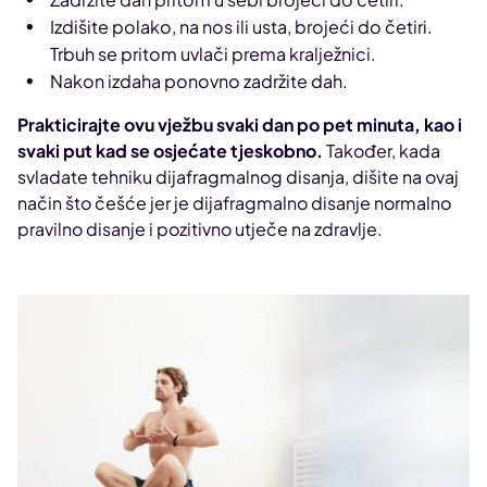
Izdišite polako, na nos ili usta, brojeći do četiri.
Trbuh se pritom uvlači prema kralježnici.
Nakon izdaha ponovno zadržite dah.
Prakticirajte ovu vježbu svaki dan po pet minuta, kao i
svaki put kad se osjećate tjeskobno.
Također, kada
svladate tehniku dijafragmalnog disanja, dišite na ovaj
način što češće jer je dijafragmalno disanje normalno
pravilno disanje i pozitivno utječe na zdravlje.