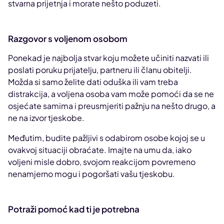
stvarna prijetnja i morate nešto poduzeti.
Razgovor s voljenom osobom
Ponekad je najbolja stvar koju možete učiniti nazvati ili
poslati poruku prijatelju, partneru ili članu obitelji.
Možda si samo želite dati oduška ili vam treba
distrakcija, a voljena osoba vam može pomoći da se ne
osjećate samima i preusmjeriti pažnju na nešto drugo, a
ne na izvor tjeskobe.
Međutim, budite pažljivi s odabirom osobe kojoj se u
ovakvoj situaciji obraćate. Imajte na umu da, iako
voljeni misle dobro, svojom reakcijom povremeno
nenamjerno mogu i pogoršati vašu tjeskobu.
Potraži pomoć kad ti je potrebna