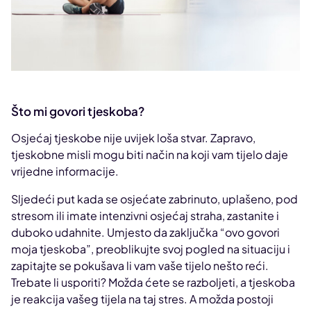
Što mi govori tjeskoba?
Osjećaj tjeskobe nije uvijek loša stvar. Zapravo,
tjeskobne misli mogu biti način na koji vam tijelo daje
vrijedne informacije.
Sljedeći put kada se osjećate zabrinuto, uplašeno, pod
stresom ili imate intenzivni osjećaj straha, zastanite i
duboko udahnite. Umjesto da zaključka “ovo govori
moja tjeskoba”, preoblikujte svoj pogled na situaciju i
zapitajte se pokušava li vam vaše tijelo nešto reći.
Trebate li usporiti? Možda ćete se razboljeti, a tjeskoba
je reakcija vašeg tijela na taj stres. A možda postoji