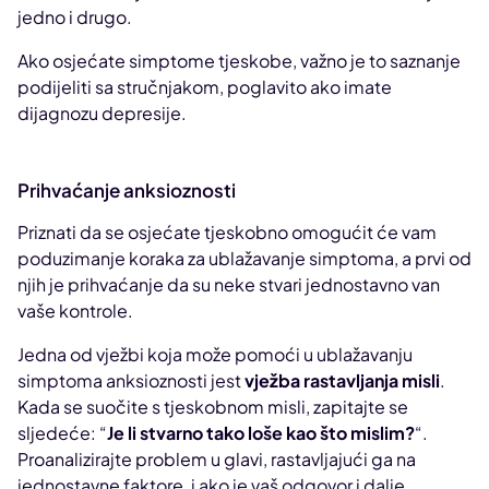
jedno i drugo.
Ako osjećate simptome tjeskobe, važno je to saznanje
podijeliti sa stručnjakom, poglavito ako imate
dijagnozu depresije.
Prihvaćanje anksioznosti
Priznati da se osjećate tjeskobno omogućit će vam
poduzimanje koraka za ublažavanje simptoma, a prvi od
njih je prihvaćanje da su neke stvari jednostavno van
vaše kontrole.
Jedna od vježbi koja može pomoći u ublažavanju
simptoma anksioznosti jest
vježba rastavljanja misli
.
Kada se suočite s tjeskobnom misli, zapitajte se
sljedeće: “
Je li stvarno tako loše kao što mislim?
“.
Proanalizirajte problem u glavi, rastavljajući ga na
jednostavne faktore, i ako je vaš odgovor i dalje