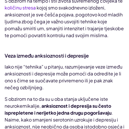
S obzirom na tempo i stil života suvremenog čovjeka te
količinu stresa
kojoj smo svakodnevno izloženi,
anksioznost je sve češća pojava, pogotovo kod mladih
ljudima zbog čega je važno usvojiti tehnike koje
pomažu smiriti um, smanjiti intenzitet i trajanje tjeskobe
te pomoći povratiti kontrolu nad svojim mislima.
Veza između anksioznosti i depresije
Iako nije “tehnika” u pitanju, razumijevanje veze između
anksioznosti i depresije može pomoći da odredite je li
ono s čime se suočavate privremeno ili je pak znak
nečeg ozbiljnijeg.
S obzirom na to da su u oba stanja uključene iste
neurokemikalije,
anksioznost i depresija su često
isprepletene i nerijetko jedna drugu pogoršavaju
.
Naime, kako smanjeni serotonin uzrokuje i depresiju i
anksioznost, nije neobično da osoba istodobno osjeća i