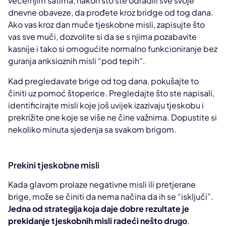
večernjim satima, nakon što ste odradili sve svoje
dnevne obaveze, da prođete kroz bridge od tog dana.
Ako vas kroz dan muče tjeskobne misli, zapisujte što
vas sve muči, dozvolite si da se s njima pozabavite
kasnije i tako si omogućite normalno funkcioniranje bez
guranja anksioznih misli “pod tepih”.
Kad pregledavate brige od tog dana, pokušajte to
činiti uz pomoć štoperice. Pregledajte što ste napisali,
identificirajte misli koje još uvijek izazivaju tjeskobu i
prekrižite one koje se više ne čine važnima. Dopustite si
nekoliko minuta sjedenja sa svakom brigom.
Prekini tjeskobne misli
Kada glavom prolaze negativne misli ili pretjerane
brige, može se činiti da nema načina da ih se “isključi”.
Jedna od strategija koja daje dobre rezultate je
prekidanje tjeskobnih misli radeći nešto drugo
.