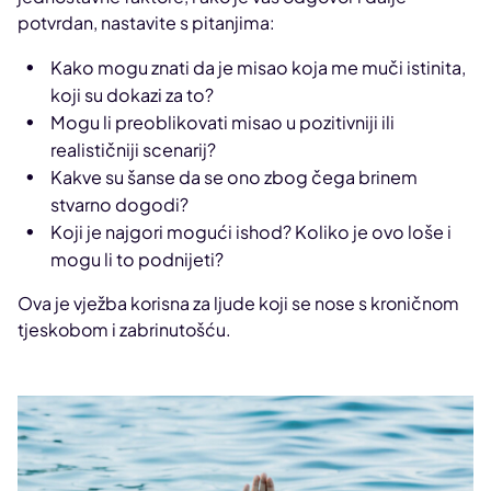
potvrdan, nastavite s pitanjima:
Kako mogu znati da je misao koja me muči istinita,
koji su dokazi za to?
Mogu li preoblikovati misao u pozitivniji ili
realističniji scenarij?
Kakve su šanse da se ono zbog čega brinem
stvarno dogodi?
Koji je najgori mogući ishod? Koliko je ovo loše i
mogu li to podnijeti?
Ova je vježba korisna za ljude koji se nose s kroničnom
tjeskobom i zabrinutošću.