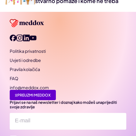
stvarno pomaže i kome ne treba
Politika privatnosti
Uvjeti i odredbe
Pravila kolačića
FAQ
info@meddox.com
PREUZMI MEDDOX
Prijavi se na naš newsletter i doznaj kako možeš unaprijediti
svoje zdravlje