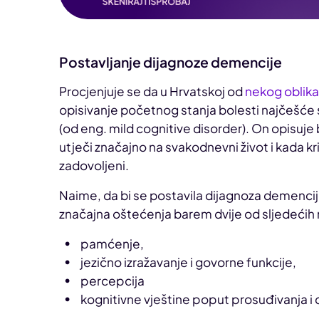
Postavljanje dijagnoze demencije
Procjenjuje se da u Hrvatskoj od
nekog oblik
opisivanje početnog stanja bolesti najčešće se
(od eng. mild cognitive disorder). On opisuje bl
utječi značajno na svakodnevni život i kada kr
zadovoljeni.
Naime, da bi se postavila dijagnoza demencije
značajna oštećenja barem dvije od sljedećih 
pamćenje,
jezično izražavanje i govorne funkcije,
percepcija
kognitivne vještine poput prosuđivanja i