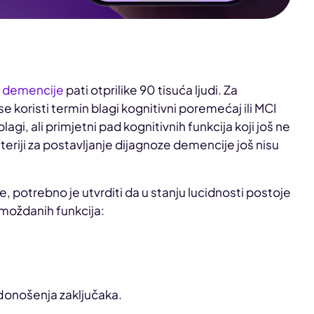
a demencije
pati otprilike 90 tisuća ljudi. Za
 koristi termin blagi kognitivni poremećaj ili MCI
agi, ali primjetni pad kognitivnih funkcija koji još ne
iteriji za postavljanje dijagnoze demencije još nisu
, potrebno je utvrditi da u stanju lucidnosti postoje
moždanih funkcija:
 donošenja zaključaka.