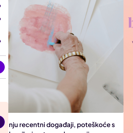
i
itanju recentni događaji, poteškoće s