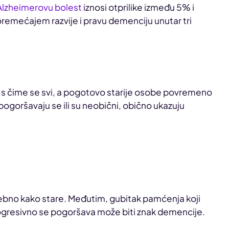
Alzheimerovu bolest
iznosi otprilike između 5% i
remećajem razvije i pravu demenciju unutar tri
o s čime se svi, a pogotovo starije osobe povremeno
pogoršavaju se ili su neobični, obično ukazuju
osebno kako stare. Međutim, gubitak pamćenja koji
ogresivno se pogoršava može biti znak demencije.