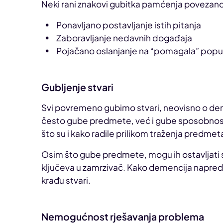
Neki rani znakovi gubitka pamćenja povezan
Ponavljano postavljanje istih pitanja
Zaboravljanje nedavnih događaja
Pojačano oslanjanje na “pomagala” poput 
Gubljenje stvari
Svi povremeno gubimo stvari, neovisno o d
često gube predmete, već i gube sposobnost 
što su i kako radile prilikom traženja predmet
Osim što gube predmete, mogu ih ostavljati 
ključeva u zamrzivač. Kako demencija napreduje
krađu stvari.
Nemogućnost rješavanja problema