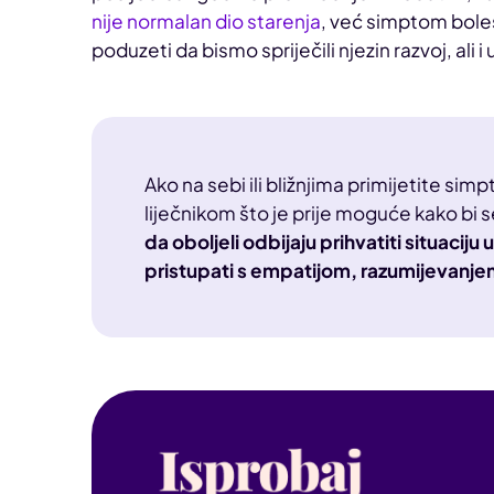
nije normalan dio starenja
, već simptom bole
poduzeti da bismo spriječili njezin razvoj, ali i 
Ako na sebi ili bližnjima primijetite si
liječnikom što je prije moguće kako bi 
da oboljeli odbijaju prihvatiti situaciju
pristupati s empatijom, razumijevanj