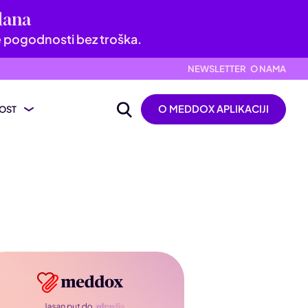
dana
e pogodnosti bez troška.
NEWSLETTER
O NAMA
O MEDDOX APLIKACIJI
OST
ijevanje nalaza
ik