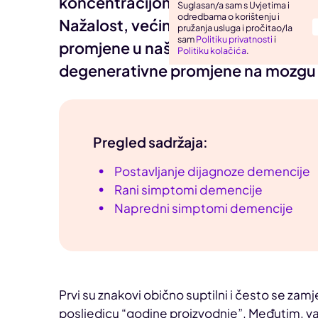
koncentracijom i zbunjenost neki 
Suglasan/a sam s Uvjetima i
odredbama o korištenju i
Uho, grlo, nos
Nažalost, većinu ih same ne primjećuj
pružanja usluga i pročitao/la
sam
Politiku privatnosti
i
Zarazne bolesti
promjene u našem ponašanju počnu 
Politiku kolačića
.
degenerativne promjene na mozgu 
Pregled sadržaja:
Postavljanje dijagnoze demencije
Rani simptomi demencije
Napredni simptomi demencije
Prvi su znakovi obično suptilni i često se za
posljedicu “godine proizvodnje”. Međutim, 