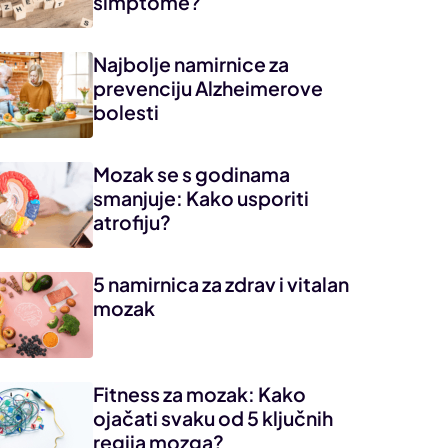
simptome?
Najbolje namirnice za
prevenciju Alzheimerove
bolesti
Mozak se s godinama
smanjuje: Kako usporiti
atrofiju?
5 namirnica za zdrav i vitalan
mozak
Fitness za mozak: Kako
ojačati svaku od 5 ključnih
regija mozga?