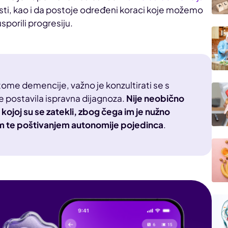
sti, kao i da postoje određeni koraci koje možemo
usporili progresiju.
mptome demencije, važno je konzultirati se s
se postavila ispravna dijagnoza.
Nije neobično
 u kojoj su se zatekli, zbog čega im je nužno
em te poštivanjem autonomije pojedinca
.