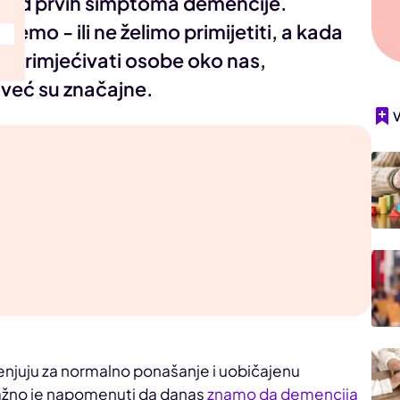
su od prvih simptoma demencije.
emo - ili ne želimo primijetiti, a kada
primjećivati osobe oko nas,
već su značajne.
mjenjuju za normalno ponašanje i uobičajenu
važno je napomenuti da danas
znamo da demencija