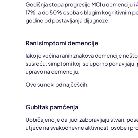
Godišnja stopa progresije MCI u demenciju i
17%, a do 50% osoba s blagim kognitivnim po
godine od postavljanja dijagnoze.
Rani simptomi demencije
Iako je većina ranih znakova demencije nešt
susreću, simptomi koji se uporno ponavljaju, 
upravo na demenciju.
Ovo su neki od najčešćih:
Gubitak pamćenja
Uobičajeno je da ljudi zaboravljaju stvari, p
utječe na svakodnevne aktivnosti osobe i pr