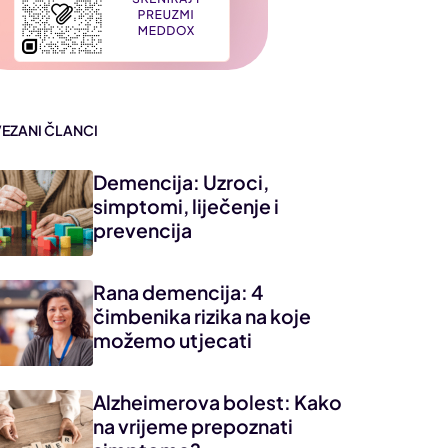
VEZANI ČLANCI
Demencija: Uzroci,
simptomi, liječenje i
prevencija
Rana demencija: 4
čimbenika rizika na koje
možemo utjecati
Alzheimerova bolest: Kako
na vrijeme prepoznati