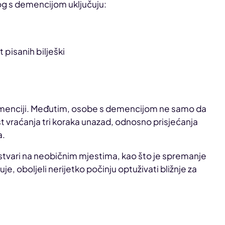
og s demencijom uključuju:
pisanih bilješki
emenciji. Međutim, osobe s demencijom ne samo da
vraćanja tri koraka unazad, odnosno prisjećanja
a.
stvari na neobičnim mjestima, kao što je spremanje
, oboljeli nerijetko počinju optuživati bližnje za