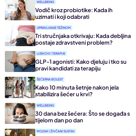
WELLBEING
Vodič kroz probiotike: Kada ih
uzimati i koji odabrati
UPRAVLJANJE TEŽINOM
Tri stručnjaka otkrivaju: Kada debljina
postaje zdravstveni problem?
LIJEKOVI I TERAPIJE
GLP-1 agonisti: Kako djeluju i tko su
pravi kandidati za terapiju
ŠEĆERNA BOLEST
Kako 10 minuta šetnje nakon jela
stabilizira šećer u krvi?
WELLBEING
30 dana bez šećera: Što se događa s
tijelom dan po dan
MOZAK I ŽIVČANI SUSTAV