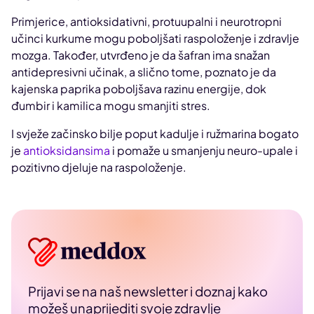
Primjerice, antioksidativni, protuupalni i neurotropni
učinci kurkume mogu poboljšati raspoloženje i zdravlje
mozga. Također, utvrđeno je da šafran ima snažan
antidepresivni učinak, a slično tome, poznato je da
kajenska paprika poboljšava razinu energije, dok
đumbir i kamilica mogu smanjiti stres.
I svježe začinsko bilje poput kadulje i ružmarina bogato
je
antioksidansima
i pomaže u smanjenju neuro-upale i
pozitivno djeluje na raspoloženje.
Prijavi se na naš newsletter i doznaj kako
možeš unaprijediti svoje zdravlje