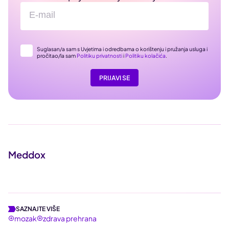
Suglasan/a sam s Uvjetima i odredbama o korištenju i pružanja usluga i
pročitao/la sam
Politiku privatnosti
i
Politiku kolačića
.
PRIJAVI SE
Meddox
SAZNAJTE VIŠE
mozak
zdrava prehrana