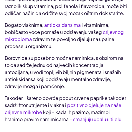
raznolik skup vitamina, polifenola i flavonoida, može biti
odličan način da održite svoj mozak oštrim dok starite.
Bogato vlaknima,
antioksidansima
i vitaminima,
bobičasto voće pomaže u održavanju vašeg
crijevnog
mikrobioma
zdravim te povoljno djeluju na upalne
procese u organizmu.
Borovnice su posebno moćna namirnica, s obzirom na
to da sadrže jednu od najvećih koncentracija
antocijana, u vodi topljivih biljnih pigmenata i snažnih
antioksidansa koji podržavaju mentalno zdravlje,
zdravlje mozga i pamćenje.
Također, i šareno povrće poput crvene paprike također
sadrži fitonutrijente i vlakna i
pozitivno djeluje na naše
crijevne mikrobe
koji – kada ih pazimo, mazimo i
hranimo pravim namirnicama –
smanjuju upalu u tijelu
.