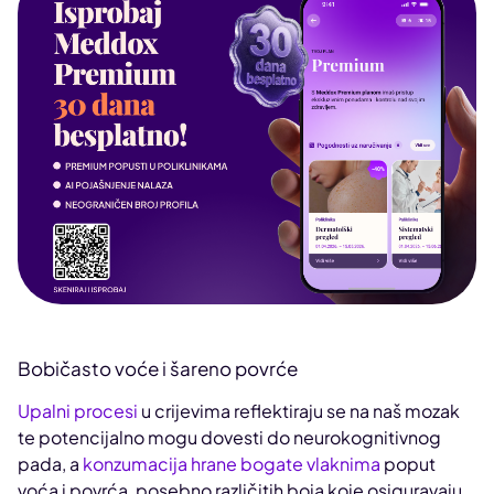
Bobičasto voće i šareno povrće
Upalni procesi
u crijevima reflektiraju se na naš mozak
te potencijalno mogu dovesti do neurokognitivnog
pada, a
konzumacija hrane bogate vlaknima
poput
voća i povrća, posebno različitih boja koje osiguravaju