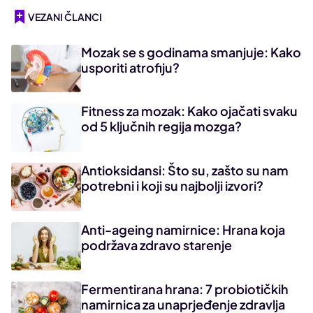
VEZANI ČLANCI
Mozak se s godinama smanjuje: Kako
usporiti atrofiju?
Fitness za mozak: Kako ojačati svaku
od 5 ključnih regija mozga?
Antioksidansi: Što su, zašto su nam
potrebni i koji su najbolji izvori?
Anti-ageing namirnice: Hrana koja
podržava zdravo starenje
Fermentirana hrana: 7 probiotičkih
namirnica za unaprjeđenje zdravlja