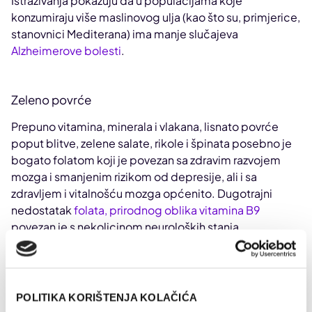
Istraživanja pokazuju da u populacijama koje
konzumiraju više maslinovog ulja (kao što su, primjerice,
stanovnici Mediterana) ima manje slučajeva
Alzheimerove bolesti
.
Zeleno povrće
Prepuno vitamina, minerala i vlakana, lisnato povrće
poput blitve, zelene salate, rikole i špinata posebno je
bogato folatom koji je povezan sa zdravim razvojem
mozga i smanjenim rizikom od depresije, ali i sa
zdravljem i vitalnošću mozga općenito. Dugotrajni
nedostatak
folata, prirodnog oblika vitamina B9
povezan je s nekolicinom neuroloških stanja.
Folat je važan za zdravlje mozga jer pomaže u
održavanju mijelina, masne tvari koja štiti završetke
živaca, osigurava njihovu vodljivost i podupire
POLITIKA KORIŠTENJA KOLAČIĆA
proizvodnju niza neurotransmitera.