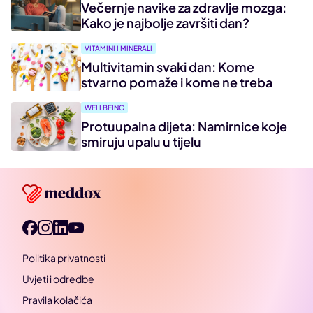
Večernje navike za zdravlje mozga:
Kako je najbolje završiti dan?
VITAMINI I MINERALI
Multivitamin svaki dan: Kome
stvarno pomaže i kome ne treba
WELLBEING
Protuupalna dijeta: Namirnice koje
smiruju upalu u tijelu
Politika privatnosti
Uvjeti i odredbe
Pravila kolačića