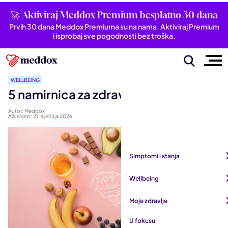
🚀 Aktiviraj Meddox Premium besplatno 30 dana
Prvih 30 dana Meddox Premiuma su na nama. Aktiviraj Premium
i isprobaj sve pogodnosti bez troška.
WELLBEING
5 namirnica za zdrav i vitalan mozak
Autor: Meddox
Ažurirano: 21. siječnja 2026.
Simptomi i stanja
Pogledaj sve iz kategorije
Wellbeing
Autoimune bolesti
Pogledaj sve iz kategorije
Moje zdravlje
Bubrezi i mokraćni sustav
Mentalno zdravlje
Pogledaj sve iz kategorije
U fokusu
Dišni sustav
San