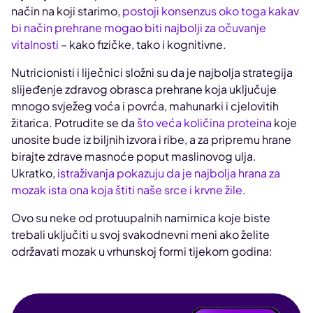
način na koji starimo,
postoji konsenzus oko toga kakav
bi način prehrane mogao biti najbolji za očuvanje
vitalnosti
– kako fizičke, tako i kognitivne.
Nutricionisti i liječnici složni su da je najbolja strategija
slijeđenje zdravog obrasca prehrane koja uključuje
mnogo svježeg voća i povrća, mahunarki i cjelovitih
žitarica. Potrudite se da
što veća količina proteina
koje
unosite bude iz biljnih izvora i ribe, a za pripremu hrane
birajte zdrave masnoće poput maslinovog ulja.
Ukratko,
istraživanja pokazuju da je najbolja hrana za
mozak ista ona koja štiti naše srce i krvne žile
.
Ovo su neke od protuupalnih namirnica koje biste
trebali uključiti u svoj svakodnevni meni ako želite
održavati mozak u vrhunskoj formi tijekom godina: