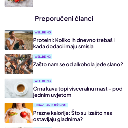
Preporučeni članci
WELLBEING
Proteini: Koliko ih dnevno trebaš i
kada dodaci imaju smisla
WELLBEING
Zašto nam se od alkohola jede slano?
WELLBEING
Crna kava topi visceralnu mast – pod
jednim uvjetom
UPRAVLJANJE TEŽINOM
Prazne kalorije: Što su i zašto nas
ostavljaju gladnima?