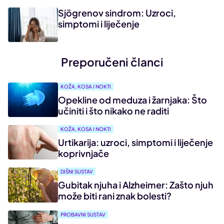
Sjögrenov sindrom: Uzroci,
simptomi i liječenje
Preporučeni članci
KOŽA, KOSA I NOKTI
Opekline od meduza i žarnjaka: Što
učiniti i što nikako ne raditi
KOŽA, KOSA I NOKTI
Urtikarija: uzroci, simptomi i liječenje
koprivnjače
DIŠNI SUSTAV
Gubitak njuha i Alzheimer: Zašto njuh
može biti rani znak bolesti?
PROBAVNI SUSTAV