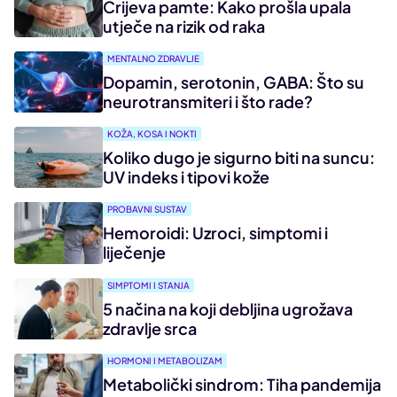
Crijeva pamte: Kako prošla upala
utječe na rizik od raka
MENTALNO ZDRAVLJE
Dopamin, serotonin, GABA: Što su
neurotransmiteri i što rade?
KOŽA, KOSA I NOKTI
Koliko dugo je sigurno biti na suncu:
UV indeks i tipovi kože
PROBAVNI SUSTAV
Hemoroidi: Uzroci, simptomi i
liječenje
SIMPTOMI I STANJA
5 načina na koji debljina ugrožava
zdravlje srca
HORMONI I METABOLIZAM
Metabolički sindrom: Tiha pandemija