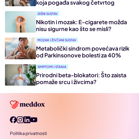
koja pogađa svakog četvrtog
DIŠNI SUSTAV
Nikotin i mozak: E-cigarete možda
nisu sigurne kao što se misli?
MOZAK I ŽIVČANI SUSTAV
Metabolički sindrom povećava rizik
od Parkinsonove bolesti za 40%
SIMPTOMI I STANJA
Prirodni beta-blokatori: Što zaista
pomaže srcu i živcima?
Politika privatnosti