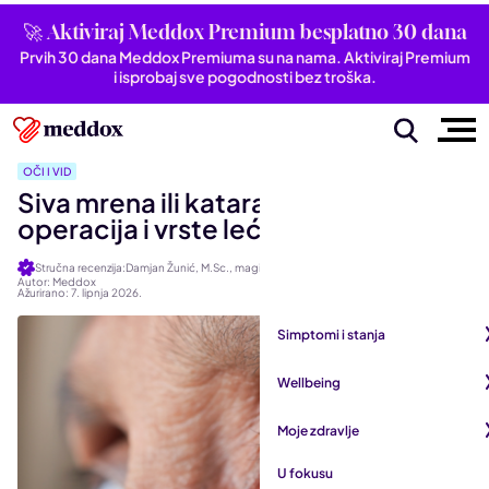
🚀 Aktiviraj Meddox Premium besplatno 30 dana
Prvih 30 dana Meddox Premiuma su na nama. Aktiviraj Premium
i isprobaj sve pogodnosti bez troška.
OČI I VID
Siva mrena ili katarakta: Simptomi,
operacija i vrste leća
Stručna recenzija:Damjan Žunić, M.Sc., magistar optometrije
Autor: Meddox
Ažurirano: 7. lipnja 2026.
Simptomi i stanja
Pogledaj sve iz kategorije
Wellbeing
Autoimune bolesti
Pogledaj sve iz kategorije
Moje zdravlje
Bubrezi i mokraćni sustav
Mentalno zdravlje
Pogledaj sve iz kategorije
U fokusu
Dišni sustav
San