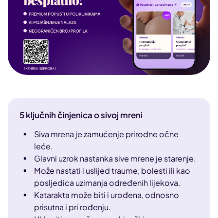
5 ključnih činjenica o sivoj mreni
Siva mrena je zamućenje prirodne očne
leće.
Glavni uzrok nastanka sive mrene je starenje.
Može nastati i uslijed traume, bolesti ili kao
posljedica uzimanja određenih lijekova.
Katarakta može biti i urođena, odnosno
prisutna i pri rođenju.