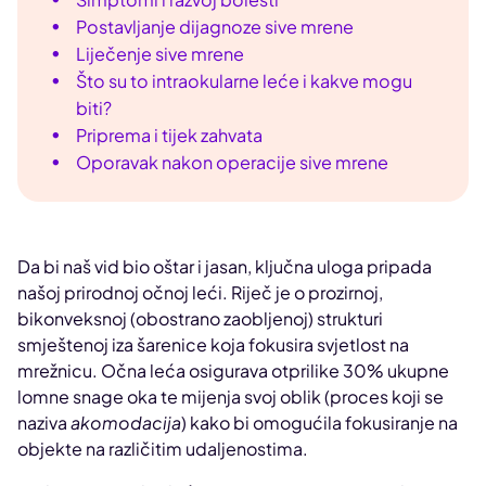
Postavljanje dijagnoze sive mrene
Liječenje sive mrene
Što su to intraokularne leće i kakve mogu
biti?
Priprema i tijek zahvata
Oporavak nakon operacije sive mrene
Da bi naš vid bio oštar i jasan, ključna uloga pripada
našoj prirodnoj očnoj leći. Riječ je o prozirnoj,
bikonveksnoj (obostrano zaobljenoj) strukturi
smještenoj iza šarenice koja fokusira svjetlost na
mrežnicu. Očna leća osigurava otprilike 30% ukupne
lomne snage oka te mijenja svoj oblik (proces koji se
naziva
akomodacija
) kako bi omogućila fokusiranje na
objekte na različitim udaljenostima.