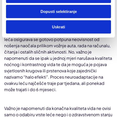
Multifokalne premium leće
Dopusti selektiranje
Multifokalne leće jedine pacijentu omogućuje čitav
raspon vida bez nošenja naočala – na daljinu, srednju
Uskrati
udaljenost i na blizu. Jedino ugradnjom multifokalnih
leća osigurava se gotovo potpuna neovisnost od
nošenja naočala prilikom vožnje auta, rada na računalu,
čitanja i ostalih sličnih aktivnosti. No, važno je
napomenuti da se ipak u jednoj mjeri narušava kvaliteta
noćnog i kontrastnog vida te da je moguća je pojava
svjetlosnih krugova ili prstenova koje zajednički
nazivamo “halo efekti”. Proces neuroadaptacije na
ovakvu leću najčešće traje par tjedana, ali ponekad
može trajati i do 6 mjeseci.
Važno je napomenuti da konačna kvaliteta vida ne ovisi
samo o odabiru vrste leće nego i o zdravstvenom stanju