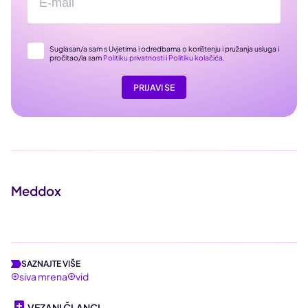
Suglasan/a sam s Uvjetima i odredbama o korištenju i pružanja usluga i
pročitao/la sam
Politiku privatnosti
i
Politiku kolačića
.
PRIJAVI SE
Meddox
SAZNAJTE VIŠE
siva mrena
vid
VEZANI ČLANCI