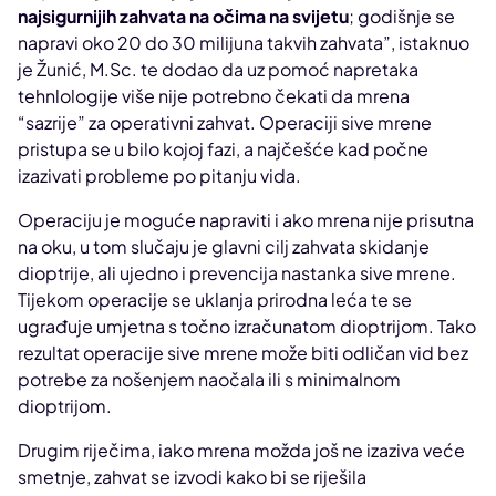
najsigurnijih zahvata na očima na svijetu
; godišnje se
napravi oko 20 do 30 milijuna takvih zahvata”, istaknuo
je Žunić, M.Sc. te dodao da uz pomoć napretaka
tehnlologije više nije potrebno čekati da mrena
“sazrije” za operativni zahvat. Operaciji sive mrene
pristupa se u bilo kojoj fazi, a najčešće kad počne
izazivati probleme po pitanju vida.
Operaciju je moguće napraviti i ako mrena nije prisutna
na oku, u tom slučaju je glavni cilj zahvata skidanje
dioptrije, ali ujedno i prevencija nastanka sive mrene.
Tijekom operacije se uklanja prirodna leća te se
ugrađuje umjetna s točno izračunatom dioptrijom. Tako
rezultat operacije sive mrene može biti odličan vid bez
potrebe za nošenjem naočala ili s minimalnom
dioptrijom.
Drugim riječima, iako mrena možda još ne izaziva veće
smetnje, zahvat se izvodi kako bi se riješila