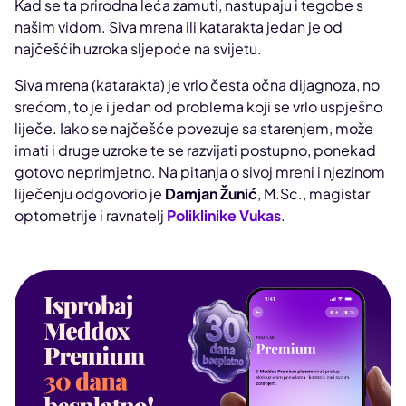
Kad se ta prirodna leća zamuti, nastupaju i tegobe s
našim vidom. Siva mrena ili katarakta jedan je od
najčešćih uzroka sljepoće na svijetu.
Siva mrena (katarakta) je vrlo česta očna dijagnoza, no
srećom, to je i jedan od problema koji se vrlo uspješno
liječe. Iako se najčešće povezuje sa starenjem, može
imati i druge uzroke te se razvijati postupno, ponekad
gotovo neprimjetno. Na pitanja o sivoj mreni i njezinom
liječenju odgovorio je
Damjan Žunić
, M.Sc., magistar
optometrije i ravnatelj
Poliklinike Vukas
.