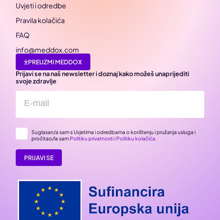
Uvjeti i odredbe
Pravila kolačića
FAQ
info@meddox.com
PREUZMI MEDDOX
Prijavi se na naš newsletter i doznaj kako možeš unaprijediti
svoje zdravlje
Suglasan/a sam s Uvjetima i odredbama o korištenju i pružanja usluga i
pročitao/la sam
Politiku privatnosti
i
Politiku kolačića
.
PRIJAVI SE