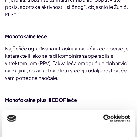
posla, sportske aktivnosti i sličnog”, objasnio je Žunić,
M.Sc.
Monofokalne leće
Najčešće ugrađivana intraokularna leća kod operacije
katarakte ili ako se radi kombinirana operacija s
vitrektomijom (PPV). Takva leća omogućuje dobar vid
na daljinu, no za rad na blizu i srednju udaljenost bit će
vam potrebne naočale.
Monofokalne plus ili EDOF leće
Nova generacija monofokalne leće koja daje efekt
produljene dubine fokusa zbog čega uz korigiranje vida
na daljinu omogućuje i rad na srednju udaljenost bez
nošenja naočala. Refrakcijski dizajn ovih leća pruža