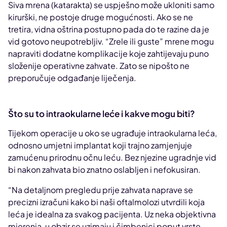
Siva mrena (katarakta) se uspješno može ukloniti samo
kirurški, ne postoje druge mogućnosti. Ako se ne
tretira, vidna oštrina postupno pada do te razine da je
vid gotovo neupotrebljiv. “Zrele ili guste” mrene mogu
napraviti dodatne komplikacije koje zahtijevaju puno
složenije operativne zahvate. Zato se nipošto ne
preporučuje odgađanje liječenja.
Što su to intraokularne leće i kakve mogu biti?
Tijekom operacije u oko se ugrađuje intraokularna leća,
odnosno umjetni implantat koji trajno zamjenjuje
zamućenu prirodnu očnu leću. Bez njezine ugradnje vid
bi nakon zahvata bio znatno oslabljen i nefokusiran.
“Na detaljnom pregledu prije zahvata naprave se
precizni izračuni kako bi naši oftalmolozi utvrdili koja
leća je idealna za svakog pacijenta. Uz neka objektivna
mjerenja, u obzir se uzimaju i čimbenici poput vrste