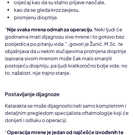
osjećaj kao da su stalno prljave naočale,
kao da se gleda kroz zavjesu,
promjenu dioptrije.
“
Nije svaka mrena odmah za operaciju
. Neki ljudi će
godinama imati dijagnozu sive mrene i to gotovo bez
posljedica po pitanju vida.”, govori je Žunić, M.Sc. te
objašnjava da u nekim slučajevima promjena dioptrije
izazvana sivom mrenom može čak malo smanjiti
postojeću dioptriju, pa ljudi kratkoročno bolje vide, no
to, nažalost, nije trajno stanje.
Postavljanje dijagnoze
Katarakta se može dijagnosticirati samo kompletnim i
detaljnim pregledom specijalista oftalmologije koji će
donijeti i odluku o operaciji.
“
Operacija mrene je jedan od najčešće izvođenih te