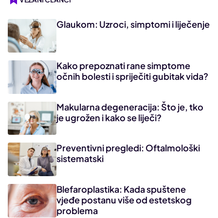
Glaukom: Uzroci, simptomi i liječenje
Kako prepoznati rane simptome
očnih bolesti i spriječiti gubitak vida?
Makularna degeneracija: Što je, tko
je ugrožen i kako se liječi?
Preventivni pregledi: Oftalmološki
sistematski
Blefaroplastika: Kada spuštene
vjeđe postanu više od estetskog
problema