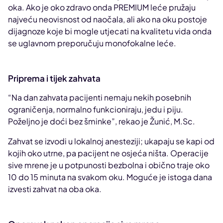
oka. Ako je oko zdravo onda PREMIUM leće pružaju
najveću neovisnost od naočala, ali ako na oku postoje
dijagnoze koje bi mogle utjecati na kvalitetu vida onda
se uglavnom preporučuju monofokalne leće.
Priprema i tijek zahvata
“Na dan zahvata pacijenti nemaju nekih posebnih
ograničenja, normalno funkcioniraju, jedu i piju.
Poželjno je doći bez šminke”, rekao je Žunić, M.Sc.
Zahvat se izvodi u lokalnoj anesteziji; ukapaju se kapi od
kojih oko utrne, pa pacijent ne osjeća ništa. Operacije
sive mrene je u potpunosti bezbolna i obično traje oko
10 do 15 minuta na svakom oku. Moguće je istoga dana
izvesti zahvat na oba oka.