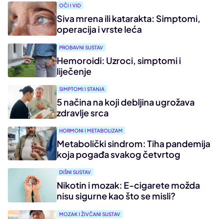
OČI I VID
Siva mrena ili katarakta: Simptomi,
operacija i vrste leća
PROBAVNI SUSTAV
Hemoroidi: Uzroci, simptomi i
liječenje
SIMPTOMI I STANJA
5 načina na koji debljina ugrožava
zdravlje srca
HORMONI I METABOLIZAM
Metabolički sindrom: Tiha pandemija
koja pogađa svakog četvrtog
DIŠNI SUSTAV
Nikotin i mozak: E-cigarete možda
nisu sigurne kao što se misli?
MOZAK I ŽIVČANI SUSTAV