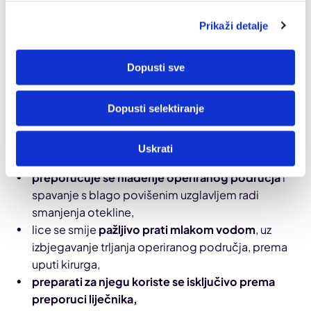
Upute za oporavak i dulje trajanje rezultata
Prikaži detalje
Oporavak nakon blefaroplastike je brz te se
pacijenti
već nakon nekoliko dana vraćaju laganim
Dopusti sve
aktivnostima, a potpuni oporavak traje do dva tjedna
.
Svi pacijenti dobivaju detaljne usmene i pisane
postoperativne upute o tome što se preporučuje, a što
Dopusti selektiranje
ne u razdoblju oporavka.
U prvim danima nakon zahvata:
Uskrati
preporučuje se hlađenje operiranog područja
i
spavanje s blago povišenim uzglavljem radi
smanjenja otekline,
lice se smije
pažljivo prati mlakom vodom
, uz
izbjegavanje trljanja operiranog područja, prema
uputi kirurga,
preparati za njegu koriste se isključivo prema
preporuci liječnika,