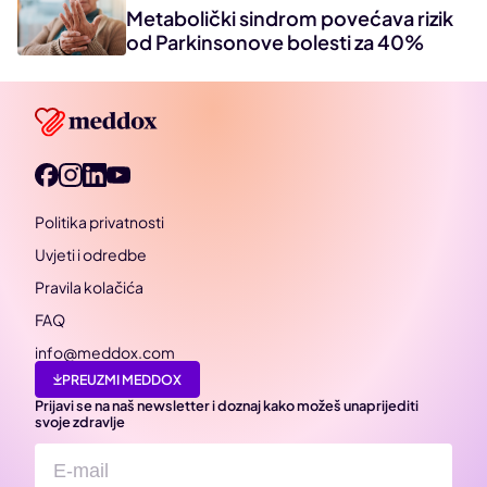
Metabolički sindrom povećava rizik
od Parkinsonove bolesti za 40%
Politika privatnosti
Uvjeti i odredbe
Pravila kolačića
FAQ
info@meddox.com
PREUZMI MEDDOX
Prijavi se na naš newsletter i doznaj kako možeš unaprijediti
svoje zdravlje