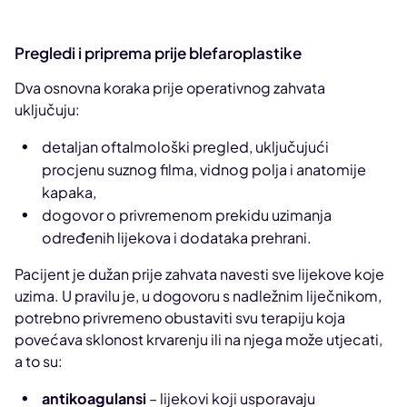
Pregledi i priprema prije blefaroplastike
Dva osnovna koraka prije operativnog zahvata
uključuju:
detaljan oftalmološki pregled, uključujući
procjenu suznog filma, vidnog polja i anatomije
kapaka,
dogovor o privremenom prekidu uzimanja
određenih lijekova i dodataka prehrani.
Pacijent je dužan prije zahvata navesti sve lijekove koje
uzima. U pravilu je, u dogovoru s nadležnim liječnikom,
potrebno privremeno obustaviti svu terapiju koja
povećava sklonost krvarenju ili na njega može utjecati,
a to su:
antikoagulansi
– lijekovi koji usporavaju