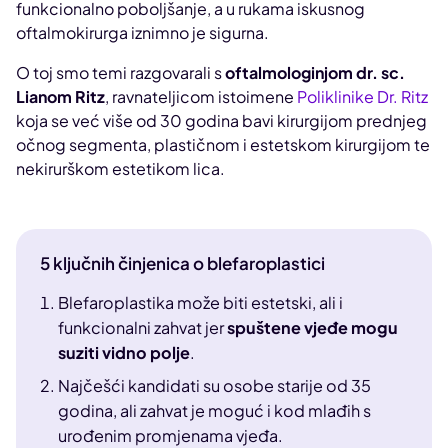
funkcionalno poboljšanje, a u rukama iskusnog
oftalmokirurga iznimno je sigurna.
O toj smo temi razgovarali s
oftalmologinjom dr. sc.
Lianom Ritz
, ravnateljicom istoimene
Poliklinike Dr. Ritz
koja se već više od 30 godina bavi kirurgijom prednjeg
očnog segmenta, plastičnom i estetskom kirurgijom te
nekirurškom estetikom lica.
5 ključnih činjenica o blefaroplastici
Blefaroplastika može biti estetski, ali i
funkcionalni zahvat jer
spuštene vjeđe mogu
suziti vidno polje
.
Najčešći kandidati su osobe starije od 35
godina, ali zahvat je moguć i kod mlađih s
urođenim promjenama vjeđa.