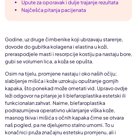
Upute za oporavak i dulje trajanje rezultata
Najčešća pitanja pacijenata
Godine, uz druge čimbenike koji ubrzavaju starenje,
dovode do gubitka kolagena i elastina u koži,
preraspodjele masti i resorpcije kostiju pa nastaju bore,
gubi se volumen lica, a koža se opušta.
Osim na tijelu, promjene nastaju i oko naših očiju;
slabljenje mišića i kože uzrokuju opuštanje gornjih
kapaka, što ponekad može ometati vid. Upravo ovdje
leži odgovor na pitanje je li blefaroplastika estetski ili
funkcionalan zahvat.
Naime, blefaroplastika
podrazumijeva operativno uklanjanje viška kože,
masnog tkiva i mišića s očnih kapaka čime se otvara
naš pogled, pa ne djelujemo stalno umorni. To u
konačnici pruža značajnu estetsku promjenu, ali i