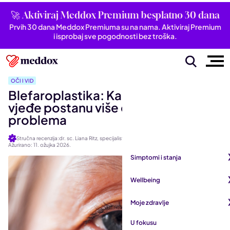
🚀 Aktiviraj Meddox Premium besplatno 30 dana
Prvih 30 dana Meddox Premiuma su na nama. Aktiviraj Premium
i isprobaj sve pogodnosti bez troška.
OČI I VID
Blefaroplastika: Kada spuštene
vjeđe postanu više od estetskog
problema
Stručna recenzija:dr. sc. Liana Ritz, specijalistica oftalmologije
Ažurirano: 11. ožujka 2026.
Simptomi i stanja
Pogledaj sve iz kategorije
Wellbeing
Autoimune bolesti
Pogledaj sve iz kategorije
Moje zdravlje
Bubrezi i mokraćni sustav
Mentalno zdravlje
Pogledaj sve iz kategorije
U fokusu
Dišni sustav
San