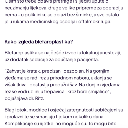
Osim što treba obaviti pretrage i slijediti upute o
neuzimanju lijekova, druge velike pripreme za operaciju
nema – u polikliniku se dolazi bez šminke, a sve ostalo
je u rukama medicinskog osoblja i oftalmokriruga.
Kako izgleda blefaroplastika?
Blefaroplastika se najčešće izvodi u lokalnoj anesteziji,
uz dodatak sedacije za opuštanje pacijenta.
“Zahvat je kratak, precizan i bezbolan. Na gornjim
vjeđama se radi rez u prirodnom naboru, uklanja se
višak tkiva i postavlja produžni šav. Na donjim vjeđama
rez se vodi uz liniju trepavica i kroz bore smijalice”,
objašnjava dr. Ritz.
Blagi otok, modrice i osjećaj zategnutosti uobičajeni su
i prolazni te se smanjuju tijekom nekoliko dana.
Komplikacije su rijetke, no moguće su. To mogu biti: