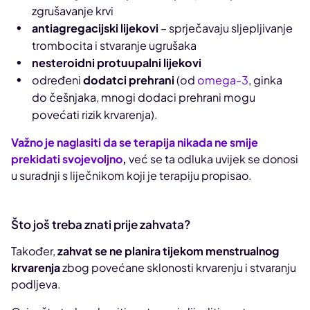
zgrušavanje krvi
antiagregacijski lijekovi
– sprječavaju sljepljivanje
trombocita i stvaranje ugrušaka
nesteroidni protuupalni lijekovi
određeni
dodatci prehrani
(od
omega-3
, ginka
do češnjaka, mnogi dodaci prehrani mogu
povećati rizik krvarenja).
Važno je naglasiti da se terapija nikada ne smije
prekidati svojevoljno
,
već se ta odluka uvijek se donosi
u suradnji s liječnikom koji je terapiju propisao.
Što još treba znati prije zahvata?
Također,
zahvat se ne planira tijekom menstrualnog
krvarenja
zbog povećane sklonosti krvarenju i stvaranju
podljeva.