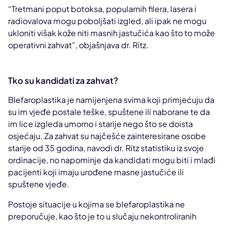
“Tretmani poput botoksa, popularnih filera, lasera i
radiovalova mogu poboljšati izgled, ali ipak ne mogu
ukloniti višak kože niti masnih jastučića kao što to može
operativni zahvat”, objašnjava dr. Ritz.
Tko su kandidati za zahvat?
Blefaroplastika je namijenjena svima koji primjećuju da
su im vjeđe postale teške, spuštene ili naborane te da
im lice izgleda umorno i starije nego što se doista
osjećaju. Za zahvat su najčešće zainteresirane osobe
starije od 35 godina, navodi dr. Ritz statistiku iz svoje
ordinacije, no napominje da kandidati mogu biti i mlađi
pacijenti koji imaju urođene masne jastučiće ili
spuštene vjeđe.
Postoje situacije u kojima se blefaroplastika ne
preporučuje, kao što je to u slučaju nekontroliranih