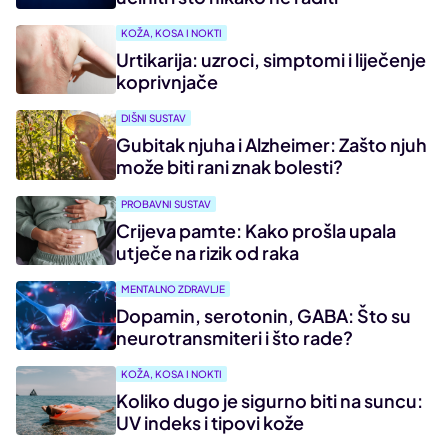
KOŽA, KOSA I NOKTI
Urtikarija: uzroci, simptomi i liječenje
koprivnjače
DIŠNI SUSTAV
Gubitak njuha i Alzheimer: Zašto njuh
može biti rani znak bolesti?
PROBAVNI SUSTAV
Crijeva pamte: Kako prošla upala
utječe na rizik od raka
MENTALNO ZDRAVLJE
Dopamin, serotonin, GABA: Što su
neurotransmiteri i što rade?
KOŽA, KOSA I NOKTI
Koliko dugo je sigurno biti na suncu:
UV indeks i tipovi kože