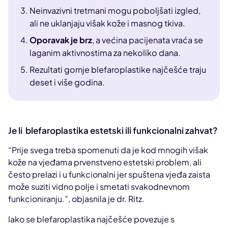
Neinvazivni tretmani mogu poboljšati izgled,
ali ne uklanjaju višak kože i masnog tkiva.
Oporavak je brz
, a većina pacijenata vraća se
laganim aktivnostima za nekoliko dana.
Rezultati gornje blefaroplastike najčešće traju
deset i više godina.
Je li blefaroplastika estetski ili funkcionalni zahvat?
“Prije svega treba spomenuti da je kod mnogih višak
kože na vjeđama prvenstveno estetski problem, ali
često prelazi i u funkcionalni jer spuštena vjeđa zaista
može suziti vidno polje i smetati svakodnevnom
funkcioniranju.”, objasnila je dr. Ritz.
Iako se blefaroplastika najčešće povezuje s