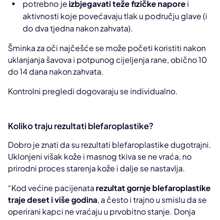
potrebno je
izbjegavati teže fizičke napore
i
aktivnosti koje povećavaju tlak u području glave (i
do dva tjedna nakon zahvata).
Šminka za oči najčešće se može početi koristiti nakon
uklanjanja šavova i potpunog cijeljenja rane, obično 10
do 14 dana nakon zahvata.
Kontrolni pregledi dogovaraju se individualno.
Koliko traju rezultati blefaroplastike?
Dobro je znati da su rezultati blefaroplastike dugotrajni.
Uklonjeni višak kože i masnog tkiva se ne vraća, no
prirodni proces starenja kože i dalje se nastavlja.
“Kod većine pacijenata
rezultat gornje blefaroplastike
traje deset i više godina
, a često i trajno u smislu da se
operirani kapci ne vraćaju u prvobitno stanje. Donja