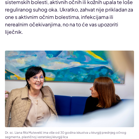
sistemskih bolesti, aktivnih očnih ili kožnih upala te loše
reguliranog suhog oka. Ukratko, zahvat nije prikladan za
one s aktivnim očnim bolestima, infekcijama ili
nerealnim očekivanjima, no na to će vas upozoriti
liječnik.
Dr. sc. Liana Ritz Mutevelić ima više od 30 godina iskustva u kirurgiji prednjeg očnog
segmenta, plastičnoj i estetskoj kirurgiji lica