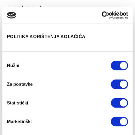
prolazno suho oko,
infekcija,
asimetrija,
nepravilno cijeljenje.
POLITIKA KORIŠTENJA KOLAČIĆA
Odabir
Nužni
pristanka
Za postavke
Statistički
Marketinški