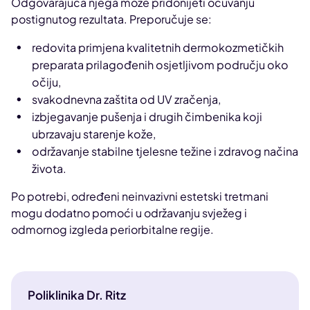
Odgovarajuća njega može pridonijeti očuvanju
postignutog rezultata. Preporučuje se:
redovita primjena kvalitetnih dermokozmetičkih
preparata prilagođenih osjetljivom području oko
očiju,
svakodnevna zaštita od UV zračenja,
izbjegavanje pušenja i drugih čimbenika koji
ubrzavaju starenje kože,
održavanje stabilne tjelesne težine i zdravog načina
života.
Po potrebi, određeni neinvazivni estetski tretmani
mogu dodatno pomoći u održavanju svježeg i
odmornog izgleda periorbitalne regije.
Poliklinika Dr. Ritz