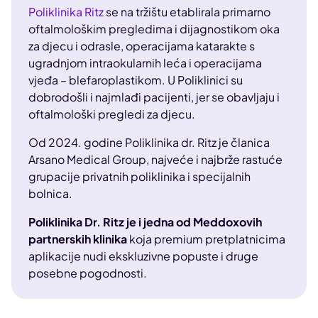
Poliklinika Ritz
se na tržištu etablirala primarno
oftalmološkim pregledima i dijagnostikom oka
za djecu i odrasle, operacijama katarakte s
ugradnjom intraokularnih leća i operacijama
vjeđa – blefaroplastikom. U Poliklinici su
dobrodošli i najmlađi pacijenti, jer se obavljaju i
oftalmološki pregledi za djecu.
Od 2024. godine Poliklinika dr. Ritz je članica
Arsano Medical Group, najveće i najbrže rastuće
grupacije privatnih poliklinika i specijalnih
bolnica.
Poliklinika Dr. Ritz je i jedna od Meddoxovih
partnerskih klinika
koja premium pretplatnicima
aplikacije nudi ekskluzivne popuste i druge
posebne pogodnosti.