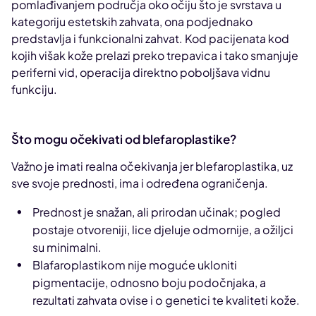
pomlađivanjem područja oko očiju što je svrstava u
kategoriju estetskih zahvata, ona podjednako
predstavlja i funkcionalni zahvat. Kod pacijenata kod
kojih višak kože prelazi preko trepavica i tako smanjuje
periferni vid, operacija direktno poboljšava vidnu
funkciju.
Što mogu očekivati od blefaroplastike?
Važno je imati realna očekivanja jer blefaroplastika, uz
sve svoje prednosti, ima i određena ograničenja.
Prednost je snažan, ali prirodan učinak; pogled
postaje otvoreniji, lice djeluje odmornije, a ožiljci
su minimalni.
Blafaroplastikom nije moguće ukloniti
pigmentacije, odnosno boju podočnjaka, a
rezultati zahvata ovise i o genetici te kvaliteti kože.