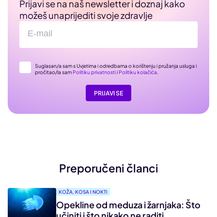
Prijavi se na naš newsletter i doznaj kako
možeš unaprijediti svoje zdravlje
Suglasan/a sam s Uvjetima i odredbama o korištenju i pružanja usluga i
pročitao/la sam
Politiku privatnosti
i
Politiku kolačića
.
PRIJAVI SE
Preporučeni članci
KOŽA, KOSA I NOKTI
Opekline od meduza i žarnjaka: Što
učiniti i što nikako ne raditi