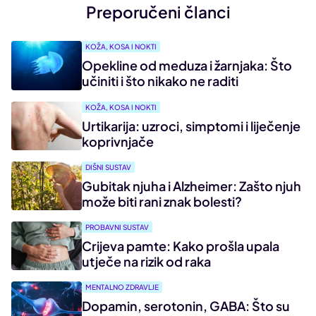
Preporučeni članci
KOŽA, KOSA I NOKTI
Opekline od meduza i žarnjaka: Što
učiniti i što nikako ne raditi
KOŽA, KOSA I NOKTI
Urtikarija: uzroci, simptomi i liječenje
koprivnjače
DIŠNI SUSTAV
Gubitak njuha i Alzheimer: Zašto njuh
može biti rani znak bolesti?
PROBAVNI SUSTAV
Crijeva pamte: Kako prošla upala
utječe na rizik od raka
MENTALNO ZDRAVLJE
Dopamin, serotonin, GABA: Što su