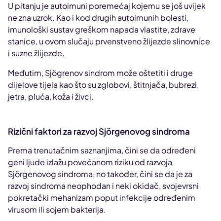
U pitanju je autoimuni poremećaj kojemu se još uvijek
ne zna uzrok. Kao i kod drugih autoimunih bolesti,
imunološki sustav greškom napada vlastite, zdrave
stanice, u ovom slučaju prvenstveno žlijezde slinovnice
i suzne žlijezde.
Međutim, Sjögrenov sindrom može oštetiti i druge
dijelove tijela kao što su zglobovi, štitnjača, bubrezi,
jetra, pluća, koža i živci.
Rizični faktori za razvoj Sjörgenovog sindroma
Prema trenutačnim saznanjima, čini se da određeni
geni ljude izlažu povećanom riziku od razvoja
Sjörgenovog sindroma, no također, čini se da je za
razvoj sindroma neophodan i neki okidač, svojevrsni
pokretački mehanizam poput infekcije određenim
virusom ili sojem bakterija.