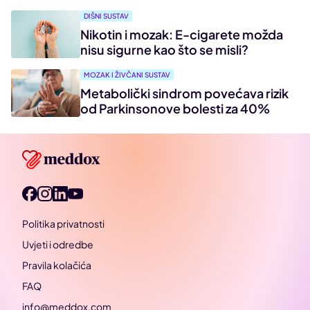
DIŠNI SUSTAV
Nikotin i mozak: E-cigarete možda
nisu sigurne kao što se misli?
MOZAK I ŽIVČANI SUSTAV
Metabolički sindrom povećava rizik
od Parkinsonove bolesti za 40%
Politika privatnosti
Uvjeti i odredbe
Pravila kolačića
FAQ
info@meddox.com