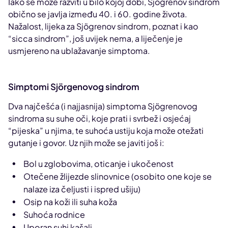
Iako se može razviti u bilo kojoj dobi, Sjögrenov sindrom
obično se javlja između 40. i 60. godine života.
Nažalost, lijeka za Sjögrenov sindrom, poznat i kao
“sicca sindrom”, još uvijek nema, a liječenje je
usmjereno na ublažavanje simptoma.
Simptomi Sjörgenovog sindrom
Dva najčešća (i najjasnija) simptoma Sjögrenovog
sindroma su suhe oči, koje prati i svrbež i osjećaj
“pijeska” u njima, te suhoća ustiju koja može otežati
gutanje i govor. Uz njih može se javiti još i:
Bol u zglobovima, oticanje i ukočenost
Otečene žlijezde slinovnice (osobito one koje se
nalaze iza čeljusti i ispred ušiju)
Osip na koži ili suha koža
Suhoća rodnice
Uporan suhi kašalj