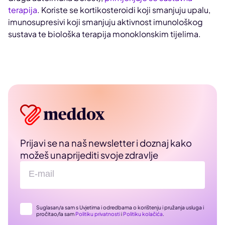
terapija
. Koriste se kortikosteroidi koji smanjuju upalu,
imunosupresivi koji smanjuju aktivnost imunološkog
sustava te biološka terapija monoklonskim tijelima.
Prijavi se na naš newsletter i doznaj kako
možeš unaprijediti svoje zdravlje
Suglasan/a sam s Uvjetima i odredbama o korištenju i pružanja usluga i
pročitao/la sam
Politiku privatnosti
i
Politiku kolačića
.