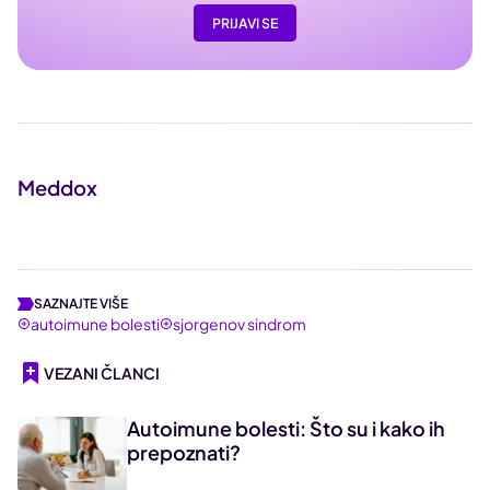
PRIJAVI SE
Meddox
SAZNAJTE VIŠE
autoimune bolesti
sjorgenov sindrom
VEZANI ČLANCI
Autoimune bolesti: Što su i kako ih
prepoznati?