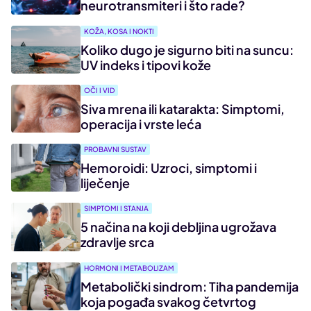
neurotransmiteri i što rade?
KOŽA, KOSA I NOKTI
Koliko dugo je sigurno biti na suncu:
UV indeks i tipovi kože
OČI I VID
Siva mrena ili katarakta: Simptomi,
operacija i vrste leća
PROBAVNI SUSTAV
Hemoroidi: Uzroci, simptomi i
liječenje
SIMPTOMI I STANJA
5 načina na koji debljina ugrožava
zdravlje srca
HORMONI I METABOLIZAM
Metabolički sindrom: Tiha pandemija
koja pogađa svakog četvrtog