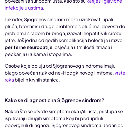
povezani sa suhoćom usta, kao što su
karijes
i
gljivične
infekcije u ustima
.
Također, Sjögrenov sindrom može uzrokovati upalu
pluća, bronhitis i druge probleme s plućima, dovesti do
problema s radom bubrega, izazvati hepatitis ili cirozu
jetre. Još jedna od rjeđih komplikacija bolesti je i razvoj
periferne neuropatije
, osjećaja utrnulosti, trnaca i
peckanja u rukama i stopalima.
Osobe koje boluju od Sjögrenovog sindroma imaju i
blago povećan rizik od ne-Hodgkinovog limfoma,
vrste
raka
bijelih krvnih stanica.
Kako se dijagnosticira Sjögrenov sindrom?
Nakon što se utvrde simptomi oka i/ili usta, pristupa se
ispitivanju drugih simptoma koji bi poduprli ili
opovrgnuli dijagnozu Sjögrenovog sindroma. Jedan od