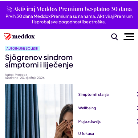
🚀 Aktiviraj Meddox Premium besplatno 30 dana
Prvih 30 dana Meddox Premiuma su na nama. Aktiviraj Premium
i isprobaj sve pogodnosti bez troška.
AUTOIMUNE BOLESTI
Sjögrenov sindrom: Uzroci,
simptomi i liječenje
Autor: Meddox
Ažurirano: 20. siječnja 2026.
Simptomi i stanja
Pogledaj sve iz kategorije
Wellbeing
Autoimune bolesti
Pogledaj sve iz kategorije
Moje zdravlje
Bubrezi i mokraćni sustav
Mentalno zdravlje
Pogledaj sve iz kategorije
U fokusu
Dišni sustav
San