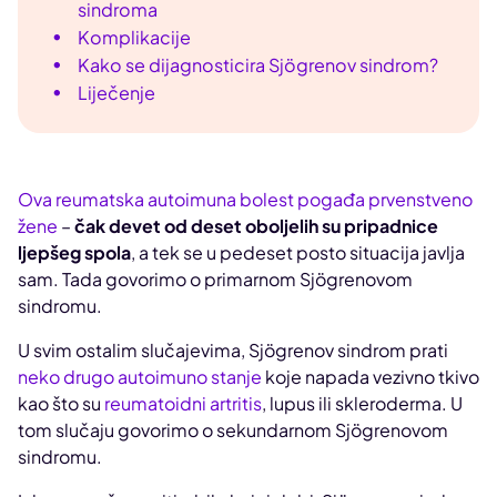
sindroma
Komplikacije
Kako se dijagnosticira Sjögrenov sindrom?
Liječenje
Ova reumatska autoimuna bolest pogađa prvenstveno
žene
–
čak devet od deset oboljelih su pripadnice
ljepšeg spola
, a tek se u pedeset posto situacija javlja
sam. Tada govorimo o primarnom Sjögrenovom
sindromu.
U svim ostalim slučajevima, Sjögrenov sindrom prati
neko drugo autoimuno stanje
koje napada vezivno tkivo
kao što su
reumatoidni artritis
, lupus ili skleroderma. U
tom slučaju govorimo o sekundarnom Sjögrenovom
sindromu.