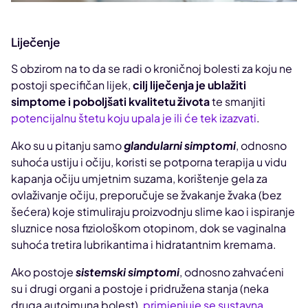
Liječenje
S obzirom na to da se radi o kroničnoj bolesti za koju ne
postoji specifičan lijek,
cilj liječenja je ublažiti
simptome i poboljšati kvalitetu života
te smanjiti
potencijalnu štetu koju upala je ili će tek izazvati
.
Ako su u pitanju samo
glandularni simptomi
, odnosno
suhoća ustiju i očiju, koristi se potporna terapija u vidu
kapanja očiju umjetnim suzama, korištenje gela za
ovlaživanje očiju, preporučuje se žvakanje žvaka (bez
šećera) koje stimuliraju proizvodnju slime kao i ispiranje
sluznice nosa fiziološkom otopinom, dok se vaginalna
suhoća tretira lubrikantima i hidratantnim kremama.
Ako postoje
sistemski simptomi
, odnosno zahvaćeni
su i drugi organi a postoje i pridružena stanja (neka
druga autoimuna bolest),
primjenjuje se sustavna