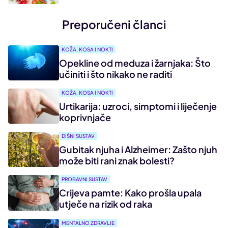
Preporučeni članci
KOŽA, KOSA I NOKTI
Opekline od meduza i žarnjaka: Što
učiniti i što nikako ne raditi
KOŽA, KOSA I NOKTI
Urtikarija: uzroci, simptomi i liječenje
koprivnjače
DIŠNI SUSTAV
Gubitak njuha i Alzheimer: Zašto njuh
može biti rani znak bolesti?
PROBAVNI SUSTAV
Crijeva pamte: Kako prošla upala
utječe na rizik od raka
MENTALNO ZDRAVLJE