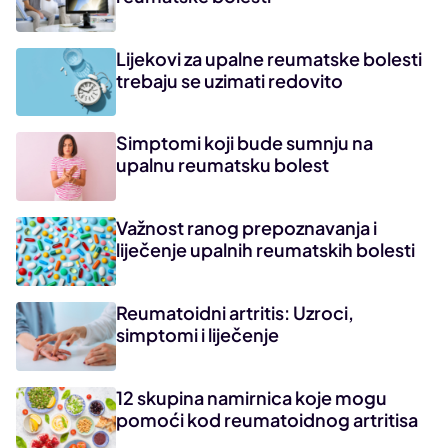
Lijekovi za upalne reumatske bolesti
trebaju se uzimati redovito
Simptomi koji bude sumnju na
upalnu reumatsku bolest
Važnost ranog prepoznavanja i
liječenje upalnih reumatskih bolesti
Reumatoidni artritis: Uzroci,
simptomi i liječenje
12 skupina namirnica koje mogu
pomoći kod reumatoidnog artritisa