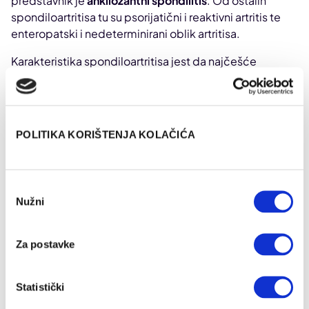
predstavnik je
ankilozantni spondilitis
. Od ostalih
spondiloartritisa tu su psorijatični i reaktivni artritis te
enteropatski i nedeterminirani oblik artritisa.
Karakteristika spondiloartritisa jest da najčešće
zahvaća kralježnicu i sakroilijakalne zglobove (spojne
zglobove kralježnice i zdjelice) te rjeđe periferne
zglobove (asimetrično).
POLITIKA KORIŠTENJA KOLAČIĆA
Zašto obolijevamo?
Nije poznat razlog zbog kojeg netko oboli od
Odabir
reumatoidnog artritisa ili spondiloartritisa, no na
Nužni
pristanka
pojavnost bolesti utječu brojni čimbenici kao što su:
Za postavke
naslijeđe (bolest i kod krvnog srodnika),
okoliš,
štetne navike (pušenje cigareta).
Statistički