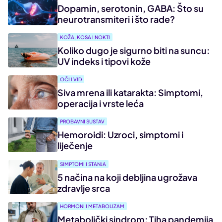
Dopamin, serotonin, GABA: Što su
neurotransmiteri i što rade?
KOŽA, KOSA I NOKTI
Koliko dugo je sigurno biti na suncu:
UV indeks i tipovi kože
OČI I VID
Siva mrena ili katarakta: Simptomi,
operacija i vrste leća
PROBAVNI SUSTAV
Hemoroidi: Uzroci, simptomi i
liječenje
SIMPTOMI I STANJA
5 načina na koji debljina ugrožava
zdravlje srca
HORMONI I METABOLIZAM
Metabolički sindrom: Tiha pandemija