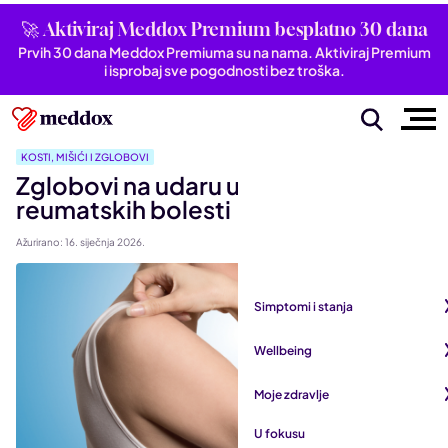
🚀 Aktiviraj Meddox Premium besplatno 30 dana
Prvih 30 dana Meddox Premiuma su na nama. Aktiviraj Premium
i isprobaj sve pogodnosti bez troška.
KOSTI, MIŠIĆI I ZGLOBOVI
Zglobovi na udaru upalnih
reumatskih bolesti
Ažurirano: 16. siječnja 2026.
Simptomi i stanja
Pogledaj sve iz kategorije
Wellbeing
Autoimune bolesti
Pogledaj sve iz kategorije
Moje zdravlje
Bubrezi i mokraćni sustav
Mentalno zdravlje
Pogledaj sve iz kategorije
U fokusu
Dišni sustav
San