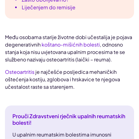
Liječenjem do remisije
Među osobama starije životne dobi učestalija je pojava
degenerativnih
koštano-mišićnih bolesti
, odnosno
stanja koja nisu uvjetovana upalnim procesima te se
službeno nazivaju osteoartritis (laički – reuma).
Osteoartritis
je najčešće posljedica mehaničkih
oštećenja kostiju, zglobova i hrskavice te njegova
učestalost raste sa starenjem.
Prouči Zdravstveni rječnik upalnih reumatskih
bolesti!
U upalnim reumatskim bolestima imunosni