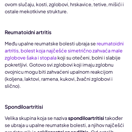
ovom slučaju, kosti, zglobovi, hrskavice, tetive, mišići i
ostale mekotkivne strukture.
Reumatoidni artritis
Među upalne reumatske bolesti ubraja se
reumatoidni
artritis, bolest koja najčešće simetrično zahvaća male
zglobove šaka i stopala
koji su otečeni, bolni i slabije
pokretljivi. Gotovo svi zglobovi koji imaju zglobnu
ovojnicu mogu biti zahvaćeni upalnom reakcijom
(koljena, laktovi, ramena, kukovi, žvačni zglobovi i
slično).
Spondiloartritisi
Velika skupina koja se naziva
spondiloartritisi
također
se ubraja u upalne reumatske bolesti, a njihov najčešći