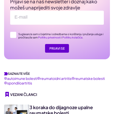
Prijavi se na naš newsletter i doznaj kako
možeš unaprijediti svoje zdravlje
Suglasan/a sam s Uvjetima i odredbama o korištenju i pružanja usluga i
pročitao/la sam
Politiku privatnosti
i
Politiku kolačića
.
PRIJAVI SE
SAZNAJTE VIŠE
autoimune bolesti
reumatoidni artritis
reumatske bolesti
spondiloartritis
VEZANI ČLANCI
3 koraka do dijagnoze upalne
reumatske bolesti