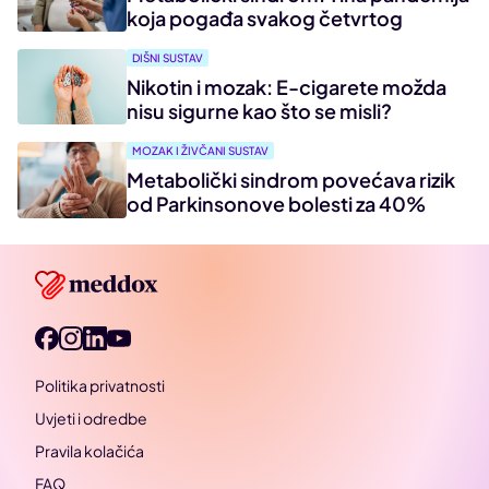
koja pogađa svakog četvrtog
DIŠNI SUSTAV
Nikotin i mozak: E-cigarete možda
nisu sigurne kao što se misli?
MOZAK I ŽIVČANI SUSTAV
Metabolički sindrom povećava rizik
od Parkinsonove bolesti za 40%
Politika privatnosti
Uvjeti i odredbe
Pravila kolačića
FAQ