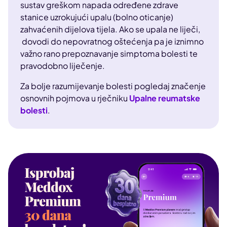
sustav greškom napada određene zdrave
stanice uzrokujući upalu (bolno oticanje)
zahvaćenih dijelova tijela. Ako se upala ne liječi,
dovodi do nepovratnog oštećenja pa je iznimno
važno rano prepoznavanje simptoma bolesti te
pravodobno liječenje.
Za bolje razumijevanje bolesti pogledaj značenje
osnovnih pojmova u rječniku
Upalne reumatske
bolesti
.