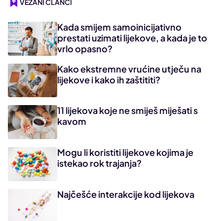
VEZANI ČLANCI
Kada smijem samoinicijativno
prestati uzimati lijekove, a kada je to
vrlo opasno?
Kako ekstremne vrućine utječu na
lijekove i kako ih zaštititi?
11 lijekova koje ne smiješ miješati s
kavom
Mogu li koristiti lijekove kojima je
istekao rok trajanja?
Najčešće interakcije kod lijekova