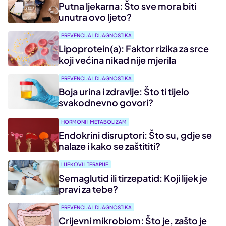
Putna ljekarna: Što sve mora biti
unutra ovo ljeto?
PREVENCIJA I DIJAGNOSTIKA
Lipoprotein(a): Faktor rizika za srce
koji većina nikad nije mjerila
PREVENCIJA I DIJAGNOSTIKA
Boja urina i zdravlje: Što ti tijelo
svakodnevno govori?
HORMONI I METABOLIZAM
Endokrini disruptori: Što su, gdje se
nalaze i kako se zaštititi?
LIJEKOVI I TERAPIJE
Semaglutid ili tirzepatid: Koji lijek je
pravi za tebe?
PREVENCIJA I DIJAGNOSTIKA
Crijevni mikrobiom: Što je, zašto je