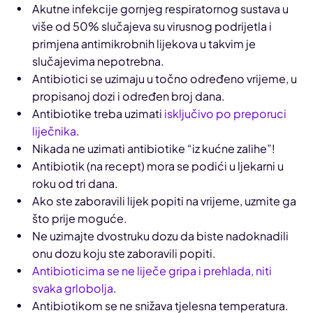
Akutne infekcije gornjeg respiratornog sustava u
više od 50% slučajeva su virusnog podrijetla i
primjena antimikrobnih lijekova u takvim je
slučajevima nepotrebna.
Antibiotici se uzimaju u točno određeno vrijeme, u
propisanoj dozi i određen broj dana.
Antibiotike treba uzimati
isključivo po preporuci
liječnika
.
Nikada ne uzimati antibiotike “iz kućne zalihe”!
Antibiotik (na recept) mora se podići u ljekarni u
roku od tri dana.
Ako ste zaboravili lijek popiti na vrijeme, uzmite ga
što prije moguće.
Ne uzimajte dvostruku dozu da biste nadoknadili
onu dozu koju ste zaboravili popiti.
Antibioticima se ne liječe gripa i prehlada, niti
svaka grlobolja
.
Antibiotikom se ne snižava tjelesna temperatura.