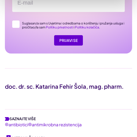
Suglasan/a sam s Uvjetima i odredbama o korištenju i pružanja usluga i
pročitao/la sam
Politiku privatnosti
i
Politiku kolačića
.
PRIJAVI SE
doc. dr. sc. Katarina Fehir Šola, mag. pharm.
SAZNAJTE VIŠE
antibiotici
antimikrobna rezistencija