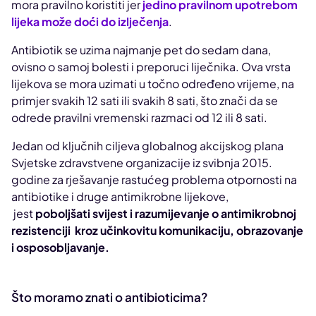
mora pravilno koristiti jer
jedino pravilnom upotrebom
lijeka može doći do izlječenja
.
Antibiotik se uzima najmanje pet do sedam dana,
ovisno o samoj bolesti i preporuci liječnika. Ova vrsta
lijekova se mora uzimati u točno određeno vrijeme, na
primjer svakih 12 sati ili svakih 8 sati, što znači da se
odrede pravilni vremenski razmaci od 12 ili 8 sati.
Jedan od ključnih ciljeva globalnog akcijskog plana
Svjetske zdravstvene organizacije iz svibnja 2015.
godine za rješavanje rastućeg problema otpornosti na
antibiotike i druge antimikrobne lijekove,
jest
poboljšati svijest i razumijevanje o antimikrobnoj
rezistenciji kroz učinkovitu komunikaciju, obrazovanje
i osposobljavanje.
Što moramo znati o antibioticima?