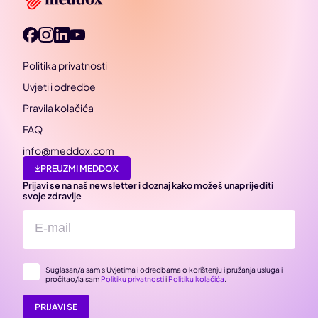
Politika privatnosti
Uvjeti i odredbe
Pravila kolačića
FAQ
info@meddox.com
PREUZMI MEDDOX
Prijavi se na naš newsletter i doznaj kako možeš unaprijediti
svoje zdravlje
Suglasan/a sam s Uvjetima i odredbama o korištenju i pružanja usluga i
pročitao/la sam
Politiku privatnosti
i
Politiku kolačića
.
PRIJAVI SE