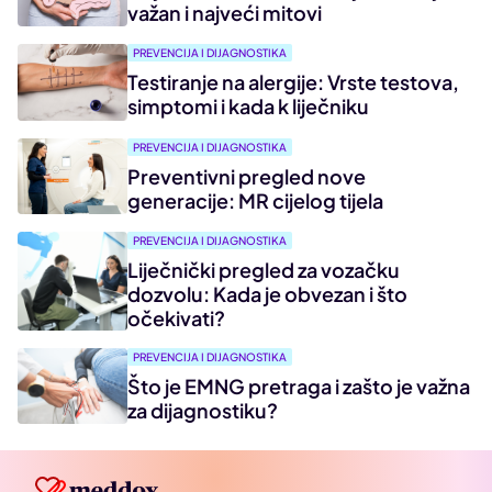
važan i najveći mitovi
PREVENCIJA I DIJAGNOSTIKA
Testiranje na alergije: Vrste testova,
simptomi i kada k liječniku
PREVENCIJA I DIJAGNOSTIKA
Preventivni pregled nove
generacije: MR cijelog tijela
PREVENCIJA I DIJAGNOSTIKA
Liječnički pregled za vozačku
dozvolu: Kada je obvezan i što
očekivati?
PREVENCIJA I DIJAGNOSTIKA
Što je EMNG pretraga i zašto je važna
za dijagnostiku?