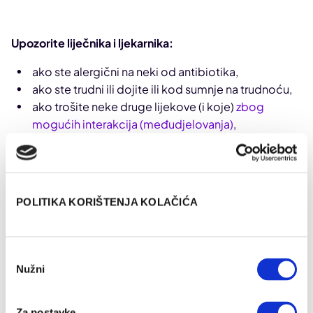
Upozorite liječnika i ljekarnika:
ako ste alergični na neki od antibiotika,
ako ste trudni ili dojite ili kod sumnje na trudnoću,
ako trošite neke druge lijekove (i koje)
zbog
mogućih interakcija (međudjelovanja)
,
ako imate bilo kakvu kroničnu bolest ili
metabolički poremećaj,
ako imate oštećenu bubrežnu ili jetrenu funkciju,
ako uzimate oralnu kontracepciju (antibiotici
POLITIKA KORIŠTENJA KOLAČIĆA
mogu smanjiti djelovanje kontracepcije).
Odabir
Zajedno spriječimo antimikrobnu rezistenciju
Nužni
pristanka
Stoga se temom ovogodišnjeg tjedna
“Zajedno
spriječimo antimikrobnu rezistenciju”
pozivaju svi
Za postavke