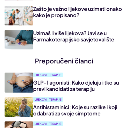
Zašto je važno lijekove uzimati onako
kako je propisano?
Uzimaš li više lijekova? Javi se u
Farmakoterapijsko savjetovalište
Preporučeni članci
LIJEKOVI I TERAPIJE
GLP-1 agonisti: Kako djeluju i tko su
pravi kandidati za terapiju
LIJEKOVI I TERAPIJE
Antihistaminici: Koje su razlike i koji
odabrati za svoje simptome
LIJEKOVI I TERAPIJE