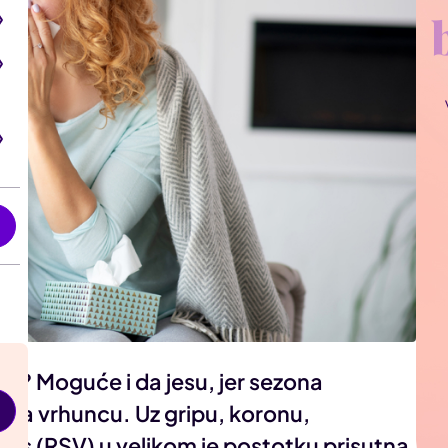
i
sni? Moguće i da jesu, jer sezona
je na vrhuncu. Uz gripu, koronu,
virus (RSV) u velikom je postotku prisutna