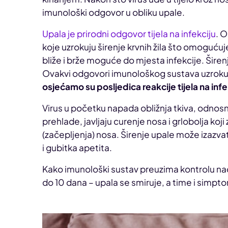
imunološki odgovor u obliku upale.
Upala je prirodni odgovor tijela na infekciju
. 
koje uzrokuju širenje krvnih žila što omoguć
bliže i brže moguće do mjesta infekcije. Širenje
Ovakvi odgovori imunološkog sustava uzrok
osjećamo su posljedica reakcije tijela na infe
Virus u početku napada obližnja tkiva, odnosn
prehlade, javljaju curenje nosa i grlobolja koj
(začepljenja) nosa. Širenje upale može izazv
i gubitka apetita.
Kako imunološki sustav preuzima kontrolu na
do 10 dana – upala se smiruje, a time i simpto