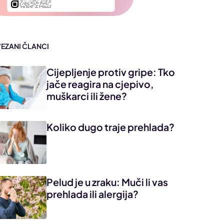
VEZANI ČLANCI
Cijepljenje protiv gripe: Tko
jače reagira na cjepivo,
muškarci ili žene?
Koliko dugo traje prehlada?
Pelud je u zraku: Muči li vas
prehlada ili alergija?