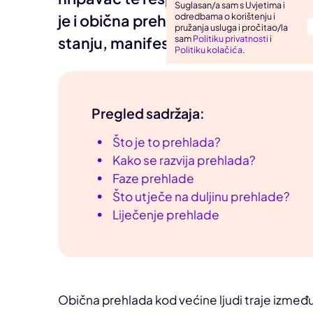
Suglasan/a sam s Uvjetima i
odredbama o korištenju i
je i obična prehlada koja se kod lj
Uho, grlo, nos
pružanja usluga i pročitao/la
sam
Politiku privatnosti
i
stanju, manifestira na različite nači
Zarazne bolesti
Politiku kolačića
.
Pregled sadržaja:
Što je to prehlada?
Kako se razvija prehlada?
Faze prehlade
Što utječe na duljinu prehlade?
Liječenje prehlade
Obična prehlada kod većine ljudi traje između