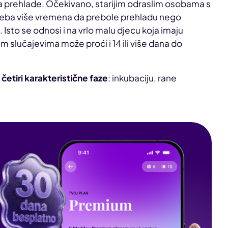
a prehlade. Očekivano, starijim odraslim osobama s
reba više vremena da prebole prehladu nego
to se odnosi i na vrlo malu djecu koja imaju
m slučajevima može proći i 14 ili više dana do
 četiri karakteristične faze
: inkubaciju, rane