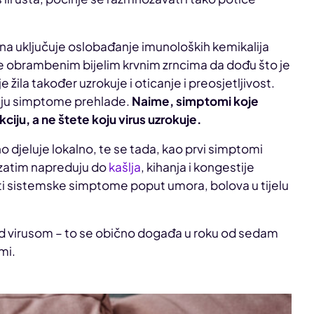
Ona uključuje oslobađanje imunoloških kemikalija
uje obrambenim bijelim krvnim zrncima da dođu što je
 žila također uzrokuje i oticanje i preosjetljivost.
uju simptome prehlade.
Naime, simptomi koje
kciju, a ne štete koju virus uzrokuje.
o djeluje lokalno, te se tada, kao prvi simptomi
i zatim napreduju do
kašlja
, kihanja i kongestije
ati sistemske simptome poput umora, bolova u tijelu
d virusom – to se obično događa u roku od sedam
mi.