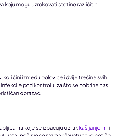
va koju mogu uzrokovati stotine različitih
s
, koji čini između polovice i dvije trećine svih
 infekcije pod kontrolu, za što se pobrine naš
terističan obrazac.
apljicama koje se izbacuju u zrak
kašljanjem
ili
 ili usta, počinje se razmnožavati i tako potiče