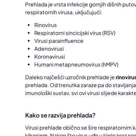
Prehlada je vrsta infekcije gornjih dišnih puto
respiratornih virusa, uključujući:
Rinovirus
Respiratorni sincicijski virus (RSV)
Virusi parainfluence
Adenovirusi
Koronavirusi
Humani metapneumovirus (hMPV)
Daleko najčešći uzročnik prehlade je
rinoviru
prehlada. Od trenutka zaraze pa do stavljanja
imunološki sustav, svi ovi virusi slijede karak
Kako se razvija prehlada?
Virusi prehlade obično se šire respiratornim k
kihanjem. Nakon što virus uđe u tijelo kroz nos