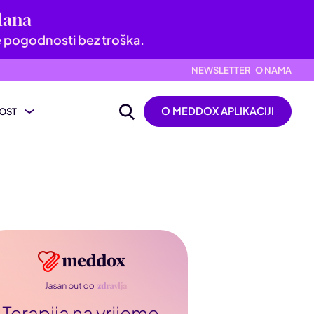
dana
e pogodnosti bez troška.
NEWSLETTER
O NAMA
O MEDDOX APLIKACIJI
OST
ijevanje nalaza
ik