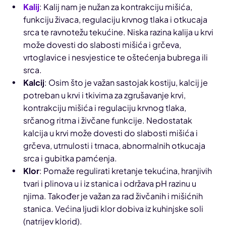
Kalij
: Kalij nam je nužan za kontrakciju mišića,
funkciju živaca, regulaciju krvnog tlaka i otkucaja
srca te ravnotežu tekućine. Niska razina kalija u krvi
može dovesti do slabosti mišića i grčeva,
vrtoglavice i nesvjestice te oštećenja bubrega ili
srca.
Kalcij
: Osim što je važan sastojak kostiju, kalcij je
potreban u krvi i tkivima za zgrušavanje krvi,
kontrakciju mišića i regulaciju krvnog tlaka,
srčanog ritma i živčane funkcije. Nedostatak
kalcija u krvi može dovesti do slabosti mišića i
grčeva, utrnulosti i trnaca, abnormalnih otkucaja
srca i gubitka pamćenja.
Klor
: Pomaže regulirati kretanje tekućina, hranjivih
tvari i plinova u i iz stanica i održava pH razinu u
njima. Također je važan za rad živčanih i mišićnih
stanica. Većina ljudi klor dobiva iz kuhinjske soli
(natrijev klorid).