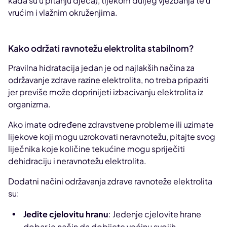
kada su u pitanju djeca), tijekom duljeg vježbanja te u
vrućim i vlažnim okruženjima.
Kako održati ravnotežu elektrolita stabilnom?
Pravilna hidratacija jedan je od najlakših načina za
održavanje zdrave razine elektrolita, no treba pripaziti
jer previše može doprinijeti izbacivanju elektrolita iz
organizma.
Ako imate određene zdravstvene probleme ili uzimate
lijekove koji mogu uzrokovati neravnotežu, pitajte svog
liječnika koje količine tekućine mogu spriječiti
dehidraciju i neravnotežu elektrolita.
Dodatni načini održavanja zdrave ravnoteže elektrolita
su:
Jedite cjelovitu hranu
: Jedenje cjelovite hrane
dobar je način da dobijete većinu svojih