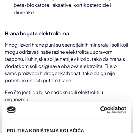
beta-blokatore, laksative, kortikosteroide i
diuretike.
Hrana bogata elektrolitima
Mnogi izvori hrane puni su esencijalnih minerala i soli koji
mogu održavati naše razine elektrolita u zdravom
rasponu. Kuhinjska sol je natrijev klorid, tako da hrana s
dodatkom soli osigurava oba ova elektrolita. Tijelo
samo proizvodi hidrogenkarbonat, tako da ga nije
potrebno unositi putem hrane.
Evo što jesti da bi se nadoknadili elektroliti u
organizmu:
Natrij
: usoljeni orašasti plodovi, pereci i slane
grickalice, sir.
Magnezij
: tamno lisnato zeleno povrće poput
POLITIKA KORIŠTENJA KOLAČIĆA