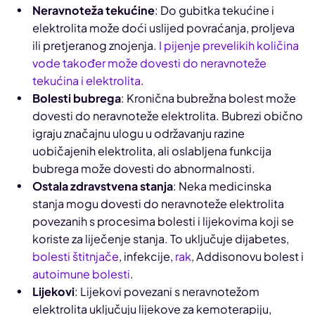
Neravnoteža tekućine
: Do gubitka tekućine i
elektrolita može doći uslijed povraćanja, proljeva
ili pretjeranog znojenja.
I pijenje prevelikih količina
vode također može dovesti do neravnoteže
tekućina i elektrolita
.
Bolesti bubrega
: Kronična bubrežna bolest može
dovesti do neravnoteže elektrolita. Bubrezi obično
igraju značajnu ulogu u održavanju razine
uobičajenih elektrolita, ali oslabljena funkcija
bubrega može dovesti do abnormalnosti.
Ostala zdravstvena stanja
: Neka medicinska
stanja mogu dovesti do neravnoteže elektrolita
povezanih s procesima bolesti i lijekovima koji se
koriste za liječenje stanja. To uključuje dijabetes,
bolesti štitnjače
, infekcije,
rak
, Addisonovu bolest i
autoimune bolesti
.
Lijekovi
: Lijekovi povezani s neravnotežom
elektrolita uključuju lijekove za kemoterapiju,