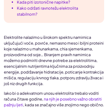
Kada piti izotonične napitke?
Kako održati ravnotežu elektrolita
stabilnom?
Elektrolite nalazimo u širokom spektru namirnica
uključujući voće, povrće, nemasno meso i biljni proteini
koje nalazimo u mahunarkama, chia sjemenkama,
proizvodima od soje… Biranjem pravih namirnica
možemo podmiriti dnevne potrebe za elektrolitima,
esencijalnim nutrijentima ključnima za proizvodnju
energije, podržavanje hidratacije, poticanje kontrakcija
mišića, regulaciju krvnog tlaka, potporu zdravlju živaca i
još niz drugih funkcija.
Iako bi o adekvatnom unosu elektrolita trebalo voditi
računa čitave godine,
na njih je posebno važno obratiti
pažnju ljeti
, kada se značajno više znojimo nego obično.