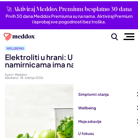
🚀 Aktiviraj Meddox Premium besplatno 30 dana
Prvih 30 dana Meddox Premiuma su na nama. Aktiviraj Premium
i isprobaj sve pogodnosti bez troška.
WELLBEING
Elektroliti u hrani: U kojim ih
namirnicama ima najviše?
Autor: Meddox
Ažurirano: 18. svibnja 2026.
Simptomi i stanja
Pogledaj sve iz kategorije
Wellbeing
Autoimune bolesti
Pogledaj sve iz kategorije
Moje zdravlje
Bubrezi i mokraćni sustav
Mentalno zdravlje
Pogledaj sve iz kategorije
U fokusu
Dišni sustav
San