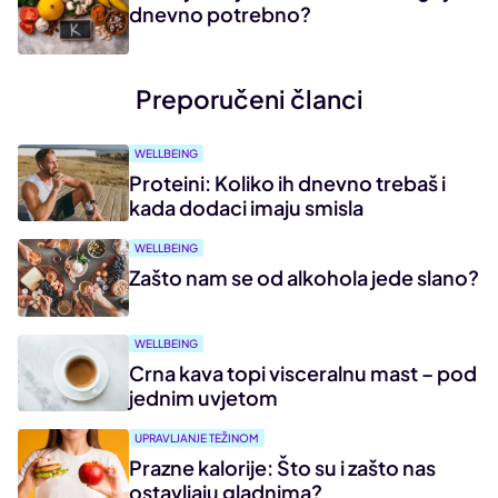
dnevno potrebno?
Preporučeni članci
WELLBEING
Proteini: Koliko ih dnevno trebaš i
kada dodaci imaju smisla
WELLBEING
Zašto nam se od alkohola jede slano?
WELLBEING
Crna kava topi visceralnu mast – pod
jednim uvjetom
UPRAVLJANJE TEŽINOM
Prazne kalorije: Što su i zašto nas
ostavljaju gladnima?