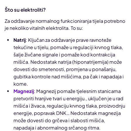
Što su elektroliti?
Za održavanje normalnog funkcioniranja tijela potrebno
je nekoliko vitalnih elektrolita. To su:
Natrij
: Ključan za održavanje prave ravnoteže
tekućine u tijelu, pomaže u regulaciji krvnog tlaka,
šalje živčane signale i pomaže kod kontrakcija
mišića. Nedostatak natrija (hiponatrijemija) može
dovesti do smetenosti, promjena u ponašanju,
gubitka kontrole nad mišićima, pa čak i napadaja i
kome.
Magnezij
: Magnezij pomaže tjelesnim stanicama
pretvoriti hranjive tvari u energiju., uključen je u rad
mišića i živaca, regulaciju krvnog tlaka, proizvodnju
energije, popravak DNK… Nedostatak magnezija
može dovesti do grčeva i slabosti mišića,
napadaja i abnormalnog srčanog ritma.