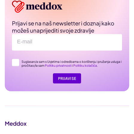
Prijavi se na naš newsletter i doznaj kako
možeš unaprijediti svoje zdravlje
Suglasan/a sam s Uvjetima i odredbama o korištenju i pružanja usluga i
pročitao/la sam
Politiku privatnosti
i
Politiku kolačića
.
PRIJAVI SE
Meddox