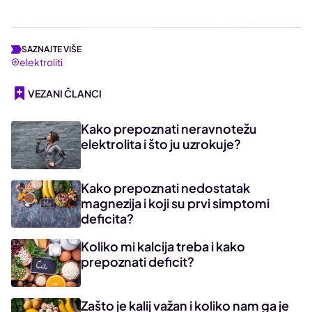
SAZNAJTE VIŠE
elektroliti
VEZANI ČLANCI
Kako prepoznati neravnotežu
elektrolita i što ju uzrokuje?
Kako prepoznati nedostatak
magnezija i koji su prvi simptomi
deficita?
Koliko mi kalcija treba i kako
prepoznati deficit?
Zašto je kalij važan i koliko nam ga je