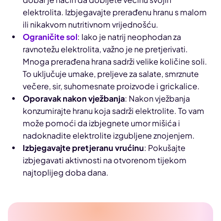
elektrolita. Izbjegavajte prerađenu hranu s malom
ili nikakvom nutritivnom vrijednošću.
Ograničite sol
: Iako je natrij neophodan za
ravnotežu elektrolita, važno je ne pretjerivati.
Mnoga prerađena hrana sadrži velike količine soli.
To uključuje umake, preljeve za salate, smrznute
večere, sir, suhomesnate proizvode i grickalice.
Oporavak nakon vježbanja
: Nakon vježbanja
konzumirajte hranu koja sadrži elektrolite. To vam
može pomoći da izbjegnete umor mišića i
nadoknadite elektrolite izgubljene znojenjem.
Izbjegavajte pretjeranu vrućinu
: Pokušajte
izbjegavati aktivnosti na otvorenom tijekom
najtoplijeg doba dana.