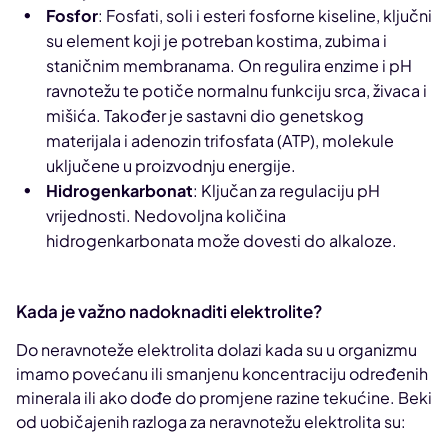
Fosfor
: Fosfati, soli i esteri fosforne kiseline, ključni
su element koji je potreban kostima, zubima i
staničnim membranama. On regulira enzime i pH
ravnotežu te potiče normalnu funkciju srca, živaca i
mišića. Također je sastavni dio genetskog
materijala i adenozin trifosfata (ATP), molekule
uključene u proizvodnju energije.
Hidrogenkarbonat
: Ključan za regulaciju pH
vrijednosti. Nedovoljna količina
hidrogenkarbonata može dovesti do alkaloze.
Kada je važno nadoknaditi elektrolite?
Do neravnoteže elektrolita dolazi kada su u organizmu
imamo povećanu ili smanjenu koncentraciju određenih
minerala ili ako dođe do promjene razine tekućine. Beki
od uobičajenih razloga za neravnotežu elektrolita su: