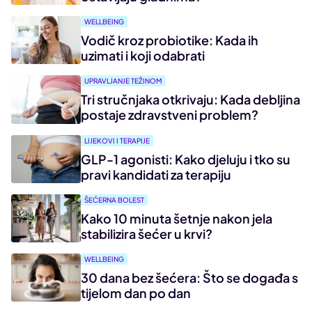
WELLBEING
Vodič kroz probiotike: Kada ih
uzimati i koji odabrati
UPRAVLJANJE TEŽINOM
Tri stručnjaka otkrivaju: Kada debljina
postaje zdravstveni problem?
LIJEKOVI I TERAPIJE
GLP-1 agonisti: Kako djeluju i tko su
pravi kandidati za terapiju
ŠEĆERNA BOLEST
Kako 10 minuta šetnje nakon jela
stabilizira šećer u krvi?
WELLBEING
30 dana bez šećera: Što se događa s
tijelom dan po dan