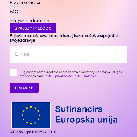
Pravila kolačića
FAQ
info@meddox.com
PREUZMI MEDDOX
Prijavi se na naš newsletter i doznaj kako možeš unaprijediti
svoje zdravlje
Suglasan/a sam s Uvjetima i odredbama o korištenju i pružanja usluga i
pročitao/la sam
Politiku privatnosti
i
Politiku kolačića
.
PRIJAVI SE
©Copyright Meddox 2026