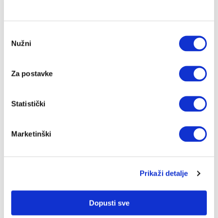
špinata i blitve, sjemenke (chia, sjemenke
bundeve), orašasti plodovi (bademi, indijski
oraščići, kikiriki), mahunarke, nemasni mliječni
Odabir
proizvodi, losos, iverak.
Nužni
pristanka
Kalij
: banane, krumpir, lisnato povrće, citrusi, gljive,
školjke, tuna, jogurt i mahunarke poput graha, leće
i graška.
Za postavke
Kalcij
: mlijeko, jogurt, sojino mlijeko, sardine,
špinat, raštika, kelj.
Statistički
Fosfor
: Jogurt, piletina, zobene pahuljice, leća,
losos, riža, sir.
Marketinški
Prikaži detalje
Dopusti sve