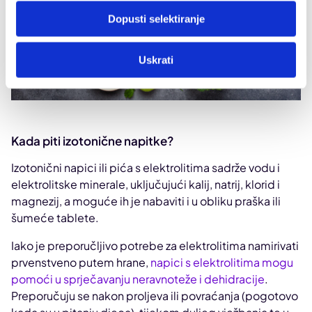
Dopusti selektiranje
Uskrati
Kada piti izotonične napitke?
Izotonični napici ili pića s elektrolitima sadrže vodu i
elektrolitske minerale, uključujući kalij, natrij, klorid i
magnezij, a moguće ih je nabaviti i u obliku praška ili
šumeće tablete.
Iako je preporučljivo potrebe za elektrolitima namirivati
prvenstveno putem hrane,
napici s elektrolitima mogu
pomoći u sprječavanju neravnoteže i dehidracije
.
Preporučuju se nakon proljeva ili povraćanja (pogotovo