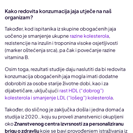
Kako redovita konzumacija jaja utječe na naš
organizam?
Također, kod ispitanika iz skupine obogaćenih jaja
uočeno je smanjenje ukupne
razine kolesterola
,
rezistencije na inzulin i troponina visoke osjetljivosti
(marker oštećenja srca), pa čak i povećanje razine
vitamina B.
Osim toga, rezultati studije daju naslutiti da bi redovita
konzumacija obogaćenih jaja mogla imati dodatne
dobrobiti za osobe starije životne dobi, kao i za
dijabetičare, uključujući
rast HDL (“dobrog”)
kolesterola i smanjenje LDL (“lošeg”) kolesterola
.
Također, do sličnog je zaključka došla i jedna domaća
studija iz 2020., koju su proveli znanstvenici okupljeni
oko
Znanstvenog centra izvrsnosti za personaliziranu
brigu o zdravlju
koje se bavi provođenjem istraživanja iz