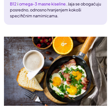
B12
i
omega-3 masne kiseline
. Jaja se obogaćuju
posredno, odnosno hranjenjem kokoši
specifičnim namirnicama.