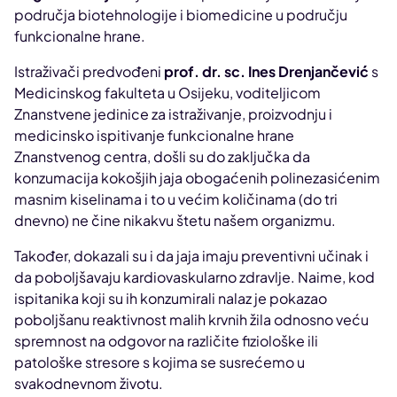
područja biotehnologije i biomedicine u području
funkcionalne hrane.
Istraživači predvođeni
prof. dr. sc. Ines Drenjančević
s
Medicinskog fakulteta u Osijeku, voditeljicom
Znanstvene jedinice za istraživanje, proizvodnju i
medicinsko ispitivanje funkcionalne hrane
Znanstvenog centra, došli su do zaključka da
konzumacija kokošjih jaja obogaćenih polinezasićenim
masnim kiselinama i to u većim količinama (do tri
dnevno) ne čine nikakvu štetu našem organizmu.
Također, dokazali su i da jaja imaju preventivni učinak i
da poboljšavaju kardiovaskularno zdravlje. Naime, kod
ispitanika koji su ih konzumirali nalaz je pokazao
poboljšanu reaktivnost malih krvnih žila odnosno veću
spremnost na odgovor na različite fiziološke ili
patološke stresore s kojima se susrećemo u
svakodnevnom životu.