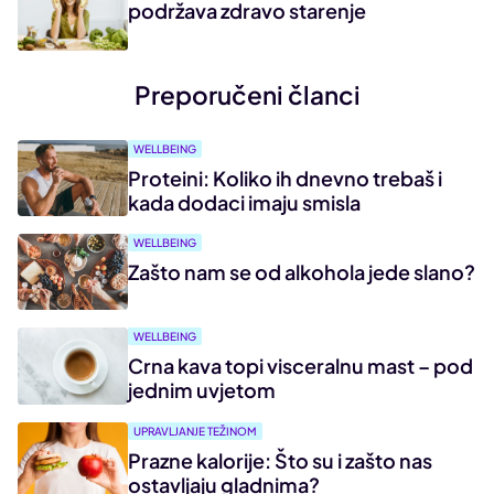
podržava zdravo starenje
Preporučeni članci
WELLBEING
Proteini: Koliko ih dnevno trebaš i
kada dodaci imaju smisla
WELLBEING
Zašto nam se od alkohola jede slano?
WELLBEING
Crna kava topi visceralnu mast – pod
jednim uvjetom
UPRAVLJANJE TEŽINOM
Prazne kalorije: Što su i zašto nas
ostavljaju gladnima?