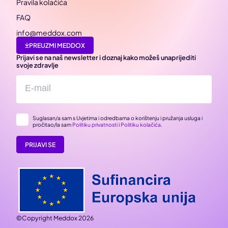
Pravila kolačića
FAQ
info@meddox.com
PREUZMI MEDDOX
Prijavi se na naš newsletter i doznaj kako možeš unaprijediti
svoje zdravlje
Suglasan/a sam s Uvjetima i odredbama o korištenju i pružanja usluga i
pročitao/la sam
Politiku privatnosti
i
Politiku kolačića
.
PRIJAVI SE
©Copyright Meddox 2026