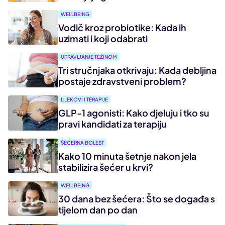
WELLBEING
Vodič kroz probiotike: Kada ih
uzimati i koji odabrati
UPRAVLJANJE TEŽINOM
Tri stručnjaka otkrivaju: Kada debljina
postaje zdravstveni problem?
LIJEKOVI I TERAPIJE
GLP-1 agonisti: Kako djeluju i tko su
pravi kandidati za terapiju
ŠEĆERNA BOLEST
Kako 10 minuta šetnje nakon jela
stabilizira šećer u krvi?
WELLBEING
30 dana bez šećera: Što se događa s
tijelom dan po dan