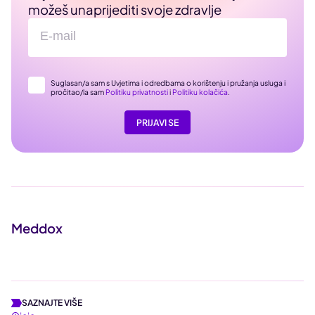
možeš unaprijediti svoje zdravlje
Suglasan/a sam s Uvjetima i odredbama o korištenju i pružanja usluga i
pročitao/la sam
Politiku privatnosti
i
Politiku kolačića
.
PRIJAVI SE
Meddox
SAZNAJTE VIŠE