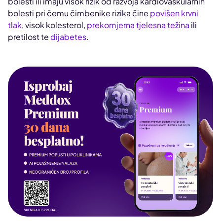
bolesti ili imaju visok rizik od razvoja kardiovaskularnih
bolesti pri čemu čimbenike rizika čine
povišen krvni
tlak
, visok kolesterol,
prekomjerna tjelesna težina
ili
pretilost te
dijabetes
.