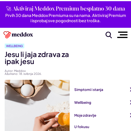
🚀 Aktiviraj Meddox Premium besplatno 30 dana
Prvih 30 dana Meddox Premiuma su na nama. Aktiviraj Premium
i isprobaj sve pogodnosti bez troška.
WELLBEING
Jesu li jaja zdrava za srce? Izgleda da
ipak jesu
Autor: Meddox
Ažurirano: 18. svibnja 2026.
Simptomi i stanja
Pogledaj sve iz kategorije
Wellbeing
Autoimune bolesti
Pogledaj sve iz kategorije
Moje zdravlje
Bubrezi i mokraćni sustav
Mentalno zdravlje
Pogledaj sve iz kategorije
U fokusu
Dišni sustav
San