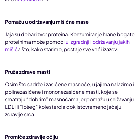
Pomažu u održavanju mišićne mase
Jaja su dobar izvor proteina. Konzumiranje hrane bogate
proteinima može pomoći
u izgradnji i održavanju jakih
mišić
a što, kako starimo, postaje sve veći izazov.
Pruža zdrave masti
Osim što sadrže i zasićene masnoće, u jajima nalazimo i
polinezasićene i mononezasićene masti, koje se
smatraju “dobrim” masnoćama jer pomažu u snižavanju
LDL ili “lošeg” kolesterola dok istovremeno jačaju
zdravlje srca.
Promiče zdravlje očiju