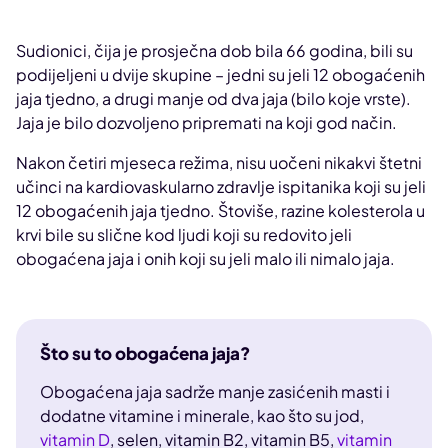
Sudionici, čija je prosječna dob bila 66 godina, bili su
podijeljeni u dvije skupine – jedni su jeli 12 obogaćenih
jaja tjedno, a drugi manje od dva jaja (bilo koje vrste).
Jaja je bilo dozvoljeno pripremati na koji god način.
Nakon četiri mjeseca režima, nisu uočeni nikakvi štetni
učinci na kardiovaskularno zdravlje ispitanika koji su jeli
12 obogaćenih jaja tjedno. Štoviše, razine kolesterola u
krvi bile su slične kod ljudi koji su redovito jeli
obogaćena jaja i onih koji su jeli malo ili nimalo jaja.
Što su to obogaćena jaja?
Obogaćena jaja sadrže manje zasićenih masti i
dodatne vitamine i minerale, kao što su jod,
vitamin D
, selen, vitamin B2, vitamin B5,
vitamin