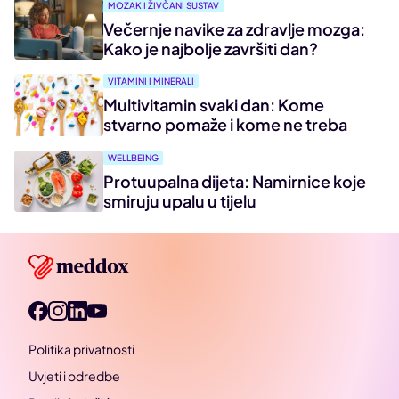
MOZAK I ŽIVČANI SUSTAV
Večernje navike za zdravlje mozga:
Kako je najbolje završiti dan?
VITAMINI I MINERALI
Multivitamin svaki dan: Kome
stvarno pomaže i kome ne treba
WELLBEING
Protuupalna dijeta: Namirnice koje
smiruju upalu u tijelu
Politika privatnosti
Uvjeti i odredbe