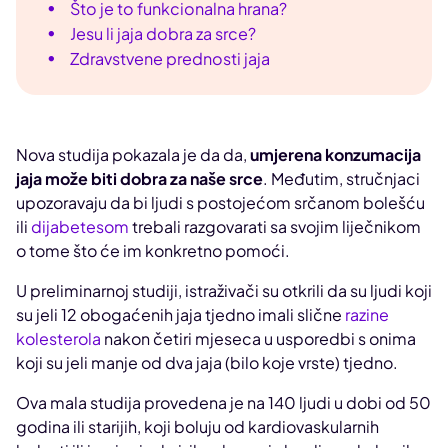
Što je to funkcionalna hrana?
Jesu li jaja dobra za srce?
Zdravstvene prednosti jaja
Nova studija pokazala je da da,
umjerena konzumacija
jaja može biti dobra za naše srce
. Međutim, stručnjaci
upozoravaju da bi ljudi s postojećom srčanom bolešću
ili
dijabetesom
trebali razgovarati sa svojim liječnikom
o tome što će im konkretno pomoći.
U preliminarnoj studiji, istraživači su otkrili da su ljudi koji
su jeli 12 obogaćenih jaja tjedno imali slične
razine
kolesterola
nakon četiri mjeseca u usporedbi s onima
koji su jeli manje od dva jaja (bilo koje vrste) tjedno.
Ova mala studija provedena je na 140 ljudi u dobi od 50
godina ili starijih, koji boluju od kardiovaskularnih