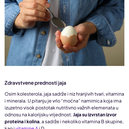
Zdravstvene prednosti jaja
Osim kolesterola, jaja sadrže i niz hranjivih tvari, vitamina
i minerala. U pitanju je vrlo “moćna” namirnica koja ima
izuzetno visok postotak nutritivno važnih elemenata u
odnosu na kalorijsku vrijednost.
Jaja su izvrstan izvor
proteina i kolina
, a sadrže i nekoliko vitamina B skupine,
kao i
vitamine A
i D.