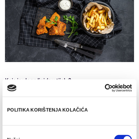
Koja je uloga lipida u tijelu?
Lipidi imaju niz funkcija, uključujući:
Potpora stanicama i pomoć u bitnim funkcijama.
POLITIKA KORIŠTENJA KOLAČIĆA
Zaštita živčanih stanica.
Pomažu tijelu da apsorbira određene vitamine.
Pomažu u proizvodnji hormona, uključujući
Odabir
estrogen,
testosteron
i kortizol.