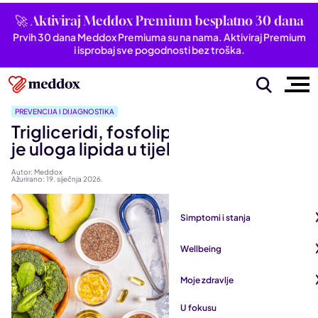
🚀 Aktiviraj Meddox Premium besplatno 30 dana
Prvih 30 dana Meddox Premiuma su na nama. Aktiviraj Premium
i isprobaj sve pogodnosti bez troška.
PREVENCIJA I DIJAGNOSTIKA
Trigliceridi, fosfolipidi, steroli: Koja
je uloga lipida u tijelu?
Autor: Meddox
Ažurirano: 19. siječnja 2026.
Simptomi i stanja
Pogledaj sve iz kategorije
Wellbeing
Autoimune bolesti
Pogledaj sve iz kategorije
Moje zdravlje
Bubrezi i mokraćni sustav
Mentalno zdravlje
Pogledaj sve iz kategorije
U fokusu
Dišni sustav
San