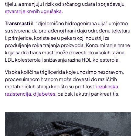
tijelu, a smanjuju i rizik od srčanog udara i sprječavaju
stvaranje krvnih ugrušaka
.
Transmasti
ili “djelomično hidrogenirana ulja” umjetno
su stvorena da prerađenoj hrani daju određenu teksturu
i, primjerice, koriste se u pekarskoj industriji za
produljenje roka trajanja proizvoda. Konzumiranje hrane
koja sadrži trans masti može dovesti do visokih razina
LDL kolesterola i snižavanja razina HDL kolesterola.
Visoka količina triglicerida koje unosimo nezdravom,
procesuiranom hranom može dovesti do različitih
metaboličkih stanja kao što su pretilost,
inzulinska
rezistencija
,
dijabetes
, pa čak i akutni pankreatitis.