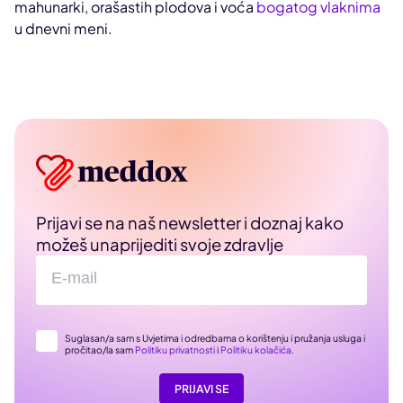
mahunarki, orašastih plodova i voća
bogatog vlaknima
u dnevni meni.
Prijavi se na naš newsletter i doznaj kako
možeš unaprijediti svoje zdravlje
Suglasan/a sam s Uvjetima i odredbama o korištenju i pružanja usluga i
pročitao/la sam
Politiku privatnosti
i
Politiku kolačića
.
PRIJAVI SE