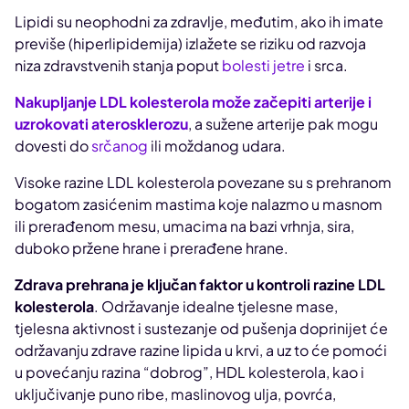
Lipidi su neophodni za zdravlje, međutim, ako ih imate
previše (hiperlipidemija) izlažete se riziku od razvoja
niza zdravstvenih stanja poput
bolesti jetre
i srca.
Nakupljanje LDL kolesterola može začepiti arterije i
uzrokovati aterosklerozu
, a sužene arterije pak mogu
dovesti do
srčanog
ili moždanog udara.
Visoke razine LDL kolesterola povezane su s prehranom
bogatom zasićenim mastima koje nalazmo u masnom
ili prerađenom mesu, umacima na bazi vrhnja, sira,
duboko pržene hrane i prerađene hrane.
Zdrava prehrana je ključan faktor u kontroli razine LDL
kolesterola
. Održavanje idealne tjelesne mase,
tjelesna aktivnost i sustezanje od pušenja doprinijet će
održavanju zdrave razine lipida u krvi, a uz to će pomoći
u povećanju razina “dobrog”, HDL kolesterola, kao i
uključivanje puno ribe, maslinovog ulja, povrća,