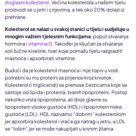
zloglasni kolesterol
. Većina kolesterola u našem tijelu
proizvodi se u jetri i crijevima, a tek oko 20% dolazi iz
prehrane.
Kolesterol se nalazi u svakoj stanici u tijelu i sudjeluje u
mnogim važnim tjelesnim funkcijama
, poput stvaranja
hormona i
vitamina D
. Također je ključan za stvaranje
soli žučne kiseline, tvari koje pomažu tijelu razgraditi
masnoće i apsorbirati vitamine.
Budući da je kolesterol masnoća i nije topiv u vodi,
potrebni su mu proteini za prijenos kroz krvotok.
Kolesterol (i trigliceridi) se prenose česticama koje se
sastoje od lipida i proteina, zvanih lipoproteini. Postoji
nekoliko vrsta lipoproteina, ali dvije glavne su
lipoprotein visoke gustoće (HDL) i lipoprotein niske
gustoće (LDL). HDL nazivamo “dobrim” kolesterolom
jer apsorbira kolesterol i vraća ga natrag u jetru, a LDL
se “lošim” jer se može nakupljati u krvnim žilama.