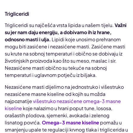
Trigliceridi
Trigliceridi su najčešća vrsta lipida u našem tijelu.
Važni
su jer nam daju energiju, a dobivamo ih iz hrane,
odnosno masti i ulja.
Lipidi koje unosimo prehranom
mogu biti zasićene i nezasićene masti. Zasićene masti
su krute na sobnoj temperaturi i obično se dobivaju iz
životinjskih proizvoda kao što su meso, maslac i sir.
Nezasićene masti obično su tekuće na sobnoj
temperaturi i uglavnom potječu iz biljaka.
Nezasićene masti dijelimo na jednostruko i višestruko
nezasićene masne kiseline od kojih su možda
najpoznatije
višestruko nezasićene omega-3 masne
kiseline
koje nalazimo u hrani poput tune, lososa,
orašastih plodova, sjemenki, avokada i zelenog
lisnatog povrća.
Omega-3 masne kiseline
pomažu u
smanjenju upale te regulaciji krvnog tlaka i triglicerida u