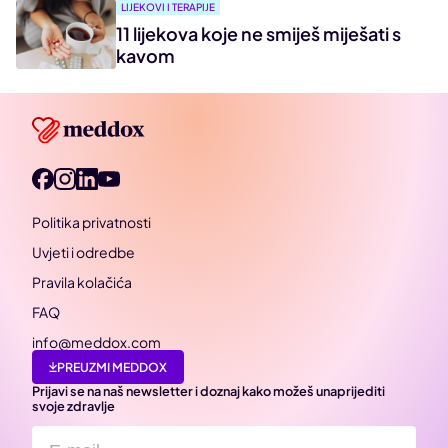
LIJEKOVI I TERAPIJE
11 lijekova koje ne smiješ miješati s
kavom
Politika privatnosti
Uvjeti i odredbe
Pravila kolačića
FAQ
info@meddox.com
PREUZMI MEDDOX
Prijavi se na naš newsletter i doznaj kako možeš unaprijediti
svoje zdravlje