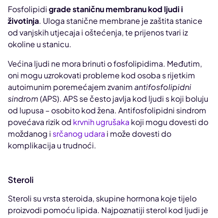
Fosfolipidi
grade staničnu membranu kod ljudi i
životinja
. Uloga stanične membrane je zaštita stanice
od vanjskih utjecaja i oštećenja, te prijenos tvari iz
okoline u stanicu.
Većina ljudi ne mora brinuti o fosfolipidima. Međutim,
oni mogu uzrokovati probleme kod osoba s rijetkim
autoimunim poremećajem zvanim
antifosfolipidni
sindrom
(APS). APS se često javlja kod ljudi s koji boluju
od lupusa – osobito kod žena. Antifosfolipidni sindrom
povećava rizik od
krvnih ugrušaka
koji mogu dovesti do
moždanog i
srčanog udara
i može dovesti do
komplikacija u trudnoći.
Steroli
Steroli su vrsta steroida, skupine hormona koje tijelo
proizvodi pomoću lipida. Najpoznatiji sterol kod ljudi je