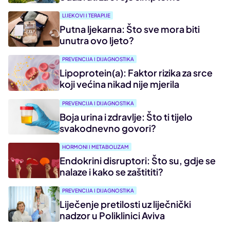
LIJEKOVI I TERAPIJE
Putna ljekarna: Što sve mora biti
unutra ovo ljeto?
PREVENCIJA I DIJAGNOSTIKA
Lipoprotein(a): Faktor rizika za srce
koji većina nikad nije mjerila
PREVENCIJA I DIJAGNOSTIKA
Boja urina i zdravlje: Što ti tijelo
svakodnevno govori?
HORMONI I METABOLIZAM
Endokrini disruptori: Što su, gdje se
nalaze i kako se zaštititi?
PREVENCIJA I DIJAGNOSTIKA
Liječenje pretilosti uz liječnički
nadzor u Poliklinici Aviva