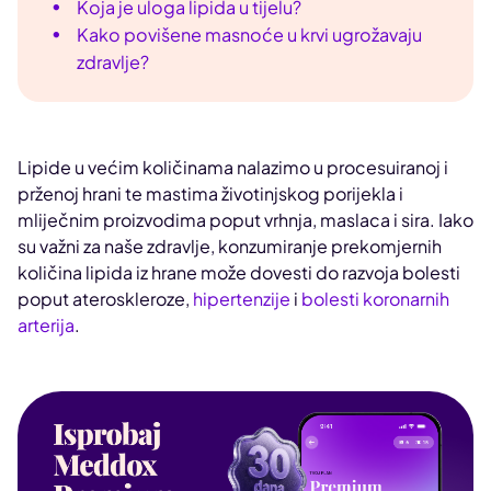
Koja je uloga lipida u tijelu?
Kako povišene masnoće u krvi ugrožavaju
zdravlje?
Lipide u većim količinama nalazimo u procesuiranoj i
prženoj hrani te mastima životinjskog porijekla i
mliječnim proizvodima poput vrhnja, maslaca i sira. Iako
su važni za naše zdravlje, konzumiranje prekomjernih
količina lipida iz hrane može dovesti do razvoja bolesti
poput ateroskleroze,
hipertenzije
i
bolesti koronarnih
arterija
.