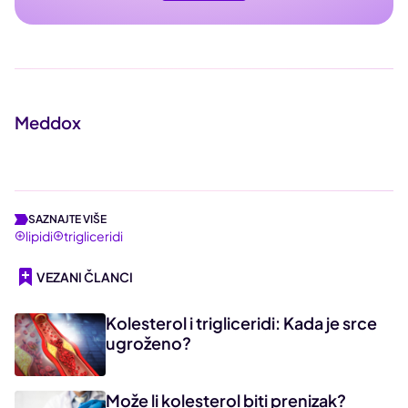
Meddox
SAZNAJTE VIŠE
lipidi
trigliceridi
VEZANI ČLANCI
Kolesterol i trigliceridi: Kada je srce
ugroženo?
Može li kolesterol biti prenizak?