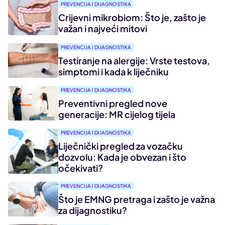
PREVENCIJA I DIJAGNOSTIKA
Crijevni mikrobiom: Što je, zašto je
važan i najveći mitovi
PREVENCIJA I DIJAGNOSTIKA
Testiranje na alergije: Vrste testova,
simptomi i kada k liječniku
PREVENCIJA I DIJAGNOSTIKA
Preventivni pregled nove
generacije: MR cijelog tijela
PREVENCIJA I DIJAGNOSTIKA
Liječnički pregled za vozačku
dozvolu: Kada je obvezan i što
očekivati?
PREVENCIJA I DIJAGNOSTIKA
Što je EMNG pretraga i zašto je važna
za dijagnostiku?