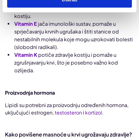
imunološkog sustava, vida i reprodukcije.
Vitamin D
pomaže u zdravlju imuniteta i snazi ​​
kostiju.
Vitamin E
jača imunološki sustav, pomaže u
sprječavanju krvnih ugrušaka i štiti stanice od
nestabilnih molekula koje mogu uzrokovati bolesti
(slobodni radikali).
Vitamin K
potiče zdravlje kostiju i pomaže u
zgrušnjavanju krvi, što je posebno važno kod
ozlijeda.
Proizvodnja hormona
Lipidi su potrebni za proizvodnju određenih hormona,
uključujući estrogen,
testosteron
i
kortizol
.
Kako povišene masnoće u krvi ugrožavaju zdravlje?