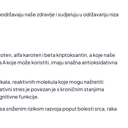
 podržavaju naše zdravlje i sudjeluju u održavanju niza
ten, alfa karoten i beta kriptoksantin, a koje naše
a A koje može koristiti, imaju snažna antioksidativna
ikala, reaktivnih molekula koje mogu naštetiti
tivni stres je povezan je s kroničnim stanjima
gnitivne funkcije.
 sniženim rizikom razvoja poput bolesti srca, raka