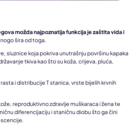
egova možda najpoznatija funkcija je zaštita vida i
mnogo šira od toga.
ve, sluznice koja pokriva unutrašnju površinu kapaka
održavanje tkiva kao što su koža, crijeva, pluća,
sta i distribucije T stanica, vrste bijelih krvnih
kože, reproduktivno zdravlje muškaraca i žena te
aničnu diferencijaciju i staničnu diobu što ga čini
escencije.