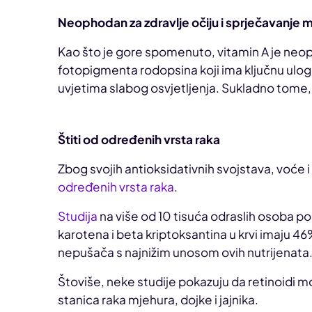
Neophodan za zdravlje očiju i sprječavanje
Kao što je gore spomenuto, vitamin A je neopho
fotopigmenta rodopsina koji ima ključnu ulogu
uvjetima slabog osvjetljenja. Sukladno tome,
Štiti od određenih vrsta raka
Zbog svojih antioksidativnih svojstava, voće
određenih vrsta raka
.
Studija
na više od 10 tisuća odraslih osoba po
karotena i beta kriptoksantina u krvi imaju 4
nepušača s najnižim unosom ovih nutrijenata
Štoviše, neke studije pokazuju da retinoidi m
stanica raka mjehura, dojke i jajnika.