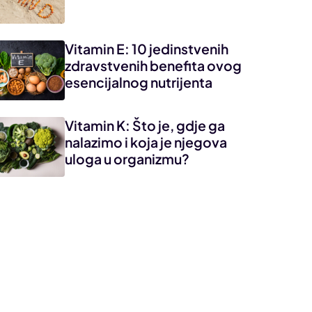
Vitamin E: 10 jedinstvenih
zdravstvenih benefita ovog
esencijalnog nutrijenta
Vitamin K: Što je, gdje ga
nalazimo i koja je njegova
uloga u organizmu?