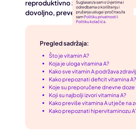
reproduktivno zdravlje i rast i razv
Suglasan/a sam s Uvjetima i
odredbama o korištenju i
Uho, grlo, nos
dovoljno, prevelike količine vitami
pružanja usluga i pročitao/la
sam
Politiku privatnosti
i
Zarazne bolesti
Politiku kolačića
.
Pregled sadržaja:
Što je vitamin A?
Koja je uloga vitamina A?
Kako sve vitamin A podržava zdravl
Kako prepoznati deficit vitamina A
Koje su preporučene dnevne doze 
Koji su najbolji izvori vitamina A?
Kako previše vitamina A utječe na z
Kako prepoznati hipervitaminozu A