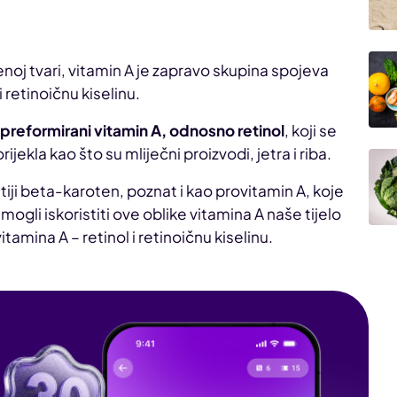
oj tvari, vitamin A je zapravo skupina spojeva
i retinoičnu kiselinu.
e
preformirani vitamin A, odnosno retinol
, koji se
ijekla kao što su mliječni proizvodi, jetra i riba.
atiji beta-karoten, poznat i kao provitamin A, koje
mogli iskoristiti ove oblike vitamina A naše tijelo
tamina A – retinol i retinoičnu kiselinu.