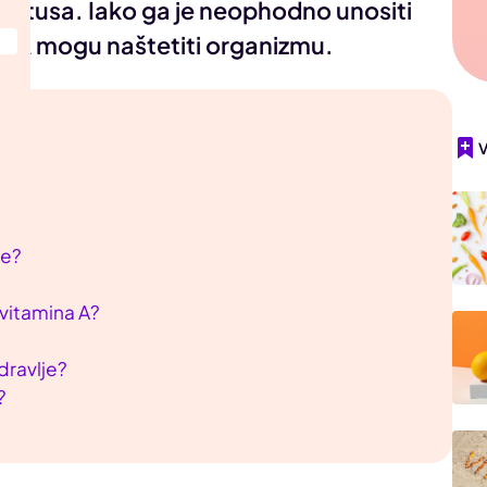
oj fetusa. Iako ga je neophodno unositi
na A mogu naštetiti organizmu.
je?
?
vitamina A?
dravlje?
?