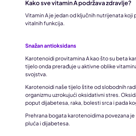
Kako sve vitamin A podržava zdravlje?
Vitamin A je jedan od ključnih nutrijenata koji
vitalnih funkcija.
Snažan antioksidans
Karotenoidi provitamina A kao što su beta karo
tijelo onda prerađuje u aktivne oblike vitamin
svojstva.
Karotenoidi naše tijelo štite od slobodnih rad
organizmu uzrokujući oksidativni stres. Oksida
poput dijabetesa, raka, bolesti srca i pada ko
Prehrana bogata karotenoidima povezana je sa
pluća i dijabetesa.