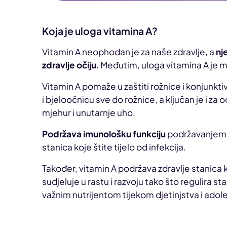
Koja je uloga vitamina A?
Vitamin A neophodan je za naše zdravlje, a
nj
zdravlje očiju
. Međutim, uloga vitamina A je 
Vitamin A pomaže u zaštiti rožnice i konjunkti
i bjeloočnicu sve do rožnice, a ključan je i za 
mjehur i unutarnje uho.
Podržava imunološku funkciju
podržavanjem ra
stanica koje štite tijelo od infekcija.
Također, vitamin A podržava zdravlje stanica 
sudjeluje u rastu i razvoju tako što regulira st
važnim nutrijentom tijekom djetinjstva i adol