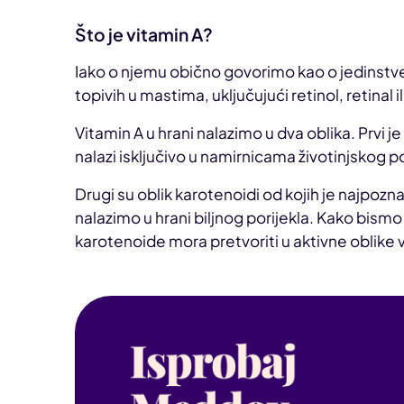
Što je vitamin A?
Iako o njemu obično govorimo kao o jedinstven
topivih u mastima, uključujući retinol, retinal il
Vitamin A u hrani nalazimo u dva oblika. Prvi j
nalazi isključivo u namirnicama životinjskog por
Drugi su oblik karotenoidi od kojih je najpozn
nalazimo u hrani biljnog porijekla. Kako bismo 
karotenoide mora pretvoriti u aktivne oblike vi