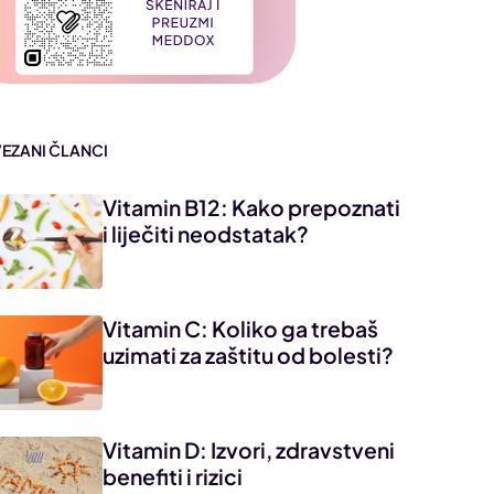
VEZANI ČLANCI
Vitamin B12: Kako prepoznati
i liječiti neodstatak?
Vitamin C: Koliko ga trebaš
uzimati za zaštitu od bolesti?
Vitamin D: Izvori, zdravstveni
benefiti i rizici