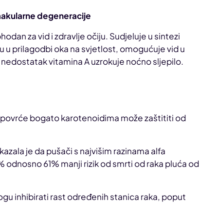
 makularne degeneracije
dan za vid i zdravlje očiju. Sudjeluje u sintezi
 u prilagodbi oka na svjetlost, omogućuje vid u
 nedostatak vitamina A uzrokuje noćno sljepilo.
 i povrće bogato karotenoidima može zaštititi od
kazala je da pušači s najvišim razinama alfa
6% odnosno 61% manji rizik od smrti od raka pluća od
.
ogu inhibirati rast određenih stanica raka, poput