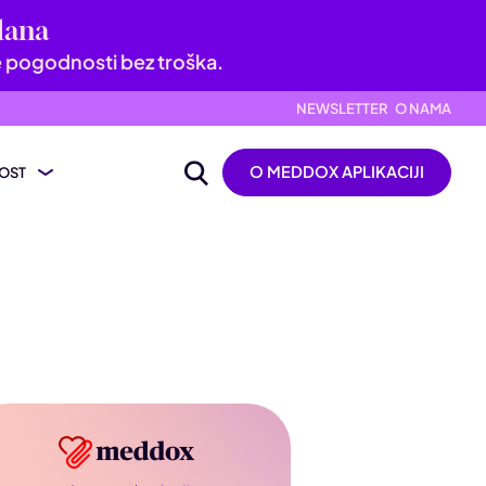
dana
e pogodnosti bez troška.
NEWSLETTER
O NAMA
O MEDDOX APLIKACIJI
OST
ijevanje nalaza
ik