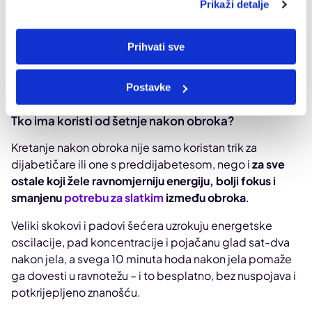
Prikaži detalje
aktivnostima.
Također, šetnja se ne mora događati “vani”. Prošetajte
Prihvati sve
po stanu, hodnikom na random mjestu ili oko bloka
zgrade – broje se koraci, ne lokacije.
Postavke
Tko ima koristi od šetnje nakon obroka?
Kretanje nakon obroka nije samo koristan trik za
dijabetičare ili one s preddijabetesom, nego i
za sve
ostale koji žele ravnomjerniju energiju, bolji fokus i
smanjenu
potrebu za slatkim
između obroka
.
Veliki skokovi i padovi šećera uzrokuju energetske
oscilacije, pad koncentracije i pojačanu glad sat-dva
nakon jela, a svega 10 minuta hoda nakon jela pomaže
ga dovesti u ravnotežu – i to besplatno, bez nuspojava i
potkrijepljeno znanošću.