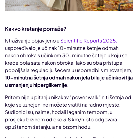
Kakvo kretanje pomaže?
Istraživanje objavljeno u
Scientific Reports 2025.
uspoređivalo je učinak 10-minutne šetnje odmah
nakon obroka s učinkom 30-minutne šetnje u koju se
kreće pola sata nakon obroka. Iako su oba pristupa
poboljšala regulaciju šećera u usporedbi s mirovanjem,
10-minutna šetnja odmah nakon jela bila je učinkovitija
u smanjenju hiperglikemije
.
Pritom nije u pitanju nikakav “power walk” niti šetnja od
koje se uznojeni ne možete vratiti na radno mjesto.
Sudionici su, naime, hodali laganim tempom, u
prosjeku brzinom od oko 3.8 km/h, što odgovara
opuštenom šetanju, a ne brzom hodu.