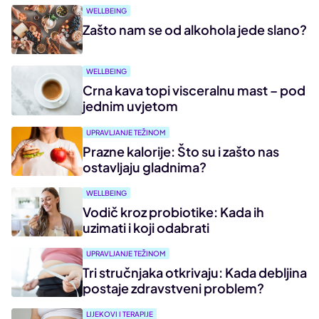
WELLBEING
Zašto nam se od alkohola jede slano?
WELLBEING
Crna kava topi visceralnu mast – pod
jednim uvjetom
UPRAVLJANJE TEŽINOM
Prazne kalorije: Što su i zašto nas
ostavljaju gladnima?
WELLBEING
Vodič kroz probiotike: Kada ih
uzimati i koji odabrati
UPRAVLJANJE TEŽINOM
Tri stručnjaka otkrivaju: Kada debljina
postaje zdravstveni problem?
LIJEKOVI I TERAPIJE