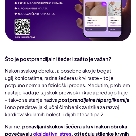
Što je postprandijalni šećer i zašto je važan?
Nakon svakog obroka, a posebno ako je bogat
ugljikohidratima, razina šećera u krvi raste – to je
potpuno normalan fiziološki proces. Međutim, problem
nastaje kada je taj skok previsok ili kada predugo traje
– takvo se stanje naziva
postprandijalna hiperglikemija
i ono predstavlja ključni čimbenik za rizika za razvoj
kardiovaskularnih bolesti i dijabetesa tipa 2.
Naime,
ponavljani skokovi šećera u krvi nakon obroka
povećavaju
oksidativni stres
, oštećuju stijenke krvnih