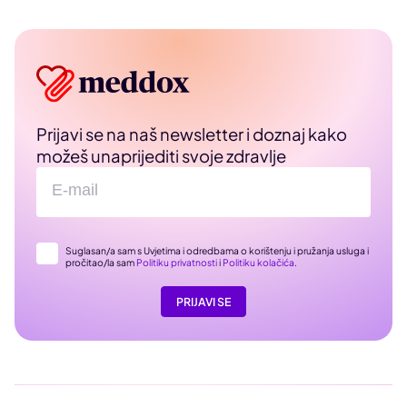
Prijavi se na naš newsletter i doznaj kako
možeš unaprijediti svoje zdravlje
Suglasan/a sam s Uvjetima i odredbama o korištenju i pružanja usluga i
pročitao/la sam
Politiku privatnosti
i
Politiku kolačića
.
PRIJAVI SE