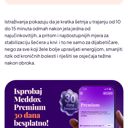
Istraživanja pokazuju da je kratka šetnja u trajanju od 10
do 15 minuta odmah nakon jela jedna od
najučinkovitijih, a pritom i najdostupnijih mjera za
stabilizaciju šećera u krvi i to ne samo za dijabetičare,
nego za sve koji žele bolje upravljati energijom, smanjiti
rizik od kroničnih bolesti i riješiti se osjećaja težine
nakon obroka.