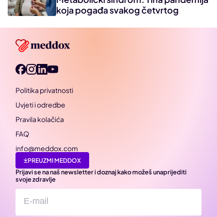
koja pogađa svakog četvrtog
Politika privatnosti
Uvjeti i odredbe
Pravila kolačića
FAQ
info@meddox.com
PREUZMI MEDDOX
Prijavi se na naš newsletter i doznaj kako možeš unaprijediti
svoje zdravlje