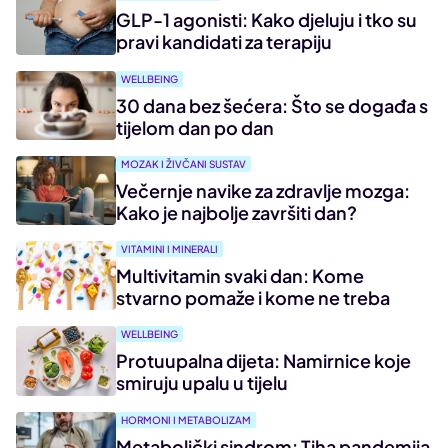
GLP-1 agonisti: Kako djeluju i tko su
pravi kandidati za terapiju
WELLBEING
30 dana bez šećera: Što se događa s
tijelom dan po dan
MOZAK I ŽIVČANI SUSTAV
Večernje navike za zdravlje mozga:
Kako je najbolje završiti dan?
VITAMINI I MINERALI
Multivitamin svaki dan: Kome
stvarno pomaže i kome ne treba
WELLBEING
Protuupalna dijeta: Namirnice koje
smiruju upalu u tijelu
HORMONI I METABOLIZAM
Metabolički sindrom: Tiha pandemija