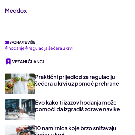
Meddox
SAZNAJTE VIŠE
hodanje
regulacija šećera u krvi
VEZANI ČLANCI
Praktični prijedlozi za regulaciju
šećera u krvi uz pomoć prehrane
Evo kako ti izazov hodanja može
pomoći da izgradiš zdrave navike
10 namirnica koje brzo snižavaju
šećer u krvi