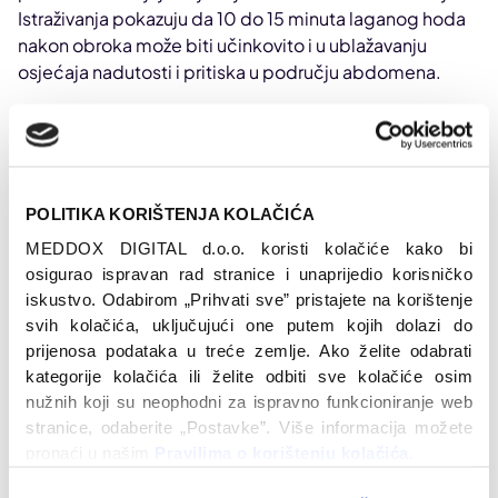
Istraživanja pokazuju da 10 do 15 minuta laganog hoda
nakon obroka može biti učinkovito i u ublažavanju
osjećaja nadutosti i pritiska u području abdomena.
U
kakvu
se šetnju zaputiti?
Prema dostupnim istraživanjima, ovo su
optimalni
POLITIKA KORIŠTENJA KOLAČIĆA
parametri šetnje u kakvu se treba zaputiti nakon
obroka za stabilizaciju šećera
:
MEDDOX DIGITAL d.o.o. koristi kolačiće kako bi 
osigurao ispravan rad stranice i unaprijedio korisničko 
Odmah nakon jela
– što prije, to bolje, jer se
iskustvo. Odabirom „Prihvati sve” pristajete na korištenje 
hiperglikemija događa unutar 30 do 60 minuta od
svih kolačića, uključujući one putem kojih dolazi do 
obroka.
prijenosa podataka u treće zemlje. Ako želite odabrati 
Već 10 do 15 minuta
dovoljno je za mjerljiv učinak,
kategorije kolačića ili želite odbiti sve kolačiće osim 
nema potrebe za sat vremena hodanja.
nužnih koji su neophodni za ispravno funkcioniranje web 
stranice, odaberite „Postavke”. Više informacija možete 
Lagani tempo
– opušteno šetanje, ne brzi hod ni
pronaći u našim 
Pravilima o korištenju kolačića. 
trčanje; odaberite tempo koji vam je ugodan i koji
vam omogućava neometan povratak dotadašnjim