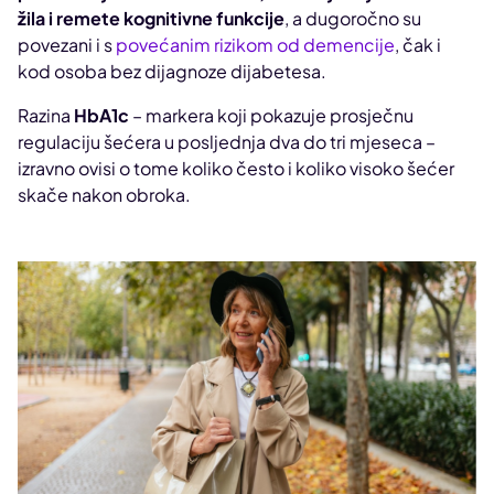
žila i remete kognitivne funkcije
, a dugoročno su
povezani i s
povećanim rizikom od demencije
, čak i
kod osoba bez dijagnoze dijabetesa.
Razina
HbA1c
– markera koji pokazuje prosječnu
regulaciju šećera u posljednja dva do tri mjeseca –
izravno ovisi o tome koliko često i koliko visoko šećer
skače nakon obroka.