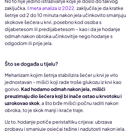
No to nije jedino istraživanje koje je došlo do takvog
zaključka. I
meta analiza iz 2022.
zaključila je da kratke
šetnje od 2 do 10 minuta nakon jela učinkovito smanjuju
skokove šećera u krvi, posebno kod osoba s
dijabetesom ili predijabetesom – kao i da je hodanje
odmah nakon obroka učinkovitije nego hodanje s
odgodom ili prije jela.
Što se događa u tijelu?
Mehanizam kojim šetnja stabilizira šećer u krvi je vrlo
jednostavan – mišići koji rade troše glukozu iz krvi kao
gorivo.
Kad hodamo odmah nakon jela, mišići
preuzimaju dio šećera koji bi inače ostao u krvotoku i
uzrokovao skok
, a što brže mišići počnu raditi nakon
obroka, to je skok manji i kraće traje.
Uz to, hodanje potiče peristaltiku crijeva: ubrzava
probavu i smanjuje osjećaj težine i nadutosti nakon jela.