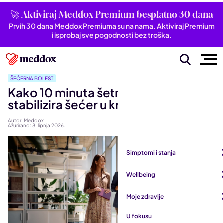
🚀 Aktiviraj Meddox Premium besplatno 30 dana
Prvih 30 dana Meddox Premiuma su na nama. Aktiviraj Premium
i isprobaj sve pogodnosti bez troška.
ŠEĆERNA BOLEST
Kako 10 minuta šetnje nakon jela
stabilizira šećer u krvi?
Autor: Meddox
Ažurirano: 8. lipnja 2026.
Simptomi i stanja
Pogledaj sve iz kategorije
Wellbeing
Autoimune bolesti
Pogledaj sve iz kategorije
Moje zdravlje
Bubrezi i mokraćni sustav
Mentalno zdravlje
Pogledaj sve iz kategorije
U fokusu
Dišni sustav
San