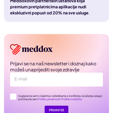
Meddoxovih partnerskih ustanova koja
premium pretplatnicima aplikacije nudi
ekskluzivni popust od 20% na sve usluge
.
Prijavi se na naš newsletter i doznaj kako
možeš unaprijediti svoje zdravlje
Suglasan/a sam s Uvjetima i odredbama o korištenju i pružanja usluga i
pročitao/la sam
Politiku privatnosti
i
Politiku kolačića
.
PRIJAVI SE