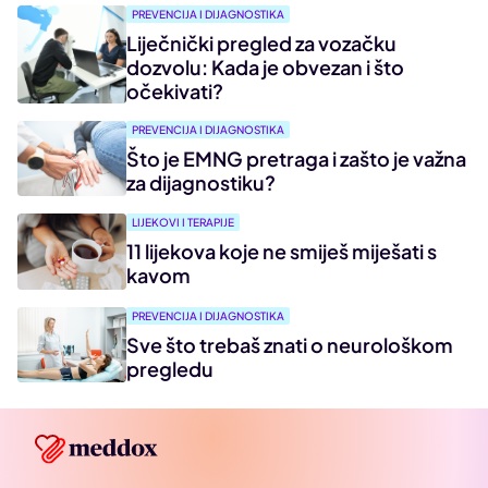
PREVENCIJA I DIJAGNOSTIKA
Liječnički pregled za vozačku
dozvolu: Kada je obvezan i što
očekivati?
PREVENCIJA I DIJAGNOSTIKA
Što je EMNG pretraga i zašto je važna
za dijagnostiku?
LIJEKOVI I TERAPIJE
11 lijekova koje ne smiješ miješati s
kavom
PREVENCIJA I DIJAGNOSTIKA
Sve što trebaš znati o neurološkom
pregledu