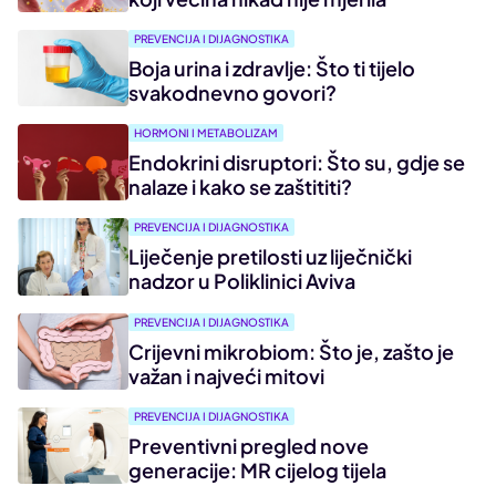
PREVENCIJA I DIJAGNOSTIKA
Boja urina i zdravlje: Što ti tijelo
svakodnevno govori?
HORMONI I METABOLIZAM
Endokrini disruptori: Što su, gdje se
nalaze i kako se zaštititi?
PREVENCIJA I DIJAGNOSTIKA
Liječenje pretilosti uz liječnički
nadzor u Poliklinici Aviva
PREVENCIJA I DIJAGNOSTIKA
Crijevni mikrobiom: Što je, zašto je
važan i najveći mitovi
PREVENCIJA I DIJAGNOSTIKA
Preventivni pregled nove
generacije: MR cijelog tijela