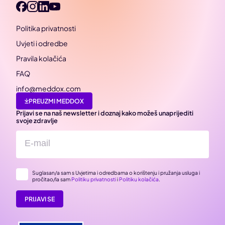
Politika privatnosti
Uvjeti i odredbe
Pravila kolačića
FAQ
info@meddox.com
PREUZMI MEDDOX
Prijavi se na naš newsletter i doznaj kako možeš unaprijediti
svoje zdravlje
Suglasan/a sam s Uvjetima i odredbama o korištenju i pružanja usluga i
pročitao/la sam
Politiku privatnosti
i
Politiku kolačića
.
PRIJAVI SE