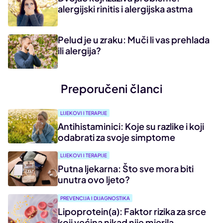
alergijski rinitis i alergijska astma
Pelud je u zraku: Muči li vas prehlada
ili alergija?
Preporučeni članci
LIJEKOVI I TERAPIJE
Antihistaminici: Koje su razlike i koji
odabrati za svoje simptome
LIJEKOVI I TERAPIJE
Putna ljekarna: Što sve mora biti
unutra ovo ljeto?
PREVENCIJA I DIJAGNOSTIKA
Lipoprotein(a): Faktor rizika za srce
koji većina nikad nije mjerila