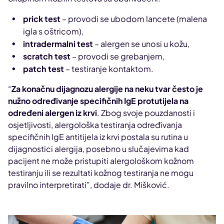
prick test
– provodi se ubodom lancete (malena
igla s oštricom),
intradermalni test
– alergen se unosi u kožu,
scratch test
– provodi se grebanjem,
patch test
– testiranje kontaktom.
“
Za konačnu dijagnozu alergije na neku tvar često je
nužno određivanje specifičnih IgE protutijela na
određeni alergen iz krvi
. Zbog svoje pouzdanosti i
osjetljivosti, alergološka testiranja određivanja
specifičnih IgE antitijela iz krvi postala su rutina u
dijagnostici alergija, posebno u slučajevima kad
pacijent ne može pristupiti alergološkom kožnom
testiranju ili se rezultati kožnog testiranja ne mogu
pravilno interpretirati”, dodaje dr. Mišković.