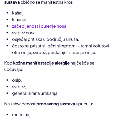
sustava
obično se manifestira kroz:
kašalj,
kihanje,
začepljenost i curenje nosa,
svrbež nosa,
osjećaj pritiska u području sinusa,
često su prisutni i očni simptomi – tamni kolutovi
oko očiju, svrbež, peckanje i suzenje očiju.
Kod
kožne manifestacije alergije
najčešće se
uočavaju:
osip,
svrbež,
generalizirana urtikarija.
Na zahvaćenost
probavnog sustava
upućuju:
mučnina,