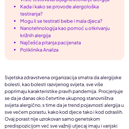
Kada i kako se provode alergološka
testiranja?
Mogu li se testirati bebe i mala djeca?
Nanotehnologija kao pomoć u otkrivanju
križnih alergija
Najčešća pitanja pacijenata
Poliklinika Analiza
Svjetska zdravstvena organizacija smatra da alergijske
bolesti, kao bolesti razvijenog svijeta, sve više
poprimaju karakteristike pravih pandemija. Procjenjuje
se da je danas oko četvrtine ukupnog stanovništva
svijeta alergično, s time da je trend pojavnosti alergija u
sve većem porastu, kako kod djece tako i kod odraslih.
Ovaj porast nije uzrokovan samo genetskom
predispozicijom već sve važniji utjecaj imaju i vanjski