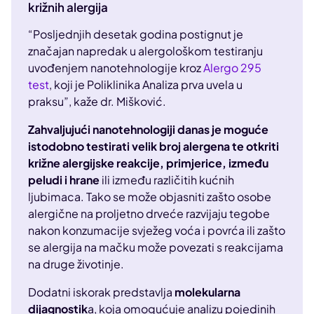
križnih alergija
“Posljednjih desetak godina postignut je
značajan napredak u alergološkom testiranju
uvođenjem nanotehnologije kroz
Alergo 295
test
, koji je Poliklinika Analiza prva uvela u
praksu”, kaže dr. Mišković.
Zahvaljujući nanotehnologiji danas je moguće
istodobno testirati velik broj alergena te otkriti
križne alergijske reakcije, primjerice, između
peludi i hrane
ili između različitih kućnih
ljubimaca. Tako se može objasniti zašto osobe
alergične na proljetno drveće razvijaju tegobe
nakon konzumacije svježeg voća i povrća ili zašto
se alergija na mačku može povezati s reakcijama
na druge životinje.
Dodatni iskorak predstavlja
molekularna
dijagnostik
a, koja omogućuje analizu pojedinih