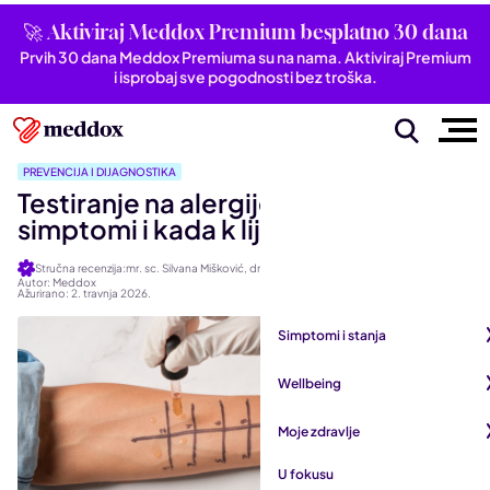
🚀 Aktiviraj Meddox Premium besplatno 30 dana
Prvih 30 dana Meddox Premiuma su na nama. Aktiviraj Premium
i isprobaj sve pogodnosti bez troška.
PREVENCIJA I DIJAGNOSTIKA
Testiranje na alergije: Vrste testova,
simptomi i kada k liječniku
Stručna recenzija:mr. sc. Silvana Mišković, dr. med.
Autor: Meddox
Ažurirano: 2. travnja 2026.
Simptomi i stanja
Pogledaj sve iz kategorije
Wellbeing
Autoimune bolesti
Pogledaj sve iz kategorije
Moje zdravlje
Bubrezi i mokraćni sustav
Mentalno zdravlje
Pogledaj sve iz kategorije
U fokusu
Dišni sustav
San