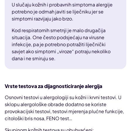
U slučaju kožnih i probavnih simptoma alergije
potrebno je odmah javiti se liječniku jer se
simptomi razvijaju jako brzo.
Kod respiratornih smetnji je malo drugačija
situacija. One često podsjećaju na virusne
infekcije, pa je potrebno potražiti liječnički
savjet ako simptomi „viroze“ potraju nekoliko
dana i ne smiruju se.
Vrste testova za dijagnosticiranje alergija
Osnovni testovi u alergologiji su kožni i krvni testovi. U
sklopu alergološke obrade dodatno se koriste
provokacijski testovi, testovi mjerenja plućne funkcije,
citološki bris nosa, FENO test…
Skupinom kožnih testova su obuhvaćeni: