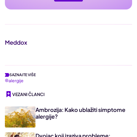
Meddox
SAZNAJTE VIŠE
alergije
VEZANI ČLANCI
Ambrozija: Kako ublažiti simptome
alergije?
Dvojac koji izaziva probleme: