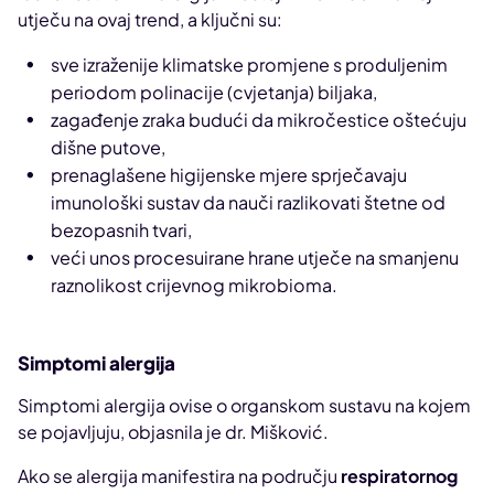
utječu na ovaj trend, a ključni su:
sve izraženije klimatske promjene s produljenim
periodom polinacije (cvjetanja) biljaka,
zagađenje zraka budući da mikročestice oštećuju
dišne putove,
prenaglašene higijenske mjere sprječavaju
imunološki sustav da nauči razlikovati štetne od
bezopasnih tvari,
veći unos procesuirane hrane utječe na smanjenu
raznolikost crijevnog mikrobioma.
Simptomi alergija
Simptomi alergija ovise o organskom sustavu na kojem
se pojavljuju, objasnila je dr. Mišković.
Ako se alergija manifestira na području
respiratornog