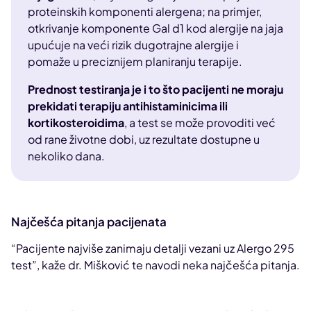
proteinskih komponenti alergena; na primjer,
otkrivanje komponente Gal d1 kod alergije na jaja
upućuje na veći rizik dugotrajne alergije i
pomaže u preciznijem planiranju terapije.
Prednost testiranja je i to što pacijenti ne moraju
prekidati terapiju antihistaminicima ili
kortikosteroidima
, a test se može provoditi već
od rane životne dobi, uz rezultate dostupne u
nekoliko dana.
Najčešća pitanja pacijenata
“Pacijente najviše zanimaju detalji vezani uz Alergo 295
test”, kaže dr. Mišković te navodi neka najčešća pitanja.