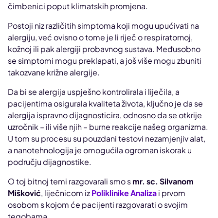
čimbenici poput klimatskih promjena.
Postoji niz različitih simptoma koji mogu upućivati na
alergiju, već ovisno o tome je li riječ o respiratornoj,
kožnoj ili pak alergiji probavnog sustava. Međusobno
se simptomi mogu preklapati, a još više mogu zbuniti
takozvane križne alergije.
Da bi se alergija uspješno kontrolirala i liječila, a
pacijentima osigurala kvaliteta života, ključno je da se
alergija ispravno dijagnosticira, odnosno da se otkrije
uzročnik – ili više njih – burne reakcije našeg organizma.
U tom su procesu su pouzdani testovi nezamjenjiv alat,
a nanotehnologija je omogućila ogroman iskorak u
području dijagnostike.
O toj bitnoj temi razgovarali smo s
mr. sc. Silvanom
Mišković
, liječnicom iz
Poliklinike Analiza
i prvom
osobom s kojom će pacijenti razgovarati o svojim
tegobama.