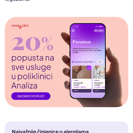
Najvažnije činjenice o alergijama