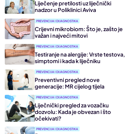
Liječenje pretilosti uz liječnički
nadzor u Poliklinici Aviva
PREVENCIJA I DIJAGNOSTIKA
Crijevni mikrobiom: Što je, zašto je
važan i najveći mitovi
PREVENCIJA I DIJAGNOSTIKA
Testiranje na alergije: Vrste testova,
simptomi i kada k liječniku
PREVENCIJA I DIJAGNOSTIKA
Preventivni pregled nove
generacije: MR cijelog tijela
PREVENCIJA I DIJAGNOSTIKA
Liječnički pregled za vozačku
dozvolu: Kada je obvezan i što
očekivati?
PREVENCIJA I DIJAGNOSTIKA