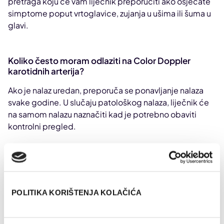
pretraga koju će vam liječnik preporučiti ako osjećate
simptome poput vrtoglavice, zujanja u ušima ili šuma u
glavi.
Koliko često moram odlaziti na Color Doppler
karotidnih arterija?
Ako je nalaz uredan, preporuča se ponavljanje nalaza
svake godine. U slučaju patološkog nalaza, liječnik će
na samom nalazu naznačiti kad je potrebno obaviti
kontrolni pregled.
Zašto je ovaj pregled važan?
Color Dopplerom karotidnih arterija je ultrazvučna
pretraga krvnih žila koje su odgovorne za opskrbu
POLITIKA KORIŠTENJA KOLAČIĆA
mozga krvlju. Njome se utvrđuju početne
arterosklerotske promjene krvnih žila vrata, radi se