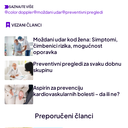
SAZNAJTE VIŠE
color doppler
moždani udar
preventivni pregledi
VEZANI ČLANCI
Moždani udar kod žena: Simptomi,
čimbenici rizika, mogućnost
oporavka
Preventivni pregledi za svaku dobnu
skupinu
Aspirin za prevenciju
kardiovaskularnih bolesti – da ili ne?
Preporučeni članci