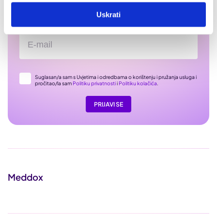
Prijavi se na naš newsletter i doznaj kako
Uskrati
možeš unaprijediti svoje zdravlje
Suglasan/a sam s Uvjetima i odredbama o korištenju i pružanja usluga i
pročitao/la sam
Politiku privatnosti
i
Politiku kolačića
.
PRIJAVI SE
Meddox