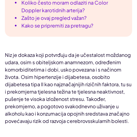
Koliko često moram odlaziti na Color
Doppler karotidnih arterija?
Zašto je ovaj pregled važan?
Kako se pripremiti za pretragu?
Niz je dokaza koji potvrđuju da je učestalost moždanog
udara, osim s obiteljskom anamnezom, određenim
komorbiditetima i dobi, usko povezana i s načinom
života. Osim hipertenzije i dijabetesa, osobito
dijabetesa tipa II kao najznačajnijih rizičnih faktora, tu su
i prekomjerna tjelesna težina te tjelesna neaktivnost,
pušenje te visoka izloženost stresu. Također,
prekomjerno, a pogotovo svakodnevno uživanje u
alkoholu kao i konzumacija opojnih sredstava značajno
povećavaju rizik od razvoja cerebrovsskularnih bolesti.