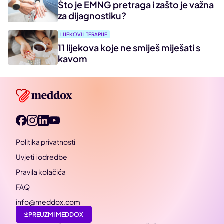
Što je EMNG pretraga i zašto je važna
za dijagnostiku?
LIJEKOVI I TERAPIJE
11 lijekova koje ne smiješ miješati s
kavom
Politika privatnosti
Uvjeti i odredbe
Pravila kolačića
FAQ
info@meddox.com
PREUZMI MEDDOX