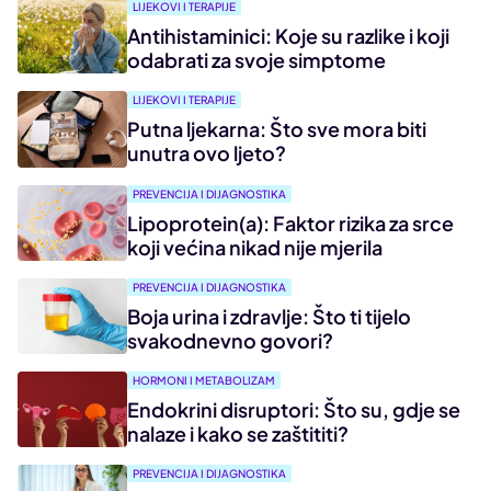
LIJEKOVI I TERAPIJE
Antihistaminici: Koje su razlike i koji
odabrati za svoje simptome
LIJEKOVI I TERAPIJE
Putna ljekarna: Što sve mora biti
unutra ovo ljeto?
PREVENCIJA I DIJAGNOSTIKA
Lipoprotein(a): Faktor rizika za srce
koji većina nikad nije mjerila
PREVENCIJA I DIJAGNOSTIKA
Boja urina i zdravlje: Što ti tijelo
svakodnevno govori?
HORMONI I METABOLIZAM
Endokrini disruptori: Što su, gdje se
nalaze i kako se zaštititi?
PREVENCIJA I DIJAGNOSTIKA