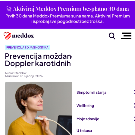
🚀 Aktiviraj Meddox Premium besplatno 30 dana
Prvih 30 dana Meddox Premiuma su na nama. Aktiviraj Premium
i isprobaj sve pogodnosti bez troška.
PREVENCIJA I DIJAGNOSTIKA
Prevencija moždanog udara: Color
Doppler karotidnih arterija
Autor: Meddox
Ažurirano: 19. siječnja 2026.
Simptomi i stanja
Pogledaj sve iz kategorije
Wellbeing
Autoimune bolesti
Pogledaj sve iz kategorije
Moje zdravlje
Bubrezi i mokraćni sustav
Mentalno zdravlje
Pogledaj sve iz kategorije
U fokusu
Dišni sustav
San