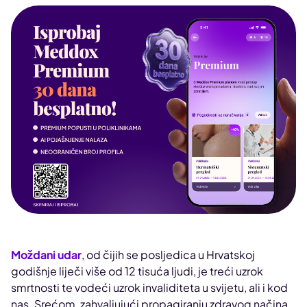
Moždani udar
, od čijih se posljedica u Hrvatskoj
godišnje liječi više od 12 tisuća ljudi, je treći uzrok
smrtnosti te vodeći uzrok invaliditeta u svijetu, ali i kod
nas. Srećom, zahvaljujući propagiranju zdravog načina