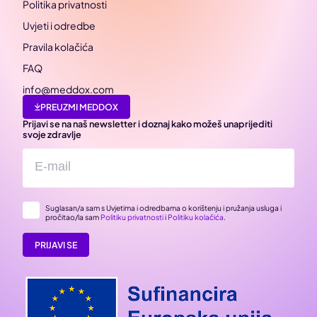
Politika privatnosti
Uvjeti i odredbe
Pravila kolačića
FAQ
info@meddox.com
PREUZMI MEDDOX
Prijavi se na naš newsletter i doznaj kako možeš unaprijediti
svoje zdravlje
Suglasan/a sam s Uvjetima i odredbama o korištenju i pružanja usluga i
pročitao/la sam
Politiku privatnosti
i
Politiku kolačića
.
PRIJAVI SE