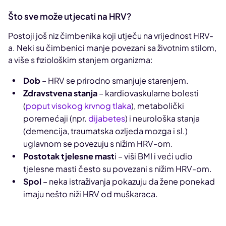
Što sve može utjecati na HRV?
Postoji još niz čimbenika koji utječu na vrijednost HRV-
a. Neki su čimbenici manje povezani sa životnim stilom,
a više s fiziološkim stanjem organizma:
Dob
– HRV se prirodno smanjuje starenjem.
Zdravstvena stanja
– kardiovaskularne bolesti
(
poput visokog krvnog tlaka
), metabolički
poremećaji (npr.
dijabetes
) i neurološka stanja
(demencija, traumatska ozljeda mozga i sl.)
uglavnom se povezuju s nižim HRV-om.
Postotak tjelesne mast
i – viši BMI i veći udio
tjelesne masti često su povezani s nižim HRV-om.
Spol
– neka istraživanja pokazuju da žene ponekad
imaju nešto niži HRV od muškaraca.