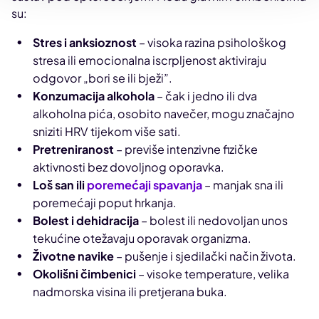
su:
Stres i anksioznost
– visoka razina psihološkog
stresa ili emocionalna iscrpljenost aktiviraju
odgovor „bori se ili bježi”.
Konzumacija alkohola
– čak i jedno ili dva
alkoholna pića, osobito navečer, mogu značajno
sniziti HRV tijekom više sati.
Pretreniranost
– previše intenzivne fizičke
aktivnosti bez dovoljnog oporavka.
Loš san ili
poremećaji spavanja
– manjak sna ili
poremećaji poput hrkanja.
Bolest i dehidracija
– bolest ili nedovoljan unos
tekućine otežavaju oporavak organizma.
Životne navike
– pušenje i sjedilački način života.
Okolišni čimbenici
– visoke temperature, velika
nadmorska visina ili pretjerana buka.