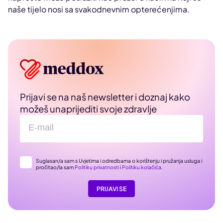
naše tijelo nosi sa svakodnevnim opterećenjima.
Prijavi se na naš newsletter i doznaj kako
možeš unaprijediti svoje zdravlje
Suglasan/a sam s Uvjetima i odredbama o korištenju i pružanja usluga i
pročitao/la sam
Politiku privatnosti
i
Politiku kolačića
.
PRIJAVI SE