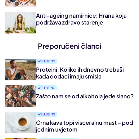
Anti-ageing namirnice: Hrana koja
podržava zdravo starenje
Preporučeni članci
WELLBEING
Proteini: Koliko ih dnevno trebaš i
kada dodaci imaju smisla
WELLBEING
Zašto nam se od alkohola jede slano?
WELLBEING
Crna kava topi visceralnu mast – pod
jednim uvjetom