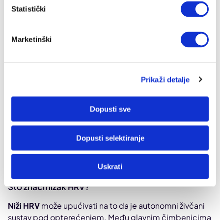
stresa i buke.
Statistički
Marketinški
Prikaži detalje
Dopusti sve
Dopusti selektiranje
Uskrati
Što znači nizak HRV?
Niži HRV
može upućivati na to da je autonomni živčani
sustav pod opterećenjem. Među glavnim čimbenicima