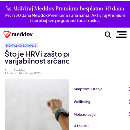
🚀 Aktiviraj Meddox Premium besplatno 30 dana
Prvih 30 dana Meddox Premiuma su na nama. Aktiviraj Premium
i isprobaj sve pogodnosti bez troška.
MENTALNO ZDRAVLJE
Što je HRV i zašto pratiti
varijabilnost srčanog ritma?
Autor: Meddox
Ažurirano: 14. svibnja 2026.
Simptomi i stanja
Pogledaj sve iz kategorije
Wellbeing
Autoimune bolesti
Pogledaj sve iz kategorije
Moje zdravlje
Bubrezi i mokraćni sustav
Mentalno zdravlje
Pogledaj sve iz kategorije
U fokusu
Dišni sustav
San