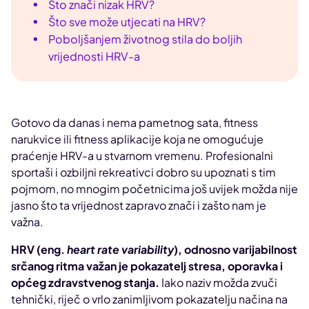
Što znači nizak HRV?
Što sve može utjecati na HRV?
Poboljšanjem životnog stila do boljih
vrijednosti HRV-a
Gotovo da danas i nema pametnog sata, fitness
narukvice ili fitness aplikacije koja ne omogućuje
praćenje HRV-a u stvarnom vremenu. Profesionalni
sportaši i ozbiljni rekreativci dobro su upoznati s tim
pojmom, no mnogim početnicima još uvijek možda nije
jasno što ta vrijednost zapravo znači i zašto nam je
važna.
HRV (eng.
heart rate variability
), odnosno varijabilnost
srčanog ritma važan je pokazatelj stresa, oporavka i
općeg zdravstvenog stanja.
Iako naziv možda zvuči
tehnički, riječ o vrlo zanimljivom pokazatelju načina na