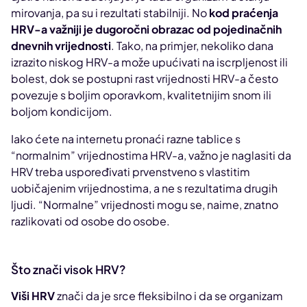
mirovanja, pa su i rezultati stabilniji. No
kod praćenja
HRV-a važniji je dugoročni obrazac od pojedinačnih
dnevnih vrijednosti
. Tako, na primjer, nekoliko dana
izrazito niskog HRV-a može upućivati na iscrpljenost ili
bolest, dok se postupni rast vrijednosti HRV-a često
povezuje s boljim oporavkom, kvalitetnijim snom ili
boljom kondicijom.
Iako ćete na internetu pronaći razne tablice s
“normalnim” vrijednostima HRV-a, važno je naglasiti da
HRV treba uspoređivati prvenstveno s vlastitim
uobičajenim vrijednostima, a ne s rezultatima drugih
ljudi. “Normalne” vrijednosti mogu se, naime, znatno
razlikovati od osobe do osobe.
Što znači visok HRV?
Viši HRV
znači da je srce fleksibilno i da se organizam