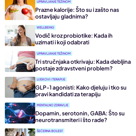
UPRAVLJANJE TEŽINOM
Prazne kalorije: Što su i zašto nas
ostavljaju gladnima?
WELLBEING
Vodič kroz probiotike: Kada ih
uzimati i koji odabrati
UPRAVLJANJE TEŽINOM
Tri stručnjaka otkrivaju: Kada debljina
postaje zdravstveni problem?
LIJEKOVI I TERAPIJE
GLP-1 agonisti: Kako djeluju i tko su
pravi kandidati za terapiju
MENTALNO ZDRAVLJE
Dopamin, serotonin, GABA: Što su
neurotransmiteri i što rade?
ŠEĆERNA BOLEST