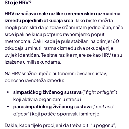
Što je HRV?
HRV označava male razlike u vremenskim razmacima
između pojedinih otkucaja srca.
Iako biste možda
mogli pomisliti da je zdrav srčani ritam jednoličan, naše
srce ipak ne kuca potpuno ravnomjerno poput
metronoma. Čak i kada je puls stabilan, na primjer 60
otkucaja u minuti, razmak između dva otkucaja nije
uvijek identičan. Te sitne razlike mjere se kao HRV te su
izražene u milisekundama.
Na HRV snažno utječe autonomni živčani sustav,
odnosno ravnoteža između:
simpatičkog živčanog sustava
(
“fight or flight”
)
koji aktivira organizam u stresu i
parasimpatičkog živčanog sustava
(
“rest and
digest”
) koji potiče oporavak i smirenje.
Dakle, kada tijelo procijeni da treba biti “u pogonu”,