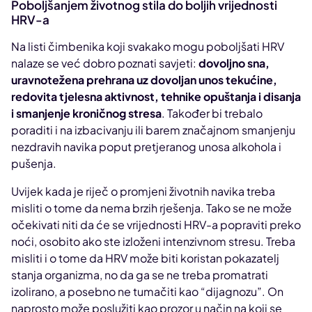
Poboljšanjem životnog stila do boljih vrijednosti
HRV-a
Na listi čimbenika koji svakako mogu poboljšati HRV
nalaze se već dobro poznati savjeti:
dovoljno sna,
uravnotežena prehrana uz dovoljan unos tekućine,
redovita tjelesna aktivnost, tehnike opuštanja i disanja
i smanjenje kroničnog stresa
. Također bi trebalo
poraditi i na izbacivanju ili barem značajnom smanjenju
nezdravih navika poput pretjeranog unosa alkohola i
pušenja.
Uvijek kada je riječ o promjeni životnih navika treba
misliti o tome da nema brzih rješenja. Tako se ne može
očekivati niti da će se vrijednosti HRV-a popraviti preko
noći, osobito ako ste izloženi intenzivnom stresu. Treba
misliti i o tome da HRV može biti koristan pokazatelj
stanja organizma, no da ga se ne treba promatrati
izolirano, a posebno ne tumačiti kao “dijagnozu”. On
naprosto može poslužiti kao prozor u način na koji se