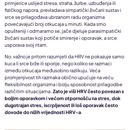
primjerice uslijed stresa, straha, žurbe, uzbuđenja ili
fizičkog napora, prevladava simpatički živčani sustav i
srce se prilagođava ubrzanom radu organizma
povećavajući broj otkucaja u minuti. Kada smo
opušteniji i odmaramo se, jače djeluje parasimpatički
živčani sustav koji potiče smirenje i oporavak, a srce
usporava svoj ritam.
No, važno je pritom razumjeti da HRV ne pokazuje samo
kuca li srce brže ili sporije, nego koliko se razmaci
između otkucaja međusobno razlikuju. Veća
promjenjivost tih razmaka obično upućuje na veću
fleksibilnost organizma i bolju sposobnost prilagodbe
različitim situacijama.
Zato je viši HRV često povezan s
boljim oporavkom i većom otpornošću na stres, dok
dugotrajan stres, iscrpljenost ili loš oporavak često
dovode do nižih vrijednosti HRV-a
.