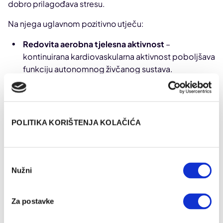
dobro prilagođava stresu.
Na njega uglavnom pozitivno utječu:
Redovita aerobna tjelesna aktivnost
–
kontinuirana kardiovaskularna aktivnost poboljšava
funkciju autonomnog živčanog sustava.
Kvalitetan san
– pravilna higijena spavanja i
dovoljno sna mogu poboljšati HRV.
Upravljanje stresom
– meditacija, mindfulness i
vježbe dubokog disanja potiču aktivnost
POLITIKA KORIŠTENJA KOLAČIĆA
parasimpatičkog živčanog sustava.
Zdrava prehrana
– prehrana bogata nutrijentima,
poput mediteranske prehrane, povezuje se s višim
Odabir
HRV-om.
Nužni
pristanka
Dovoljan oporavak
– dovoljno vremena za
oporavak između intenzivnih treninga sprječava
Za postavke
preopterećenje organizma.
Mirno okruženje
– boravak u okruženju s manje