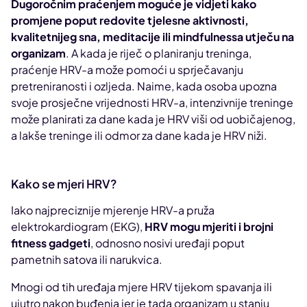
Dugoročnim praćenjem moguće je vidjeti kako
promjene poput redovite tjelesne aktivnosti,
kvalitetnijeg sna, meditacije ili mindfulnessa utječu na
organizam
. A kada je riječ o planiranju treninga,
praćenje HRV-a može pomoći u sprječavanju
pretreniranosti i ozljeda. Naime, kada osoba upozna
svoje prosječne vrijednosti HRV-a, intenzivnije treninge
može planirati za dane kada je HRV viši od uobičajenog,
a lakše treninge ili odmor za dane kada je HRV niži.
Kako se mjeri HRV?
Iako najpreciznije mjerenje HRV-a pruža
elektrokardiogram (EKG),
HRV mogu mjeriti i brojni
fitness gadgeti
, odnosno nosivi uređaji poput
pametnih satova ili narukvica.
Mnogi od tih uređaja mjere HRV tijekom spavanja ili
ujutro nakon buđenja jer je tada organizam u stanju