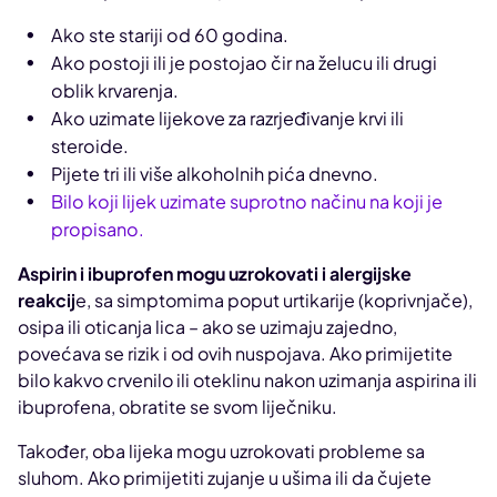
Ako ste stariji od 60 godina.
Ako postoji ili je postojao čir na želucu ili drugi
oblik krvarenja.
Ako uzimate lijekove za razrjeđivanje krvi ili
steroide.
Pijete tri ili više alkoholnih pića dnevno.
Bilo koji lijek uzimate suprotno načinu na koji je
propisano.
Aspirin i ibuprofen mogu uzrokovati i alergijske
reakcij
e, sa simptomima poput urtikarije (koprivnjače),
osipa ili oticanja lica – ako se uzimaju zajedno,
povećava se rizik i od ovih nuspojava. Ako primijetite
bilo kakvo crvenilo ili oteklinu nakon uzimanja aspirina ili
ibuprofena, obratite se svom liječniku.
Također, oba lijeka mogu uzrokovati probleme sa
sluhom. Ako primijetiti zujanje u ušima ili da čujete