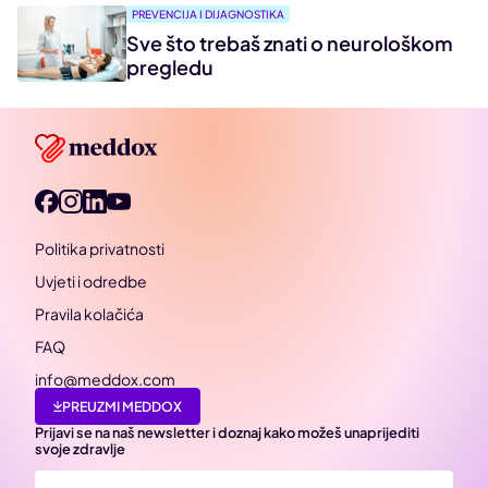
PREVENCIJA I DIJAGNOSTIKA
Sve što trebaš znati o neurološkom
pregledu
Politika privatnosti
Uvjeti i odredbe
Pravila kolačića
FAQ
info@meddox.com
PREUZMI MEDDOX
Prijavi se na naš newsletter i doznaj kako možeš unaprijediti
svoje zdravlje