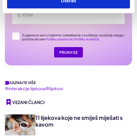
Uskrati
možeš unaprijediti svoje zdravlje
Suglasan/a sam s Uvjetima i odredbama o korištenju i pružanja usluga i
pročitao/la sam
Politiku privatnosti
i
Politiku kolačića
.
PRIJAVI SE
SAZNAJTE VIŠE
interakcije lijekova
lijekovi
VEZANI ČLANCI
11 lijekova koje ne smiješ miješati s
kavom