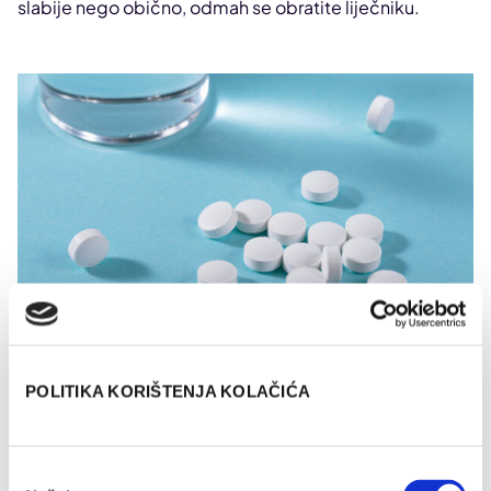
slabije nego obično, odmah se obratite liječniku.
POLITIKA KORIŠTENJA KOLAČIĆA
Kako je sigurno uzimati aspirin i ibuprofen?
Odabir
Ako već morate uzimati aspirin i ibuprofen istovremeno
,