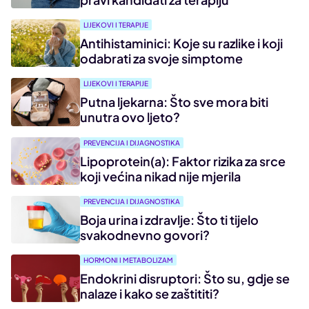
LIJEKOVI I TERAPIJE
Antihistaminici: Koje su razlike i koji
odabrati za svoje simptome
LIJEKOVI I TERAPIJE
Putna ljekarna: Što sve mora biti
unutra ovo ljeto?
PREVENCIJA I DIJAGNOSTIKA
Lipoprotein(a): Faktor rizika za srce
koji većina nikad nije mjerila
PREVENCIJA I DIJAGNOSTIKA
Boja urina i zdravlje: Što ti tijelo
svakodnevno govori?
HORMONI I METABOLIZAM
Endokrini disruptori: Što su, gdje se
nalaze i kako se zaštititi?