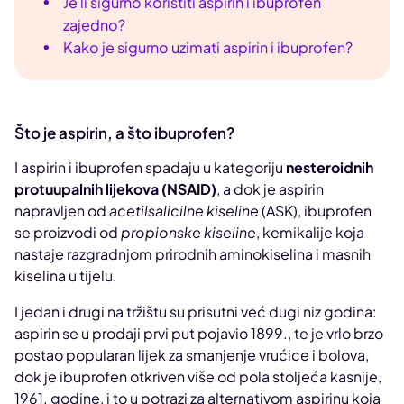
Je li sigurno koristiti aspirin i ibuprofen
zajedno?
Kako je sigurno uzimati aspirin i ibuprofen?
Što je aspirin, a što ibuprofen?
I aspirin i ibuprofen spadaju u kategoriju
nesteroidnih
protuupalnih lijekova (NSAID)
, a dok je aspirin
napravljen od
acetilsalicilne kiseline
(ASK), ibuprofen
se proizvodi od
propionske kiseline
, kemikalije koja
nastaje razgradnjom prirodnih aminokiselina i masnih
kiselina u tijelu.
I jedan i drugi na tržištu su prisutni već dugi niz godina:
aspirin se u prodaji prvi put pojavio 1899., te je vrlo brzo
postao popularan lijek za smanjenje vrućice i bolova,
dok je ibuprofen otkriven više od pola stoljeća kasnije,
1961. godine, i to u potrazi za alternativom aspirinu koja