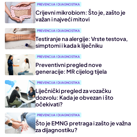
PREVENCIJA I DIJAGNOSTIKA
Crijevni mikrobiom: Što je, zašto je
važan i najveći mitovi
PREVENCIJA I DIJAGNOSTIKA
Testiranje na alergije: Vrste testova,
simptomi i kada k liječniku
PREVENCIJA I DIJAGNOSTIKA
Preventivni pregled nove
generacije: MR cijelog tijela
PREVENCIJA I DIJAGNOSTIKA
Liječnički pregled za vozačku
dozvolu: Kada je obvezan i što
očekivati?
PREVENCIJA I DIJAGNOSTIKA
Što je EMNG pretraga i zašto je važna
za dijagnostiku?