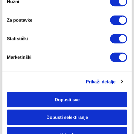
Nužni
pristanka
ovo su mjere predostrožnosti koje biste trebali
poduzeti:
Za postavke
Ako povremeno uzimate ibuprofen, nema mnogo
rizika da će utjecati na učinak niske doze aspirina.
Statistički
Ako vam je potrebna samo jedna doza ibuprofena,
uzmite je 8 sati prije ili 30 minuta nakon uzimanja
aspirina (i to “običnog”, a ne onog s produljenim
Marketinški
djelovanjem).
Ako morate češće uzimati ibuprofen, razgovarajte
sa svojim liječnikom o alternativnim lijekovima.
Prikaži detalje
Dopusti sve
Dopusti selektiranje
Prijavi se na naš newsletter i doznaj kako