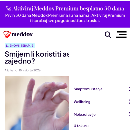
🚀 Aktiviraj Meddox Premium besplatno 30 dana
Prvih 30 dana Meddox Premiuma su na nama. Aktiviraj Premium
i isprobaj sve pogodnosti bez troška.
LIJEKOVI I TERAPIJE
Smijem li koristiti aspirin i ibuprofen
zajedno?
Ažurirano: 15. svibnja 2026.
Simptomi i stanja
Pogledaj sve iz kategorije
Wellbeing
Autoimune bolesti
Pogledaj sve iz kategorije
Moje zdravlje
Bubrezi i mokraćni sustav
Mentalno zdravlje
Pogledaj sve iz kategorije
U fokusu
Dišni sustav
San