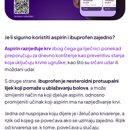
Je li sigurno koristiti aspirin i ibuprofen zajedno?
Aspirin razrjeđuje krv
zbog čega ga liječnici ponekad
preporučuju za dnevno korištenje kao preventivu stanja
koja uključuju krvne ugruške
, kao što su
srčani udar
ili
moždani udar.
S druge strane,
ibuprofen je nesteroidni protuupalni
lijek koji pomaže u ublažavanju bolova
, a može
izmijeniti način na koji djeluje aspirin, odnosno
promijeniti učinak koji aspirin ima na razrjeđivanje krvi.
Jedna od nuspojava koju dijele je i želučano krvarenje, a
rizik od kojeg se povećava ako se uzimaju zajedno. Rizik
od krvarenja se, k tome, povećava u slučaju: