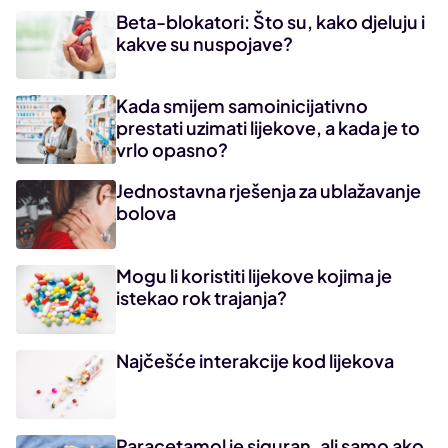
Beta-blokatori: Što su, kako djeluju i
kakve su nuspojave?
Kada smijem samoinicijativno
prestati uzimati lijekove, a kada je to
vrlo opasno?
Jednostavna rješenja za ublažavanje
bolova
Mogu li koristiti lijekove kojima je
istekao rok trajanja?
Najčešće interakcije kod lijekova
Paracetamol je siguran, ali samo ako