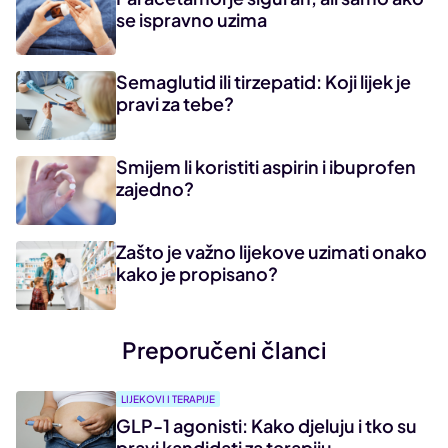
se ispravno uzima
Semaglutid ili tirzepatid: Koji lijek je
pravi za tebe?
Smijem li koristiti aspirin i ibuprofen
zajedno?
Zašto je važno lijekove uzimati onako
kako je propisano?
Preporučeni članci
LIJEKOVI I TERAPIJE
GLP-1 agonisti: Kako djeluju i tko su
pravi kandidati za terapiju