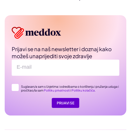
Prijavi se na naš newsletter i doznaj kako
možeš unaprijediti svoje zdravlje
Suglasan/a sam s Uvjetima i odredbama o korištenju i pružanja usluga i
pročitao/la sam
Politiku privatnosti
i
Politiku kolačića
.
PRIJAVI SE