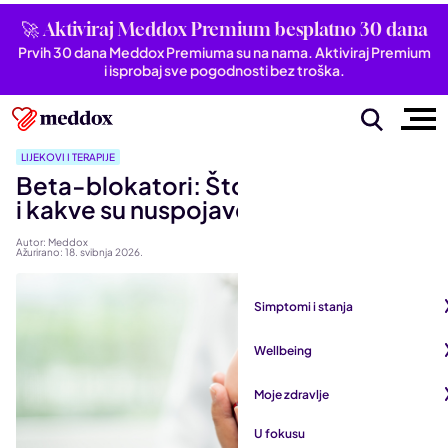
🚀 Aktiviraj Meddox Premium besplatno 30 dana
Prvih 30 dana Meddox Premiuma su na nama. Aktiviraj Premium
i isprobaj sve pogodnosti bez troška.
LIJEKOVI I TERAPIJE
Beta-blokatori: Što su, kako djeluju
i kakve su nuspojave?
Autor: Meddox
Ažurirano: 18. svibnja 2026.
Simptomi i stanja
Pogledaj sve iz kategorije
Wellbeing
Autoimune bolesti
Pogledaj sve iz kategorije
Moje zdravlje
Bubrezi i mokraćni sustav
Mentalno zdravlje
Pogledaj sve iz kategorije
U fokusu
Dišni sustav
San