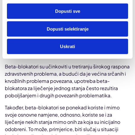
Što se još može liječiti beta-blokatorima?
Dopusti sve
Osim bolesti srca i krvožilnog sustava, koriste se za
liječenje nekoliko drugih stanja:
Dopusti selektiranje
Esencijalni tremor
Glaukom
Uskrati
Hipertireoza
Beta-blokatori su učinkoviti u tretiranju širokog raspona
zdravstvenih problema, a budući da je većina srčanih i
krvožilnih problema povezana, upotreba beta-
blokatora za liječenje jednog stanja često rezultira
poboljšanjem i drugih povezanih problematika.
Također, beta-blokatori se ponekad koriste i mimo
svoje osnovne namjene, odnosno, koriste se i za
liječenje nekih stanja mimo onih za koja su inicijalno
odobreni. To može, primjerice, biti slučaj u situaciji