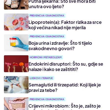
Putna ljekarna: Što sve mora biti
unutra ovo ljeto?
PREVENCIJA I DIJAGNOSTIKA
Lipoprotein(a): Faktor rizika za srce
koji većina nikad nije mjerila
PREVENCIJA I DIJAGNOSTIKA
Boja urina i zdravlje: Što ti tijelo
svakodnevno govori?
HORMONI I METABOLIZAM
Endokrini disruptori: Što su, gdje se
nalaze i kako se zaštititi?
LIJEKOVI I TERAPIJE
Semaglutid ili tirzepatid: Koji lijek je
pravi za tebe?
PREVENCIJA I DIJAGNOSTIKA
Crijevni mikrobiom: Što je, zašto je