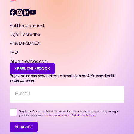
Politika privatnosti
Uvjeti i odredbe
Pravila kolačića
FAQ
info@meddox.com
PREUZMI MEDDOX
Prijavi se na naš newsletter i doznaj kako možeš unaprijediti
svoje zdravlje
Suglasan/a sam s Uvjetima i odredbama o korištenju i pružanja usluga i
pročitao/la sam
Politiku privatnosti
i
Politiku kolačića
.
PRIJAVI SE