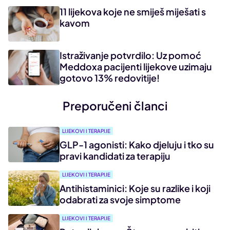
11 lijekova koje ne smiješ miješati s
kavom
Istraživanje potvrdilo: Uz pomoć
Meddoxa pacijenti lijekove uzimaju
gotovo 13% redovitije!
Preporučeni članci
LIJEKOVI I TERAPIJE
GLP-1 agonisti: Kako djeluju i tko su
pravi kandidati za terapiju
LIJEKOVI I TERAPIJE
Antihistaminici: Koje su razlike i koji
odabrati za svoje simptome
LIJEKOVI I TERAPIJE