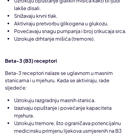
Uzrokuju opuštanje glatkih mišića kako bi ljudi
lakše disali.
Snižavaju krvni tlak.
Aktiviraju pretvorbu glikogena u glukozu.
Povećavaju snagu pumpanja i broj otkucaja srca.
Uzrokuje drhtanje mišića (tremore).
Beta-3 (B3) receptori
Beta-3 receptori nalaze se uglavnom u masnim
stanicama i u mjehuru. Kada se aktiviraju, rade
sljedeće:
Uzrokuju razgradnju masnih stanica.
Izazivaju opuštanje i povećanje kapaciteta
mjehura.
Uzrokuju tremore, što ograničava potencijalnu
medicinsku primjenu lijekova usmjerenih na B3