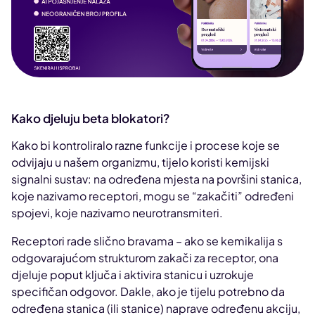
Kako djeluju beta blokatori?
Kako bi kontroliralo razne funkcije i procese koje se
odvijaju u našem organizmu, tijelo koristi kemijski
signalni sustav: na određena mjesta na površini stanica,
koje nazivamo receptori, mogu se “zakačiti” određeni
spojevi, koje nazivamo neurotransmiteri.
Receptori rade slično bravama – ako se kemikalija s
odgovarajućom strukturom zakači za receptor, ona
djeluje poput ključa i aktivira stanicu i uzrokuje
specifičan odgovor. Dakle, ako je tijelu potrebno da
određena stanica (ili stanice) naprave određenu akciju,