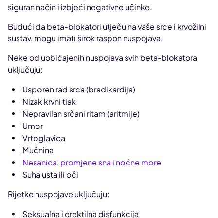
siguran način i izbjeći negativne učinke.
Budući da beta-blokatori utječu na vaše srce i krvožilni
sustav, mogu imati širok raspon nuspojava.
Neke od uobičajenih nuspojava svih beta-blokatora
uključuju:
Usporen rad srca (bradikardija)
Nizak krvni tlak
Nepravilan srčani ritam (aritmije)
Umor
Vrtoglavica
Mučnina
Nesanica, promjene sna i noćne more
Suha usta ili oči
Rijetke nuspojave uključuju:
Seksualna i erektilna disfunkcija