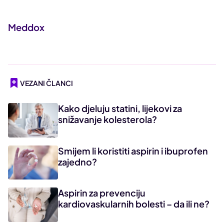
Meddox
VEZANI ČLANCI
Kako djeluju statini, lijekovi za
snižavanje kolesterola?
Smijem li koristiti aspirin i ibuprofen
zajedno?
Aspirin za prevenciju
kardiovaskularnih bolesti – da ili ne?