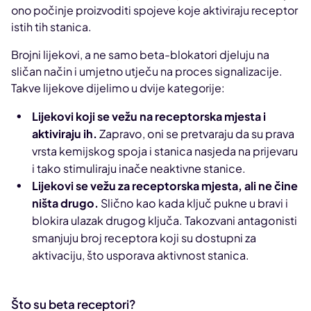
ono počinje proizvoditi spojeve koje aktiviraju receptor
istih tih stanica.
Brojni lijekovi, a ne samo beta-blokatori djeluju na
sličan način i umjetno utječu na proces signalizacije.
Takve lijekove dijelimo u dvije kategorije:
Lijekovi koji se vežu na receptorska mjesta i
aktiviraju ih.
Zapravo, oni se pretvaraju da su prava
vrsta kemijskog spoja i stanica nasjeda na prijevaru
i tako stimuliraju inače neaktivne stanice.
Lijekovi se vežu za receptorska mjesta, ali ne čine
ništa drugo.
Slično kao kada ključ pukne u bravi i
blokira ulazak drugog ključa. Takozvani antagonisti
smanjuju broj receptora koji su dostupni za
aktivaciju, što usporava aktivnost stanica.
Što su beta receptori?