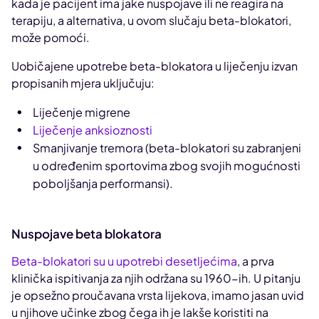
kada je pacijent ima jake nuspojave ili ne reagira na
terapiju, a alternativa, u ovom slučaju beta-blokatori,
može pomoći.
Uobičajene upotrebe beta-blokatora u liječenju izvan
propisanih mjera uključuju:
Liječenje migrene
Liječenje anksioznosti
Smanjivanje tremora (beta-blokatori su zabranjeni
u određenim sportovima zbog svojih mogućnosti
poboljšanja performansi).
Nuspojave beta blokatora
Beta-blokatori su u upotrebi desetljećima
, a prva
klinička ispitivanja za njih održana su 1960-ih. U pitanju
je opsežno proučavana vrsta lijekova, imamo jasan uvid
u njihove učinke zbog čega ih je lakše koristiti na