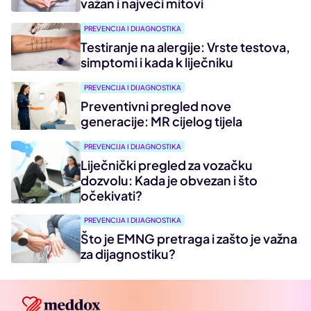
važan i najveći mitovi
PREVENCIJA I DIJAGNOSTIKA
Testiranje na alergije: Vrste testova,
simptomi i kada k liječniku
PREVENCIJA I DIJAGNOSTIKA
Preventivni pregled nove
generacije: MR cijelog tijela
PREVENCIJA I DIJAGNOSTIKA
Liječnički pregled za vozačku
dozvolu: Kada je obvezan i što
očekivati?
PREVENCIJA I DIJAGNOSTIKA
Što je EMNG pretraga i zašto je važna
za dijagnostiku?