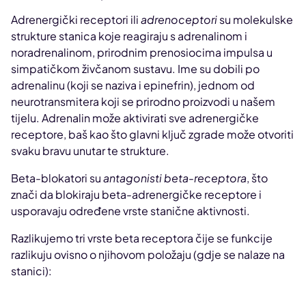
Adrenergički receptori ili
adrenoceptori
su molekulske
strukture stanica koje reagiraju s adrenalinom i
noradrenalinom, prirodnim prenosiocima impulsa u
simpatičkom živčanom sustavu. Ime su dobili po
adrenalinu (koji se naziva i epinefrin), jednom od
neurotransmitera koji se prirodno proizvodi u našem
tijelu. Adrenalin može aktivirati sve adrenergičke
receptore, baš kao što glavni ključ zgrade može otvoriti
svaku bravu unutar te strukture.
Beta-blokatori su
antagonisti beta-receptora
, što
znači da blokiraju beta-adrenergičke receptore i
usporavaju određene vrste stanične aktivnosti.
Razlikujemo tri vrste beta receptora čije se funkcije
razlikuju ovisno o njihovom položaju (gdje se nalaze na
stanici):