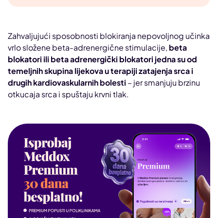
Zahvaljujući sposobnosti blokiranja nepovoljnog učinka
vrlo složene beta-adrenergične stimulacije,
beta
blokatori ili beta adrenergički blokatori jedna su od
temeljnih skupina lijekova u terapiji zatajenja srca i
drugih kardiovaskularnih bolesti
– jer smanjuju brzinu
otkucaja srca i spuštaju krvni tlak.