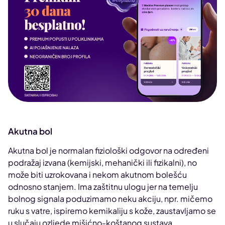
Akutna bol
Akutna bol je normalan fiziološki odgovor na određeni
podražaj izvana (kemijski, mehanički ili fizikalni), no
može biti uzrokovana i nekom akutnom bolešću
odnosno stanjem. Ima zaštitnu ulogu jer na temelju
bolnog signala poduzimamo neku akciju, npr. mičemo
ruku s vatre, ispiremo kemikaliju s kože, zaustavljamo se
u slučaju ozljede mišićno-koštanog sustava.