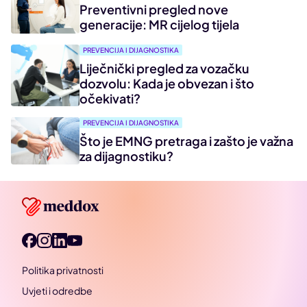
Preventivni pregled nove
generacije: MR cijelog tijela
PREVENCIJA I DIJAGNOSTIKA
Liječnički pregled za vozačku
dozvolu: Kada je obvezan i što
očekivati?
PREVENCIJA I DIJAGNOSTIKA
Što je EMNG pretraga i zašto je važna
za dijagnostiku?
Politika privatnosti
Uvjeti i odredbe