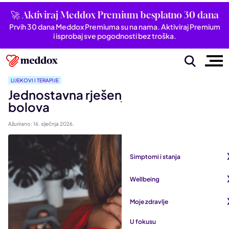
🚀 Aktiviraj Meddox Premium besplatno 30 dana
Prvih 30 dana Meddox Premiuma su na nama. Aktiviraj Premium
i isprobaj sve pogodnosti bez troška.
LIJEKOVI I TERAPIJE
Jednostavna rješenja za ublažavanje
bolova
Ažurirano: 16. siječnja 2026.
Simptomi i stanja
Pogledaj sve iz kategorije
Wellbeing
Autoimune bolesti
Pogledaj sve iz kategorije
Moje zdravlje
Bubrezi i mokraćni sustav
Mentalno zdravlje
Pogledaj sve iz kategorije
U fokusu
Dišni sustav
San