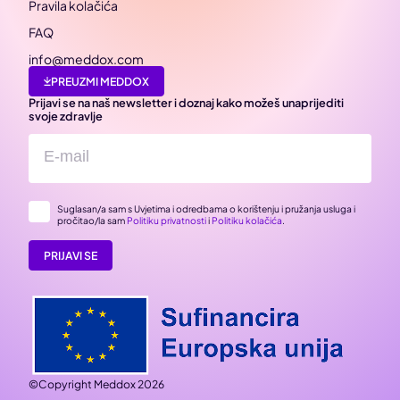
Pravila kolačića
FAQ
info@meddox.com
PREUZMI MEDDOX
Prijavi se na naš newsletter i doznaj kako možeš unaprijediti
svoje zdravlje
Suglasan/a sam s Uvjetima i odredbama o korištenju i pružanja usluga i
pročitao/la sam
Politiku privatnosti
i
Politiku kolačića
.
PRIJAVI SE
©Copyright Meddox 2026