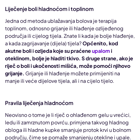
Liječenje boli hladnoćom i toplinom
Jedna od metoda ublažavanja bolova je terapija
toplinom, odnosno grijanje ili hlađenje ozlijeđenog
područja ili cijelog tijela. Znate li kada je bolje hlađenje,
a kada zagrijavanje (dijela) tijela?
Općenito, kod
akutne boli i ozljeda koje su praćene
upalom
i
oteklinom, bolje je hladiti tkivo. S druge strane, ako je
riječ o boli i ukočenosti mišića, može pomoći njihovo
grijanje.
Grijanje ili hlađenje možete primijeniti na
manje ili veće dijelove tijela, ali i na cijelo tijelo.
Pravila liječenja hladnoćom
Neovisno o tome je li riječ o ohlađenom gelu u vrećici,
ledu ili zamrznutom povrću, primjena takvog hladnog
obloga ili hladne kupke smanjuje protok krvi u bolnom
području, čime se pomaže smanjenju otekline i upale.