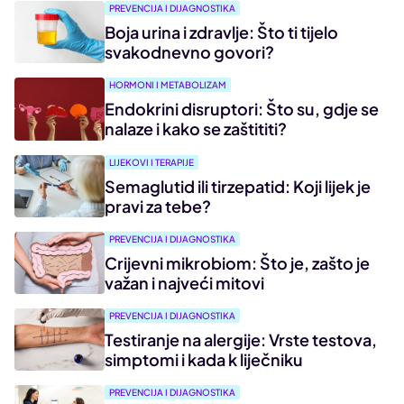
PREVENCIJA I DIJAGNOSTIKA
Boja urina i zdravlje: Što ti tijelo
svakodnevno govori?
HORMONI I METABOLIZAM
Endokrini disruptori: Što su, gdje se
nalaze i kako se zaštititi?
LIJEKOVI I TERAPIJE
Semaglutid ili tirzepatid: Koji lijek je
pravi za tebe?
PREVENCIJA I DIJAGNOSTIKA
Crijevni mikrobiom: Što je, zašto je
važan i najveći mitovi
PREVENCIJA I DIJAGNOSTIKA
Testiranje na alergije: Vrste testova,
simptomi i kada k liječniku
PREVENCIJA I DIJAGNOSTIKA