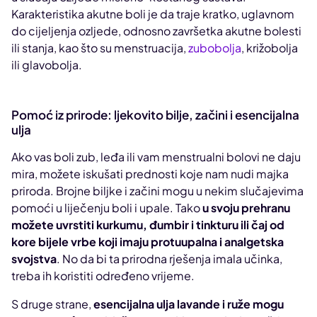
Karakteristika akutne boli je da traje kratko, uglavnom
do cijeljenja ozljede, odnosno završetka akutne bolesti
ili stanja, kao što su menstruacija,
zubobolja
, križobolja
ili glavobolja.
Pomoć iz prirode: ljekovito bilje, začini i esencijalna
ulja
Ako vas boli zub, leđa ili vam menstrualni bolovi ne daju
mira, možete iskušati prednosti koje nam nudi majka
priroda. Brojne biljke i začini mogu u nekim slučajevima
pomoći u liječenju boli i upale. Tako
u svoju prehranu
možete uvrstiti kurkumu, đumbir i tinkturu ili čaj od
kore bijele vrbe koji imaju protuupalna i analgetska
svojstva
. No da bi ta prirodna rješenja imala učinka,
treba ih koristiti određeno vrijeme.
S druge strane,
esencijalna ulja lavande i ruže mogu