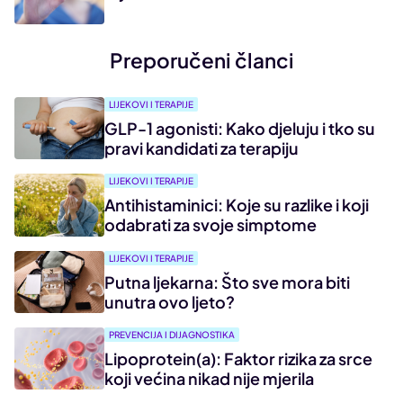
Preporučeni članci
LIJEKOVI I TERAPIJE
GLP-1 agonisti: Kako djeluju i tko su
pravi kandidati za terapiju
LIJEKOVI I TERAPIJE
Antihistaminici: Koje su razlike i koji
odabrati za svoje simptome
LIJEKOVI I TERAPIJE
Putna ljekarna: Što sve mora biti
unutra ovo ljeto?
PREVENCIJA I DIJAGNOSTIKA
Lipoprotein(a): Faktor rizika za srce
koji većina nikad nije mjerila