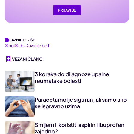
PRIJAVI SE
SAZNAJTE VIŠE
bol
ublažavanje boli
VEZANI ČLANCI
3 koraka do dijagnoze upalne
reumatske bolesti
Paracetamol je siguran, ali samo ako
se ispravno uzima
Smijem li koristiti aspirin i ibuprofen
zajedno?