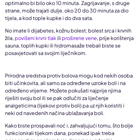
optimalno bi bilo oko 10 minuta. Zagrijavanje, s druge
strane, može trajati dulje, oko 20 do 30 minuta za dio
tijela, a kod tople kupke i do dva sata.
No imate li dijabetes, kožnu bolest, bolest srca i krvnih
žila,
povišeni krvni tlak
ili
proširene vene
, prije korištenja
sauna, toplih kupki ili hidromasaže trebali biste se
posavjetovati sa svojim liječnikom.
Prirodna sredstva protiv bolova mogu kod nekih osoba
biti učinkovita, ali samo za određene uzroke boli i na
određeno vrijeme. Možete pokušati najprije njima
riješiti svoju bol ili se pak odlučiti za liječenje
analgeticima (lijekovi protiv boli) pa uz njih koristiti i
neki od navedenih načina ublažavanja boli.
Kako biste prospavali noć i, zahvaljujući tomu, što bolje
funkcionirali tijekom dana, ponekad ipak treba