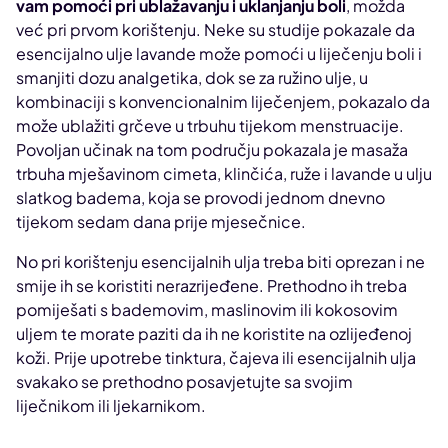
vam pomoći pri ublažavanju i uklanjanju boli
, možda
već pri prvom korištenju. Neke su studije pokazale da
esencijalno ulje lavande može pomoći u liječenju boli i
smanjiti dozu analgetika, dok se za ružino ulje, u
kombinaciji s konvencionalnim liječenjem, pokazalo da
može ublažiti grčeve u trbuhu tijekom menstruacije.
Povoljan učinak na tom području pokazala je masaža
trbuha mješavinom cimeta, klinčića, ruže i lavande u ulju
slatkog badema, koja se provodi jednom dnevno
tijekom sedam dana prije mjesečnice.
No pri korištenju esencijalnih ulja treba biti oprezan i ne
smije ih se koristiti nerazrijeđene. Prethodno ih treba
pomiješati s bademovim, maslinovim ili kokosovim
uljem te morate paziti da ih ne koristite na ozlijeđenoj
koži. Prije upotrebe tinktura, čajeva ili esencijalnih ulja
svakako se prethodno posavjetujte sa svojim
liječnikom ili ljekarnikom.