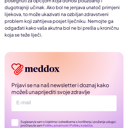
posegnuti za opcijom koja donosi pouzdaniji i
dugotrajniji učinak. Ako bol ne jenjava unatoč primjeni
lijekova, to može ukazivati na ozbiljan zdravstveni
problem koji zahtijeva posjet liječniku. Nemojte ga
odgađati kako vaša akutna bol ne bi prešla u kroničnu
koja se teže liječi.
Prijavi se na naš newsletter i doznaj kako
možeš unaprijediti svoje zdravlje
Suglasan/a sam s Uvjetima i odredbama o korištenju i pružanja usluga i
pročitao/la sam
Politiku privatnosti
i
Politiku kolačića
.