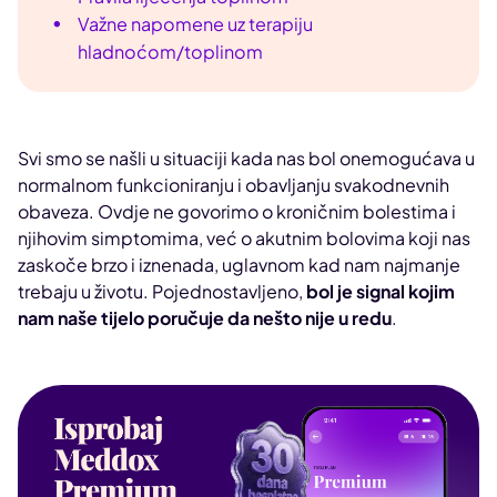
Važne napomene uz terapiju
hladnoćom/toplinom
Svi smo se našli u situaciji kada nas bol onemogućava u
normalnom funkcioniranju i obavljanju svakodnevnih
obaveza. Ovdje ne govorimo o kroničnim bolestima i
njihovim simptomima, već o akutnim bolovima koji nas
zaskoče brzo i iznenada, uglavnom kad nam najmanje
trebaju u životu. Pojednostavljeno,
bol je signal kojim
nam naše tijelo poručuje da nešto nije u redu
.