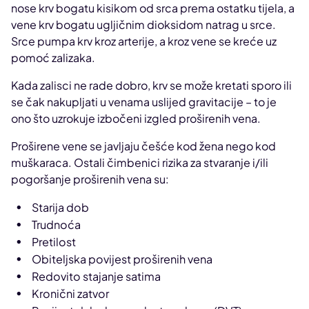
nose krv bogatu kisikom od srca prema ostatku tijela, a
vene krv bogatu ugljičnim dioksidom natrag u srce.
Srce pumpa krv kroz arterije, a kroz vene se kreće uz
pomoć zalizaka.
Kada zalisci ne rade dobro, krv se može kretati sporo ili
se čak nakupljati u venama uslijed gravitacije – to je
ono što uzrokuje izbočeni izgled proširenih vena.
Proširene vene se javljaju češće kod žena nego kod
muškaraca. Ostali čimbenici rizika za stvaranje i/ili
pogoršanje proširenih vena su:
Starija dob
Trudnoća
Pretilost
Obiteljska povijest proširenih vena
Redovito stajanje satima
Kronični zatvor