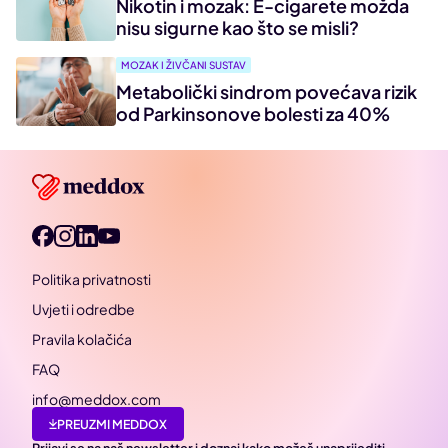
Nikotin i mozak: E-cigarete možda
nisu sigurne kao što se misli?
MOZAK I ŽIVČANI SUSTAV
Metabolički sindrom povećava rizik
od Parkinsonove bolesti za 40%
Politika privatnosti
Uvjeti i odredbe
Pravila kolačića
FAQ
info@meddox.com
PREUZMI MEDDOX