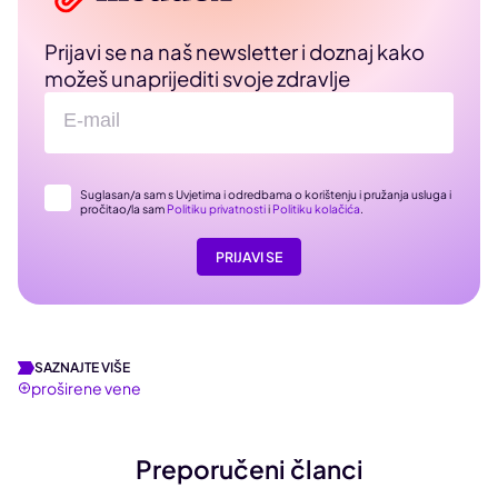
Prijavi se na naš newsletter i doznaj kako
možeš unaprijediti svoje zdravlje
Suglasan/a sam s Uvjetima i odredbama o korištenju i pružanja usluga i
pročitao/la sam
Politiku privatnosti
i
Politiku kolačića
.
PRIJAVI SE
SAZNAJTE VIŠE
proširene vene
Preporučeni članci