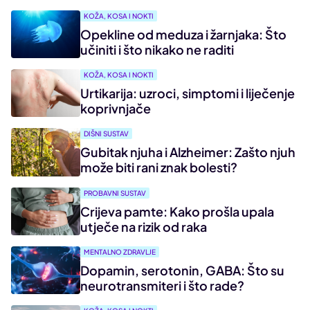
KOŽA, KOSA I NOKTI
Opekline od meduza i žarnjaka: Što
učiniti i što nikako ne raditi
KOŽA, KOSA I NOKTI
Urtikarija: uzroci, simptomi i liječenje
koprivnjače
DIŠNI SUSTAV
Gubitak njuha i Alzheimer: Zašto njuh
može biti rani znak bolesti?
PROBAVNI SUSTAV
Crijeva pamte: Kako prošla upala
utječe na rizik od raka
MENTALNO ZDRAVLJE
Dopamin, serotonin, GABA: Što su
neurotransmiteri i što rade?