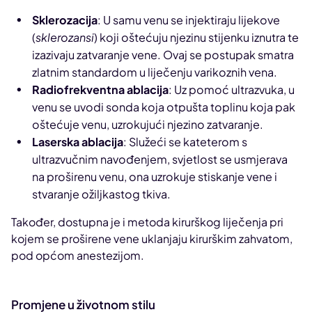
Sklerozacija
: U samu venu se injektiraju lijekove
(
sklerozansi
) koji oštećuju njezinu stijenku iznutra te
izazivaju zatvaranje vene. Ovaj se postupak smatra
zlatnim standardom u liječenju varikoznih vena.
Radiofrekventna ablacija
: Uz pomoć ultrazvuka, u
venu se uvodi sonda koja otpušta toplinu koja pak
oštećuje venu, uzrokujući njezino zatvaranje.
Laserska ablacija
: Služeći se kateterom s
ultrazvučnim navođenjem, svjetlost se usmjerava
na proširenu venu, ona uzrokuje stiskanje vene i
stvaranje ožiljkastog tkiva.
Također, dostupna je i metoda kirurškog liječenja pri
kojem se proširene vene uklanjaju kirurškim zahvatom,
pod općom anestezijom.
Promjene u životnom stilu