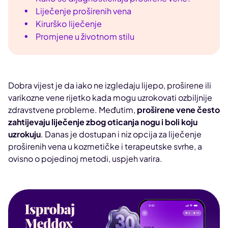
Liječenje proširenih vena
Kirurško liječenje
Promjene u životnom stilu
Dobra vijest je da iako ne izgledaju lijepo, proširene ili
varikozne vene rijetko kada mogu uzrokovati ozbiljnije
zdravstvene probleme. Međutim,
proširene vene često
zahtijevaju liječenje zbog oticanja nogu i boli koju
uzrokuju
. Danas je dostupan i niz opcija za liječenje
proširenih vena u kozmetičke i terapeutske svrhe, a
ovisno o pojedinoj metodi, uspjeh varira.