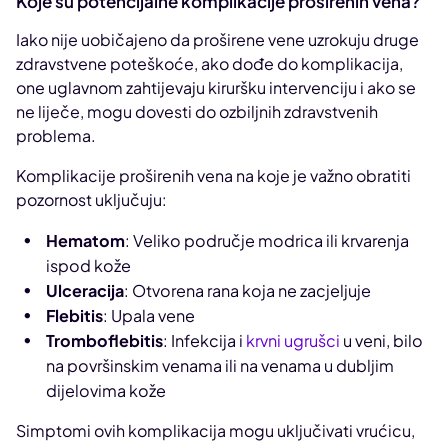
Koje su potencijalne komplikacije proširenih vena?
Iako nije uobičajeno da proširene vene uzrokuju druge
zdravstvene poteškoće, ako dođe do komplikacija,
one uglavnom zahtijevaju kiruršku intervenciju i ako se
ne liječe, mogu dovesti do ozbiljnih zdravstvenih
problema.
Komplikacije proširenih vena na koje je važno obratiti
pozornost uključuju:
Hematom
: Veliko područje modrica ili krvarenja
ispod kože
Ulceracija
: Otvorena rana koja ne zacjeljuje
Flebitis
: Upala vene
Tromboflebitis
: Infekcija i
krvni ugrušci
u veni, bilo
na površinskim venama ili na venama u dubljim
dijelovima kože
Simptomi ovih komplikacija mogu uključivati ​​vrućicu,