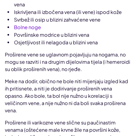
vena
Iskrivljena ili izbočena vena (ili vene) ispod kože
Svrbež ili osip u blizini zahvaćene vene
Bolne noge
Površinske modrice u blizini vena
Osjetljivost ili nelagoda u blizini vena
Proširene vene se uglavnom pojavljuju na nogama, no
mogu se razviti i na drugim dijelovima tijela (i hemeroidi
su oblik proširenih vena), no rjeđe.
Meke na dodir, obično ne bole niti mijenjaju izgled kad
ih pritisnete, a niti je dodirivanje proširenih vena
opasno. Ako bole, ta bol nije nužno u korelaciji s
veličinom vene, a nije nužno ni da boli svaka proširena
vena.
Proširene ili varikozne vene slične su paučinastim
venama (oštećene male krvne žile na površini kože,