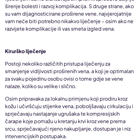
širenje bolesti i razvoj komplikacija. S druge strane, ako
su vam dijagnosticirane proširene vene, najvjerojatnije
vam neće biti potrebno nikakvo liječenje – osim ako ne
razvijete komplikacije ili vas smeta izgled vena.
Kirurško liječenje
Postoji nekoliko različitih pristupa liječenju za
smanjenje vidljivosti proširenih vena, a koji je optimalan
za svaku pojedinu osobu ovisi o tome gdje se vene
nalaze, koliko su velike i slično.
Osim pripravaka za lokalnu primjenu koji prodiru kroz
kožu i učvršćuju stijenke vena, poboljšavaju cirkulaciju i
sprječavaju nastajanje ugrušaka te kompresijskih
čarape koje pomažu u kretanju krvi kroz vene prema
srcu, sprječavajući njeno nakupljanje, dostupan je i niz
intervencijskih postupaka.