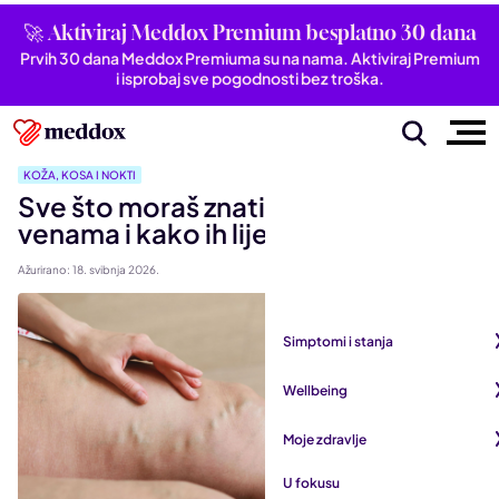
🚀 Aktiviraj Meddox Premium besplatno 30 dana
Prvih 30 dana Meddox Premiuma su na nama. Aktiviraj Premium
i isprobaj sve pogodnosti bez troška.
KOŽA, KOSA I NOKTI
Sve što moraš znati o proširenim
venama i kako ih liječiti
Ažurirano: 18. svibnja 2026.
Simptomi i stanja
Pogledaj sve iz kategorije
Wellbeing
Autoimune bolesti
Pogledaj sve iz kategorije
Moje zdravlje
Bubrezi i mokraćni sustav
Mentalno zdravlje
Pogledaj sve iz kategorije
U fokusu
Dišni sustav
San