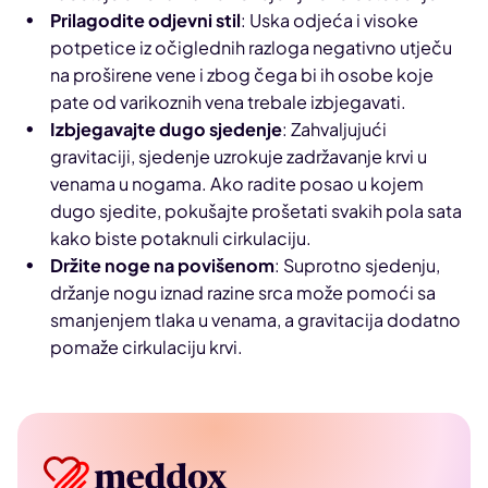
Prilagodite odjevni stil
: Uska odjeća i visoke
potpetice iz očiglednih razloga negativno utječu
na proširene vene i zbog čega bi ih osobe koje
pate od varikoznih vena trebale izbjegavati.
Izbjegavajte dugo sjedenje
: Zahvaljujući
gravitaciji, sjedenje uzrokuje zadržavanje krvi u
venama u nogama. Ako radite posao u kojem
dugo sjedite, pokušajte prošetati svakih pola sata
kako biste potaknuli cirkulaciju.
Držite noge na povišenom
: Suprotno sjedenju,
držanje nogu iznad razine srca može pomoći sa
smanjenjem tlaka u venama, a gravitacija dodatno
pomaže cirkulaciju krvi.