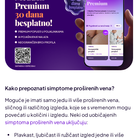
Kako prepoznati simptome proširenih vena?
Moguće je imati samo jedu ili više proširenih vena,
sličnog ili različitog izgleda, koje se s vremenom mogu
povećati u količini i izgledu. Neki od uobičajenih
simptoma proširenih vena uključuju
:
Plavkast, ljubičast ili ružičast izgled jedne ili više