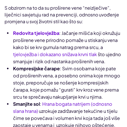
S obzirom na to da su proširene vene “neizlječive”,
liječnici savjetuju rad na prevenciji, odnosno uvođenje
promjena u svoj životni stil kao što su:
Redovita tjelovježba
: Jačanje mišića koji okružuju
proširene vene prirodno pomaže u stiskanju vena
kako bi se krv gurnula natrag prema srcu, a
tjelovježba i dokazano snižava krvni tlak
što ujedno
smanjuje i rizik od nastanka proširenih vena.
Kompresijske čarape
: Svim osobama koje pate
od proširenih vena, a posebno onima koje mnogo
stoje, preporučuje se nošenje kompresijskih
čarapa, koje pomažu “gurati” krv kroz vene prema
srcu te sprečavaju nakupljanje krvi u njima.
Smanjite sol
:
Hrana bogata natrijem (odnosno
slana hrana)
uzrokuje zadržavanje tekućine u tijelu
čime se povećava i volumen krvi koja tada još više
zaostaje u venama i uzrokuje njihovo oštećenje.