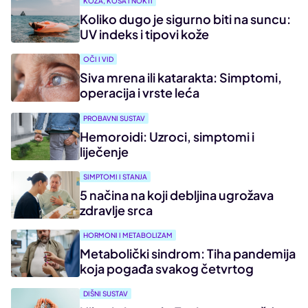
KOŽA, KOSA I NOKTI
Koliko dugo je sigurno biti na suncu:
UV indeks i tipovi kože
OČI I VID
Siva mrena ili katarakta: Simptomi,
operacija i vrste leća
PROBAVNI SUSTAV
Hemoroidi: Uzroci, simptomi i
liječenje
SIMPTOMI I STANJA
5 načina na koji debljina ugrožava
zdravlje srca
HORMONI I METABOLIZAM
Metabolički sindrom: Tiha pandemija
koja pogađa svakog četvrtog
DIŠNI SUSTAV