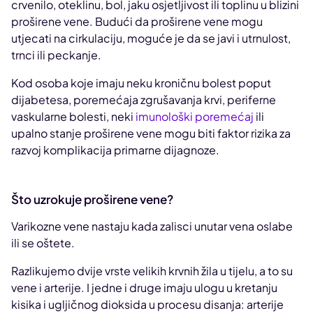
crvenilo, oteklinu, bol, jaku osjetljivost ili toplinu u blizini
proširene vene. Budući da proširene vene mogu
utjecati na cirkulaciju, moguće je da se javi i utrnulost,
trnci ili peckanje.
Kod osoba koje imaju neku kroničnu bolest poput
dijabetesa, poremećaja zgrušavanja krvi, periferne
vaskularne bolesti, neki
imunološki poremećaj
ili
upalno stanje proširene vene mogu biti faktor rizika za
razvoj komplikacija primarne dijagnoze.
Što uzrokuje proširene vene?
Varikozne vene nastaju kada zalisci unutar vena oslabe
ili se oštete.
Razlikujemo dvije vrste velikih krvnih žila u tijelu, a to su
vene i arterije. I jedne i druge imaju ulogu u kretanju
kisika i ugljičnog dioksida u procesu disanja: arterije