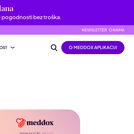
dana
e pogodnosti bez troška.
NEWSLETTER
O NAMA
O MEDDOX APLIKACIJI
OST
ijevanje nalaza
ik