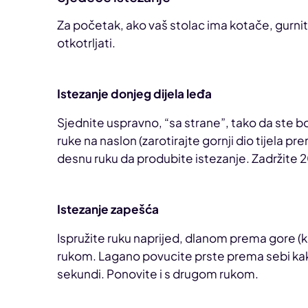
Za početak, ako vaš stolac ima kotače, gurnite
otkotrljati.
Istezanje donjeg dijela leđa
Sjednite uspravno, “sa strane”, tako da ste b
ruke na naslon (zarotirajte gornji dio tijela p
desnu ruku da produbite istezanje. Zadržite 
Istezanje zapešća
Ispružite ruku naprijed, dlanom prema gore (
rukom. Lagano povucite prste prema sebi kako
sekundi. Ponovite i s drugom rukom.