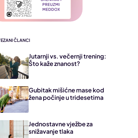
VEZANI ČLANCI
Jutarnji vs. večernji trening:
Što kaže znanost?
Gubitak mišićne mase kod
žena počinje u tridesetima
Jednostavne vježbe za
snižavanje tlaka