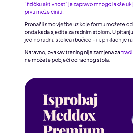
“fizičku aktivnost” je zapravo mnogo lakše u
prvu može činiti
.
Pronašli smo vježbe uz koje formu možete održa
onda kada sjedite za radnim stolom. U pitanju
jedino radna stolica i bučice – ili, prikladnij
Naravno, ovakav trening nije zamjena za
trad
ne možete pobjeći od radnog stola.