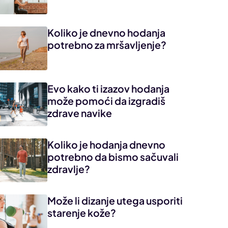
Koliko je dnevno hodanja
potrebno za mršavljenje?
Evo kako ti izazov hodanja
može pomoći da izgradiš
zdrave navike
Koliko je hodanja dnevno
potrebno da bismo sačuvali
zdravlje?
Može li dizanje utega usporiti
starenje kože?