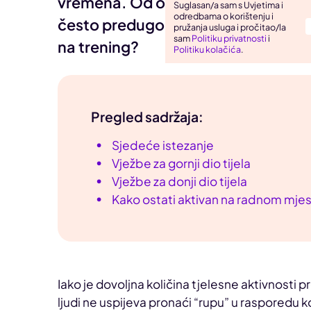
vremena. Od obiteljskih obaveza, 
Suglasan/a sam s Uvjetima i
odredbama o korištenju i
Uho, grlo, nos
često predugog radnog vremena - k
pružanja usluga i pročitao/la
sam
Politiku privatnosti
i
Zarazne bolesti
na trening?
Politiku kolačića
.
Pregled sadržaja:
Sjedeće istezanje
Vježbe za gornji dio tijela
Vježbe za donji dio tijela
Kako ostati aktivan na radnom mje
Iako je dovoljna količina tjelesne aktivnosti pre
ljudi ne uspijeva pronaći “rupu” u rasporedu k