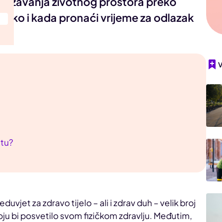
održavanja životnog prostora preko
ako i kada pronaći vrijeme za odlazak
stu?
duvjet za zdravo tijelo – ali i zdrav duh – velik broj
oju bi posvetilo svom fizičkom zdravlju. Međutim,