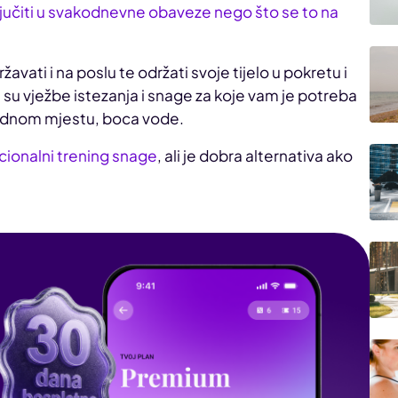
ključiti u svakodnevne obaveze nego što se to na
vati i na poslu te održati svoje tijelo u pokretu i
 su vježbe istezanja i snage za koje vam je potreba
e radnom mjestu, boca vode.
icionalni trening snage
, ali je dobra alternativa ako