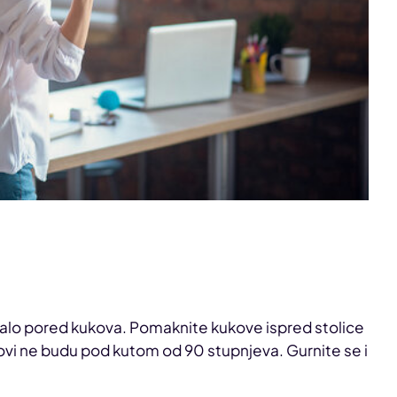
jedalo pored kukova. Pomaknite kukove ispred stolice
aktovi ne budu pod kutom od 90 stupnjeva. Gurnite se i