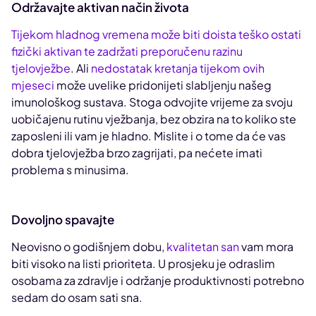
Održavajte aktivan način života
Tijekom hladnog vremena može biti doista teško ostati
fizički aktivan te zadržati preporučenu razinu
tjelovježbe
. Ali
nedostatak kretanja tijekom ovih
mjeseci
može uvelike pridonijeti slabljenju našeg
imunološkog sustava. Stoga odvojite vrijeme za svoju
uobičajenu rutinu vježbanja, bez obzira na to koliko ste
zaposleni ili vam je hladno. Mislite i o tome da će vas
dobra tjelovježba brzo zagrijati, pa nećete imati
problema s minusima.
Dovoljno spavajte
Neovisno o godišnjem dobu,
kvalitetan san
vam mora
biti visoko na listi prioriteta. U prosjeku je odraslim
osobama za zdravlje i održanje produktivnosti potrebno
sedam do osam sati sna.