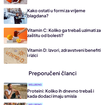
Kako ostati u formi za vrijeme
blagdana?
Vitamin C: Koliko ga trebaš uzimati za
zaštitu od bolesti?
Vitamin D: Izvori, zdravstveni benefiti
i rizici
Preporučeni članci
WELLBEING
Proteini: Koliko ih dnevno trebaš i
kada dodaci imaju smisla
WELLBEING