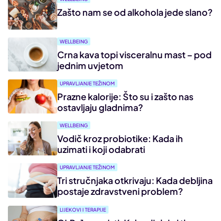
Zašto nam se od alkohola jede slano?
WELLBEING
Crna kava topi visceralnu mast – pod
jednim uvjetom
UPRAVLJANJE TEŽINOM
Prazne kalorije: Što su i zašto nas
ostavljaju gladnima?
WELLBEING
Vodič kroz probiotike: Kada ih
uzimati i koji odabrati
UPRAVLJANJE TEŽINOM
Tri stručnjaka otkrivaju: Kada debljina
postaje zdravstveni problem?
LIJEKOVI I TERAPIJE