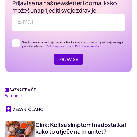
Prijavi se na naš newsletter i doznaj kako
možeš unaprijediti svoje zdravlje
Suglasan/a sam s Uvjetima i odredbama o korištenju i pružanja usluga i
pročitao/la sam
Politiku privatnosti
i
Politiku kolačića
.
PRIJAVI SE
SAZNAJTE VIŠE
imunitet
VEZANI ČLANCI
Cink: Koji su simptomi nedostatka i
kako to utječe na imunitet?