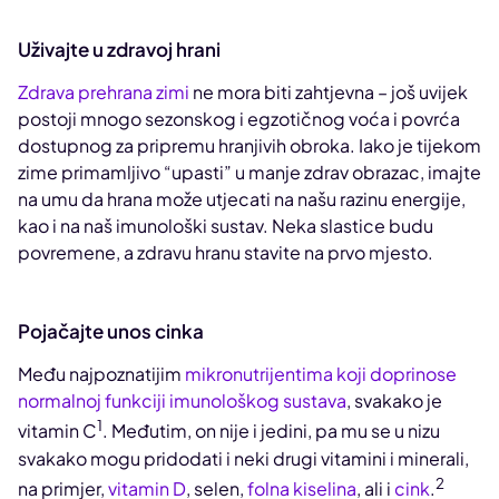
Uživajte u zdravoj hrani
Zdrava prehrana zimi
ne mora biti zahtjevna – još uvijek
postoji mnogo sezonskog i egzotičnog voća i povrća
dostupnog za pripremu hranjivih obroka. Iako je tijekom
zime primamljivo “upasti” u manje zdrav obrazac, imajte
na umu da hrana može utjecati na našu razinu energije,
kao i na naš imunološki sustav. Neka slastice budu
povremene, a zdravu hranu stavite na prvo mjesto.
Pojačajte unos cinka
Među najpoznatijim
mikronutrijentima koji doprinose
normalnoj funkciji imunološkog sustava
, svakako je
1
vitamin C
. Međutim, on nije i jedini, pa mu se u nizu
svakako mogu pridodati i neki drugi vitamini i minerali,
2
na primjer,
vitamin D
, selen,
folna kiselina
, ali i
cink
.