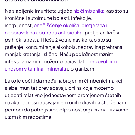
Na slabljenje imuniteta utječe
niz čimbenika
kao što su
kronične i autoimune bolesti, infekcije,
iscrpljenost,
onečišćenje okoliša
,
pretjerana i
neopravdana upotreba antibiotika
, pretjeran fizički i
psihički stres, ali i loše životne navike kao što su
pušenje, konzumiranje alkohola, nepravilna prehrana,
manjak kretanja i slično. Našu podložnost raznim
infekcijama zimi možemo opravdati i
nedovoljnim
unosom vitamina i minerala
u organizam.
Lako je uočiti da među nabrojenim čimbenicima koji
slabe imunitet prevladavaju oni na koje možemo
utjecati relativno jednostavnom promjenom štetnih
navika, odnosno usvajanjem onih zdravih, a što će nam
pomoći da poboljšamo otpornost organizma i uživamo
u zimskim radostima.