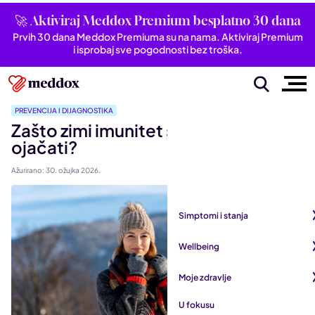
🚀 Aktiviraj Meddox Premium besplatno 30 dana
Prvih 30 dana Meddox Premiuma su na nama. Aktiviraj Premium
i isprobaj sve pogodnosti bez troška.
PREVENCIJA I DIJAGNOSTIKA
Zašto zimi imunitet slabi i kako ga
ojačati?
Ažurirano: 30. ožujka 2026.
Simptomi i stanja
Pogledaj sve iz kategorije
Wellbeing
Autoimune bolesti
Pogledaj sve iz kategorije
Moje zdravlje
Bubrezi i mokraćni sustav
Mentalno zdravlje
Pogledaj sve iz kategorije
U fokusu
Dišni sustav
San