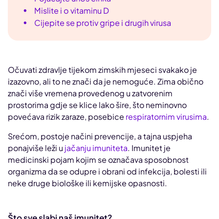
Mislite i o vitaminu D
Cijepite se protiv gripe i drugih virusa
Očuvati zdravlje tijekom zimskih mjeseci svakako je
izazovno, ali to ne znači da je nemoguće. Zima obično
znači više vremena provedenog u zatvorenim
prostorima gdje se klice lako šire, što neminovno
povećava rizik zaraze, posebice
respiratornim virusima
.
Srećom, postoje načini prevencije, a tajna uspjeha
ponajviše leži u
jačanju imuniteta
. Imunitet je
medicinski pojam kojim se označava sposobnost
organizma da se odupre i obrani od infekcija, bolesti ili
neke druge biološke ili kemijske opasnosti.
Što sve slabi naš imunitet?