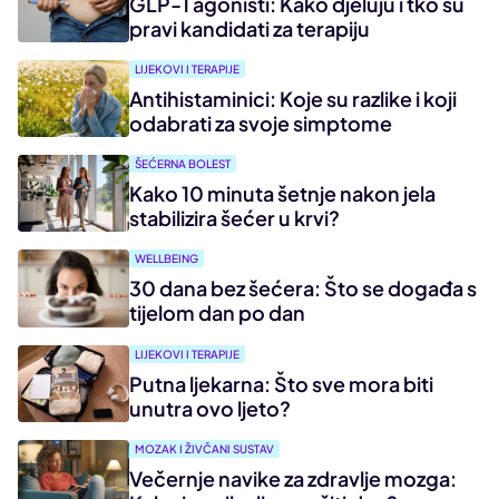
GLP-1 agonisti: Kako djeluju i tko su
pravi kandidati za terapiju
LIJEKOVI I TERAPIJE
Antihistaminici: Koje su razlike i koji
odabrati za svoje simptome
ŠEĆERNA BOLEST
Kako 10 minuta šetnje nakon jela
stabilizira šećer u krvi?
WELLBEING
30 dana bez šećera: Što se događa s
tijelom dan po dan
LIJEKOVI I TERAPIJE
Putna ljekarna: Što sve mora biti
unutra ovo ljeto?
MOZAK I ŽIVČANI SUSTAV
Večernje navike za zdravlje mozga: