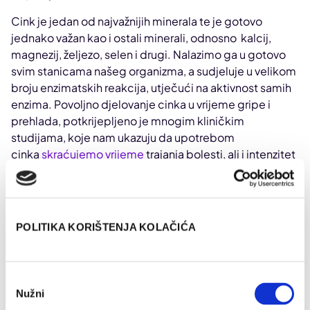
Cink je jedan od najvažnijih minerala te je gotovo
jednako važan kao i ostali minerali, odnosno kalcij,
magnezij, željezo, selen i drugi. Nalazimo ga u gotovo
svim stanicama našeg organizma, a sudjeluje u velikom
broju enzimatskih reakcija, utječući na aktivnost samih
enzima. Povoljno djelovanje cinka u vrijeme gripe i
prehlada, potkrijepljeno je mnogim kliničkim
studijama, koje nam ukazuju da upotrebom
cinka
skraćujemo vrijeme
trajanja bolesti, ali i intenzitet
simptoma.
Velik problem je njegova
loša apsorpcija
, zato je vrlo
bitno obratiti pažnju u kojem obliku cink nalazimo u
POLITIKA KORIŠTENJA KOLAČIĆA
dodacima prehrani.
Mislite i o vitaminu D
Odabir
Nužni
pristanka
Budući da je vani mračnije, može biti teško dobiti