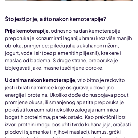
Što jesti prije, a što nakon kemoterapije?
Prije kemoterapije
, odnosno na dan kemoterapije
preporuka je konzumirati laganiju hranu kroz više manjih
obroka, primjerice: pileću juhu s ukuhanom rižom,
jogurt, voće i sir (bez plemenitih plijesni!), krekere i
maslac od badema. S druge strane, preporuka je
izbjegavati jake, masne i začinjene obroke.
U danima nakon kemoterapije
, vrlo bitno je redovito
jesti i birati namirnice koje osiguravaju dovoljno
energije i proteina. Ukoliko dođe do nuspojava poput
promjene okusa, ili smanjenog apetita preporuka je
pokušati konzumirati nekoliko zalogaja namirnica
bogatih proteinima, pa tek ostalo. Kao praktični i brzi
izvori proteini mogu poslužiti tvrdo kuhana jaja, orašasti
plodovi i sjemenke (i njihovi maslaci), humus, grčki