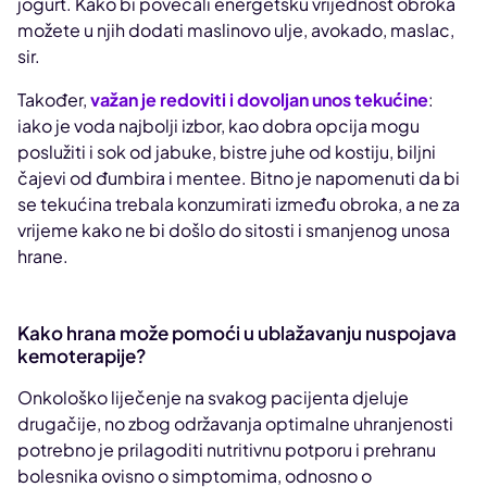
jogurt. Kako bi povećali energetsku vrijednost obroka
možete u njih dodati maslinovo ulje, avokado, maslac,
sir.
Također,
važan je redoviti i dovoljan unos tekućine
:
iako je voda najbolji izbor, kao dobra opcija mogu
poslužiti i sok od jabuke, bistre juhe od kostiju, biljni
čajevi od đumbira i mentee. Bitno je napomenuti da bi
se tekućina trebala konzumirati između obroka, a ne za
vrijeme kako ne bi došlo do sitosti i smanjenog unosa
hrane.
Kako hrana može pomoći u ublažavanju nuspojava
kemoterapije?
Onkološko liječenje na svakog pacijenta djeluje
drugačije, no zbog održavanja optimalne uhranjenosti
potrebno je prilagoditi nutritivnu potporu i prehranu
bolesnika ovisno o simptomima, odnosno o