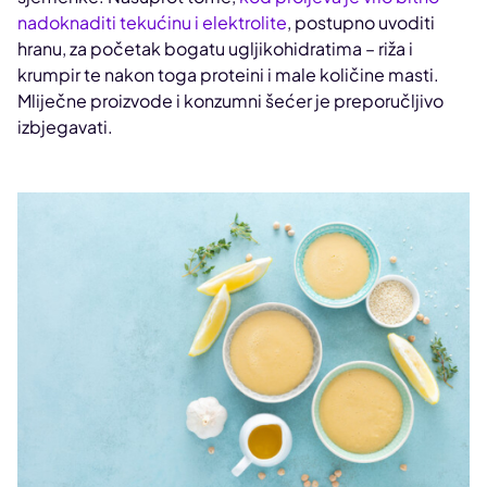
nadoknaditi tekućinu i elektrolite
, postupno uvoditi
hranu, za početak bogatu ugljikohidratima – riža i
krumpir te nakon toga proteini i male količine masti.
Mliječne proizvode i konzumni šećer je preporučljivo
izbjegavati.