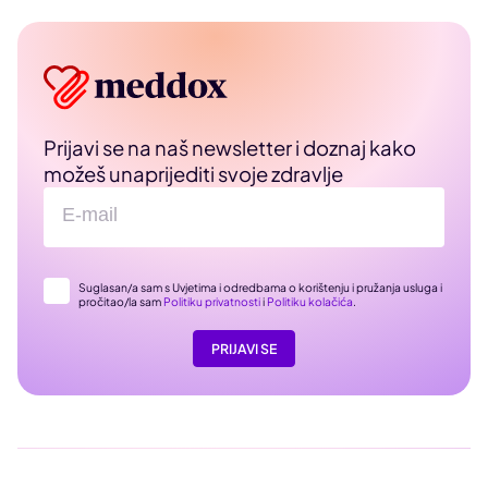
Prijavi se na naš newsletter i doznaj kako
možeš unaprijediti svoje zdravlje
Suglasan/a sam s Uvjetima i odredbama o korištenju i pružanja usluga i
pročitao/la sam
Politiku privatnosti
i
Politiku kolačića
.
PRIJAVI SE