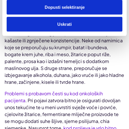
pospješiti liječenje, pri čemu su higijena usne šupljine i
Dopusti selektiranje
redovito ispiranje usta najvažnije. Dodatne preporuke
za sprječavanje i liječenje mukozitisa uzrokovanog
Uskrati
specifičnim liječenjem su konzumacija češćih manjih
obroka bogatih energijom i proteinima, mekanije,
kašaste ili zgnječene konzistencije. Neke od namirnica
koje se preporučuju su krumpir, batat i bundeva,
bogate krem juhe, riba i meso, žitarice poput riže,
palente, prosa kao i izdašni temeljci s dodatkom
maslinovog ulja. S druge strane, preporučuje se
izbjegavanje alkohola, duhana, jako vruće ili jako hladne
hrane, začinjene, kisele ili tvrde hrane.
Problemi s probavom česti su kod onkoloških
pacijenta
. Pri pojavi zatvora bitno je osigurati dovoljan
unos tekućine te u meni uvrstiti svježe voće i povrće,
cjelovite žitarice, fermentirane mliječne proizvode te
se mogu dodati suhe šljive, sjeme psilijuma, chia
sjemenke. Nasuprot tome,
kod proljeva je vrlo bitno