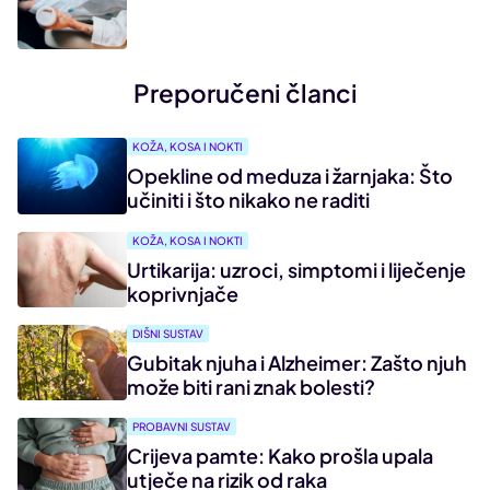
Preporučeni članci
KOŽA, KOSA I NOKTI
Opekline od meduza i žarnjaka: Što
učiniti i što nikako ne raditi
KOŽA, KOSA I NOKTI
Urtikarija: uzroci, simptomi i liječenje
koprivnjače
DIŠNI SUSTAV
Gubitak njuha i Alzheimer: Zašto njuh
može biti rani znak bolesti?
PROBAVNI SUSTAV
Crijeva pamte: Kako prošla upala
utječe na rizik od raka