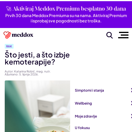
🚀 Aktiviraj Meddox Premium besplatno 30 dana
Prvih 30 dana Meddox Premiuma su na nama. Aktiviraj Premium
i isprobaj sve pogodnosti bez troška.
RAK
Što jesti, a što izbjegavati za vrijeme
kemoterapije?
Autor: Katarina Robić, mag. nutr.
Ažurirano: 5. lipnja 2026.
Simptomi i stanja
Pogledaj sve iz kategorije
Wellbeing
Autoimune bolesti
Pogledaj sve iz kategorije
Moje zdravlje
Bubrezi i mokraćni sustav
Mentalno zdravlje
Pogledaj sve iz kategorije
U fokusu
Dišni sustav
San