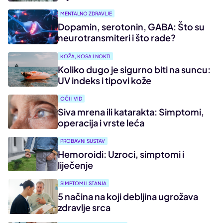
MENTALNO ZDRAVLJE
Dopamin, serotonin, GABA: Što su
neurotransmiteri i što rade?
KOŽA, KOSA I NOKTI
Koliko dugo je sigurno biti na suncu:
UV indeks i tipovi kože
OČI I VID
Siva mrena ili katarakta: Simptomi,
operacija i vrste leća
PROBAVNI SUSTAV
Hemoroidi: Uzroci, simptomi i
liječenje
SIMPTOMI I STANJA
5 načina na koji debljina ugrožava
zdravlje srca