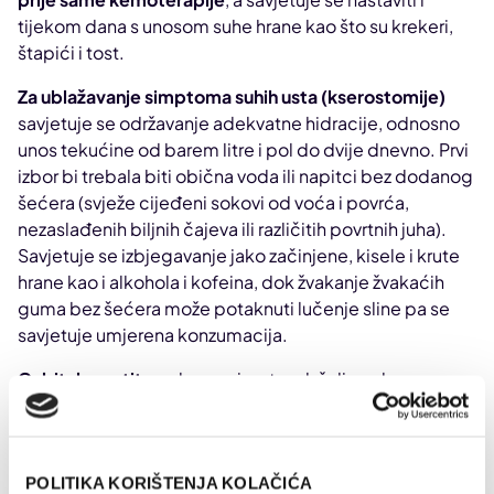
tijekom dana s unosom suhe hrane kao što su krekeri,
štapići i tost.
Za ublažavanje simptoma suhih usta (kserostomije)
savjetuje se održavanje adekvatne hidracije, odnosno
unos tekućine od barem litre i pol do dvije dnevno. Prvi
izbor bi trebala biti obična voda ili napitci bez dodanog
šećera (svježe cijeđeni sokovi od voća i povrća,
nezaslađenih biljnih čajeva ili različitih povrtnih juha).
Savjetuje se izbjegavanje jako začinjene, kisele i krute
hrane kao i alkohola i kofeina, dok žvakanje žvakaćih
guma bez šećera može potaknuti lučenje sline pa se
savjetuje umjerena konzumacija.
Gubitak apetita
, odnosno izostanak želje za hranom
može dovesti do gubitka na tjelesnoj masi, osjećaju
slabosti i umora. Bitno je podijeliti unos hrane na više
manjih obroka te ih konzumirati svaka dva sata.
Međuobroci bi trebali biti visokoproteinski i
POLITIKA KORIŠTENJA KOLAČIĆA