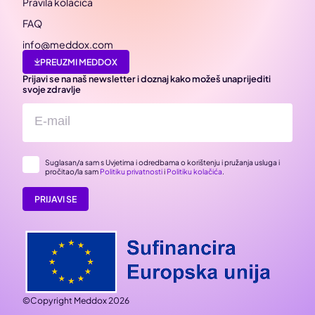
Pravila kolačića
FAQ
info@meddox.com
PREUZMI MEDDOX
Prijavi se na naš newsletter i doznaj kako možeš unaprijediti
svoje zdravlje
Suglasan/a sam s Uvjetima i odredbama o korištenju i pružanja usluga i
pročitao/la sam
Politiku privatnosti
i
Politiku kolačića
.
PRIJAVI SE
©Copyright Meddox 2026