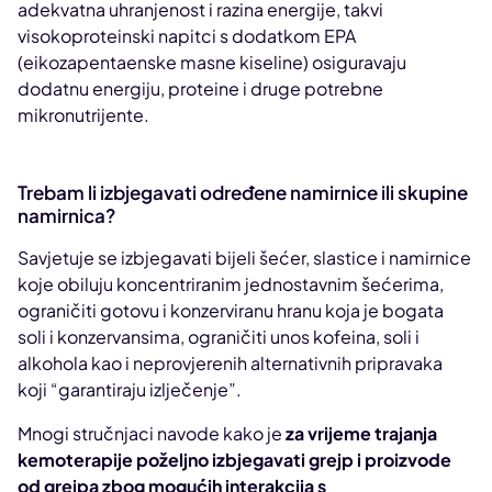
adekvatna uhranjenost i razina energije, takvi
visokoproteinski napitci s dodatkom EPA
(eikozapentaenske masne kiseline) osiguravaju
dodatnu energiju, proteine i druge potrebne
mikronutrijente.
Trebam li izbjegavati određene namirnice ili skupine
namirnica?
Savjetuje se izbjegavati bijeli šećer, slastice i namirnice
koje obiluju koncentriranim jednostavnim šećerima,
ograničiti gotovu i konzerviranu hranu koja je bogata
soli i konzervansima, ograničiti unos kofeina, soli i
alkohola kao i neprovjerenih alternativnih pripravaka
koji “garantiraju izlječenje”.
Mnogi stručnjaci navode kako je
za vrijeme trajanja
kemoterapije poželjno izbjegavati grejp i proizvode
od grejpa zbog mogućih interakcija s