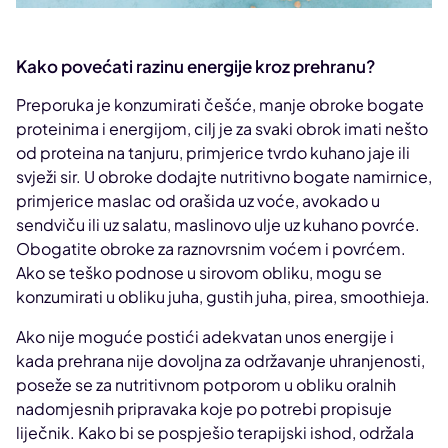
Kako povećati razinu energije kroz prehranu?
Preporuka je konzumirati češće, manje obroke bogate
proteinima i energijom, cilj je za svaki obrok imati nešto
od proteina na tanjuru, primjerice tvrdo kuhano jaje ili
svježi sir. U obroke dodajte nutritivno bogate namirnice,
primjerice maslac od orašida uz voće, avokado u
sendviču ili uz salatu, maslinovo ulje uz kuhano povrće.
Obogatite obroke za raznovrsnim voćem i povrćem.
Ako se teško podnose u sirovom obliku, mogu se
konzumirati u obliku juha, gustih juha, pirea, smoothieja.
Ako nije moguće postići adekvatan unos energije i
kada prehrana nije dovoljna za održavanje uhranjenosti,
poseže se za nutritivnom potporom u obliku oralnih
nadomjesnih pripravaka koje po potrebi propisuje
liječnik. Kako bi se pospješio terapijski ishod, održala