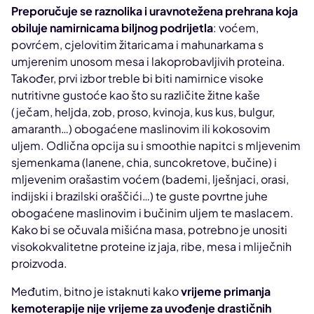
Preporučuje se raznolika i uravnotežena prehrana koja
obiluje namirnicama biljnog podrijetla
: voćem,
povrćem, cjelovitim žitaricama i mahunarkama s
umjerenim unosom mesa i lakoprobavljivih proteina.
Također, prvi izbor treble bi biti namirnice visoke
nutritivne gustoće kao što su različite žitne kaše
(ječam, heljda, zob, proso, kvinoja, kus kus, bulgur,
amaranth…) obogaćene maslinovim ili kokosovim
uljem. Odlična opcija su i smoothie napitci s mljevenim
sjemenkama (lanene, chia, suncokretove, bučine) i
mljevenim orašastim voćem (bademi, lješnjaci, orasi,
indijski i brazilski oraščići…) te guste povrtne juhe
obogaćene maslinovim i bučinim uljem te maslacem.
Kako bi se očuvala mišićna masa, potrebno je unositi
visokokvalitetne proteine iz jaja, ribe, mesa i mliječnih
proizvoda.
Međutim, bitno je istaknuti kako
vrijeme primanja
kemoterapije nije vrijeme za uvođenje drastičnih