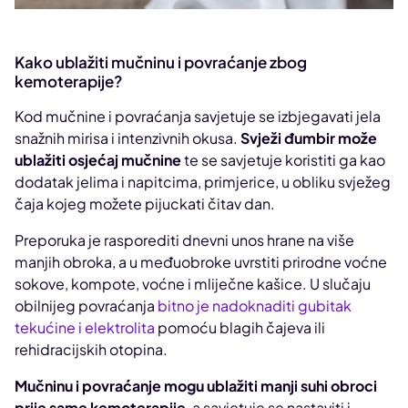
Kako ublažiti mučninu i povraćanje zbog
kemoterapije?
Kod mučnine i povraćanja savjetuje se izbjegavati jela
snažnih mirisa i intenzivnih okusa.
Svježi đumbir može
ublažiti osjećaj mučnine
te se savjetuje koristiti ga kao
dodatak jelima i napitcima, primjerice, u obliku svježeg
čaja kojeg možete pijuckati čitav dan.
Preporuka je rasporediti dnevni unos hrane na više
manjih obroka, a u međuobroke uvrstiti prirodne voćne
sokove, kompote, voćne i mliječne kašice. U slučaju
obilnijeg povraćanja
bitno je nadoknaditi gubitak
tekućine i elektrolita
pomoću blagih čajeva ili
rehidracijskih otopina.
Mučninu i povraćanje mogu ublažiti manji suhi obroci
prije same kemoterapije
, a savjetuje se nastaviti i