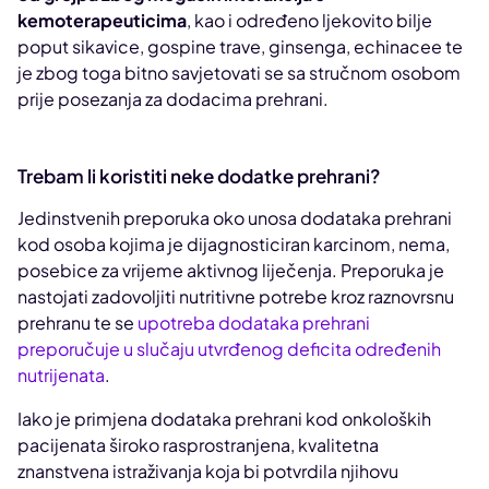
kemoterapeuticima
, kao i određeno ljekovito bilje
poput sikavice, gospine trave, ginsenga, echinacee te
je zbog toga bitno savjetovati se sa stručnom osobom
prije posezanja za dodacima prehrani.
Trebam li koristiti neke dodatke prehrani?
Jedinstvenih preporuka oko unosa dodataka prehrani
kod osoba kojima je dijagnosticiran karcinom, nema,
posebice za vrijeme aktivnog liječenja. Preporuka je
nastojati zadovoljiti nutritivne potrebe kroz raznovrsnu
prehranu te se
upotreba dodataka prehrani
preporučuje u slučaju utvrđenog deficita određenih
nutrijenata
.
Iako je primjena dodataka prehrani kod onkoloških
pacijenata široko rasprostranjena, kvalitetna
znanstvena istraživanja koja bi potvrdila njihovu