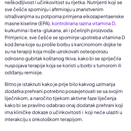
neškodljivost i učinkovitost su rijetka. Nutrijenti koji se
sve češće spominju i afirmiraju u znanstvenim
istraživanjima su potporna primjena eikozapentaenske
masne kiseline (EPA),
kontrolirana razina vitamina D
,
kurkumina i beta-glukana, ali i pčelinjih proizvoda.
Primjerice, sve češće se spominje upotreba vitamina D
kod žena koje su prošle borbu s karcinomom dojke te
su na terapiji koja može uzrokovati osteoporozu
odnosno gubitak koštanog tkiva, kako bi se spriječila
nuspojava terapije koja se koristi u borbi s tumorom ili
održanju remisije.
Bitno je istaknuti kako je prije bilo kakvog uzimanja
dodatka prehrani potrebno posavjetovati se sa svojim
liječnikom, a naročito tijekom aktivne faze liječenja
kako bi se pravilno odabrao onaj dodatak prehrani koji
ima kliničke dokaze o učinkovitosti i koji neće ulaziti u
interakciju s onkološkom terapijom.