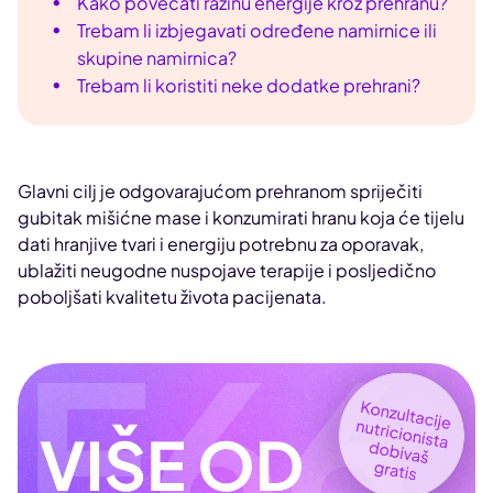
Kako povećati razinu energije kroz prehranu?
Trebam li izbjegavati određene namirnice ili
skupine namirnica?
Trebam li koristiti neke dodatke prehrani?
Glavni cilj je odgovarajućom prehranom spriječiti
gubitak mišićne mase i konzumirati hranu koja će tijelu
dati hranjive tvari i energiju potrebnu za oporavak,
ublažiti neugodne nuspojave terapije i posljedično
poboljšati kvalitetu života pacijenata.