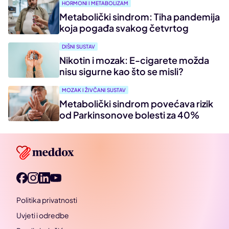
HORMONI I METABOLIZAM
Metabolički sindrom: Tiha pandemija
koja pogađa svakog četvrtog
DIŠNI SUSTAV
Nikotin i mozak: E-cigarete možda
nisu sigurne kao što se misli?
MOZAK I ŽIVČANI SUSTAV
Metabolički sindrom povećava rizik
od Parkinsonove bolesti za 40%
Politika privatnosti
Uvjeti i odredbe