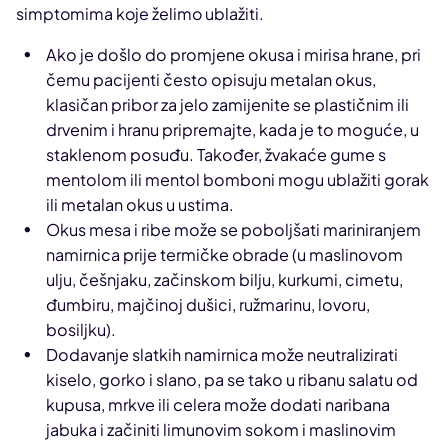
simptomima koje želimo ublažiti.
Ako je došlo do promjene okusa i mirisa hrane, pri
čemu pacijenti često opisuju metalan okus,
klasičan pribor za jelo zamijenite se plastičnim ili
drvenim i hranu pripremajte, kada je to moguće, u
staklenom posuđu. Također, žvakaće gume s
mentolom ili mentol bomboni mogu ublažiti gorak
ili metalan okus u ustima.
Okus mesa i ribe može se poboljšati mariniranjem
namirnica prije termičke obrade (u maslinovom
ulju, češnjaku, začinskom bilju, kurkumi, cimetu,
đumbiru, majčinoj dušici, ružmarinu, lovoru,
bosiljku).
Dodavanje slatkih namirnica može neutralizirati
kiselo, gorko i slano, pa se tako u ribanu salatu od
kupusa, mrkve ili celera može dodati naribana
jabuka i začiniti limunovim sokom i maslinovim