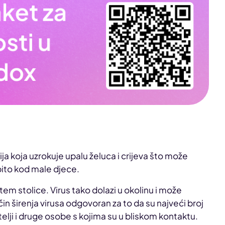
ija koja uzrokuje upalu želuca i crijeva što može
bito kod male djece.
em stolice. Virus tako dolazi u okolinu i može
in širenja virusa odgovoran za to da su najveći broj
telji i druge osobe s kojima su u bliskom kontaktu.