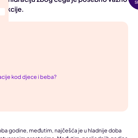
fekcije.
cije kod djece i beba?
 doba godine, međutim, najčešća je u hladnije doba