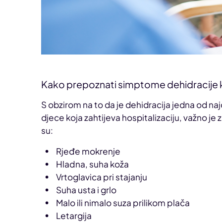
Kako prepoznati simptome dehidracije 
S obzirom na to da je dehidracija jedna od na
djece koja zahtijeva hospitalizaciju, važno je
su:
Rjeđe mokrenje
Hladna, suha koža
Vrtoglavica pri stajanju
Suha usta i grlo
Malo ili nimalo suza prilikom plača
Letargija