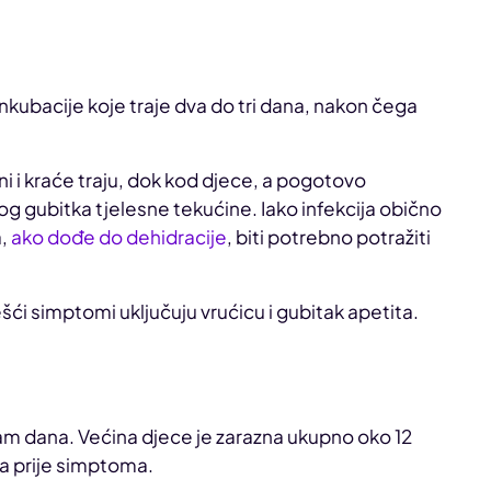
inkubacije koje traje dva do tri dana, nakon čega
i i kraće traju, dok kod djece, a pogotovo
g gubitka tjelesne tekućine. Iako infekcija obično
a,
ako dođe do dehidracije
, biti potrebno potražiti
ešći simptomi uključuju vrućicu i gubitak apetita.
sam dana. Većina djece je zarazna ukupno oko 12
na prije simptoma.