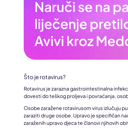
Što je rotavirus?
Rotavirus je zarazna gastrointestinalna infekc
dovesti do teškog proljeva i povraćanja, oso
Osobe zaražene rotavirusom virus izlučuju put
zaraziti druge osobe. Upravo je specifičan nač
zaraženih upravo djeca te članovi njihovih obi