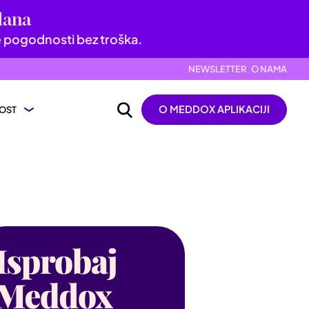
dana
e pogodnosti bez troška.
NEWSLETTER
O NAMA
O MEDDOX APLIKACIJI
OST
ijevanje nalaza
ik