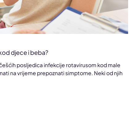
kod djece i beba?
jčešćih posljedica infekcije rotavirusom kod male
 znati na vrijeme prepoznati simptome. Neki od njih