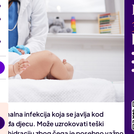
i
tinalna infekcija koja se javlja kod
gađa djecu. Može uzrokovati teški
 i dehidraciju zbog čega je posebno važno