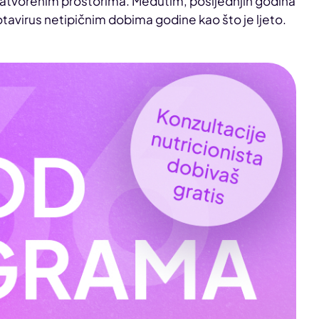
atvorenim prostorima. Međutim, posljednjih godina
rotavirus netipičnim dobima godine kao što je ljeto.