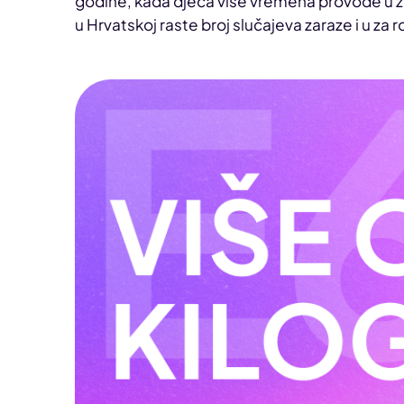
godine, kada djeca više vremena provode u z
u Hrvatskoj raste broj slučajeva zaraze i u za 