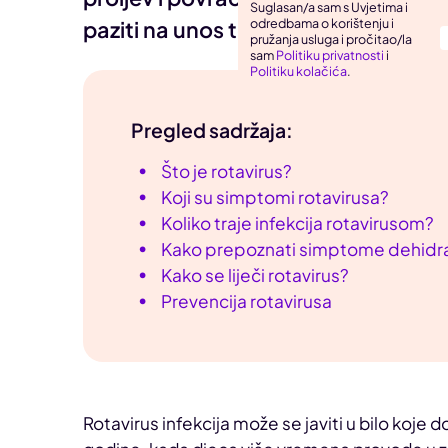
Suglasan/a sam s Uvjetima i
odredbama o korištenju i
paziti na unos tekućine za vrijeme in
Uho, grlo, nos
pružanja usluga i pročitao/la
sam
Politiku privatnosti
i
Zarazne bolesti
Politiku kolačića
.
Pregled sadržaja:
Što je rotavirus?
Koji su simptomi rotavirusa?
Koliko traje infekcija rotavirusom?
Kako prepoznati simptome dehidra
Kako se liječi rotavirus?
Prevencija rotavirusa
Rotavirus infekcija može se javiti u bilo koje