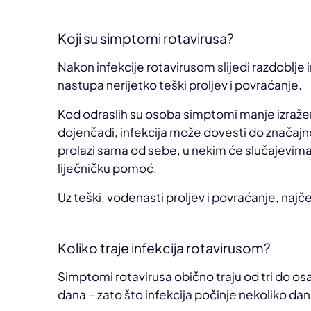
Koji su simptomi rotavirusa?
Nakon infekcije rotavirusom slijedi razdoblje 
nastupa nerijetko teški proljev i povraćanje.
Kod odraslih su osoba simptomi manje izražen
dojenčadi, infekcija može dovesti do značajno
prolazi sama od sebe, u nekim će slučajevim
liječničku pomoć.
Uz teški, vodenasti proljev i povraćanje, najč
Koliko traje infekcija rotavirusom?
Simptomi rotavirusa obično traju od tri do o
dana – zato što infekcija počinje nekoliko da