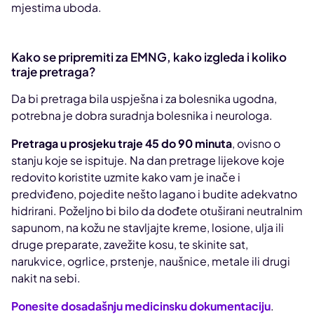
mjestima uboda.
Kako se pripremiti za EMNG, kako izgleda i koliko
traje pretraga?
Da bi pretraga bila uspješna i za bolesnika ugodna,
potrebna je dobra suradnja bolesnika i neurologa.
Pretraga u prosjeku traje 45 do 90 minuta
, ovisno o
stanju koje se ispituje. Na dan pretrage lijekove koje
redovito koristite uzmite kako vam je inače i
predviđeno, pojedite nešto lagano i budite adekvatno
hidrirani. Poželjno bi bilo da dođete otuširani neutralnim
sapunom, na kožu ne stavljajte kreme, losione, ulja ili
druge preparate, zavežite kosu, te skinite sat,
narukvice, ogrlice, prstenje, naušnice, metale ili drugi
nakit na sebi.
Ponesite dosadašnju medicinsku dokumentaciju
.