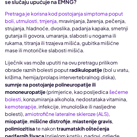
se slučaju upućuje na EMNG?
Pretraga je korisna kod postojanja simptoma poput
boli, utrnulosti, trnjenja
, mravinjanja, žarenja, pečenja,
strujanja, hladnoće, dvoslika, padanja kapaka, smetnji
gutanja ili govora, umaranja, slabosti u nogama ili
rukama, titranja ili trzajeva mišića, gubitka mišićne
mase ili motoričke slabosti mišića.
Liječnik vas može uputiti na ovu pretragu prilikom
obrade raznih bolesti poput
radikulopatije
(bol u vratu,
križima, hernija/prolaps intervertebralnog diska),
sumnje na postojanje polineuropatije ili
mononeuropatije
(primjerice, kao posljedica
šećerne
bolesti
, konzumiranja alkohola, nedostataka vitamina,
kemoterapije
, infekcije, imunološke ili nasljedne
bolesti),
amiotrofične lateralne skleroze (ALS)
,
miopatije
,
mišićne distrofije
,
miastenije gravis
,
polimiozitisa
te nakon
traumatskih oštećenja
perifernih živaca
(prijelom kostiju, padovi, ozljede