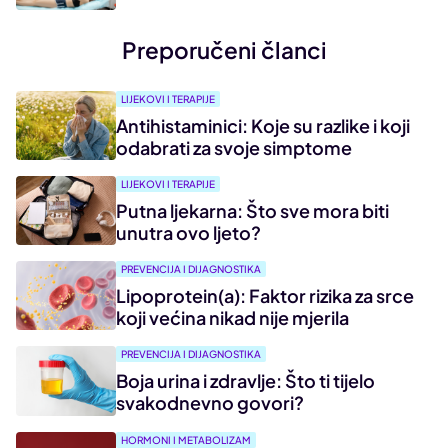
Preporučeni članci
LIJEKOVI I TERAPIJE
Antihistaminici: Koje su razlike i koji
odabrati za svoje simptome
LIJEKOVI I TERAPIJE
Putna ljekarna: Što sve mora biti
unutra ovo ljeto?
PREVENCIJA I DIJAGNOSTIKA
Lipoprotein(a): Faktor rizika za srce
koji većina nikad nije mjerila
PREVENCIJA I DIJAGNOSTIKA
Boja urina i zdravlje: Što ti tijelo
svakodnevno govori?
HORMONI I METABOLIZAM