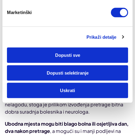
Marketinški
Prikaži detalje
Dopusti sve
Dopusti selektiranje
U drugom dijelu pretrage se putem stimulacije strujom
registrira i analizira odgovor perifernog živčanog
sustava na površini kože iznad odabranih živaca.
Uskrati
Navedeni postupci kod nekih bolesnika mogu izazvati
nelagodu, stoga je prilikom izvođenja pretrage bitna
dobra suradnja bolesnika i neurologa.
Ubodna mjesta mogu biti blago bolna ili osjetljiva dan,
dva nakon pretrage
, a mogući su i manji podljevi na