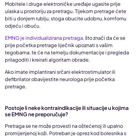
Mobitele i druge elektroničke uređaje ugasite prije
ulaska u prostoriju za pretragu. Tijekom pretrage ćete
biti u donjem rublju, stoga obucite udobnu, komfornu
odjeću i obuću.
EMNG je individualizirana pretraga
, što znači da će se
prije početka pretrage liječnik upoznati s vašim
tegobama, te će na temelju dokumentacije i pregleda
prilagoditi i kreirati algoritam obrade.
Ako imate implantirani srčani elektrostimulator ili
defibrilator obavijestite neurologa prije početka
pretrage.
Postoje li neke kontraindikacije ili situacije u kojima
se EMNG ne preporučuje?
Pretraga se ne može provesti na oštećenoj ili upalno
promijenjenoj koži. Potreban je oprez kod bolesnika s