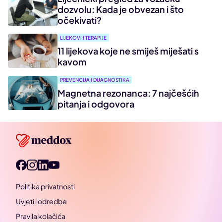
dozvolu: Kada je obvezan i što
očekivati?
LIJEKOVI I TERAPIJE
11 lijekova koje ne smiješ miješati s
kavom
PREVENCIJA I DIJAGNOSTIKA
Magnetna rezonanca: 7 najčešćih
pitanja i odgovora
Politika privatnosti
Uvjeti i odredbe
Pravila kolačića