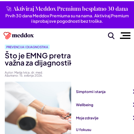
🚀 Aktiviraj Meddox Premium besplatno 30 dana
Prvih 30 dana Meddox Premiuma su na nama. Aktiviraj Premium
i isprobaj sve pogodnosti bez troška.
PREVENCIJA I DIJAGNOSTIKA
Što je EMNG pretraga i zašto je
važna za dijagnostiku?
Autor: Marija Ivica, dr. med.
Ažurirano: 15. svibnja 2026.
Simptomi i stanja
Pogledaj sve iz kategorije
Wellbeing
Autoimune bolesti
Pogledaj sve iz kategorije
Moje zdravlje
Bubrezi i mokraćni sustav
Mentalno zdravlje
Pogledaj sve iz kategorije
U fokusu
Dišni sustav
San