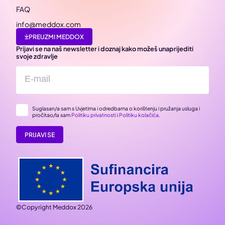
FAQ
info@meddox.com
PREUZMI MEDDOX
Prijavi se na naš newsletter i doznaj kako možeš unaprijediti
svoje zdravlje
Suglasan/a sam s Uvjetima i odredbama o korištenju i pružanja usluga i
pročitao/la sam
Politiku privatnosti
i
Politiku kolačića
.
PRIJAVI SE
©Copyright Meddox 2026