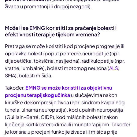
živaca u prometnoj ili drugoj nezgodi).
Može li se EMNG koristiti i za praćenje bolesti i
efektivnosti terapije tijekom vremena?
Pretraga se može koristiti kod procjene progresije ili
oporavka bolesti poput periferne neuropatije (npr.
dijabetička, toksična, nasljedna), radikulopatije (npr.
vratne, lumbalne), bolesti motornog neurona (
ALS
,
SMA), bolesti mišića.
Također,
EMNG se može koristiti za objektivnu
procjenu terapijskog učinka
u slučajevima nakon
kirurške dekompresije živca (npr. sindrom karpalnog
tunela, ulnarna neuropatija), kod upalnih neuropatija
(Guillain–Barré, CIDP), kod mišićnih bolesti nakon
liječenja kortikosteroidima ili imunoterapijom. Također
je korisna u procjeni funkcije živaca ili mišića prije