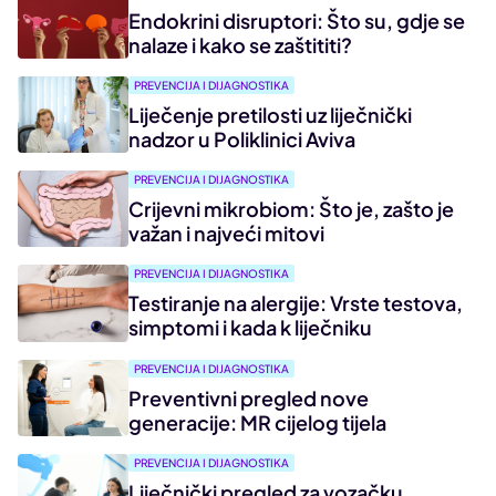
Endokrini disruptori: Što su, gdje se
nalaze i kako se zaštititi?
PREVENCIJA I DIJAGNOSTIKA
Liječenje pretilosti uz liječnički
nadzor u Poliklinici Aviva
PREVENCIJA I DIJAGNOSTIKA
Crijevni mikrobiom: Što je, zašto je
važan i najveći mitovi
PREVENCIJA I DIJAGNOSTIKA
Testiranje na alergije: Vrste testova,
simptomi i kada k liječniku
PREVENCIJA I DIJAGNOSTIKA
Preventivni pregled nove
generacije: MR cijelog tijela
PREVENCIJA I DIJAGNOSTIKA
Liječnički pregled za vozačku