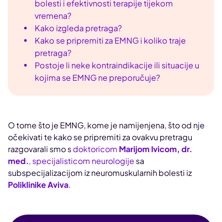
bolesti i efektivnosti terapije tijekom
vremena?
Kako izgleda pretraga?
Kako se pripremiti za EMNG i koliko traje
pretraga?
Postoje li neke kontraindikacije ili situacije u
kojima se EMNG ne preporučuje?
O tome što je EMNG, kome je namijenjena, što od nje
očekivati te kako se pripremiti za ovakvu pretragu
razgovarali smo s
doktoricom
Marijom Ivicom, dr.
med.
, specijalisticom neurologije
sa
subspecijalizacijom iz neuromuskularnih bolesti iz
Poliklinike Aviva
.