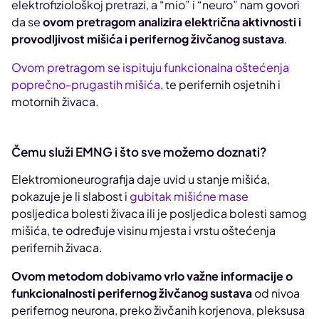
elektrofiziološkoj pretrazi, a “mio” i “neuro” nam govori
da se
ovom pretragom analizira električna aktivnosti i
provodljivost mišića i perifernog živčanog sustava
.
Ovom pretragom se ispituju funkcionalna oštećenja
poprečno-prugastih mišića
, te perifernih osjetnih i
motornih živaca.
Čemu služi EMNG i što sve možemo doznati?
Elektromioneurografija daje uvid u stanje mišića,
pokazuje je li slabost i
gubitak mišićne mase
posljedica bolesti živaca ili je posljedica bolesti samog
mišića, te određuje visinu mjesta i vrstu oštećenja
perifernih živaca.
Ovom metodom dobivamo vrlo važne informacije o
funkcionalnosti perifernog živčanog sustava
od nivoa
perifernog neurona, preko živčanih korjenova, pleksusa