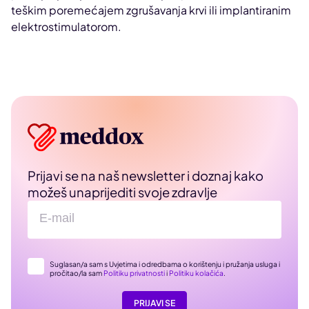
teškim poremećajem zgrušavanja krvi ili implantiranim
elektrostimulatorom.
Prijavi se na naš newsletter i doznaj kako
možeš unaprijediti svoje zdravlje
Suglasan/a sam s Uvjetima i odredbama o korištenju i pružanja usluga i
pročitao/la sam
Politiku privatnosti
i
Politiku kolačića
.
PRIJAVI SE