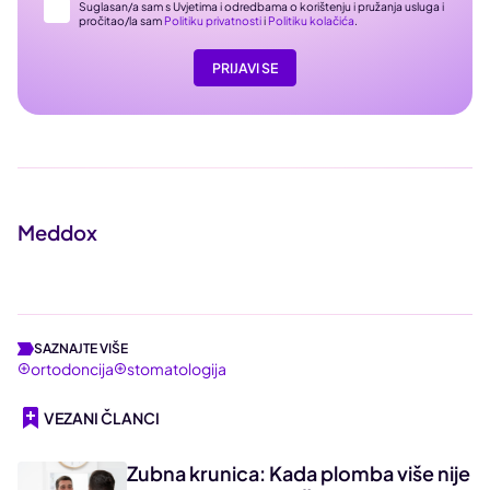
Suglasan/a sam s Uvjetima i odredbama o korištenju i pružanja usluga i
pročitao/la sam
Politiku privatnosti
i
Politiku kolačića
.
PRIJAVI SE
Meddox
SAZNAJTE VIŠE
ortodoncija
stomatologija
VEZANI ČLANCI
Zubna krunica: Kada plomba više nije