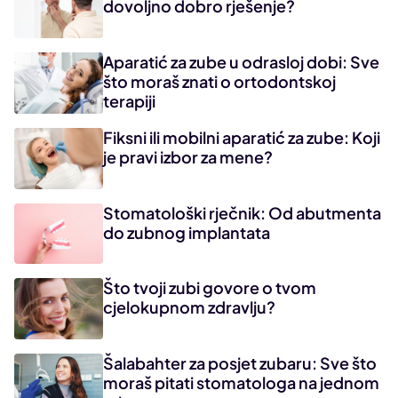
dovoljno dobro rješenje?
Aparatić za zube u odrasloj dobi: Sve
što moraš znati o ortodontskoj
terapiji
Fiksni ili mobilni aparatić za zube: Koji
je pravi izbor za mene?
Stomatološki rječnik: Od abutmenta
do zubnog implantata
Što tvoji zubi govore o tvom
cjelokupnom zdravlju?
Šalabahter za posjet zubaru: Sve što
moraš pitati stomatologa na jednom