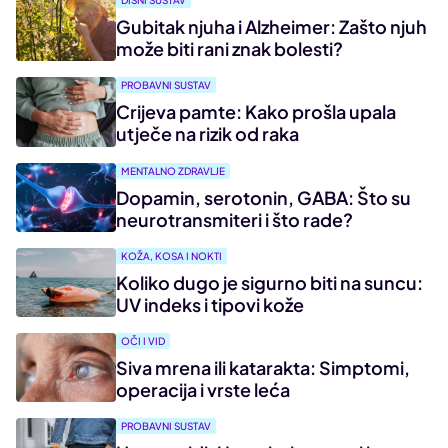
DIŠNI SUSTAV
Gubitak njuha i Alzheimer: Zašto njuh
može biti rani znak bolesti?
PROBAVNI SUSTAV
Crijeva pamte: Kako prošla upala
utječe na rizik od raka
MENTALNO ZDRAVLJE
Dopamin, serotonin, GABA: Što su
neurotransmiteri i što rade?
KOŽA, KOSA I NOKTI
Koliko dugo je sigurno biti na suncu:
UV indeks i tipovi kože
OČI I VID
Siva mrena ili katarakta: Simptomi,
operacija i vrste leća
PROBAVNI SUSTAV