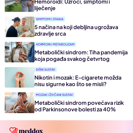
Hemoroidi: Uzroci, simptomi i
liječenje
SIMPTOMI I STANJA
5 načina na koji debljina ugrožava
zdravlje srca
HORMONI I METABOLIZAM
Metabolički sindrom: Tiha pandemija
koja pogađa svakog četvrtog
DIŠNI SUSTAV
Nikotin i mozak: E-cigarete možda
nisu sigurne kao što se misli?
MOZAK I ŽIVČANI SUSTAV
Metabolički sindrom povećava rizik
od Parkinsonove bolesti za 40%