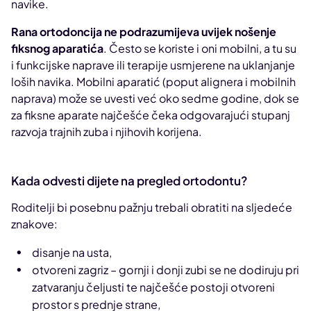
navike.
Rana ortodoncija ne podrazumijeva uvijek nošenje
fiksnog aparatića
. Često se koriste i oni mobilni, a tu su
i funkcijske naprave ili terapije usmjerene na uklanjanje
loših navika. Mobilni aparatić (poput alignera i mobilnih
naprava) može se uvesti već oko sedme godine, dok se
za fiksne aparate najčešće čeka odgovarajući stupanj
razvoja trajnih zuba i njihovih korijena.
Kada odvesti dijete na pregled ortodontu?
Roditelji bi posebnu pažnju trebali obratiti na sljedeće
znakove:
disanje na usta,
otvoreni zagriz – gornji i donji zubi se ne dodiruju pri
zatvaranju čeljusti te najčešće postoji otvoreni
prostor s prednje strane,