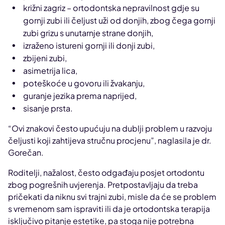
križni zagriz – ortodontska nepravilnost gdje su
gornji zubi ili čeljust uži od donjih, zbog čega gornji
zubi grizu s unutarnje strane donjih,
izraženo istureni gornji ili donji zubi,
zbijeni zubi,
asimetrija lica,
poteškoće u govoru ili žvakanju,
guranje jezika prema naprijed,
sisanje prsta.
“Ovi znakovi često upućuju na dublji problem u razvoju
čeljusti koji zahtijeva stručnu procjenu”, naglasila je dr.
Gorečan.
Roditelji, nažalost, često odgađaju posjet ortodontu
zbog pogrešnih uvjerenja. Pretpostavljaju da treba
pričekati da niknu svi trajni zubi, misle da će se problem
s vremenom sam ispraviti ili da je ortodontska terapija
isključivo pitanje estetike, pa stoga nije potrebna