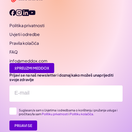
Politika privatnosti
Uvjeti i odredbe
Pravila kolačića
FAQ
info@meddox.com
PREUZMI MEDDOX
Prijavi se na naš newsletter i doznaj kako možeš unaprijediti
svoje zdravlje
Suglasan/a sam s Uvjetima i odredbama o korištenju i pružanja usluga i
pročitao/la sam
Politiku privatnosti
i
Politiku kolačića
.
PRIJAVI SE