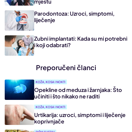
mjestu
Parodontoza: Uzroci, simptomi,
liječenje
Zubni implantati: Kada su mi potrebni
i koji odabrati?
Preporučeni članci
KOŽA, KOSA I NOKTI
Opekline od meduza i žarnjaka: Što
učiniti i što nikako ne raditi
KOŽA, KOSA I NOKTI
Urtikarija: uzroci, simptomi i liječenje
koprivnjače