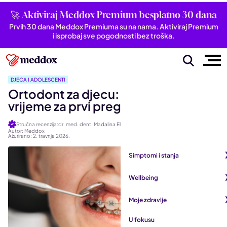
🚀 Aktiviraj Meddox Premium besplatno 30 dana
Prvih 30 dana Meddox Premiuma su na nama. Aktiviraj Premium
i isprobaj sve pogodnosti bez troška.
DJECA I ADOLESCENTI
Ortodont za djecu: Kada je pravo
vrijeme za prvi pregled
Stručna recenzija:dr. med. dent. Madalina Elena Gorečan
Autor: Meddox
Ažurirano: 2. travnja 2026.
Simptomi i stanja
Pogledaj sve iz kategorije
Wellbeing
Autoimune bolesti
Pogledaj sve iz kategorije
Moje zdravlje
Bubrezi i mokraćni sustav
Mentalno zdravlje
Pogledaj sve iz kategorije
U fokusu
Dišni sustav
San