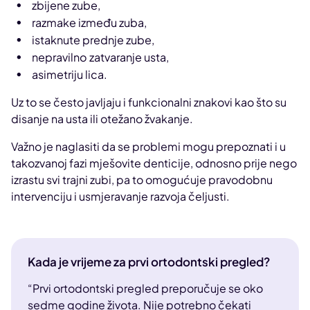
zbijene zube,
razmake između zuba,
istaknute prednje zube,
nepravilno zatvaranje usta,
asimetriju lica.
Uz to se često javljaju i funkcionalni znakovi kao što su
disanje na usta ili otežano žvakanje.
Važno je naglasiti da se problemi mogu prepoznati i u
takozvanoj fazi mješovite denticije, odnosno prije nego
izrastu svi trajni zubi, pa to omogućuje pravodobnu
intervenciju i usmjeravanje razvoja čeljusti.
Kada je vrijeme za prvi ortodontski pregled?
“Prvi ortodontski pregled preporučuje se oko
sedme godine života. Nije potrebno čekati