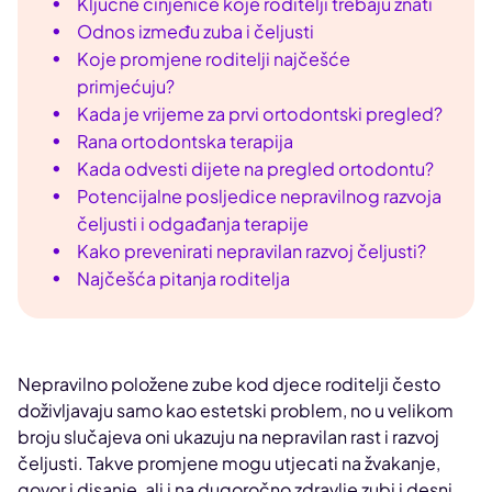
Ključne činjenice koje roditelji trebaju znati
Odnos između zuba i čeljusti
Koje promjene roditelji najčešće
primjećuju?
Kada je vrijeme za prvi ortodontski pregled?
Rana ortodontska terapija
Kada odvesti dijete na pregled ortodontu?
Potencijalne posljedice nepravilnog razvoja
čeljusti i odgađanja terapije
Kako prevenirati nepravilan razvoj čeljusti?
Najčešća pitanja roditelja
Nepravilno položene zube kod djece roditelji često
doživljavaju samo kao estetski problem, no u velikom
broju slučajeva oni ukazuju na nepravilan rast i razvoj
čeljusti. Takve promjene mogu utjecati na žvakanje,
govor i disanje, ali i na dugoročno zdravlje zubi i desni.