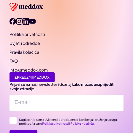
Politika privatnosti
Uvjeti i odredbe
Pravila kolačića
FAQ
info@meddox.com
PREUZMI MEDDOX
Prijavi se na naš newsletter i doznaj kako možeš unaprijediti
svoje zdravlje
Suglasan/a sam s Uvjetima i odredbama o korištenju i pružanja usluga i
pročitao/la sam
Politiku privatnosti
i
Politiku kolačića
.