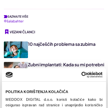
SAZNAJTE VIŠE
šalabahter
VEZANI ČLANCI
10 najčešćih problema sa zubima
Zubni implantati: Kada su mi potrebni
i koji odabrati?
Aparatić za zube u odrasloj dobi: Sve
što moraš znati o ortodontskoj
POLITIKA KORIŠTENJA KOLAČIĆA
terapiji
MEDDOX DIGITAL d.o.o. koristi kolačiće kako bi 
Fiksni ili mobilni aparatić za zube: Koji
osigurao ispravan rad stranice i unaprijedio korisničko 