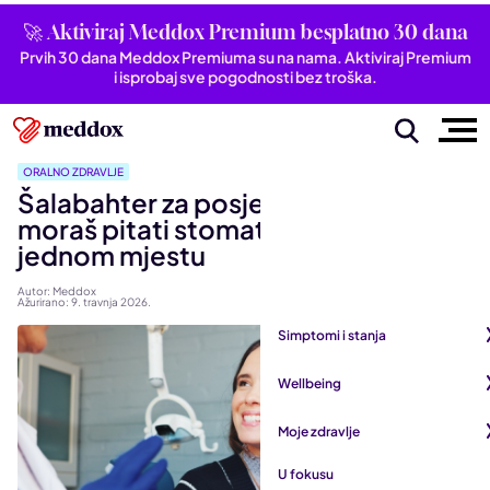
🚀 Aktiviraj Meddox Premium besplatno 30 dana
Prvih 30 dana Meddox Premiuma su na nama. Aktiviraj Premium
i isprobaj sve pogodnosti bez troška.
ORALNO ZDRAVLJE
Šalabahter za posjet zubaru: Sve što
moraš pitati stomatologa na
jednom mjestu
Autor: Meddox
Ažurirano: 9. travnja 2026.
Simptomi i stanja
Pogledaj sve iz kategorije
Wellbeing
Autoimune bolesti
Pogledaj sve iz kategorije
Moje zdravlje
Bubrezi i mokraćni sustav
Mentalno zdravlje
Pogledaj sve iz kategorije
U fokusu
Dišni sustav
San