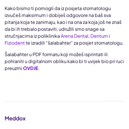
Kako bismo ti pomogli da iz posjeta stomatologu
izvučeš maksimum i dobiješ odgovore na baš sva
pitanja koja te zanimaju, kao i na ona za koja još ne znaš
da bi ih trebalo postaviti, udružili smo snage sa
stručnjacima iz poliklinika
Arena Dental
,
Dentum
i
Fiziodent
te izradili “šalabahter” za posjet stomatologu.
Šalabahter u PDF formatu koji možeš isprintati ili
pohraniti u digitalnom obliku kako bi ti uvijek bio pri ruci
preuzmi
OVDJE
.
Meddox