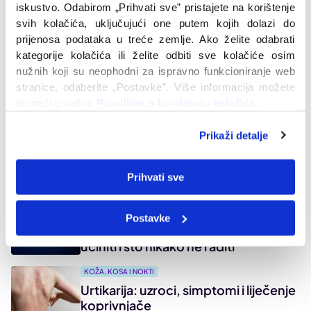
je pravi izbor za mene?
iskustvo. Odabirom „Prihvati sve” pristajete na korištenje 
svih kolačića, uključujući one putem kojih dolazi do 
prijenosa podataka u treće zemlje. Ako želite odabrati 
Stomatološki rječnik: Od abutmenta
kategorije kolačića ili želite odbiti sve kolačiće osim 
do zubnog implantata
nužnih koji su neophodni za ispravno funkcioniranje web 
stranice, odaberite „Postavke”. Više informacija možete 
pronaći u našim 
Pravilima o korištenju kolačića. 
Što tvoji zubi govore o tvom
cjelokupnom zdravlju?
Prikaži detalje
Preporučeni članci
Prihvati sve
KOŽA, KOSA I NOKTI
Postavke
Opekline od meduza i žarnjaka: Što
učiniti i što nikako ne raditi
KOŽA, KOSA I NOKTI
Urtikarija: uzroci, simptomi i liječenje
koprivnjače