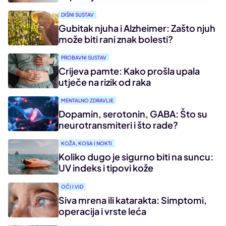
DIŠNI SUSTAV
Gubitak njuha i Alzheimer: Zašto njuh
može biti rani znak bolesti?
PROBAVNI SUSTAV
Crijeva pamte: Kako prošla upala
utječe na rizik od raka
MENTALNO ZDRAVLJE
Dopamin, serotonin, GABA: Što su
neurotransmiteri i što rade?
KOŽA, KOSA I NOKTI
Koliko dugo je sigurno biti na suncu:
UV indeks i tipovi kože
OČI I VID
Siva mrena ili katarakta: Simptomi,
operacija i vrste leća