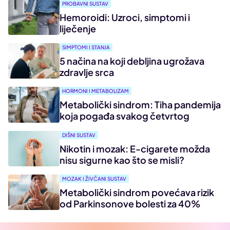
PROBAVNI SUSTAV
Hemoroidi: Uzroci, simptomi i
liječenje
SIMPTOMI I STANJA
5 načina na koji debljina ugrožava
zdravlje srca
HORMONI I METABOLIZAM
Metabolički sindrom: Tiha pandemija
koja pogađa svakog četvrtog
DIŠNI SUSTAV
Nikotin i mozak: E-cigarete možda
nisu sigurne kao što se misli?
MOZAK I ŽIVČANI SUSTAV
Metabolički sindrom povećava rizik
od Parkinsonove bolesti za 40%