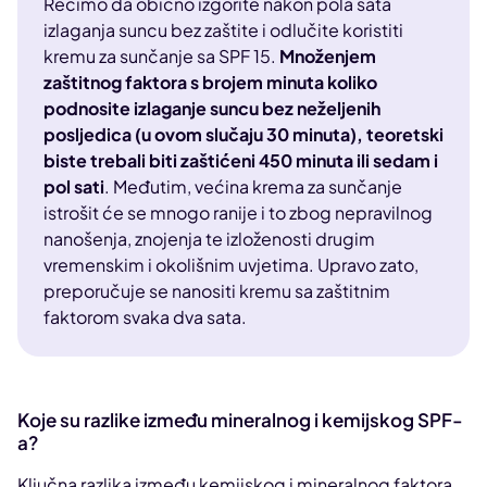
Recimo da obično izgorite nakon pola sata
izlaganja suncu bez zaštite i odlučite koristiti
kremu za sunčanje sa SPF 15.
Množenjem
zaštitnog faktora s brojem minuta koliko
podnosite izlaganje suncu bez neželjenih
posljedica (u ovom slučaju 30 minuta), teoretski
biste trebali biti zaštićeni 450 minuta ili sedam i
pol sati
. Međutim, većina krema za sunčanje
istrošit će se mnogo ranije i to zbog nepravilnog
nanošenja, znojenja te izloženosti drugim
vremenskim i okolišnim uvjetima. Upravo zato,
preporučuje se nanositi kremu sa zaštitnim
faktorom svaka dva sata.
Koje su razlike između mineralnog i kemijskog SPF-
a?
Ključna razlika između kemijskog i mineralnog faktora