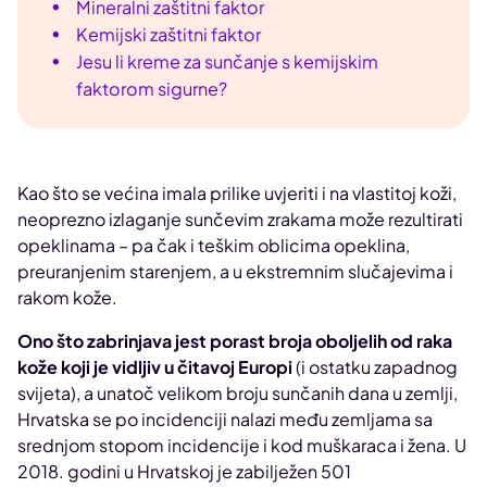
Mineralni zaštitni faktor
Kemijski zaštitni faktor
Jesu li kreme za sunčanje s kemijskim
faktorom sigurne?
Kao što se većina imala prilike uvjeriti i na vlastitoj koži,
neoprezno izlaganje sunčevim zrakama može rezultirati
opeklinama – pa čak i teškim oblicima opeklina,
preuranjenim starenjem, a u ekstremnim slučajevima i
rakom kože.
Ono što zabrinjava jest porast broja oboljelih od raka
kože koji je vidljiv u čitavoj Europi
(i ostatku zapadnog
svijeta), a unatoč velikom broju sunčanih dana u zemlji,
Hrvatska se po incidenciji nalazi među zemljama sa
srednjom stopom incidencije i kod muškaraca i žena. U
2018. godini u Hrvatskoj je zabilježen 501