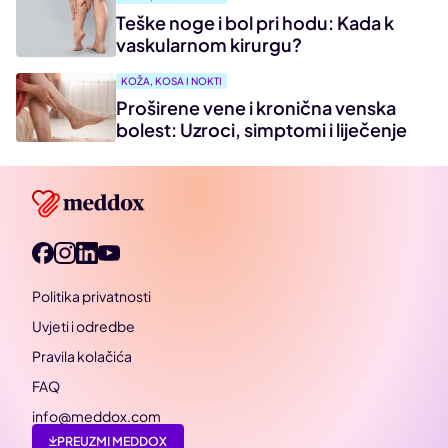
Teške noge i bol pri hodu: Kada k
vaskularnom kirurgu?
KOŽA, KOSA I NOKTI
Proširene vene i kronična venska
bolest: Uzroci, simptomi i liječenje
Politika privatnosti
Uvjeti i odredbe
Pravila kolačića
FAQ
info@meddox.com
PREUZMI MEDDOX