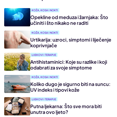
KOŽA, KOSA I NOKTI
Opekline od meduza i žarnjaka: Što
učiniti i što nikako ne raditi
KOŽA, KOSA I NOKTI
Urtikarija: uzroci, simptomi i liječenje
koprivnjače
LIJEKOVI I TERAPIJE
Antihistaminici: Koje su razlike i koji
odabrati za svoje simptome
KOŽA, KOSA I NOKTI
Koliko dugo je sigurno biti na suncu:
UV indeks i tipovi kože
LIJEKOVI I TERAPIJE
Putna ljekarna: Što sve mora biti
unutra ovo ljeto?