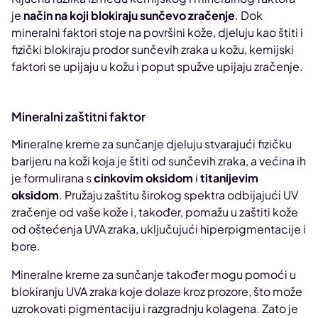
je
način na koji blokiraju sunčevo zračenje
. Dok
mineralni faktori stoje na površini kože, djeluju kao štiti i
fizički blokiraju prodor sunčevih zraka u kožu, kemijski
faktori se upijaju u kožu i poput spužve upijaju zračenje.
Mineralni zaštitni faktor
Mineralne kreme za sunčanje djeluju stvarajući fizičku
barijeru na koži koja je štiti od sunčevih zraka, a većina ih
je formulirana s
cinkovim oksidom
i
titanijevim
oksidom
. Pružaju zaštitu širokog spektra odbijajući UV
zračenje od vaše kože i, također, pomažu u zaštiti kože
od oštećenja UVA zraka, uključujući hiperpigmentacije i
bore.
Mineralne kreme za sunčanje također mogu pomoći u
blokiranju UVA zraka koje dolaze kroz prozore, što može
uzrokovati pigmentaciju i razgradnju kolagena. Zato je