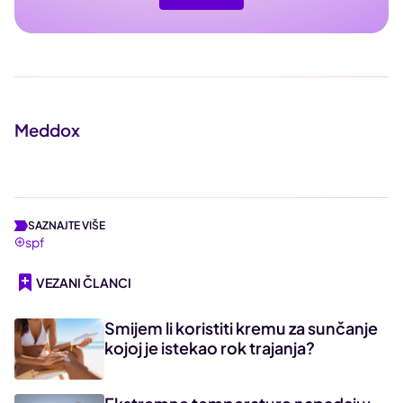
Meddox
SAZNAJTE VIŠE
spf
VEZANI ČLANCI
Smijem li koristiti kremu za sunčanje
kojoj je istekao rok trajanja?