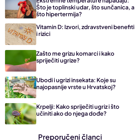
Ekstremne temperature napadaju:
Što je toplinski udar, što sunčanica, a
što hipertermija?
Vitamin D: Izvori, zdravstveni benefiti
i rizici
Zašto me grizu komarci i kako
spriječiti ugrize?
Ubodi i ugrizi insekata: Koje su
najopasnije vrste u Hrvatskoj?
Krpelji: Kako spriječiti ugriz i što
učiniti ako do njega dođe?
Preporučeni članci