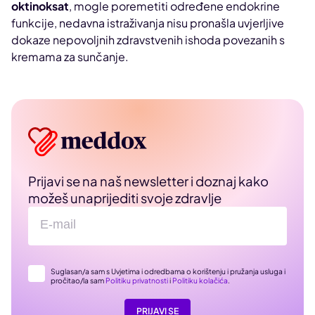
oktinoksat
, mogle poremetiti određene endokrine
funkcije, nedavna istraživanja nisu pronašla uvjerljive
dokaze nepovoljnih zdravstvenih ishoda povezanih s
kremama za sunčanje.
Prijavi se na naš newsletter i doznaj kako
možeš unaprijediti svoje zdravlje
Suglasan/a sam s Uvjetima i odredbama o korištenju i pružanja usluga i
pročitao/la sam
Politiku privatnosti
i
Politiku kolačića
.
PRIJAVI SE