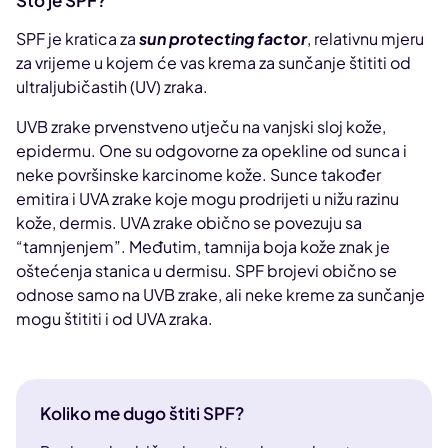
Što je SPF?
SPF je kratica za
sun protecting factor
, relativnu mjeru
za vrijeme u kojem će vas krema za sunčanje štititi od
ultraljubičastih (UV) zraka.
UVB zrake prvenstveno utječu na vanjski sloj kože,
epidermu. One su odgovorne za opekline od sunca i
neke površinske karcinome kože. Sunce također
emitira i UVA zrake koje mogu prodrijeti u nižu razinu
kože, dermis. UVA zrake obično se povezuju sa
“tamnjenjem”. Međutim, tamnija boja kože znak je
oštećenja stanica u dermisu. SPF brojevi obično se
odnose samo na UVB zrake, ali neke kreme za sunčanje
mogu štititi i od UVA zraka.
Koliko me dugo štiti SPF?