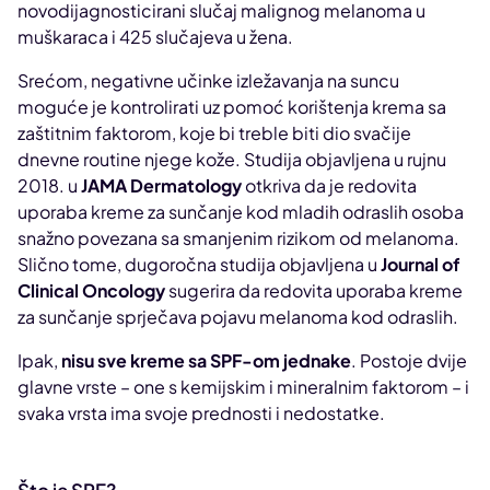
novodijagnosticirani slučaj malignog melanoma u
muškaraca i 425 slučajeva u žena.
Srećom, negativne učinke izležavanja na suncu
moguće je kontrolirati uz pomoć korištenja krema sa
zaštitnim faktorom, koje bi treble biti dio svačije
dnevne routine njege kože. Studija objavljena u rujnu
2018. u
JAMA Dermatology
otkriva da je redovita
uporaba kreme za sunčanje kod mladih odraslih osoba
snažno povezana sa smanjenim rizikom od melanoma.
Slično tome, dugoročna studija objavljena u
Journal of
Clinical Oncology
sugerira da redovita uporaba kreme
za sunčanje sprječava pojavu melanoma kod odraslih.
Ipak,
nisu sve kreme sa SPF-om jednake
. Postoje dvije
glavne vrste – one s kemijskim i mineralnim faktorom – i
svaka vrsta ima svoje prednosti i nedostatke.