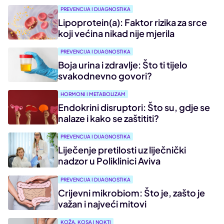
PREVENCIJA I DIJAGNOSTIKA
Lipoprotein(a): Faktor rizika za srce
koji većina nikad nije mjerila
PREVENCIJA I DIJAGNOSTIKA
Boja urina i zdravlje: Što ti tijelo
svakodnevno govori?
HORMONI I METABOLIZAM
Endokrini disruptori: Što su, gdje se
nalaze i kako se zaštititi?
PREVENCIJA I DIJAGNOSTIKA
Liječenje pretilosti uz liječnički
nadzor u Poliklinici Aviva
PREVENCIJA I DIJAGNOSTIKA
Crijevni mikrobiom: Što je, zašto je
važan i najveći mitovi
KOŽA, KOSA I NOKTI