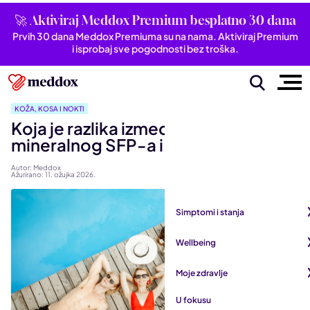
🚀 Aktiviraj Meddox Premium besplatno 30 dana
Prvih 30 dana Meddox Premiuma su na nama. Aktiviraj Premium
i isprobaj sve pogodnosti bez troška.
KOŽA, KOSA I NOKTI
Koja je razlika između kemijskog i
mineralnog SFP-a i koji je bolji?
Autor: Meddox
Ažurirano: 11. ožujka 2026.
Simptomi i stanja
Pogledaj sve iz kategorije
Wellbeing
Autoimune bolesti
Pogledaj sve iz kategorije
Moje zdravlje
Bubrezi i mokraćni sustav
Mentalno zdravlje
Pogledaj sve iz kategorije
U fokusu
Dišni sustav
San