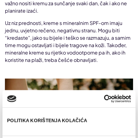
važno nositi kremu za sunčanje svaki dan, čak i ako ne
planirate izaći.
Uz niz prednosti, kreme s mineralnim SPF-om imaju
jednu, uvjetno rečeno, negativnu stranu. Mogu biti
“kredaste”, jako su bijele i teško se razmazuju, a samim
time mogu ostavljati i bijele tragove na koži. Također,
mineralne kreme su rijetko vodootporne pa ih, ako ih
koristite na plaži, treba češće obnavljati.
POLITIKA KORIŠTENJA KOLAČIĆA