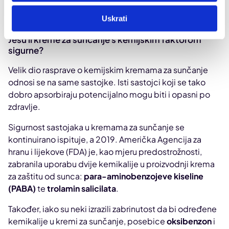
stanja kože poput rozaceje ili melazme.
Uskrati
Jesu li kreme za sunčanje s kemijskim faktorom
sigurne?
Velik dio rasprave o kemijskim kremama za sunčanje
odnosi se na same sastojke. Isti sastojci koji se tako
dobro apsorbiraju potencijalno mogu biti i opasni po
zdravlje.
Sigurnost sastojaka u kremama za sunčanje se
kontinuirano ispituje, a 2019. Američka Agencija za
hranu i lijekove (FDA) je, kao mjeru predostrožnosti,
zabranila uporabu dvije kemikalije u proizvodnji krema
za zaštitu od sunca:
para-aminobenzojeve kiseline
(PABA)
te
trolamin salicilata
.
Također, iako su neki izrazili zabrinutost da bi određene
kemikalije u kremi za sunčanje, posebice
oksibenzon
i