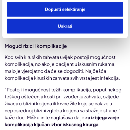
Dopusti selektiranje
Docent Miškulin u operacijskoj sali pacijentu ugrađuje personaliziranu endoprotezu
Uskrati
koljena
Mogući rizici i komplikacije
Kod svih kirurških zahvata uvijek postoji mogućnost
komplikacija, no ako je pacijent u iskusnim rukama,
malo je vjerojatno da će se dogoditi. Najčešća
komplikacija kirurških zahvata svih vrsta jest infekcija.
“Postoji i mogućnost težih komplikacija, poput nekog
teškog oštećenja kosti pri izvođenju zahvata, ozljede
živaca u blizini koljena ili krvne žile koje se nalaze u
neposrednoj blizini zgloba koljena sa stražnje strane.”,
kaže doc. Miškulin te naglašava da je
za izbjegavanje
komplikacija ključan izbor iskusnog kirurga
.