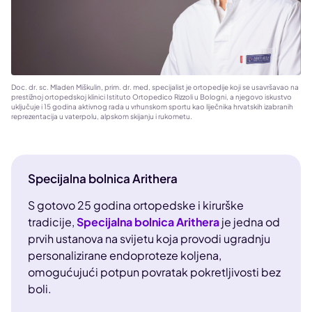
Doc. dr. sc. Mladen Miškulin, prim. dr. med, specijalist je ortopedije koji se usavršavao na
prestižnoj ortopedskoj klinici Istituto Ortopedico Rizzoli u Bologni, a njegovo iskustvo
uključuje i 15 godina aktivnog rada u vrhunskom sportu kao liječnika hrvatskih izabranih
reprezentacija u vaterpolu, alpskom skijanju i rukometu.
Specijalna bolnica Arithera
S gotovo 25 godina ortopedske i kirurške
tradicije,
Specijalna bolnica Arithera
je jedna od
prvih ustanova na svijetu koja provodi ugradnju
personalizirane endoproteze koljena,
omogućujući potpun povratak pokretljivosti bez
boli.