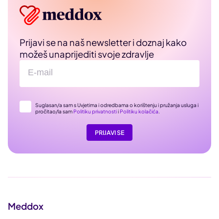
Prijavi se na naš newsletter i doznaj kako
možeš unaprijediti svoje zdravlje
Suglasan/a sam s Uvjetima i odredbama o korištenju i pružanja usluga i
pročitao/la sam
Politiku privatnosti
i
Politiku kolačića
.
PRIJAVI SE
Meddox