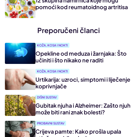
12 skupina namirnica koje mogu
pomoći kod reumatoidnog artritisa
Preporučeni članci
KOŽA, KOSA I NOKTI
Opekline od meduza i žarnjaka: Što
učiniti i što nikako ne raditi
KOŽA, KOSA I NOKTI
Urtikarija: uzroci, simptomi i liječenje
koprivnjače
DIŠNI SUSTAV
Gubitak njuha i Alzheimer: Zašto njuh
može biti rani znak bolesti?
PROBAVNI SUSTAV
Crijeva pamte: Kako prošla upala