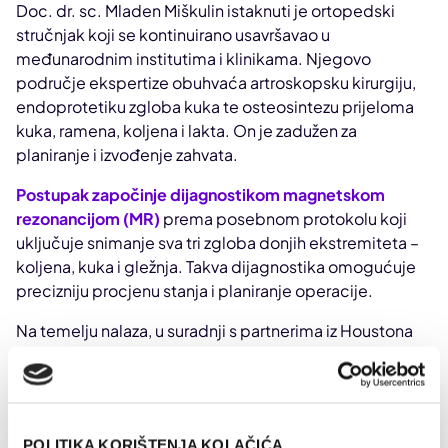
Doc. dr. sc. Mladen Miškulin istaknuti je ortopedski
stručnjak koji se kontinuirano usavršavao u
međunarodnim institutima i klinikama. Njegovo
područje ekspertize obuhvaća artroskopsku kirurgiju,
endoprotetiku zgloba kuka te osteosintezu prijeloma
kuka, ramena, koljena i lakta. On je zadužen za
planiranje i izvođenje zahvata.
Postupak započinje dijagnostikom magnetskom
rezonancijom (MR)
prema posebnom protokolu koji
uključuje snimanje sva tri zgloba donjih ekstremiteta –
koljena, kuka i gležnja. Takva dijagnostika omogućuje
precizniju procjenu stanja i planiranje operacije.
Na temelju nalaza, u suradnji s partnerima iz Houstona
(SAD), dr. Miškulin odobrava model personalizirane
endoproteze koji uzima u obzir ne samo strukturu kosti,
nego i ligamente, tetive i meka tkiva oko koljena.
Umjetna inteligencija pritom analizira opterećenja svih
POLITIKA KORIŠTENJA KOLAČIĆA