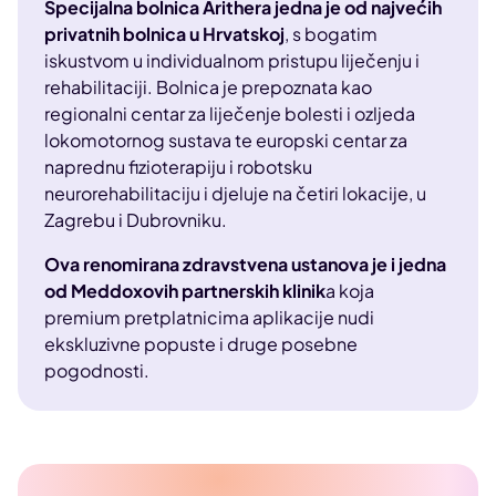
Specijalna bolnica Arithera jedna je od najvećih
privatnih bolnica u Hrvatskoj
, s bogatim
iskustvom u individualnom pristupu liječenju i
rehabilitaciji. Bolnica je prepoznata kao
regionalni centar za liječenje bolesti i ozljeda
lokomotornog sustava te europski centar za
naprednu fizioterapiju i robotsku
neurorehabilitaciju i djeluje na četiri lokacije, u
Zagrebu i Dubrovniku.
Ova renomirana zdravstvena ustanova je i jedna
od Meddoxovih partnerskih klinik
a koja
premium pretplatnicima aplikacije nudi
ekskluzivne popuste i druge posebne
pogodnosti.