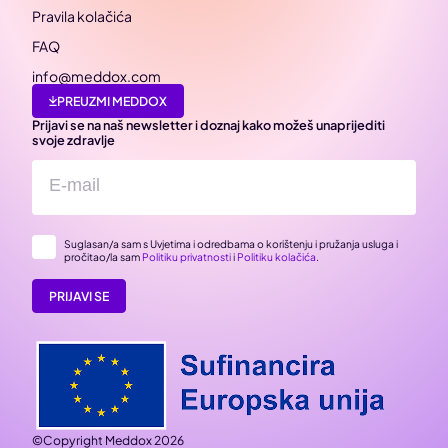
Pravila kolačića
FAQ
info@meddox.com
PREUZMI MEDDOX
Prijavi se na naš newsletter i doznaj kako možeš unaprijediti
svoje zdravlje
Suglasan/a sam s Uvjetima i odredbama o korištenju i pružanja usluga i
pročitao/la sam
Politiku privatnosti
i
Politiku kolačića
.
PRIJAVI SE
©Copyright Meddox 2026