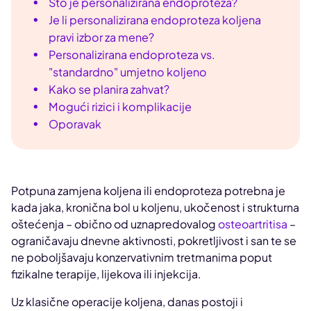
Što je personalizirana endoproteza?
Je li personalizirana endoproteza koljena
pravi izbor za mene?
Personalizirana endoproteza vs.
"standardno" umjetno koljeno
Kako se planira zahvat?
Mogući rizici i komplikacije
Oporavak
Potpuna zamjena koljena ili endoproteza potrebna je
kada jaka, kronična bol u koljenu, ukočenost i strukturna
oštećenja – obično od uznapredovalog
osteoartritisa
–
ograničavaju dnevne aktivnosti, pokretljivost i san te se
ne poboljšavaju konzervativnim tretmanima poput
fizikalne terapije, lijekova ili injekcija.
Uz klasične operacije koljena, danas postoji i