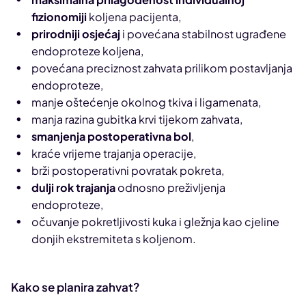
fizionomiji
koljena pacijenta,
prirodniji osjećaj
i povećana stabilnost ugrađene
endoproteze koljena,
povećana preciznost zahvata prilikom postavljanja
endoproteze,
manje oštećenje okolnog tkiva i ligamenata,
manja razina gubitka krvi tijekom zahvata,
smanjenja postoperativna bol
,
kraće vrijeme trajanja operacije,
brži postoperativni povratak pokreta,
dulji rok trajanja
odnosno preživljenja
endoproteze,
očuvanje pokretljivosti kuka i gležnja kao cjeline
donjih ekstremiteta s koljenom.
Kako se planira zahvat?