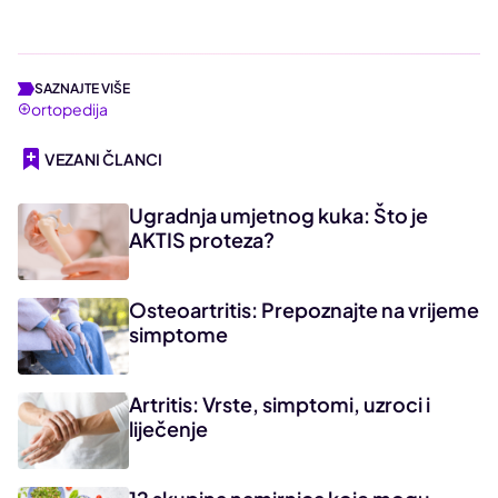
SAZNAJTE VIŠE
ortopedija
VEZANI ČLANCI
Ugradnja umjetnog kuka: Što je
AKTIS proteza?
Osteoartritis: Prepoznajte na vrijeme
simptome
Artritis: Vrste, simptomi, uzroci i
liječenje