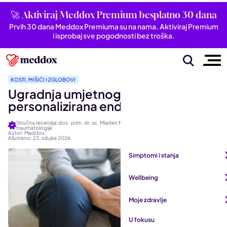
🚀 Aktiviraj Meddox Premium besplatno 30 dana
Prvih 30 dana Meddox Premiuma su na nama. Aktiviraj Premium
i isprobaj sve pogodnosti bez troška.
KOSTI, MIŠIĆI I ZGLOBOVI
Ugradnja umjetnog koljena: Što je
personalizirana endoproteza?
Stručna recenzija:doc. prim. dr. sc. Mladen Miškulin, specijalist ortopedije i
traumatologije
Autor: Meddox
Ažurirano: 23. ožujka 2026.
Simptomi i stanja
Pogledaj sve iz kategorije
Wellbeing
Autoimune bolesti
Pogledaj sve iz kategorije
Moje zdravlje
Bubrezi i mokraćni sustav
Mentalno zdravlje
Pogledaj sve iz kategorije
U fokusu
Dišni sustav
San