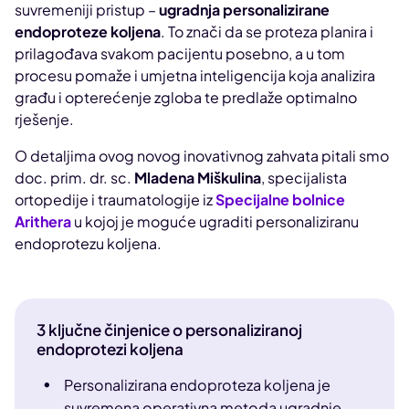
suvremeniji pristup –
ugradnja personalizirane
endoproteze koljena
. To znači da se proteza planira i
prilagođava svakom pacijentu posebno, a u tom
procesu pomaže i umjetna inteligencija koja analizira
građu i opterećenje zgloba te predlaže optimalno
rješenje.
O detaljima ovog novog inovativnog zahvata pitali smo
doc. prim. dr. sc.
Mladena Miškulina
, specijalista
ortopedije i traumatologije iz
Specijalne bolnice
Arithera
u kojoj je moguće ugraditi personaliziranu
endoprotezu koljena.
3 ključne činjenice o personaliziranoj
endoprotezi koljena
Personalizirana endoproteza koljena je
suvremena operativna metoda ugradnje