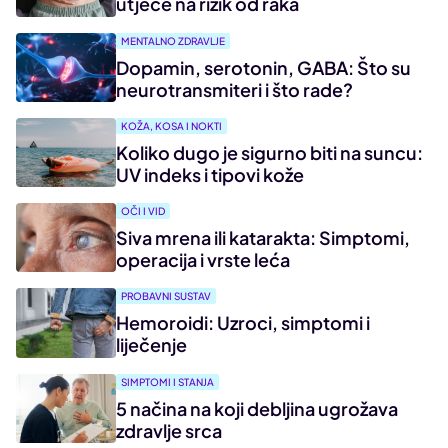
utječe na rizik od raka
MENTALNO ZDRAVLJE
Dopamin, serotonin, GABA: Što su
neurotransmiteri i što rade?
KOŽA, KOSA I NOKTI
Koliko dugo je sigurno biti na suncu:
UV indeks i tipovi kože
OČI I VID
Siva mrena ili katarakta: Simptomi,
operacija i vrste leća
PROBAVNI SUSTAV
Hemoroidi: Uzroci, simptomi i
liječenje
SIMPTOMI I STANJA
5 načina na koji debljina ugrožava
zdravlje srca