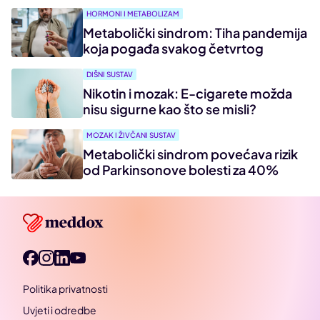
HORMONI I METABOLIZAM
Metabolički sindrom: Tiha pandemija
koja pogađa svakog četvrtog
DIŠNI SUSTAV
Nikotin i mozak: E-cigarete možda
nisu sigurne kao što se misli?
MOZAK I ŽIVČANI SUSTAV
Metabolički sindrom povećava rizik
od Parkinsonove bolesti za 40%
Politika privatnosti
Uvjeti i odredbe