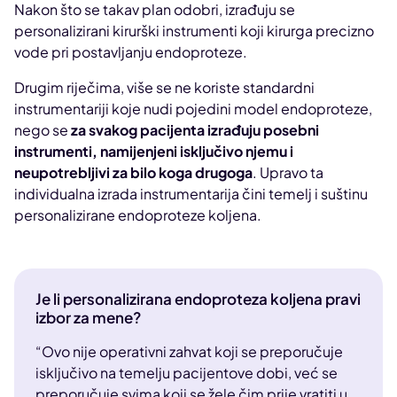
Nakon što se takav plan odobri, izrađuju se
personalizirani kirurški instrumenti koji kirurga precizno
vode pri postavljanju endoproteze.
Drugim riječima, više se ne koriste standardni
instrumentariji koje nudi pojedini model endoproteze,
nego se
za svakog pacijenta izrađuju posebni
instrumenti, namijenjeni isključivo njemu i
neupotrebljivi za bilo koga drugoga
. Upravo ta
individualna izrada instrumentarija čini temelj i suštinu
personalizirane endoproteze koljena.
Je li personalizirana endoproteza koljena pravi
izbor za mene?
“Ovo nije operativni zahvat koji se preporučuje
isključivo na temelju pacijentove dobi, već se
preporučuje svima koji se žele čim prije vratiti u