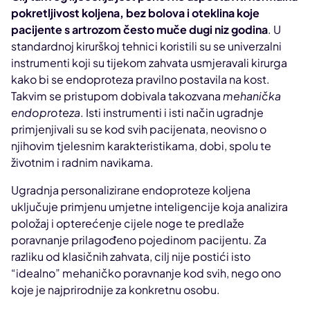
pokretljivost koljena, bez bolova i oteklina koje
pacijente s artrozom često muče dugi niz godina
. U
standardnoj kirurškoj tehnici koristili su se univerzalni
instrumenti koji su tijekom zahvata usmjeravali kirurga
kako bi se endoproteza pravilno postavila na kost.
Takvim se pristupom dobivala takozvana
mehanička
endoproteza
. Isti instrumenti i isti način ugradnje
primjenjivali su se kod svih pacijenata, neovisno o
njihovim tjelesnim karakteristikama, dobi, spolu te
životnim i radnim navikama.
Ugradnja personalizirane endoproteze koljena
uključuje primjenu umjetne inteligencije koja analizira
položaj i opterećenje cijele noge te predlaže
poravnanje prilagođeno pojedinom pacijentu. Za
razliku od klasičnih zahvata, cilj nije postići isto
“idealno” mehaničko poravnanje kod svih, nego ono
koje je najprirodnije za konkretnu osobu.