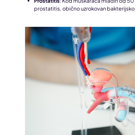
Prostatitis
: Kod muškaraca mlađih od 50 
prostatitis, obično uzrokovan bakterijsk