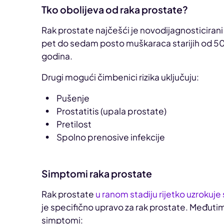
Tko obolijeva od raka prostate?
Rak prostate najčešći je novodijagnosticirani
pet do sedam posto muškaraca starijih od 50 g
godina.
Drugi mogući čimbenici rizika uključuju:
Pušenje
Prostatitis (upala prostate)
Pretilost
Spolno prenosive infekcije
Simptomi raka prostate
Rak prostate
u ranom stadiju rijetko uzrokuj
je specifično upravo za rak prostate. Međutim
simptomi: