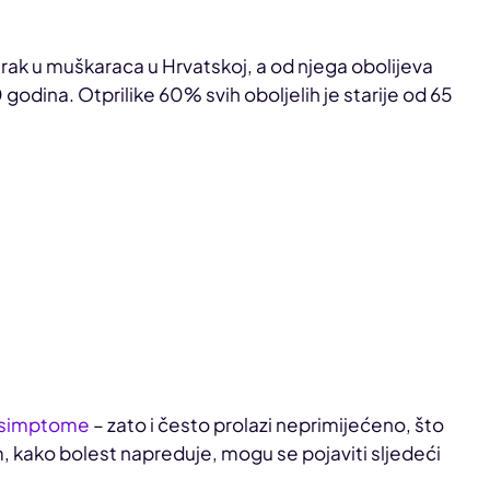
 rak u muškaraca u Hrvatskoj, a od njega obolijeva
odina. Otprilike 60% svih oboljelih je starije od 65
e simptome
– zato i često prolazi neprimijećeno, što
, kako bolest napreduje, mogu se pojaviti sljedeći