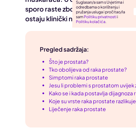
Suglasan/a sam s Uvjetima i
odredbama o korištenju i
sporo raste zbog čega gotovo 90% 
Uho, grlo, nos
pružanja usluga i pročitao/la
sam
Politiku privatnosti
i
ostaju klinički neprimjetni.
Zarazne bolesti
Politiku kolačića
.
Pregled sadržaja:
Što je prostata?
Tko obolijeva od raka prostate?
Simptomi raka prostate
Jesu li problemi s prostatom uvijek
Kako se i kada postavlja dijagnoza 
Koje su vrste raka prostate razliku
Liječenje raka prostate