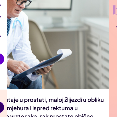
i
astaje u prostati, maloj žlijezdi u obliku
og mjehura i ispred rektuma u
e vrste raka, rak prostate obično