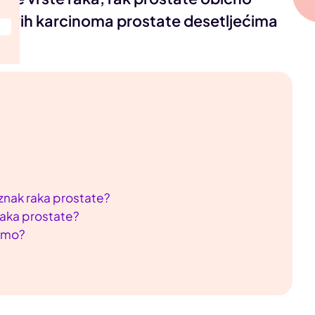
svih karcinoma prostate desetljećima
 znak raka prostate?
raka prostate?
jemo?