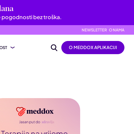
dana
e pogodnosti bez troška.
NEWSLETTER
O NAMA
O MEDDOX APLIKACIJI
OST
ijevanje nalaza
ik