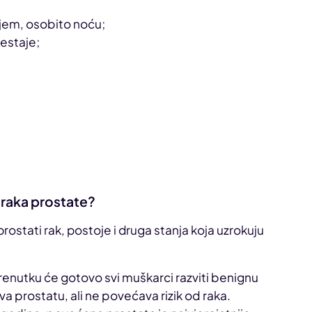
jem, osobito noću;
restaje;
k raka prostate?
prostati rak, postoje i druga stanja koja uzrokuju
renutku će gotovo svi muškarci razviti benignu
a prostatu, ali ne povećava rizik od raka.