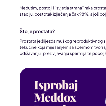
Međutim, postoji i “svjetla strana” raka prosta
stadiju, postotak izlječenja čak 98%, a još bol
Što je prostata?
Prostata je žlijezda muškog reproduktivnog su
tekućine koja miješanjem sa spermom tvori 
održavanju i preživljavanju spermija te pobolj