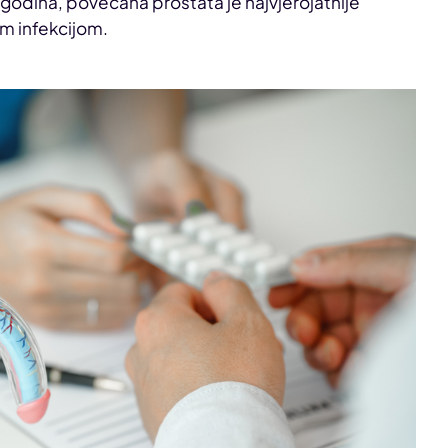
godina, povećana prostata je najvjerojatnije
om infekcijom.