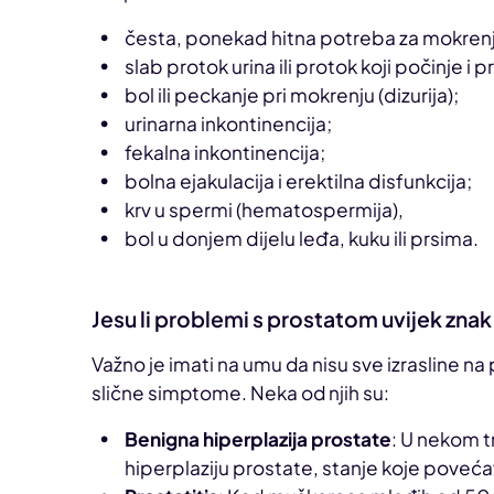
česta, ponekad hitna potreba za mokren
slab protok urina ili protok koji počinje i p
bol ili peckanje pri mokrenju (dizurija);
urinarna inkontinencija;
fekalna inkontinencija;
bolna ejakulacija i erektilna disfunkcija;
krv u spermi (hematospermija),
bol u donjem dijelu leđa, kuku ili prsima.
Jesu li problemi s prostatom uvijek zna
Važno je imati na umu da nisu sve izrasline na 
slične simptome. Neka od njih su:
Benigna hiperplazija prostate
: U nekom t
hiperplaziju prostate, stanje koje povećav