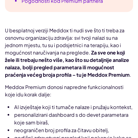
Pogodnosti kod Premium partnera
U besplatnoj verziji Meddox ti nudi sve što ti treba za
osnovnu organizaciju zdravlja: svi tvoji nalazi su na
jednom mjestu, tu su i podsjetnici na terapiju, kao i
mogućnost naručivanja na preglede.
Za sve one koji
žele ili trebaju nešto više, kao što su detaljnije analize
nalaza, bolji pregled parametara ili mogućnost
praćenja većeg broja profila – tu je Meddox Premium
.
Meddox Premium donosi napredne funkcionalnosti
koje idu korak dalje:
AI izvještaje koji ti tumače nalaze i pružaju kontekst,
personalizirani dashboard s do devet parametara
koje sam biraš,
neograničen broj profila za čitavu obitelj,
godišnji zdravstveni pregled koji pokazuje kako se