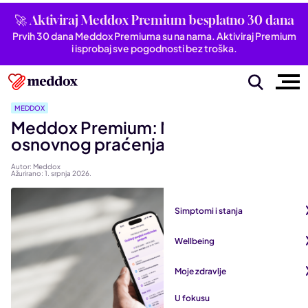
🚀 Aktiviraj Meddox Premium besplatno 30 dana
Prvih 30 dana Meddox Premiuma su na nama. Aktiviraj Premium
i isprobaj sve pogodnosti bez troška.
MEDDOX
Meddox Premium: Mnogo više od
osnovnog praćenja zdravlja
Autor: Meddox
Ažurirano: 1. srpnja 2026.
Simptomi i stanja
Pogledaj sve iz kategorije
Wellbeing
Autoimune bolesti
Pogledaj sve iz kategorije
Moje zdravlje
Bubrezi i mokraćni sustav
Mentalno zdravlje
Pogledaj sve iz kategorije
U fokusu
Dišni sustav
San