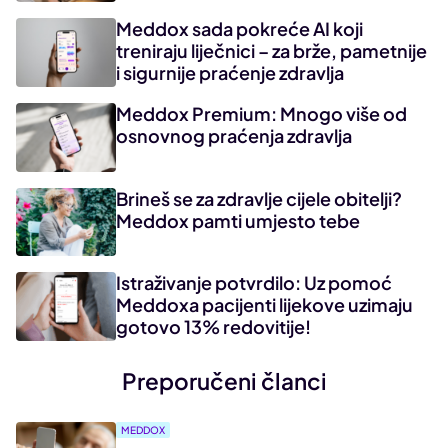
Meddox sada pokreće AI koji
treniraju liječnici – za brže, pametnije
i sigurnije praćenje zdravlja
Meddox Premium: Mnogo više od
osnovnog praćenja zdravlja
Brineš se za zdravlje cijele obitelji?
Meddox pamti umjesto tebe
Istraživanje potvrdilo: Uz pomoć
Meddoxa pacijenti lijekove uzimaju
gotovo 13% redovitije!
Preporučeni članci
MEDDOX