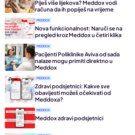
Piješ više lijekova? Meddox vodi
računa da ih popiješ na vrijeme
MEDDOX
Nova funkcionalnost: Naruči se na
pregled kroz Meddox u četiri klika
MEDDOX
Pacijenti Poliklinike Aviva od sada
nalaze mogu primiti direktno u
Meddox
MEDDOX
Zdravi podsjetnici: Kakve sve
obavijesti možeš očekivati od
Meddoxa?
MEDDOX
Meddox zdravi podsjetnici