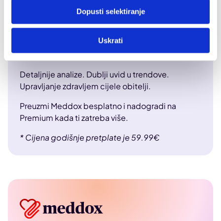
Dopusti selektiranje
Uskrati
Meddox Premium – 11,99 €/mj ili 4,99 €/mj uz
godišnju pretplatu*
Detaljnije analize. Dublji uvid u trendove.
Upravljanje zdravljem cijele obitelji.
Preuzmi Meddox besplatno i nadogradi na
Premium kada ti zatreba više.
* Cijena godišnje pretplate je 59.99€