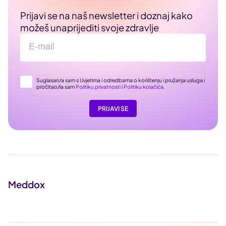
Prijavi se na naš newsletter i doznaj kako
možeš unaprijediti svoje zdravlje
Suglasan/a sam s Uvjetima i odredbama o korištenju i pružanja usluga i
pročitao/la sam
Politiku privatnosti
i
Politiku kolačića
.
PRIJAVI SE
Meddox