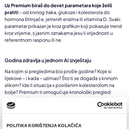
Uz Premium biraš do devet parametara koje želiš
pratiti
– od krvnog tlaka, glukoze i kolesterola do
hormona štitnjače, jetrenih enzima ili vitamina D. Svaki
parametar prikazan je kroz grafikon koji pokazuje trend
kroz vrijeme, s jasnim oznakama jesu li vrijednosti u
referentnom rasponu ili ne.
Godina zdravlja u jednom AI izvještaju
Na kojim si pregledima bio prošle godine? Koje si
lijekove – i kada – uzimao? Što ti se događa s krvnom
slikom? Ide li situacija s povišenim kolesterolom na
bolje? Premium ti omogućuje kronološki pregled
proteklih 12 mjeseci – svi pregledi, terapije i nalazi
organizirani i sažeti na jednom mjestu.
To ti pomaže vidjeti širu sliku: je li crvena riža svaki drugi
dan imala učinka na tvoj kolesterol? Je li ti nova terapija
POLITIKA KORIŠTENJA KOLAČIĆA