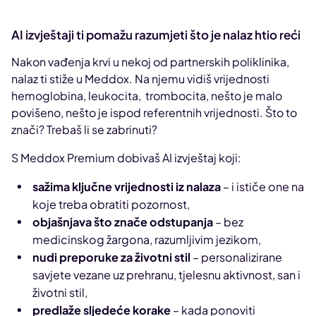
AI izvještaji ti pomažu razumjeti što je nalaz htio reći
Nakon vađenja krvi u nekoj od partnerskih poliklinika,
nalaz ti stiže u Meddox. Na njemu vidiš vrijednosti
hemoglobina, leukocita, trombocita, nešto je malo
povišeno, nešto je ispod referentnih vrijednosti. Što to
znači? Trebaš li se zabrinuti?
S Meddox Premium dobivaš AI izvještaj koji:
sažima ključne vrijednosti iz nalaza
– i ističe one na
koje treba obratiti pozornost,
objašnjava što znače odstupanja
– bez
medicinskog žargona, razumljivim jezikom,
nudi preporuke za životni stil
– personalizirane
savjete vezane uz prehranu, tjelesnu aktivnost, san i
životni stil,
predlaže sljedeće korake
– kada ponoviti