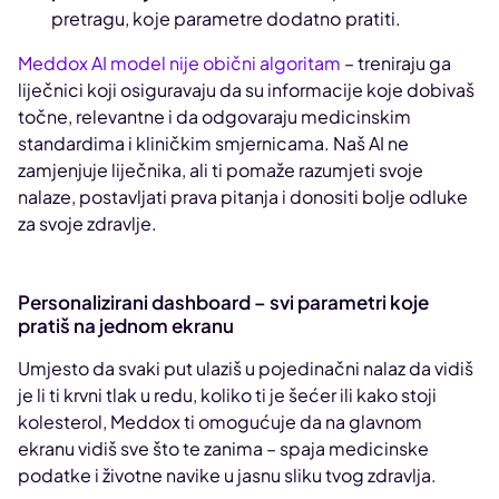
pretragu, koje parametre dodatno pratiti.
Meddox AI model nije obični algoritam
– treniraju ga
liječnici koji osiguravaju da su informacije koje dobivaš
točne, relevantne i da odgovaraju medicinskim
standardima i kliničkim smjernicama. Naš AI ne
zamjenjuje liječnika, ali ti pomaže razumjeti svoje
nalaze, postavljati prava pitanja i donositi bolje odluke
za svoje zdravlje.
Personalizirani dashboard – svi parametri koje
pratiš na jednom ekranu
Umjesto da svaki put ulaziš u pojedinačni nalaz da vidiš
je li ti krvni tlak u redu, koliko ti je šećer ili kako stoji
kolesterol, Meddox ti omogućuje da na glavnom
ekranu vidiš sve što te zanima – spaja medicinske
podatke i životne navike u jasnu sliku tvog zdravlja.