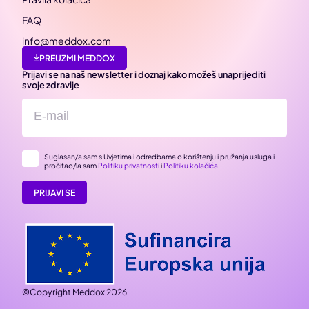
FAQ
info@meddox.com
PREUZMI MEDDOX
Prijavi se na naš newsletter i doznaj kako možeš unaprijediti
svoje zdravlje
Suglasan/a sam s Uvjetima i odredbama o korištenju i pružanja usluga i
pročitao/la sam
Politiku privatnosti
i
Politiku kolačića
.
PRIJAVI SE
©Copyright Meddox 2026