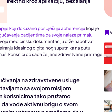
irektno kroz aplikaciju, bez slanja
a.
apije koji dokazano pospješuju adherenciju
koja je
ućavanja pacijentima da svoje nalaze primaju
svoju medicinsku dokumentaciju drže nadohvat
kreiranju idealnog digitalnog suputnika na putu
aši korisnici od sada željene zdravstvene pretrage
čivanja na zdravstvene usluge
tavljamo sa svojom misijom
m korisnicima tako pružamo
u da vode aktivnu brigu o svom