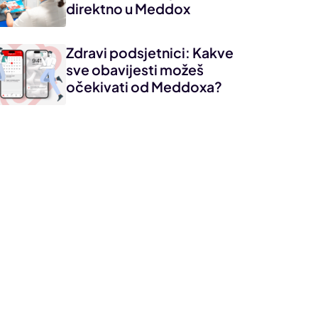
direktno u Meddox
Zdravi podsjetnici: Kakve
sve obavijesti možeš
očekivati od Meddoxa?