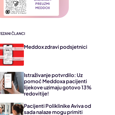
VEZANI ČLANCI
Meddox zdravi podsjetnici
Istraživanje potvrdilo: Uz
pomoć Meddoxa pacijenti
lijekove uzimaju gotovo 13%
redovitije!
Pacijenti Poliklinike Aviva od
sada nalaze mogu primiti