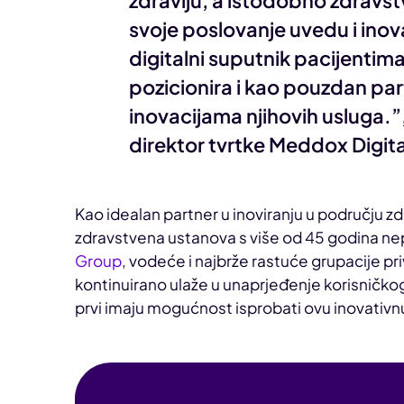
zdravlju, a istodobno zdrav
svoje poslovanje uvedu i inov
digitalni suputnik pacijenti
pozicionira i kao pouzdan p
inovacijama njihovih usluga.”, 
direktor tvrtke Meddox Digita
Kao idealan partner u inoviranju u području 
zdravstvena ustanova s više od 45 godina nep
Group
, vodeće i najbrže rastuće grupacije pr
kontinuirano ulaže u unaprjeđenje korisničkog 
prvi imaju mogućnost isprobati ovu inovativnu u