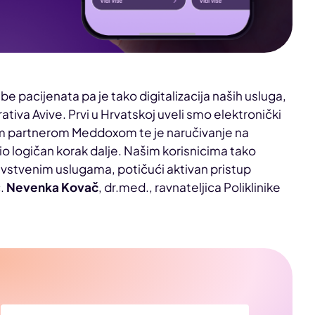
be pacijenata pa je tako digitalizacija naših usluga,
ativa Avive. Prvi u Hrvatskoj uveli smo elektronički
im partnerom Meddoxom te je naručivanje na
 logičan korak dalje. Našim korisnicima tako
avstvenim uslugama, potičući aktivan pristup
c.
Nevenka Kovač
, dr.med., ravnateljica Poliklinike