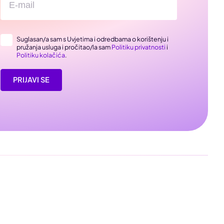
Suglasan/a sam s Uvjetima i odredbama o korištenju i
pružanja usluga i pročitao/la sam
Politiku privatnosti
i
Politiku kolačića
.
PRIJAVI SE