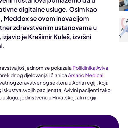
stvenim ustanova pomažemo da u
ativne digitalne usluge. Osim kao
ma, Meddox se ovom inovacijom
artner zdravstvenim ustanovama u
izjavio je
Krešimir Kuleš
, izvršni
l.
zdravstva još jednom se pokazala
Poliklinika Aviva
,
rekidnog djelovanja i članica
Arsano Medical
ivatnog zdravstvenog sektora u Adria regiji, koja
iskustva svojih pacijenata. Avivini pacijenti tako
slugu, jedinstvenu u Hrvatskoj, ali i regiji.