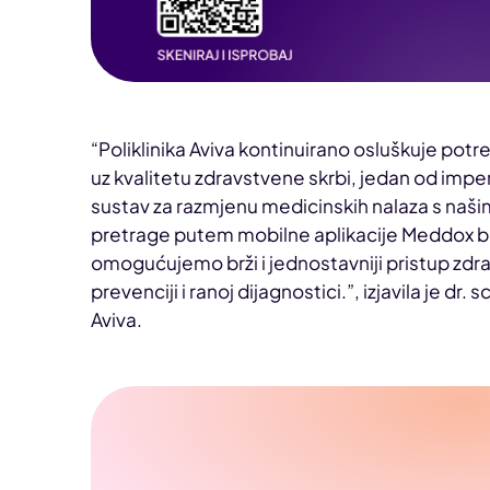
“Poliklinika Aviva kontinuirano osluškuje potre
uz kvalitetu zdravstvene skrbi, jedan od imper
sustav za razmjenu medicinskih nalaza s naš
pretrage putem mobilne aplikacije Meddox bio
omogućujemo brži i jednostavniji pristup zdr
prevenciji i ranoj dijagnostici.”, izjavila je dr. s
Aviva.