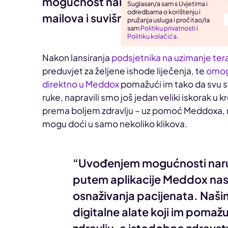
mogućnost naručivanja na preglede d
Suglasan/a sam s Uvjetima i
odredbama o korištenju i
Uho, grlo, nos
mailova i suvišnih telefonskih poziv
pružanja usluga i pročitao/la
sam
Politiku privatnosti
i
Zarazne bolesti
Politiku kolačića
.
Nakon lansiranja
podsjetnika na uzimanje ter
preduvjet za željene ishode liječenja, te
omog
direktno u Meddox
pomažući im tako da svu 
ruke, napravili smo još jedan veliki iskorak u 
prema boljem zdravlju – uz pomoć Meddoxa, n
mogu doći u samo nekoliko klikova.
“Uvođenjem mogućnosti naru
putem aplikacije Meddox nas
osnaživanja pacijenata. Naši
digitalne alate koji im pomaž