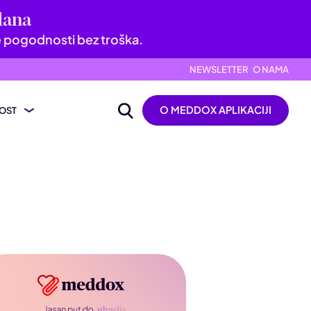
dana
e pogodnosti bez troška.
NEWSLETTER
O NAMA
O MEDDOX APLIKACIJI
OST
ijevanje nalaza
ik